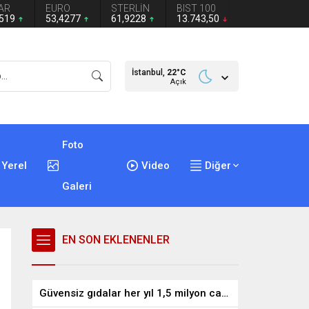
AR
EURO
STERLİN
BIST 100
1519
53,4277
61,9228
13.743,50
İstanbul,
22
°C
Açık
Foto
Yerel
Video
Diğer
Galeri
EN SON EKLENENLER
Güvensiz gıdalar her yıl 1,5 milyon can alıyor