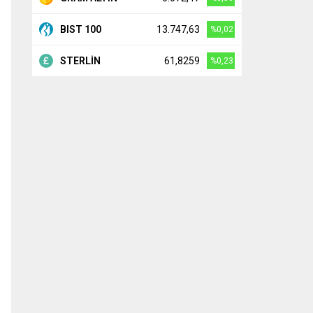
BIST 100
13.747,63
%0,02
STERLİN
61,8259
%0,23