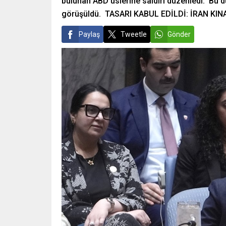
bulunan ABD üslerine saldırı düzenledi. Bu 
görüşüldü. TASARI KABUL EDİLDİ: İRAN KIN
Paylaş
Tweetle
Gönder