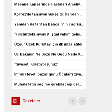
Mesane Kanserinde Hastaları Ameliyattan Kurtaran İlaç
Körfez’de tansiyon yükseldi: İran’dan ABD üslerine misilleme
Yeniden Refah’tan Bahçeli’nin çağrısına destek
“Filistin’deki siyonist işgal vahim gelişmelere gebe”
Özgür Özel: Kurultay için ilk imza atıldı
Üç Bakanın Ne Sözü Ne Gücü Nede Kudreti Yetmedi
“Siyaseti Kirletiyorsunuz”
İmralı Heyeti pazar günü Öcalan’ı ziyaret edecek
Muhalefetin seçime girebileceği gerçek bir alan kalmayabilir
Gazeteler