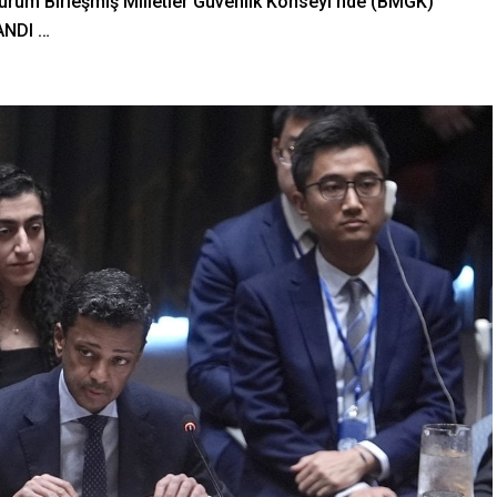
durum Birleşmiş Milletler Güvenlik Konseyi’nde (BMGK)
ANDI …