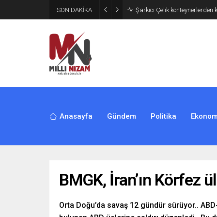
SON DAKİKA
İran 2 ülkeyi birden vurdu
Anasayfa
Gündem
Politika
Ekonom
BMGK, İran’ın Körfez ül
Orta Doğu’da savaş 12 gündür sürüyor.. ABD-İsr