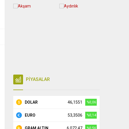
PİYASALAR
DOLAR
46,1551
%0,06
EURO
53,3506
%0,14
GRAM ALTIN
6.072,47
%0,56