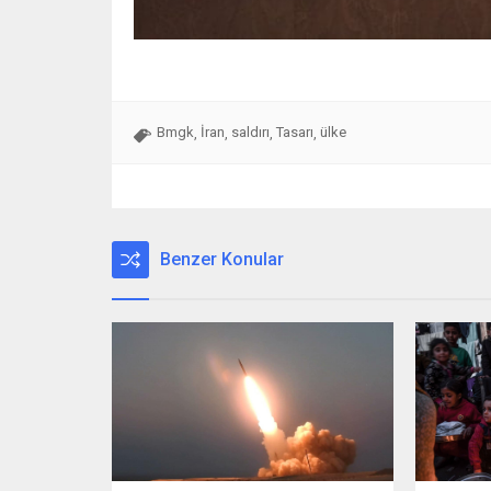
Bmgk
İran
saldırı
Tasarı
ülke
,
,
,
,
Benzer Konular