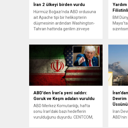
İran 2 ülkeyi birden vurdu
Yardım 
Filistinl
Hürmüz Boğazı’nda ABD ordusuna
ait Apache tipi bir helikopterin
BM Düny
düşmesinin ardından Washington-
Mayıs’ta
Tahran hattında gerilim zirveye
sızıntıs
tırmandı. ABD’nin “meşru müdafaa”
bekleyen
gerekçesiyle İran’daki hava
kimlik v
savunma sistemleri ve radarları
bilgileri
vurmasına, İran Devrim Muhafızları
Sorumlu
Bahreyn ve Ürdün’deki Amerikan
siber sal
askeri üslerini hedef alarak sert
kayıt yapt
karşılık verdi. Tahran, yeni bir ABD
verilerini
saldırısına anında yanıt verileceğini
Sızıntıd
duyurdu....
bağımsız
ABD’den İran’a yeni saldırı:
İran’dan
Goruk ve Keşm adaları vuruldu
Devrim 
Üssünü
ABD Merkez Komutanlığı, hafta
sonu İran’daki bazı hedeflerin
İran Dev
vurulduğunu duyurdu. CENTCOM,
ABD’nin 
Goruk ve Keşm Adası’ndaki insansız
düzenledi