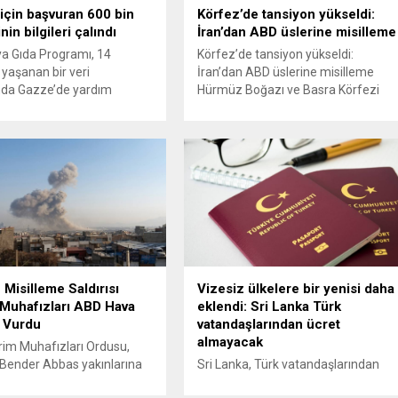
için başvuran 600 bin
Körfez’de tansiyon yükseldi:
inin bilgileri çalındı
İran’dan ABD üslerine misilleme
a Gıda Programı, 14
Körfez’de tansiyon yükseldi:
 yaşanan bir veri
İran’dan ABD üslerine misilleme
ında Gazze’de yardım
Hürmüz Boğazı ve Basra Körfezi
 600 bin haneye ait isim,
hattında tansiyon savaş seviyesine
e konum gibi hassas
ulaştı. ABD’nin İran’a ait Keşm
n ele geçirildiğini doğruladı.
Adası’na düzenlediği hava
su henüz bulunamayan
saldırısına misilleme yapan İran
dırıda, yardım almak için
Devrim Muhafızları Ordusu, Kuveyt
ıran Filistinlilerin kişisel
ve Bahreyn’de Amerikan
n çalındığı bildirildi.
askerlerinin konuşlu olduğu stratejik
an yalnızca iki gün önce
üsleri ve ABD 5. Filo Karargâhı’nu
 bir uzman,...
füze ve kamikaze insansız hava...
 Misilleme Saldırısı
Vizesiz ülkelere bir yenisi daha
Muhafızları ABD Hava
eklendi: Sri Lanka Türk
 Vurdu
vatandaşlarından ücret
almayacak
rim Muhafızları Ordusu,
Bender Abbas yakınlarına
Sri Lanka, Türk vatandaşlarından
ği hava saldırısına karşılık,
alınan 50 dolarlık turistik giriş