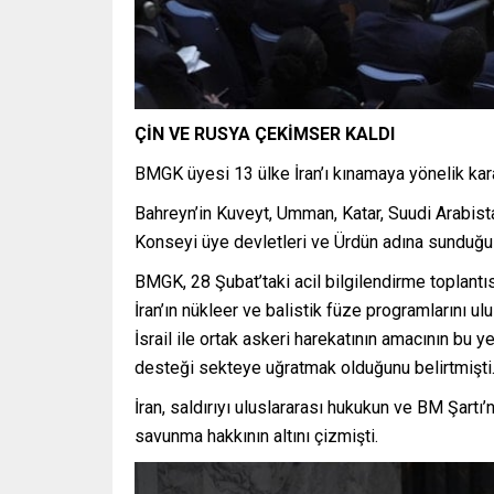
ÇİN VE RUSYA ÇEKİMSER KALDI
BMGK üyesi 13 ülke İran’ı kınamaya yönelik kara
Bahreyn’in Kuveyt, Umman, Katar, Suudi Arabistan
Konseyi üye devletleri ve Ürdün adına sunduğu
BMGK, 28 Şubat’taki acil bilgilendirme toplantı
İran’ın nükleer ve balistik füze programlarını ul
İsrail ile ortak askeri harekatının amacının bu y
desteği sekteye uğratmak olduğunu belirtmişti
İran, saldırıyı uluslararası hukukun ve BM Şartı’
savunma hakkının altını çizmişti.