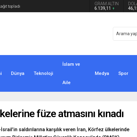
GRAM ALTIN
DOL
6.139,11
46,
İslam ve
i
Dünya
Teknoloji
Medya
Spor
Aile
kelerine füze atmasını kınadı
ail’in saldırılarına karşılık veren İran, Körfez ülkelerinde