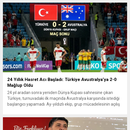
24 Yıllık Hasret Acı Başladı: Türkiye Avustralya’ya 2-0
Mağlup Oldu
24 yıl aradan sonra yeniden Dünya Kupası sahnesine çıkan
Türkiye, turnuvadaki ilk maçında Avustralya karşısında istediği
başlangıcı yapamadı. Ay-yıldızlı ekip, grup mücadelesinin açılış
karşılaşmasında rakibine 2-0 mağlup olarak Dünya Kupası
serüvenine puansız başladı. Karşılaşmanın ilk dakikalarından
itibaren iki takım da kontrollü bir oyun sergilerken, Avustralya
özellikle hızlı hücumlarla etkili olmaya...