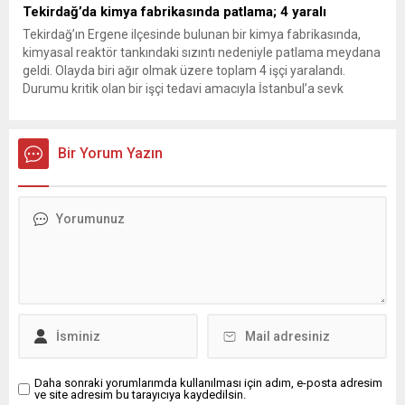
Tekirdağ’da kimya fabrikasında patlama; 4 yaralı
Tekirdağ’ın Ergene ilçesinde bulunan bir kimya fabrikasında,
kimyasal reaktör tankındaki sızıntı nedeniyle patlama meydana
geldi. Olayda biri ağır olmak üzere toplam 4 işçi yaralandı.
Durumu kritik olan bir işçi tedavi amacıyla İstanbul’a sevk
edilirken, bölgede AFAD ve KBRN ekipleri tarafından geniş çaplı
güvenlik ve sızıntı incelemesi başlatıldı. Tekirdağ’ın Ergene
ilçesine...
Bir Yorum Yazın
Daha sonraki yorumlarımda kullanılması için adım, e-posta adresim
ve site adresim bu tarayıcıya kaydedilsin.