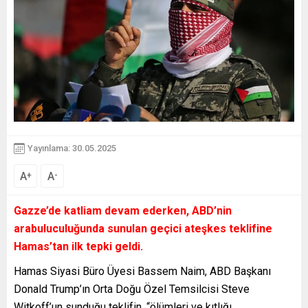
Yayınlama: 30.05.2025
A
A
+
-
Gazze’de katliam devam ederken, ABD’nin
arabuluculuğunda sunulan geçici ateşkes teklifine
Hamas’tan ilk tepki geldi.
Hamas Siyasi Büro Üyesi Bassem Naim, ABD Başkanı
Donald Trump’ın Orta Doğu Özel Temsilcisi Steve
Witkoff’un sunduğu teklifin, “ölümleri ve kıtlığı