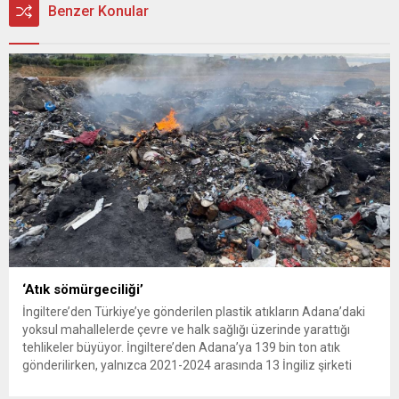
Benzer Konular
‘Atık sömürgeciliği’
İngiltere’den Türkiye’ye gönderilen plastik atıkların Adana’daki
yoksul mahallelerde çevre ve halk sağlığı üzerinde yarattığı
tehlikeler büyüyor. İngiltere’den Adana’ya 139 bin ton atık
gönderilirken, yalnızca 2021-2024 arasında 13 İngiliz şirketi
Kemal Deniz geri dönüşüm bölgesine 545 sevkiyatla 52 bin ton