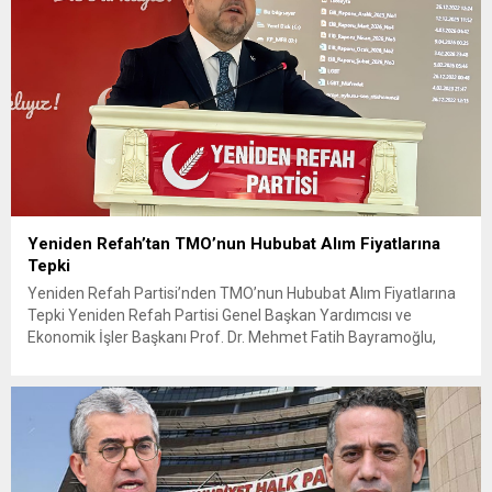
Yeniden Refah’tan TMO’nun Hububat Alım Fiyatlarına
Tepki
Yeniden Refah Partisi’nden TMO’nun Hububat Alım Fiyatlarına
Tepki Yeniden Refah Partisi Genel Başkan Yardımcısı ve
Ekonomik İşler Başkanı Prof. Dr. Mehmet Fatih Bayramoğlu,
Toprak Mahsulleri Ofisi’nin (TMO) açıkladığı hububat alım
fiyatlarına ilişkin yazılı bir açıklama yaptı. Bayramoğlu, açıklanan
fiyatların çiftçinin artan maliyetlerini karşılamaktan uzak
olduğunu savunarak fiyatların yeniden değerlendirilmesi
çağrısında...