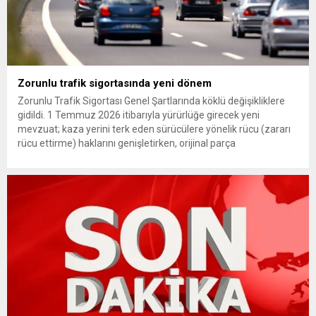
Zorunlu trafik sigortasında yeni dönem
Zorunlu Trafik Sigortası Genel Şartlarında köklü değişikliklere
gidildi. 1 Temmuz 2026 itibarıyla yürürlüğe girecek yeni
mevzuat; kaza yerini terk eden sürücülere yönelik rücu (zararı
rücu ettirme) haklarını genişletirken, orijinal parça
kullanımındaki yaş sınırını kaldırıyor ve değer kaybı
ödemelerinde hak sahibinin başvuru şartını otomatik hale
getiriyor. Hazine Müsteşarlığına bağlı ilgili kurumlarca...