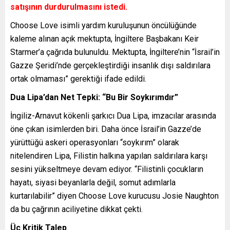
satışının durdurulmasını istedi.
Choose Love isimli yardım kuruluşunun öncülüğünde
kaleme alınan açık mektupta, İngiltere Başbakanı Keir
Starmer’a çağrıda bulunuldu. Mektupta, İngiltere’nin “İsrail’in
Gazze Şeridi’nde gerçekleştirdiği insanlık dışı saldırılara
ortak olmaması” gerektiği ifade edildi.
Dua Lipa’dan Net Tepki: “Bu Bir Soykırımdır”
İngiliz-Arnavut kökenli şarkıcı Dua Lipa, imzacılar arasında
öne çıkan isimlerden biri. Daha önce İsrail’in Gazze’de
yürüttüğü askeri operasyonları “soykırım” olarak
nitelendiren Lipa, Filistin halkına yapılan saldırılara karşı
sesini yükseltmeye devam ediyor. “Filistinli çocukların
hayatı, siyasi beyanlarla değil, somut adımlarla
kurtarılabilir” diyen Choose Love kurucusu Josie Naughton
da bu çağrının aciliyetine dikkat çekti.
Üç Kritik Talep