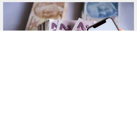
plastik atık taşıdı. Sulama kanallarında mikroplastik tespit
edilirken çiftçiler hava, su...
Yanlış gönderilen para nasıl geri alınır?
Mobil ve internet bankacılığı üzerinden yapılan IBAN
transferlerinde küçük bir dikkatsizlik, paranın yanlış hesaba
gönderilmesine neden olabiliyor. Uzmanlar, işlem
tamamlanmadan önce IBAN bilgilerinin yanı sıra alıcının kimlik
bilgilerinin de mutlaka kontrol edilmesini öneriyor. Günlük
bankacılık işlemlerinin önemli bir bölümünü oluşturan para
transferlerinde, özellikle IBAN’ın yanlış yazılması veya alıcı
bilgilerinin kontrol...