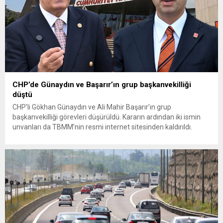
CHP’de Günaydın ve Başarır’ın grup başkanvekilliği
düştü
CHP’li Gökhan Günaydın ve Ali Mahir Başarır’ın grup
başkanvekilliği görevleri düşürüldü. Kararın ardından iki ismin
unvanları da TBMM’nin resmi internet sitesinden kaldırıldı.
Günaydın, ilk açıklamasında “Olmayan MYK’nın verdiği
hukuksuz bir karardır” dedi. CHP’den tedbirli olarak kesin
çıkarma cezası uygulanmak üzere Yüksek Disiplin Kurulu’na
(YDK) sevk edilen ve partideki tüm görevlerinden...