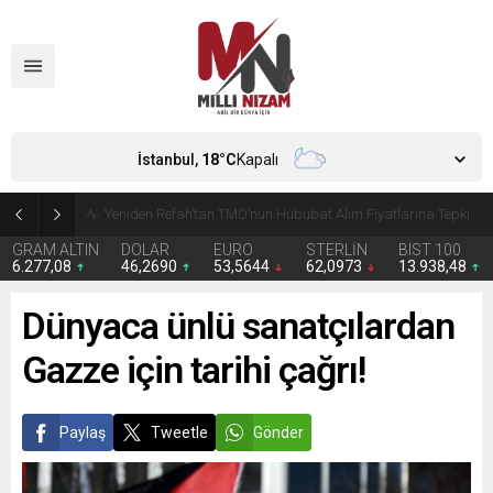
İstanbul,
18
°C
Kapalı
Yeniden Refah’tan TMO’nun Hububat Alım Fiyatlarına Tepki
GRAM ALTIN
DOLAR
EURO
STERLİN
BIST 100
6.277,08
46,2690
53,5644
62,0973
13.938,48
Dünyaca ünlü sanatçılardan
Gazze için tarihi çağrı!
Paylaş
Tweetle
Gönder