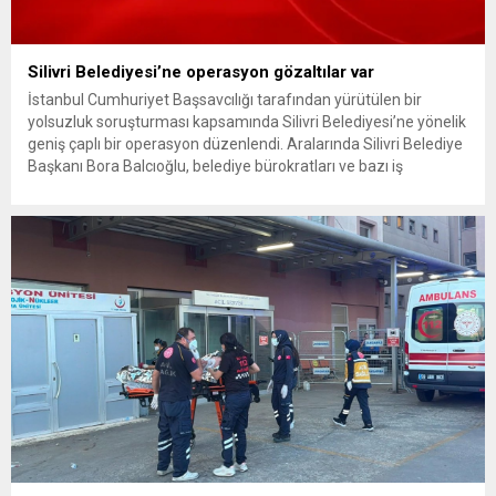
Silivri Belediyesi’ne operasyon gözaltılar var
İstanbul Cumhuriyet Başsavcılığı tarafından yürütülen bir
yolsuzluk soruşturması kapsamında Silivri Belediyesi’ne yönelik
geniş çaplı bir operasyon düzenlendi. Aralarında Silivri Belediye
Başkanı Bora Balcıoğlu, belediye bürokratları ve bazı iş
insanlarının da bulunduğu çok sayıda kişi hakkında gözaltı kararı
uygulandı. Emniyet güçlerinin belediye binasındaki teknik
inceleme ve arama çalışmaları devam ediyor. İstanbul’da...