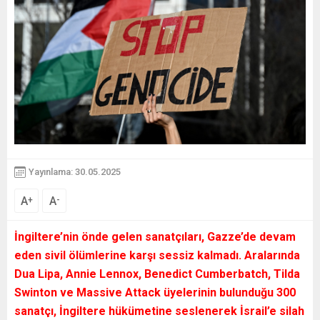
Yayınlama: 30.05.2025
A
A
+
-
İngiltere’nin önde gelen sanatçıları, Gazze’de devam
eden sivil ölümlerine karşı sessiz kalmadı. Aralarında
Dua Lipa, Annie Lennox, Benedict Cumberbatch, Tilda
Swinton ve Massive Attack üyelerinin bulunduğu 300
sanatçı, İngiltere hükümetine seslenerek İsrail’e silah