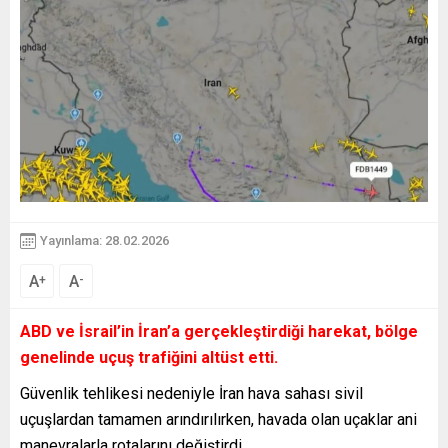
Yayınlama: 28.02.2026
A
A
+
-
ABD ve İsrail’in İran’a gerçekleştirdiği harekat, bölge
genelinde uçuş trafiğini altüst etti.
Güvenlik tehlikesi nedeniyle İran hava sahası sivil
uçuşlardan tamamen arındırılırken, havada olan uçaklar ani
manevralarla rotalarını değiştirdi.