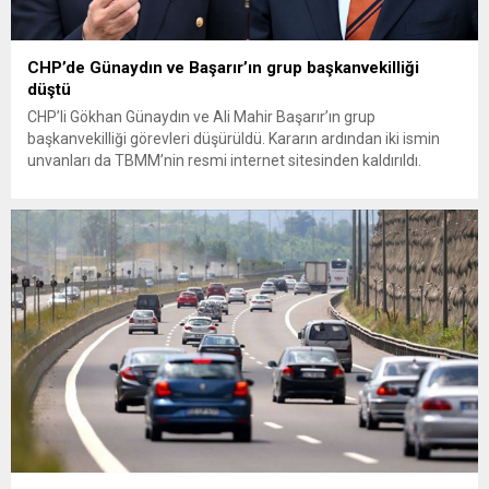
CHP’de Günaydın ve Başarır’ın grup başkanvekilliği
düştü
CHP’li Gökhan Günaydın ve Ali Mahir Başarır’ın grup
başkanvekilliği görevleri düşürüldü. Kararın ardından iki ismin
unvanları da TBMM’nin resmi internet sitesinden kaldırıldı.
Günaydın, ilk açıklamasında “Olmayan MYK’nın verdiği
hukuksuz bir karardır” dedi. CHP’den tedbirli olarak kesin
çıkarma cezası uygulanmak üzere Yüksek Disiplin Kurulu’na
(YDK) sevk edilen ve partideki tüm görevlerinden...