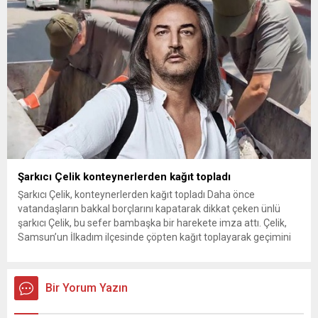
Kurnaz, gelen taleplerin çözümü için...
Şarkıcı Çelik konteynerlerden kağıt topladı
Şarkıcı Çelik, konteynerlerden kağıt topladı Daha önce
vatandaşların bakkal borçlarını kapatarak dikkat çeken ünlü
şarkıcı Çelik, bu sefer bambaşka bir harekete imza attı. Çelik,
Samsun’un İlkadım ilçesinde çöpten kağıt toplayarak geçimini
sağlayan Serpil Hanım’a destek oldu. Çelik, sokaklardaki
konteynerlerden kağıt topladı. Ünlü şarkıcı Çelik, Samsun’un
İlkadım ilçesinde çöpten kağıt toplayarak...
Bir Yorum Yazın