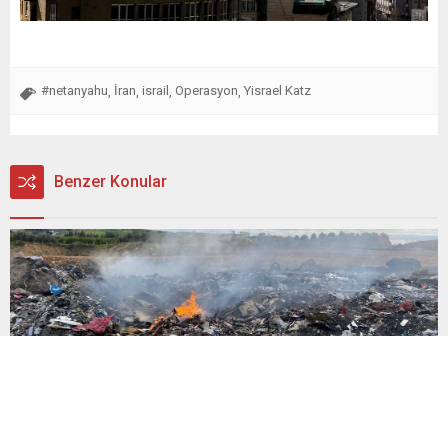
#netanyahu
İran
israil
Operasyon
Yisrael Katz
,
,
,
,
Benzer Konular