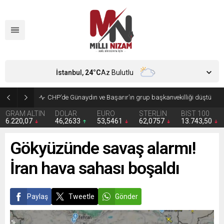
İstanbul,
24
°C
Az Bulutlu
Zorunlu trafik sigortasında yeni dönem
GRAM ALTIN
DOLAR
EURO
STERLİN
BIST 100
6.220,07
46,2633
53,5461
62,0757
13.743,50
Gökyüzünde savaş alarmı!
İran hava sahası boşaldı
Paylaş
Tweetle
Gönder