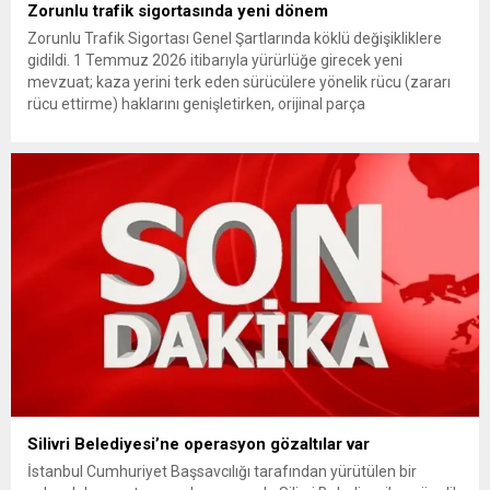
Zorunlu trafik sigortasında yeni dönem
Zorunlu Trafik Sigortası Genel Şartlarında köklü değişikliklere
gidildi. 1 Temmuz 2026 itibarıyla yürürlüğe girecek yeni
mevzuat; kaza yerini terk eden sürücülere yönelik rücu (zararı
rücu ettirme) haklarını genişletirken, orijinal parça
kullanımındaki yaş sınırını kaldırıyor ve değer kaybı
ödemelerinde hak sahibinin başvuru şartını otomatik hale
getiriyor. Hazine Müsteşarlığına bağlı ilgili kurumlarca...
Silivri Belediyesi’ne operasyon gözaltılar var
İstanbul Cumhuriyet Başsavcılığı tarafından yürütülen bir