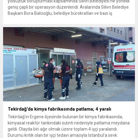
yolsuzluk soruşturması kapsamında Silivri Belediyesi’ne yönelik
geniş çaplı bir operasyon düzenlendi. Aralarında Silivri Belediye
Başkanı Bora Balcıoğlu, belediye bürokratları ve bazı iş
insanlarının da bulunduğu çok sayıda kişi hakkında gözaltı kararı
uygulandı. Emniyet güçlerinin belediye binasındaki teknik
inceleme ve arama çalışmaları devam ediyor. İstanbul’da...
Tekirdağ’da kimya fabrikasında patlama; 4 yaralı
Tekirdağ’ın Ergene ilçesinde bulunan bir kimya fabrikasında,
kimyasal reaktör tankındaki sızıntı nedeniyle patlama meydana
geldi. Olayda biri ağır olmak üzere toplam 4 işçi yaralandı.
Durumu kritik olan bir işçi tedavi amacıyla İstanbul’a sevk