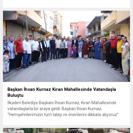
edilirken, bölgede AFAD ve KBRN ekipleri tarafından geniş çaplı
güvenlik ve sızıntı incelemesi başlatıldı. Tekirdağ’ın Ergene
ilçesine...
Başkan İhsan Kurnaz Kıran Mahallesinde Vatandaşla
Buluştu
İlkadım Belediye Başkanı İhsan Kurnaz, Kıran Mahallesinde
vatandaşlarla bir araya geldi. Başkan İhsan Kurnaz,
“Hemşehrilerimizin tüm talep ve önerilerini dikkate alıyoruz”
dedi. İlkadım Belediye Başkanı İhsan Kurnaz, mahalle ziyaretleri
kapsamında Kıran Mahallesini ziyaret etti. Mahalle sakinleriyle
sohbet eden, onların talep ve önerileri dinleyen Başkan İhsan