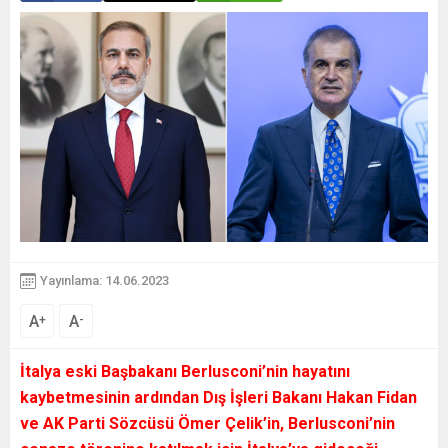
Yayınlama: 14.06.2023
A
A
+
-
İtalya eski Başbakanı Berlusconi’nin hayatını
kaybetmesinin ardından Dış İşleri Bakanı Hakan Fidan
ve AK Parti Sözcüsü Ömer Çelik’in, Berlusconi’nin