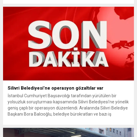
ödemelerinde hak sahibinin başvuru şartını otomatik hale
getiriyor. Hazine Müsteşarlığına bağlı ilgili kurumlarca...
Silivri Belediyesi’ne operasyon gözaltılar var
İstanbul Cumhuriyet Başsavcılığı tarafından yürütülen bir
yolsuzluk soruşturması kapsamında Silivri Belediyesi’ne yönelik
geniş çaplı bir operasyon düzenlendi. Aralarında Silivri Belediye
Başkanı Bora Balcıoğlu, belediye bürokratları ve bazı iş
insanlarının da bulunduğu çok sayıda kişi hakkında gözaltı kararı
uygulandı. Emniyet güçlerinin belediye binasındaki teknik
inceleme ve arama çalışmaları devam ediyor. İstanbul’da...