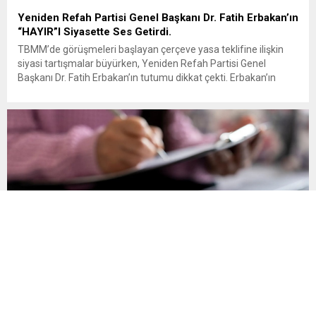
Yeniden Refah Partisi Genel Başkanı Dr. Fatih Erbakan’ın
“HAYIR”I Siyasette Ses Getirdi.
TBMM’de görüşmeleri başlayan çerçeve yasa teklifine ilişkin
siyasi tartışmalar büyürken, Yeniden Refah Partisi Genel
Başkanı Dr. Fatih Erbakan’ın tutumu dikkat çekti. Erbakan’ın
terör örgütü elebaşı Abdullah Öcalan’a “umut hakkı”
tartışmaları ve çerçeve yasa konusundaki karşı duruşuna Zafer
Partisi Genel Başkanı Ümit Özdağ’dan dikkat çeken destek
geldi. Türkiye Büyük Millet Meclisi’nde...
Son Gün 31 Ağustos Sakın Kaçırmayın
Vergi, SGK primi, trafik cezası, MTV ve öğrenim kredisi