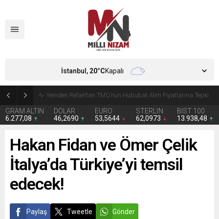
İstanbul,
20
°C
Kapalı
CHP’de Günaydın ve Başarır’ın grup başkanvekilliği düştü
GRAM ALTIN
DOLAR
EURO
STERLİN
BIST 100
6.277,08
46,2690
53,5644
62,0973
13.938,48
Hakan Fidan ve Ömer Çelik
İtalya’da Türkiye’yi temsil
edecek!
Paylaş
Tweetle
Gönder