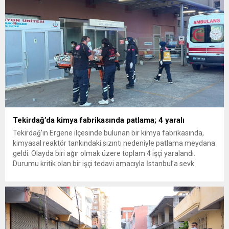
Tekirdağ’da kimya fabrikasında patlama; 4 yaralı
Tekirdağ’ın Ergene ilçesinde bulunan bir kimya fabrikasında,
kimyasal reaktör tankındaki sızıntı nedeniyle patlama meydana
geldi. Olayda biri ağır olmak üzere toplam 4 işçi yaralandı.
Durumu kritik olan bir işçi tedavi amacıyla İstanbul’a sevk
edilirken, bölgede AFAD ve KBRN ekipleri tarafından geniş çaplı
güvenlik ve sızıntı incelemesi başlatıldı. Tekirdağ’ın Ergene
ilçesine...