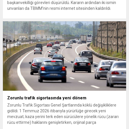
başkanvekilliği görevleri düşürüldü. Kararın ardından iki ismin
unvanları da TBMM’nin resmi internet sitesinden kaldırıldı.
Günaydın, ilk açıklamasında “Olmayan MYK’nın verdiği
hukuksuz bir karardır” dedi. CHP’den tedbirli olarak kesin
çıkarma cezası uygulanmak üzere Yüksek Disiplin Kurulu’na
(YDK) sevk edilen ve partideki tüm görevlerinden...
Zorunlu trafik sigortasında yeni dönem
Zorunlu Trafik Sigortası Genel Şartlarında köklü değişikliklere
gidildi. 1 Temmuz 2026 itibarıyla yürürlüğe girecek yeni
mevzuat; kaza yerini terk eden sürücülere yönelik rücu (zararı
rücu ettirme) haklarını genişletirken, orijinal parça
kullanımındaki yaş sınırını kaldırıyor ve değer kaybı