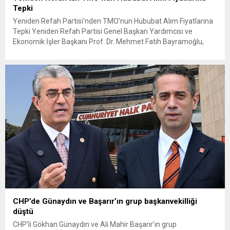
Tepki
Yeniden Refah Partisi’nden TMO’nun Hububat Alım Fiyatlarına
Tepki Yeniden Refah Partisi Genel Başkan Yardımcısı ve
Ekonomik İşler Başkanı Prof. Dr. Mehmet Fatih Bayramoğlu,
Toprak Mahsulleri Ofisi’nin (TMO) açıkladığı hububat alım
fiyatlarına ilişkin yazılı bir açıklama yaptı. Bayramoğlu, açıklanan
fiyatların çiftçinin artan maliyetlerini karşılamaktan uzak
olduğunu savunarak fiyatların yeniden değerlendirilmesi
çağrısında...
CHP’de Günaydın ve Başarır’ın grup başkanvekilliği
düştü
CHP’li Gökhan Günaydın ve Ali Mahir Başarır’ın grup