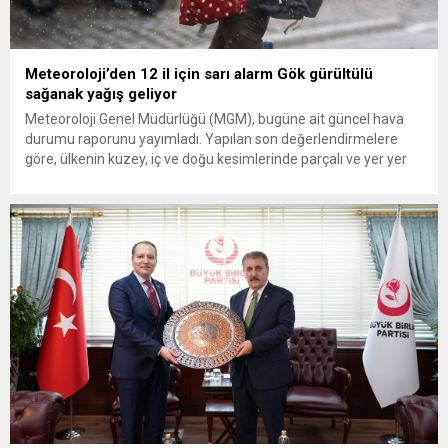
Meteoroloji’den 12 il için sarı alarm Gök gürültülü
sağanak yağış geliyor
Meteoroloji Genel Müdürlüğü (MGM), bugüne ait güncel hava
durumu raporunu yayımladı. Yapılan son değerlendirmelere
göre, ülkenin kuzey, iç ve doğu kesimlerinde parçalı ve yer yer
çok bulutlu bir hava hakim olacak. Muğla, Antalya, Burdur,
Eskişehir, Bolu, Kastamonu, Giresun, Trabzon, Rize, Erzurum,
Kars ve Van olmak üzere toplam 12 ilde yerel...