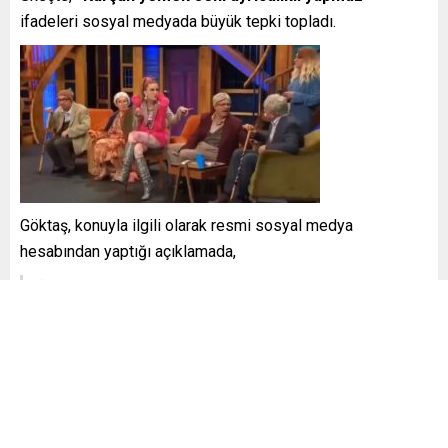
ifadeleri sosyal medyada büyük tepki topladı.
Göktaş, konuyla ilgili olarak resmi sosyal medya
hesabından yaptığı açıklamada,
“Bir televizyon kanalındaki gazilerimize yönelik
haddini son derece aşan ve ‘güldürmeyen’ anlamsız
skeci şiddetle kınıyorum. Vücudunun herhangi bir
parçasını gözünü kırpmadan bu vatana feda eden
gazilerimizi incitecek çirkin söylemler amacına
bakılmaksızın asla kabul edilemez. Şehitlerimizin
aileleri, gazilerimiz ve aileleri bizim en kıymetli