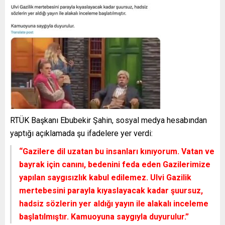
RTÜK Başkanı Ebubekir Şahin, sosyal medya hesabından
yaptığı açıklamada şu ifadelere yer verdi:
“Gazilere dil uzatan bu insanları kınıyorum. Vatan ve
bayrak için canını, bedenini feda eden Gazilerimize
yapılan saygısızlık kabul edilemez. Ulvi Gazilik
mertebesini parayla kıyaslayacak kadar şuursuz,
hadsiz sözlerin yer aldığı yayın ile alakalı inceleme
başlatılmıştır. Kamuoyuna saygıyla duyurulur.”