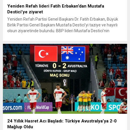
Yeniden Refah lideri Fatih Erbakan’dan Mustafa
Destici’ye ziyaret
Yeniden Refah Partisi Genel Başkanı Dr. Fatih Erbakan, Büyük
Birlik Partisi Genel Başkanı Mustafa Destici’yi taziye ve hayırlı
olsun ziyaretinde bulundu. BBP lideri Mustafa Destici’nin
geçtiğimiz günlerde vefat eden ağabeyi dolayısıyla başsağlığı
ve partisinin 13’üncü Olağan Kurultayı’nda yeniden genel
başkan seçilmesi nedeniyle hayırlı olsun ziyaretinde bulunan
Erbakan’a, Genel Başkan Yardımcıları...
24 Yıllık Hasret Acı Başladı: Türkiye Avustralya’ya 2-0
Mağlup Oldu