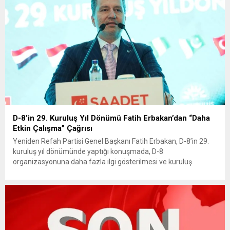
D-8’in 29. Kuruluş Yıl Dönümü Fatih Erbakan’dan “Daha
Etkin Çalışma” Çağrısı
Yeniden Refah Partisi Genel Başkanı Fatih Erbakan, D-8’in 29.
kuruluş yıl dönümünde yaptığı konuşmada, D-8
organizasyonuna daha fazla ilgi gösterilmesi ve kuruluş
amaçlarına uygun çalıştırılması çağrısında bulundu. Erbakan, D-
8’in ‘yeni ve adil bir dünya’nın çekirdeği olduğunu vurguladı.
Yeniden Refah Partisi Genel Başkanı Fatih Erbakan, D-8’in 29.
kuruluş yıl dönümü programında...