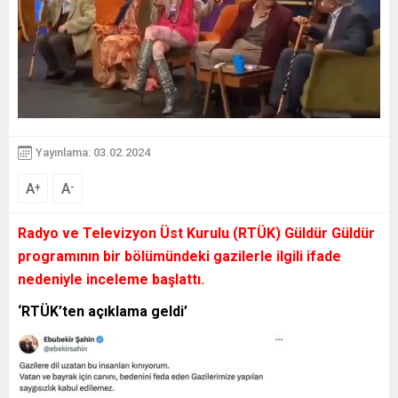
Yayınlama: 03.02.2024
A
A
+
-
Radyo ve Televizyon Üst Kurulu (RTÜK) Güldür Güldür
programının bir bölümündeki gazilerle ilgili ifade
nedeniyle inceleme başlattı.
‘RTÜK’ten açıklama geldi’