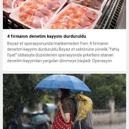
4 firmanın denetim kayyımı durduruldu
Beyaz et operasyonunda mahkemeden fren: 4 firmanın
denetim kayyımı durduruldu Beyaz et sektörüne yönelik “fahiş
fiyat” iddiasıyla düzenlenen operasyonda şirketlere atanan
denetim kayyımları yargıdan dönmeye başladı. Operasyon
kapsamındaki 13 firmadan Gedik Piliç, Erpiliç, Lezita ve
Keskinoğlu’nun başvuruları üzerine mahkeme, denetim kayyımı
atamasının durdurulmasına karar verdi. Türkiye’nin önde gelen
beyaz et...