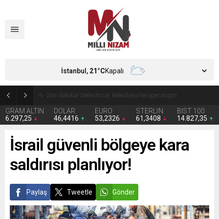
İstanbul,
21
°C
Kapalı
Son dakika! Seferihisar Belediyesi’ne operasyon
GRAM ALTIN
DOLAR
EURO
STERLİN
BIST 100
6.297,25
46,4416
53,2326
61,3408
14.827,35
İsrail güvenli bölgeye kara
saldırısı planlıyor!
Paylaş
Tweetle
Gönder