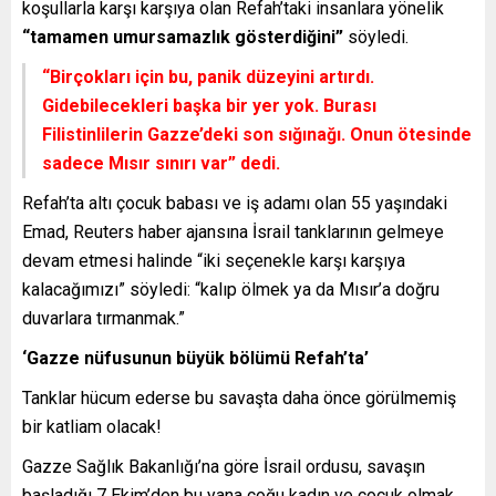
koşullarla karşı karşıya olan Refah’taki insanlara yönelik
“tamamen umursamazlık gösterdiğini”
söyledi.
“Birçokları için bu, panik düzeyini artırdı.
Gidebilecekleri başka bir yer yok. Burası
Filistinlilerin Gazze’deki son sığınağı. Onun ötesinde
sadece Mısır sınırı var”
dedi.
Refah’ta altı çocuk babası ve iş adamı olan 55 yaşındaki
Emad, Reuters haber ajansına İsrail tanklarının gelmeye
devam etmesi halinde “iki seçenekle karşı karşıya
kalacağımızı” söyledi: “kalıp ölmek ya da Mısır’a doğru
duvarlara tırmanmak.”
‘Gazze nüfusunun büyük bölümü Refah’ta’
Tanklar hücum ederse bu savaşta daha önce görülmemiş
bir katliam olacak!
Gazze Sağlık Bakanlığı’na göre İsrail ordusu, savaşın
başladığı 7 Ekim’den bu yana çoğu kadın ve çocuk olmak