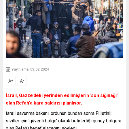
Yayınlama: 03.02.2024
A
A
+
-
İsrail, Gazze’deki yerinden edilmişlerin ‘son sığınağı’
olan Refah’a kara saldırısı planlıyor.
İsrail savunma bakanı, ordunun bundan sonra Filistinli
siviller için ‘güvenli bölge’ olarak belirlediği güney bölgesi
olan Refah’ı hedef alacağını söyledi.