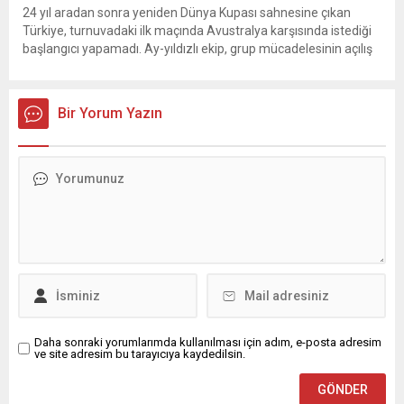
24 yıl aradan sonra yeniden Dünya Kupası sahnesine çıkan
Türkiye, turnuvadaki ilk maçında Avustralya karşısında istediği
başlangıcı yapamadı. Ay-yıldızlı ekip, grup mücadelesinin açılış
karşılaşmasında rakibine 2-0 mağlup olarak Dünya Kupası
serüvenine puansız başladı. Karşılaşmanın ilk dakikalarından
itibaren iki takım da kontrollü bir oyun sergilerken, Avustralya
Bir Yorum Yazın
özellikle hızlı hücumlarla etkili olmaya...
Daha sonraki yorumlarımda kullanılması için adım, e-posta adresim
ve site adresim bu tarayıcıya kaydedilsin.