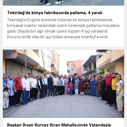
Tekirdağ’da kimya fabrikasında patlama; 4 yaralı
Tekirdağ’ın Ergene ilçesinde bulunan bir kimya fabrikasında,
kimyasal reaktör tankındaki sızıntı nedeniyle patlama meydana
geldi. Olayda biri ağır olmak üzere toplam 4 işçi yaralandı.
Durumu kritik olan bir işçi tedavi amacıyla İstanbul’a sevk
edilirken, bölgede AFAD ve KBRN ekipleri tarafından geniş çaplı
güvenlik ve sızıntı incelemesi başlatıldı. Tekirdağ’ın Ergene
ilçesine...
Başkan İhsan Kurnaz Kıran Mahallesinde Vatandaşla