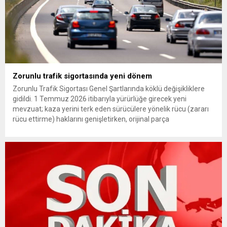
Zorunlu trafik sigortasında yeni dönem
Zorunlu Trafik Sigortası Genel Şartlarında köklü değişikliklere
gidildi. 1 Temmuz 2026 itibarıyla yürürlüğe girecek yeni
mevzuat; kaza yerini terk eden sürücülere yönelik rücu (zararı
rücu ettirme) haklarını genişletirken, orijinal parça
kullanımındaki yaş sınırını kaldırıyor ve değer kaybı
ödemelerinde hak sahibinin başvuru şartını otomatik hale
getiriyor. Hazine Müsteşarlığına bağlı ilgili kurumlarca...