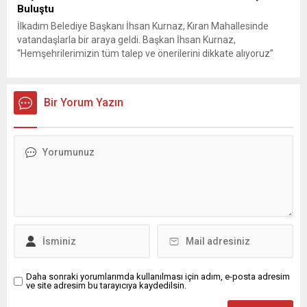
Buluştu
İlkadım Belediye Başkanı İhsan Kurnaz, Kıran Mahallesinde
vatandaşlarla bir araya geldi. Başkan İhsan Kurnaz,
“Hemşehrilerimizin tüm talep ve önerilerini dikkate alıyoruz”
dedi. İlkadım Belediye Başkanı İhsan Kurnaz, mahalle ziyaretleri
kapsamında Kıran Mahallesini ziyaret etti. Mahalle sakinleriyle
sohbet eden, onların talep ve önerileri dinleyen Başkan İhsan
Bir Yorum Yazın
Kurnaz, gelen taleplerin çözümü için...
Daha sonraki yorumlarımda kullanılması için adım, e-posta adresim
ve site adresim bu tarayıcıya kaydedilsin.