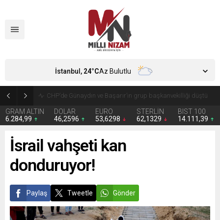
İstanbul,
24
°C
Az Bulutlu
CHP’de Günaydın ve Başarır’ın grup başkanvekilliği düştü
GRAM ALTIN
DOLAR
EURO
STERLİN
BIST 100
6.284,99
46,2596
53,6298
62,1329
14.111,39
İsrail vahşeti kan
donduruyor!
Paylaş
Tweetle
Gönder