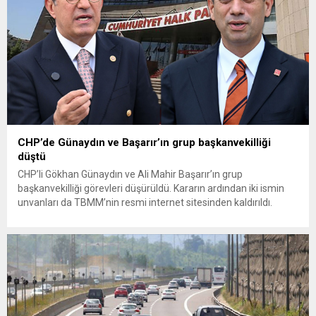
CHP’de Günaydın ve Başarır’ın grup başkanvekilliği
düştü
CHP’li Gökhan Günaydın ve Ali Mahir Başarır’ın grup
başkanvekilliği görevleri düşürüldü. Kararın ardından iki ismin
unvanları da TBMM’nin resmi internet sitesinden kaldırıldı.
Günaydın, ilk açıklamasında “Olmayan MYK’nın verdiği
hukuksuz bir karardır” dedi. CHP’den tedbirli olarak kesin
çıkarma cezası uygulanmak üzere Yüksek Disiplin Kurulu’na
(YDK) sevk edilen ve partideki tüm görevlerinden...