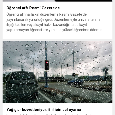
Öğrenci affı Resmî Gazete’de
Öğrenci affına ilişkin düzenleme Resmî Gazete’de
yayımlanarak yürürlüğe girdi. Düzenlemeyle üniversitelerle
ilişiği kesilen veya kayıt hakkı kazandığı halde kayıt
yaptıramayan öğrencilere yeniden yükseköğrenime dönme
imkânı tanındı. Peki öğrenci affından kimler yararlanabilecek,
başvurular ne zaman ve nereye yapılacak? Üniversitelerle ilişiği
kesilen öğrencilere yeniden öğrenim hakkı tanıyan “öğrenci
affı” düzenlemesi böylece resmen...
Yağışlar kuvvetleniyor: 5 il için sel uyarısı