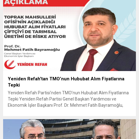
Yeniden Refah’tan TMO’nun Hububat Alım Fiyatlarına
Tepki
Yeniden Refah Partisi’nden TMO’nun Hububat Alım Fiyatlarına
Tepki Yeniden Refah Partisi Genel Başkan Yardımcısı ve
Ekonomik İşler Başkanı Prof. Dr. Mehmet Fatih Bayramoğlu,
Toprak Mahsulleri Ofisi’nin (TMO) açıkladığı hububat alım
fiyatlarına ilişkin yazılı bir açıklama yaptı. Bayramoğlu, açıklanan
fiyatların çiftçinin artan maliyetlerini karşılamaktan uzak
olduğunu savunarak fiyatların yeniden değerlendirilmesi
çağrısında...