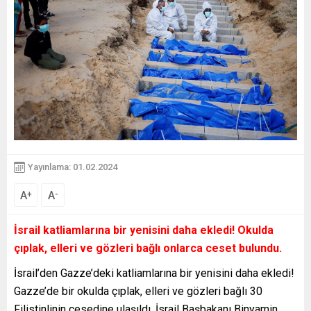
Yayınlama: 01.02.2024
A
A
+
-
İsrail katliamlarına bir yenisini daha ekledi! Okulda
çıplak, elleri ve gözleri bağlı onlarca ceset bulundu.
İsrail’den Gazze’deki katliamlarına bir yenisini daha ekledi!
Gazze’de bir okulda çıplak, elleri ve gözleri bağlı 30
Filistinlinin cesedine ulaşıldı. İsrail Başbakanı Binyamin