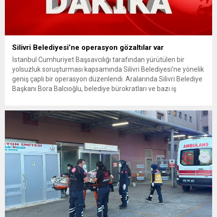
Silivri Belediyesi’ne operasyon gözaltılar var
İstanbul Cumhuriyet Başsavcılığı tarafından yürütülen bir
yolsuzluk soruşturması kapsamında Silivri Belediyesi’ne yönelik
geniş çaplı bir operasyon düzenlendi. Aralarında Silivri Belediye
Başkanı Bora Balcıoğlu, belediye bürokratları ve bazı iş
insanlarının da bulunduğu çok sayıda kişi hakkında gözaltı kararı
uygulandı. Emniyet güçlerinin belediye binasındaki teknik
inceleme ve arama çalışmaları devam ediyor. İstanbul’da...