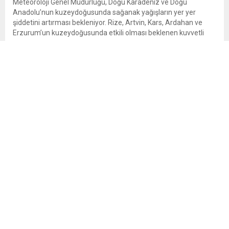
Meteoroloji Genel Müdürlüğü, Doğu Karadeniz ve Doğu
Anadolu’nun kuzeydoğusunda sağanak yağışların yer yer
şiddetini artırması bekleniyor. Rize, Artvin, Kars, Ardahan ve
Erzurum’un kuzeydoğusunda etkili olması beklenen kuvvetli
yağışlar nedeniyle sel, su baskını ve heyelan riskine karşı uyarı
yapıldı. Meteoroloji Genel Müdürlüğü, yurdun bazı kesimlerinde
gök gürültülü sağanak yağış beklendiğini açıkladı....
Plajlar için yeni düzenleme
Çevre, Şehircilik ve İklim Değişikliği Bakanlığı, Hazine
taşınmazlarına ilişkin yönetmelikte değişikliğe gitti.
Düzenlemeyle kıyı ve sahil şeritlerinde amaç dışı kullanım ve