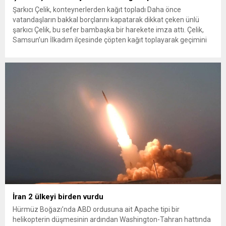
Şarkıcı Çelik, konteynerlerden kağıt topladı Daha önce
vatandaşların bakkal borçlarını kapatarak dikkat çeken ünlü
şarkıcı Çelik, bu sefer bambaşka bir harekete imza attı. Çelik,
Samsun’un İlkadım ilçesinde çöpten kağıt toplayarak geçimini
sağlayan Serpil Hanım’a destek oldu. Çelik, sokaklardaki
konteynerlerden kağıt topladı. Ünlü şarkıcı Çelik, Samsun’un
İlkadım ilçesinde çöpten kağıt toplayarak...
İran 2 ülkeyi birden vurdu
Hürmüz Boğazı’nda ABD ordusuna ait Apache tipi bir
helikopterin düşmesinin ardından Washington-Tahran hattında