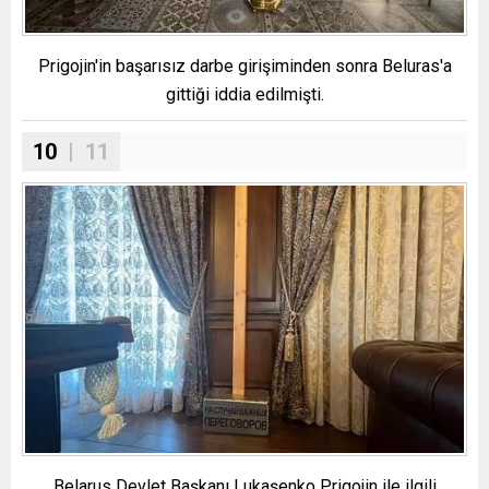
Prigojin'in başarısız darbe girişiminden sonra Beluras'a
gittiği iddia edilmişti.
10
| 11
Belarus Devlet Başkanı Lukaşenko Prigojin ile ilgili