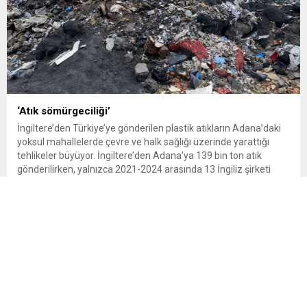
‘Atık sömürgeciliği’
İngiltere’den Türkiye’ye gönderilen plastik atıkların Adana’daki
yoksul mahallelerde çevre ve halk sağlığı üzerinde yarattığı
tehlikeler büyüyor. İngiltere’den Adana’ya 139 bin ton atık
gönderilirken, yalnızca 2021-2024 arasında 13 İngiliz şirketi
Kemal Deniz geri dönüşüm bölgesine 545 sevkiyatla 52 bin ton
plastik atık taşıdı. Sulama kanallarında mikroplastik tespit
edilirken çiftçiler hava, su...