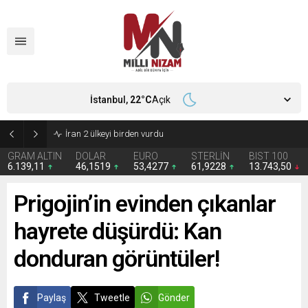
İstanbul,
22
°C
Açık
İran 2 ülkeyi birden vurdu
GRAM ALTIN
DOLAR
EURO
STERLİN
BIST 100
6.139,11
46,1519
53,4277
61,9228
13.743,50
Prigojin’in evinden çıkanlar
hayrete düşürdü: Kan
donduran görüntüler!
Paylaş
Tweetle
Gönder