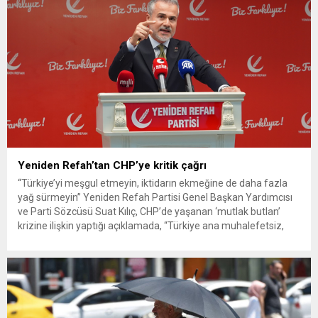
Yeniden Refah’tan CHP’ye kritik çağrı
“Türkiye’yi meşgul etmeyin, iktidarın ekmeğine de daha fazla
yağ sürmeyin” Yeniden Refah Partisi Genel Başkan Yardımcısı
ve Parti Sözcüsü Suat Kılıç, CHP’de yaşanan ‘mutlak butlan’
krizine ilişkin yaptığı açıklamada, “Türkiye ana muhalefetsiz,
ana muhalefet gündemsiz kalmamalıdır. Bir an önce anlaşın,
kurultay kararı alın, sorunun kaynağı değil, çözümün adresi
olun. Türkiye’yi...