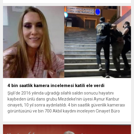
yükseldi. İzmir’in Narlıdere ilçesinde 2018 yılında şantiyede ölü
bulunan Dorukhan Büyükışık’a ilişkin yeniden açılan
soruşturmada tutuklamalar genişliyor. Son olarak dönemin...
4 bin saatlik kamera incelemesi katili ele verdi
Şişli’de 2016 yılında uğradığı silahlı saldırı sonucu hayatını
kaybeden ünlü dans grubu Mezdeke’nin üyesi Aynur Kanbur
cinayeti, 10 yıl sonra aydınlatıldı. 4 bin saatlik güvenlik kamerası
görüntüsünü ve bin 700 Akbil kaydını inceleyen Cinayet Büro
ekipleri, cinayeti işlediğini itiraf eden maktulün akrabası Bülent
G. ile azmettirici olduğu öne sürülen 2...