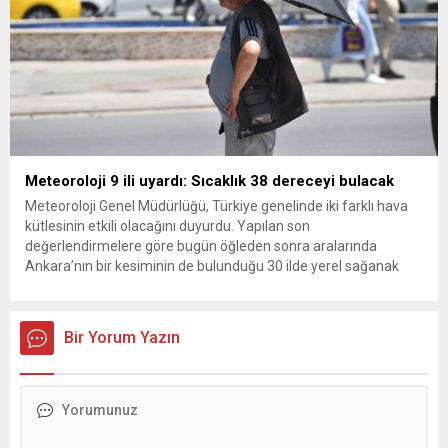
Meteoroloji 9 ili uyardı: Sıcaklık 38 dereceyi bulacak
Meteoroloji Genel Müdürlüğü, Türkiye genelinde iki farklı hava
kütlesinin etkili olacağını duyurdu. Yapılan son
değerlendirmelere göre bugün öğleden sonra aralarında
Ankara’nın bir kesiminin de bulunduğu 30 ilde yerel sağanak
yağış geçişleri beklenirken; Ege ve Güneydoğu Anadolu
bölgelerindeki 9 ilde ise hava sıcaklıkları mevsim normallerinin
üzerine çıkarak yaz değerlerine ulaşacak. Ayrıca...
Bir Yorum Yazın