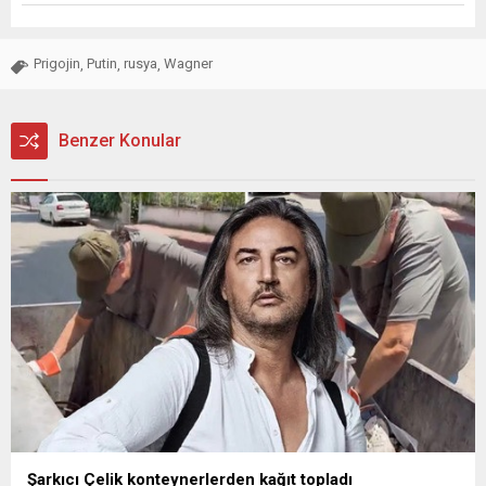
Prigojin
Putin
rusya
Wagner
,
,
,
Benzer Konular
Şarkıcı Çelik konteynerlerden kağıt topladı