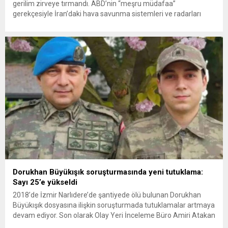
gerilim zirveye tırmandı. ABD’nin “meşru müdafaa”
gerekçesiyle İran’daki hava savunma sistemleri ve radarları
vurmasına, İran Devrim Muhafızları Bahreyn ve Ürdün’deki
Amerikan askeri üslerini hedef alarak sert karşılık verdi. Tahran,
yeni bir ABD saldırısına anında yanıt verileceğini duyurdu....
Dorukhan Büyükışık soruşturmasında yeni tutuklama:
Sayı 25’e yükseldi
2018’de İzmir Narlıdere’de şantiyede ölü bulunan Dorukhan
Büyükışık dosyasına ilişkin soruşturmada tutuklamalar artmaya
devam ediyor. Son olarak Olay Yeri İnceleme Büro Amiri Atakan
Kaçar’ın da tutuklanmasıyla dosyadaki tutuklu sayısı 25’e