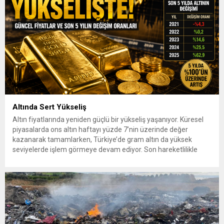
Altında Sert Yükseliş
Altın fiyatlarında yeniden güçlü bir yükseliş yaşanıyor. Küresel
piyasalarda ons altın haftayı yüzde 7’nin üzerinde değer
kazanarak tamamlarken, Türkiye’de gram altın da yüksek
seviyelerde işlem görmeye devam ediyor. Son hareketlilikle
birlikte yatırımcıların gözü yeniden güvenli liman olarak görülen
altına çevrildi. 7 Ağustos 2026’da spot altın yüzde 2,3
yükselerek 4 bin...