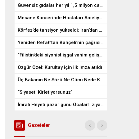
Güvensiz gıdalar her yıl 1,5 milyon can alıyor
Mesane Kanserinde Hastaları Ameliyattan Kurtaran İlaç
Körfez’de tansiyon yükseldi: İran’dan ABD üslerine misilleme
Yeniden Refah’tan Bahçeli’nin çağrısına destek
“Filistin’deki siyonist işgal vahim gelişmelere gebe”
Özgür Özel: Kurultay için ilk imza atıldı
Üç Bakanın Ne Sözü Ne Gücü Nede Kudreti Yetmedi
“Siyaseti Kirletiyorsunuz”
İmralı Heyeti pazar günü Öcalan’ı ziyaret edecek
Gazeteler