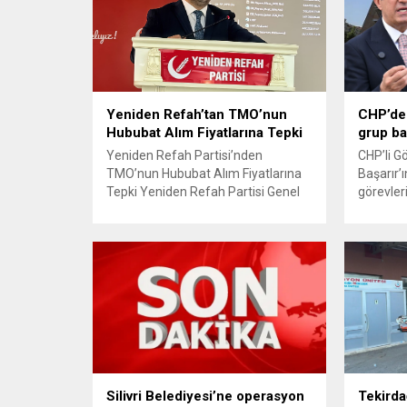
Yeniden Refah’tan TMO’nun
CHP’de 
Hububat Alım Fiyatlarına Tepki
grup ba
Yeniden Refah Partisi’nden
CHP’li G
TMO’nun Hububat Alım Fiyatlarına
Başarır’ı
Tepki Yeniden Refah Partisi Genel
görevler
Başkan Yardımcısı ve Ekonomik
ardından
İşler Başkanı Prof. Dr. Mehmet Fatih
TBMM’nin
Bayramoğlu, Toprak Mahsulleri
kaldırıldı
Ofisi’nin (TMO) açıkladığı hububat
açıklam
alım fiyatlarına ilişkin yazılı bir
verdiği h
açıklama yaptı. Bayramoğlu,
CHP’den 
açıklanan fiyatların çiftçinin artan
çıkarma
maliyetlerini karşılamaktan uzak
Yüksek D
olduğunu savunarak fiyatların
edilen v
yeniden değerlendirilmesi
görevleri
çağrısında...
Silivri Belediyesi’ne operasyon
Tekirda