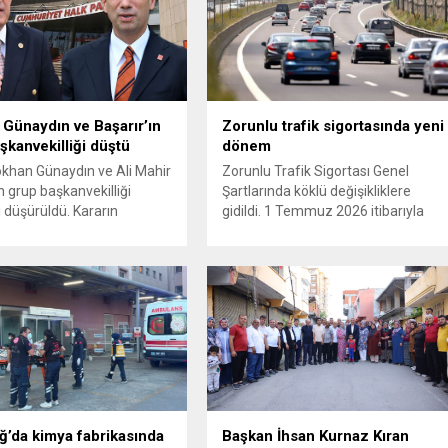
Günaydın ve Başarır’ın
Zorunlu trafik sigortasında yeni
şkanvekilliği düştü
dönem
ökhan Günaydın ve Ali Mahir
Zorunlu Trafik Sigortası Genel
n grup başkanvekilliği
Şartlarında köklü değişikliklere
i düşürüldü. Kararın
gidildi. 1 Temmuz 2026 itibarıyla
 iki ismin unvanları da
yürürlüğe girecek yeni mevzuat;
 resmi internet sitesinden
kaza yerini terk eden sürücülere
. Günaydın, ilk
yönelik rücu (zararı rücu ettirme)
asında “Olmayan MYK’nın
haklarını genişletirken, orijinal parça
ukuksuz bir karardır” dedi.
kullanımındaki yaş sınırını kaldırıyor
tedbirli olarak kesin
ve değer kaybı ödemelerinde hak
 cezası uygulanmak üzere
sahibinin başvuru şartını otomatik
isiplin Kurulu’na (YDK) sevk
hale getiriyor. Hazine
e partideki tüm
Müsteşarlığına bağlı ilgili
nden...
kurumlarca...
ğ’da kimya fabrikasında
Başkan İhsan Kurnaz Kıran