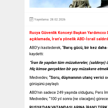
Yayınlama: 28.02.2026
Rusya Güvenlik Konseyi Başkan Yardımcısı 
açıklamada, İran’a yönelik ABD-İsrail saldırıla
ABD’yi kastederek, “
Barış gücü, bir kez dah
kaydetti:
“İran ile yapılan tüm müzakereler, (saldırı
Hiç kimse gerçekten bir şey müzakere etmek
Medvedev,
“Soru, düşmanının utanç verici s
görüşünü paylaştı.
ABD’nin sadece 249 yaşında olduğunu, Pers İmpa
Medvedev, “100 yıl sonra (ne olacağını) görec
RUSYA’DAN VATANDAŞLARINA İRAN’I TERK