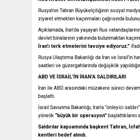
Rusya’nın Tahran Büyükelçiliğinin sosyal medya
ziyaret etmekten kaçınmaları çağrısında bulunu
Açıklamada, İran’da yaşayan Rus vatandaşlarının 
devlet binalarının yakınında bulunmaktan kaçınm
İran’ı terk etmelerini tavsiye ediyoruz.”
ifade
Rusya Ulaştırma Bakanlığı da İran ve İsrail’in 
saatleri ve güzergahlarında değişiklik yapıldığı
ABD VE İSRAİL’İN İRAN’A SALDIRILARI
İran ile ABD arasındaki müzakere süreci devam e
başlattı.
İsrail Savunma Bakanlığı, İran’a “önleyici saldı
yönelik
“büyük bir operasyon”
başlattıklarını 
Saldırılar kapsamında başkent Tahran, İsfa
kentleri hedef alındı.