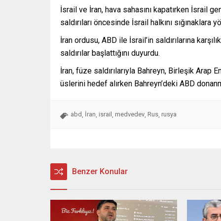
İsrail ve İran, hava sahasını kapatırken İsrail gen
saldırıları öncesinde İsrail halkını sığınaklara yö
İran ordusu, ABD ile İsrail’in saldırılarına karşıl
saldırılar başlattığını duyurdu.
İran, füze saldırılarıyla Bahreyn, Birleşik Arap 
üslerini hedef alırken Bahreyn’deki ABD donan
abd
İran
israil
medvedev
Rus
rusya
,
,
,
,
,
Benzer Konular