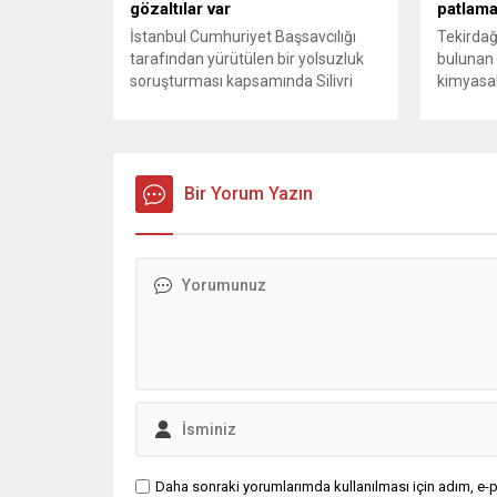
gözaltılar var
patlama;
İstanbul Cumhuriyet Başsavcılığı
Tekirdağ
tarafından yürütülen bir yolsuzluk
bulunan 
soruşturması kapsamında Silivri
kimyasal
Belediyesi’ne yönelik geniş çaplı bir
nedeniyl
operasyon düzenlendi. Aralarında
Olayda b
Silivri Belediye Başkanı Bora
4 işçi ya
Balcıoğlu, belediye bürokratları ve
bir işçi 
bazı iş insanlarının da bulunduğu
Bir Yorum Yazın
sevk edi
çok sayıda kişi hakkında gözaltı
KBRN eki
kararı uygulandı. Emniyet güçlerinin
güvenlik 
belediye binasındaki teknik
başlatıld
inceleme ve arama çalışmaları
ilçesine..
devam ediyor. İstanbul’da...
Daha sonraki yorumlarımda kullanılması için adım, e-p