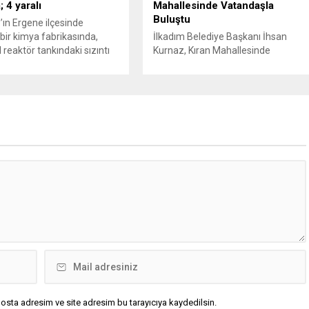
 4 yaralı
Mahallesinde Vatandaşla
Buluştu
’ın Ergene ilçesinde
bir kimya fabrikasında,
İlkadım Belediye Başkanı İhsan
 reaktör tankındaki sızıntı
Kurnaz, Kıran Mahallesinde
e patlama meydana geldi.
vatandaşlarla bir araya geldi.
iri ağır olmak üzere toplam
Başkan İhsan Kurnaz,
ralandı. Durumu kritik olan
“Hemşehrilerimizin tüm talep ve
tedavi amacıyla İstanbul’a
önerilerini dikkate alıyoruz” dedi.
lirken, bölgede AFAD ve
İlkadım Belediye Başkanı İhsan
pleri tarafından geniş çaplı
Kurnaz, mahalle ziyaretleri
ve sızıntı incelemesi
kapsamında Kıran Mahallesini
ı. Tekirdağ’ın Ergene
ziyaret etti. Mahalle sakinleriyle
.
sohbet eden, onların talep ve
önerileri dinleyen Başkan İhsan
Kurnaz, gelen taleplerin çözümü
için...
osta adresim ve site adresim bu tarayıcıya kaydedilsin.