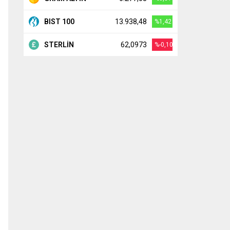
BIST 100
13.938,48
%1,42
STERLİN
62,0973
%-0,10