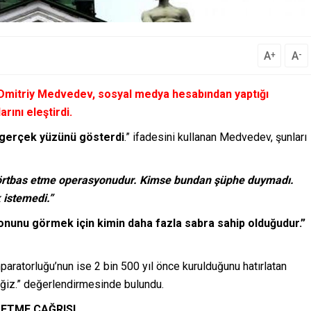
A
A
+
-
Dmitriy Medvedev, sosyal medya hesabından yaptığı
rını eleştirdi.
a gerçek yüzünü gösterdi
.” ifadesini kullanan Medvedev, şunları
yı) örtbas etme operasyonudur. Kimse bundan şüphe duymadı.
 istemedi.”
onunu görmek için kimin daha fazla sabra sahip olduğudur.”
ratorluğu’nun ise 2 bin 500 yıl önce kurulduğunu hatırlatan
eğiz.” değerlendirmesinde bulundu.
 ETME ÇAĞRISI