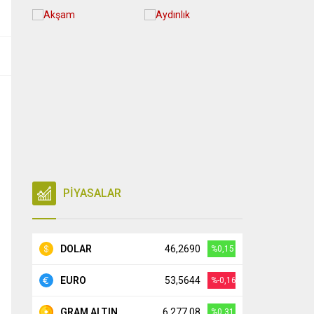
PİYASALAR
DOLAR
46,2690
%0,15
EURO
53,5644
%-0,16
GRAM ALTIN
6.277,08
%0,31