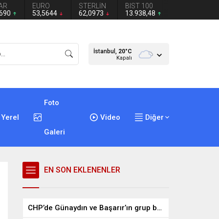
AR
EURO
STERLİN
BIST 100
2690
53,5644
62,0973
13.938,48
İstanbul,
20
°C
Kapalı
Foto
Yerel
Video
Diğer
Galeri
EN SON EKLENENLER
CHP’de Günaydın ve Başarır’ın grup başkanvekilliği düştü