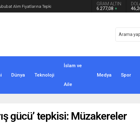
GRAM ALTIN
DOL
n grup başkanvekilliği düştü
6.277,08
46,
İslam ve
i
Dünya
Teknoloji
Medya
Spor
Aile
ış gücü’ tepkisi: Müzakereler