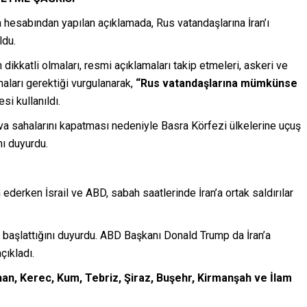
 hesabından yapılan açıklamada, Rus vatandaşlarına İran’ı
ldu.
dikkatli olmaları, resmi açıklamaları takip etmeleri, askeri ve
aları gerektiği vurgulanarak,
“Rus vatandaşlarına mümkünse
si kullanıldı.
hava sahalarını kapatması nedeniyle Basra Körfezi ülkelerine uçuş
nı duyurdu.
derken İsrail ve ABD, sabah saatlerinde İran’a ortak saldırılar
rı” başlattığını duyurdu. ABD Başkanı Donald Trump da İran’a
açıkladı.
han, Kerec, Kum, Tebriz, Şiraz, Buşehr, Kirmanşah ve İlam