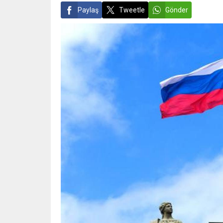
Paylaş
Tweetle
Gönder