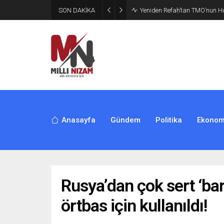
SON DAKİKA
CHP’de Günaydın ve Başarır’ı
Anasayfa
Gündem
Politika
Ekonom
Rusya’dan çok sert ‘bar
örtbas için kullanıldı!