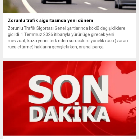
Zorunlu trafik sigortasında yeni dönem
Zorunlu Trafik Sigortası Genel Şartlarında köklü değişikliklere
gidildi. 1 Temmuz 2026 itibarıyla yürürlüğe girecek yeni
mevzuat; kaza yerini terk eden sürücülere yönelik rücu (zararı
rücu ettirme) haklarını genişletirken, orijinal parça
kullanımındaki yaş sınırını kaldırıyor ve değer kaybı
ödemelerinde hak sahibinin başvuru şartını otomatik hale
getiriyor. Hazine Müsteşarlığına bağlı ilgili kurumlarca...