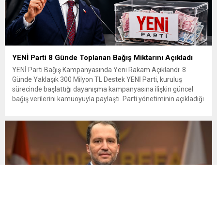
YENİ Parti 8 Günde Toplanan Bağış Miktarını Açıkladı
YENİ Parti Bağış Kampanyasında Yeni Rakam Açıklandı: 8
Günde Yaklaşık 300 Milyon TL Destek YENİ Parti, kuruluş
sürecinde başlattığı dayanışma kampanyasına ilişkin güncel
bağış verilerini kamuoyuyla paylaştı. Parti yönetiminin açıkladığı
verilere göre kampanyanın sekizinci günü itibarıyla toplanan
bağış miktarı 300 milyon liraya yaklaştı. Kampanyaya on
binlerce vatandaşın destek verdiği belirtilirken,...