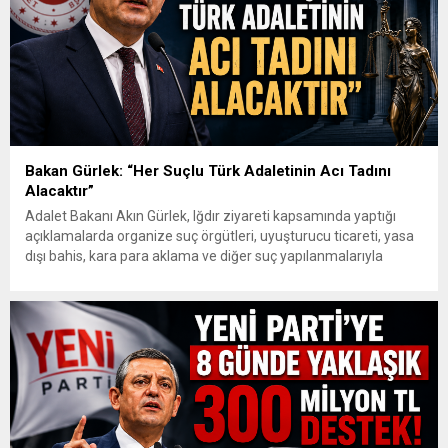
Bakan Gürlek: “Her Suçlu Türk Adaletinin Acı Tadını
Alacaktır”
Adalet Bakanı Akın Gürlek, Iğdır ziyareti kapsamında yaptığı
açıklamalarda organize suç örgütleri, uyuşturucu ticareti, yasa
dışı bahis, kara para aklama ve diğer suç yapılanmalarıyla
mücadelede kararlılık mesajı verdi. Gürlek, gelişen teknolojik
imkânların güvenlik ve adalet birimleri tarafından etkin şekilde
kullanıldığını belirterek, “Biz artık suç örgütleri ve illegal
yapılanmaların bir adım...