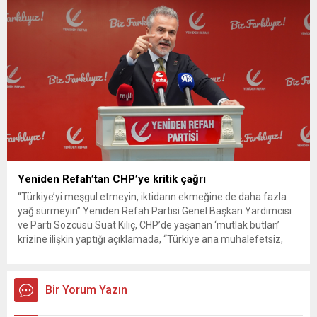
Yeniden Refah’tan CHP’ye kritik çağrı
“Türkiye’yi meşgul etmeyin, iktidarın ekmeğine de daha fazla
yağ sürmeyin” Yeniden Refah Partisi Genel Başkan Yardımcısı
ve Parti Sözcüsü Suat Kılıç, CHP’de yaşanan ‘mutlak butlan’
krizine ilişkin yaptığı açıklamada, “Türkiye ana muhalefetsiz,
ana muhalefet gündemsiz kalmamalıdır. Bir an önce anlaşın,
kurultay kararı alın, sorunun kaynağı değil, çözümün adresi
olun. Türkiye’yi...
Bir Yorum Yazın