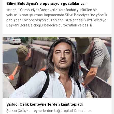
Silivri Belediyesi’ne operasyon gözaltılar var
İstanbul Cumhuriyet Başsavcılığı tarafından yürütülen bir
yolsuzluk soruşturması kapsamında Silivri Belediyesi’ne yönelik
geniş çaplı bir operasyon düzenlendi. Aralarında Silivri Belediye
Başkanı Bora Balcıoğlu, belediye bürokratları ve bazı iş
insanlarının da bulunduğu çok sayıda kişi hakkında gözaltı kararı
uygulandı. Emniyet güçlerinin belediye binasındaki teknik
inceleme ve arama çalışmaları devam ediyor. İstanbul’da...
Şarkıcı Çelik konteynerlerden kağıt topladı
Şarkıcı Çelik, konteynerlerden kağıt topladı Daha önce