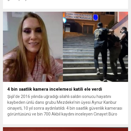
vurmasına, İran Devrim Muhafızları Bahreyn ve Ürdün’deki
Amerikan askeri üslerini hedef alarak sert karşılık verdi. Tahran,
yeni bir ABD saldırısına anında yanıt verileceğini duyurdu....
4 bin saatlik kamera incelemesi katili ele verdi
Şişli’de 2016 yılında uğradığı silahlı saldırı sonucu hayatını
kaybeden ünlü dans grubu Mezdeke’nin üyesi Aynur Kanbur
cinayeti, 10 yıl sonra aydınlatıldı. 4 bin saatlik güvenlik kamerası
görüntüsünü ve bin 700 Akbil kaydını inceleyen Cinayet Büro
ekipleri, cinayeti işlediğini itiraf eden maktulün akrabası Bülent
G. ile azmettirici olduğu öne sürülen 2...