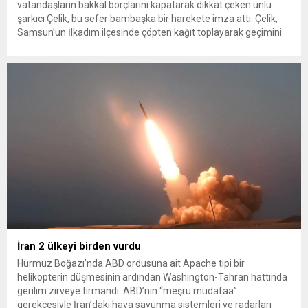
vatandaşların bakkal borçlarını kapatarak dikkat çeken ünlü
şarkıcı Çelik, bu sefer bambaşka bir harekete imza attı. Çelik,
Samsun’un İlkadım ilçesinde çöpten kağıt toplayarak geçimini
sağlayan Serpil Hanım’a destek oldu. Çelik, sokaklardaki
konteynerlerden kağıt topladı. Ünlü şarkıcı Çelik, Samsun’un
İlkadım ilçesinde çöpten kağıt toplayarak...
İran 2 ülkeyi birden vurdu
Hürmüz Boğazı’nda ABD ordusuna ait Apache tipi bir
helikopterin düşmesinin ardından Washington-Tahran hattında
gerilim zirveye tırmandı. ABD’nin “meşru müdafaa”
gerekçesiyle İran’daki hava savunma sistemleri ve radarları