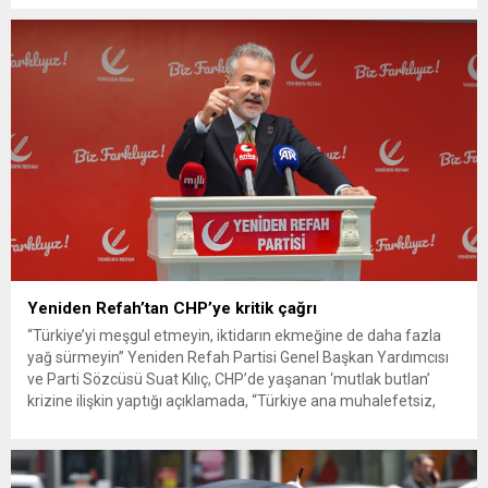
G. ile azmettirici olduğu öne sürülen 2...
Yeniden Refah’tan CHP’ye kritik çağrı
“Türkiye’yi meşgul etmeyin, iktidarın ekmeğine de daha fazla
yağ sürmeyin” Yeniden Refah Partisi Genel Başkan Yardımcısı
ve Parti Sözcüsü Suat Kılıç, CHP’de yaşanan ‘mutlak butlan’
krizine ilişkin yaptığı açıklamada, “Türkiye ana muhalefetsiz,
ana muhalefet gündemsiz kalmamalıdır. Bir an önce anlaşın,
kurultay kararı alın, sorunun kaynağı değil, çözümün adresi
olun. Türkiye’yi...