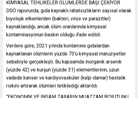
KİMYASAL TEHLİKELER ÖLÜMLERDE BAŞI ÇEKİYOR
DSÖ raporunda, gıda kaynaklı rahatsızlıkların sayısal olarak
biyolojik etkenlerden (bakteri, virüs ve parazitler)
kaynaklandığı, ancak ölüm oranlarında kimyasal
kontaminasyonun baskın olduğu ifade edildi.
Verilere göre, 2021 yılında kontamine gıdalardan
kaynaklanan ölümlerin yüzde 73’ü kimyasal maruziyetler
sebebiyle gerçekleşti. Bu kapsamda inorganik arsenik
(yüzde 42) ve kurşun (yüzde 31) elementlerinin, uzun
vadede kanser ve kardiyovasküler (kalp-damar) hastalık
riskini artırarak ölümleri tetiklediği aktarıldı.
“EKONOMİK VE İNSANİ ZARARIN MUAZZAM BOYUTUNU
GÖREBİLİYORUZ”
Rapor sonuçlarını değerlendiren DSÖ Genel Direktörü
Tedros Adhanom Ghebreyesus, gıda güvenliğinin doğrudan
hane halkını ilgilendiren somut bir halk sağlığı parametresi