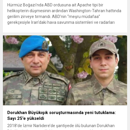
Hürmüz Boğazı’nda ABD ordusuna ait Apache tipi bir
helikopterin düşmesinin ardından Washington-Tahran hattında
gerilim zirveye tırmandı. ABD’nin “meşru müdafaa”
gerekçesiyle İran’daki hava savunma sistemleri ve radarları
vurmasına, İran Devrim Muhafızları Bahreyn ve Ürdün’deki
Amerikan askeri üslerini hedef alarak sert karşılık verdi. Tahran,
yeni bir ABD saldırısına anında yanıt verileceğini duyurdu....
Dorukhan Büyükışık soruşturmasında yeni tutuklama:
Sayı 25’e yükseldi
2018’de İzmir Narlıdere’de şantiyede ölü bulunan Dorukhan