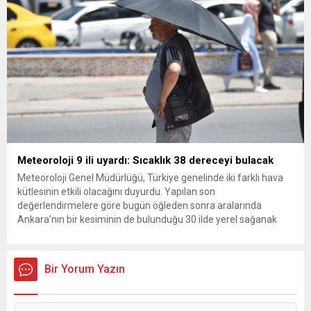
Meteoroloji 9 ili uyardı: Sıcaklık 38 dereceyi bulacak
Meteoroloji Genel Müdürlüğü, Türkiye genelinde iki farklı hava
kütlesinin etkili olacağını duyurdu. Yapılan son
değerlendirmelere göre bugün öğleden sonra aralarında
Ankara’nın bir kesiminin de bulunduğu 30 ilde yerel sağanak
yağış geçişleri beklenirken; Ege ve Güneydoğu Anadolu
bölgelerindeki 9 ilde ise hava sıcaklıkları mevsim normallerinin
üzerine çıkarak yaz değerlerine ulaşacak. Ayrıca...
Bir Yorum Yazın