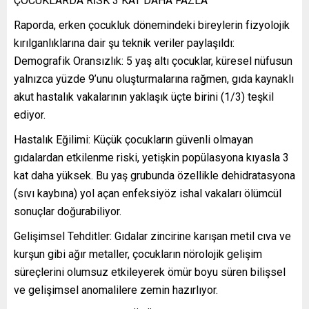
ÇOCUKLARDA RİSK 3 KAT DAHA FAZLA
Raporda, erken çocukluk dönemindeki bireylerin fizyolojik
kırılganlıklarına dair şu teknik veriler paylaşıldı:
Demografik Oransızlık: 5 yaş altı çocuklar, küresel nüfusun
yalnızca yüzde 9’unu oluşturmalarına rağmen, gıda kaynaklı
akut hastalık vakalarının yaklaşık üçte birini (1/3) teşkil
ediyor.
Hastalık Eğilimi: Küçük çocukların güvenli olmayan
gıdalardan etkilenme riski, yetişkin popülasyona kıyasla 3
kat daha yüksek. Bu yaş grubunda özellikle dehidratasyona
(sıvı kaybına) yol açan enfeksiyöz ishal vakaları ölümcül
sonuçlar doğurabiliyor.
Gelişimsel Tehditler: Gıdalar zincirine karışan metil cıva ve
kurşun gibi ağır metaller, çocukların nörolojik gelişim
süreçlerini olumsuz etkileyerek ömür boyu süren bilişsel
ve gelişimsel anomalilere zemin hazırlıyor.