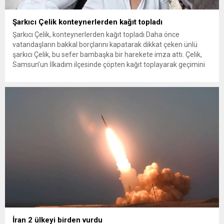
Şarkıcı Çelik konteynerlerden kağıt topladı
Şarkıcı Çelik, konteynerlerden kağıt topladı Daha önce
vatandaşların bakkal borçlarını kapatarak dikkat çeken ünlü
şarkıcı Çelik, bu sefer bambaşka bir harekete imza attı. Çelik,
Samsun’un İlkadım ilçesinde çöpten kağıt toplayarak geçimini
sağlayan Serpil Hanım’a destek oldu. Çelik, sokaklardaki
konteynerlerden kağıt topladı. Ünlü şarkıcı Çelik, Samsun’un
İlkadım ilçesinde çöpten kağıt toplayarak...
İran 2 ülkeyi birden vurdu