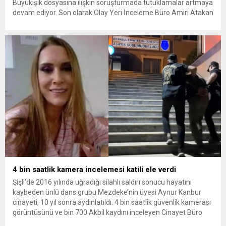
Büyükışık dosyasına ilişkin soruşturmada tutuklamalar artmaya
devam ediyor. Son olarak Olay Yeri İnceleme Büro Amiri Atakan
Kaçar’ın da tutuklanmasıyla dosyadaki tutuklu sayısı 25’e
yükseldi. İzmir’in Narlıdere ilçesinde 2018 yılında şantiyede ölü
bulunan Dorukhan Büyükışık’a ilişkin yeniden açılan
soruşturmada tutuklamalar genişliyor. Son olarak dönemin...
4 bin saatlik kamera incelemesi katili ele verdi
Şişli’de 2016 yılında uğradığı silahlı saldırı sonucu hayatını
kaybeden ünlü dans grubu Mezdeke’nin üyesi Aynur Kanbur
cinayeti, 10 yıl sonra aydınlatıldı. 4 bin saatlik güvenlik kamerası
görüntüsünü ve bin 700 Akbil kaydını inceleyen Cinayet Büro
ekipleri, cinayeti işlediğini itiraf eden maktulün akrabası Bülent