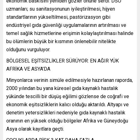
ekonomik baskısını yeniden gözler önüne serdi. DSÖ
uzmanları; su sanitasyonunun iyileştirilmesi, hijyen
standartlarının yükseltilmesi, pastörizasyon gibi
endüstriyel gıda güvenliği uygulamalarının artırılması ve
temel sağlık hizmetlerine erişimin kolaylaştırılması halinde
bu ölümlerin büyük bir kısmının önlenebilir nitelikte
olduğunu vurguluyor.
BÖLGESEL EŞİTSİZLİKLER SÜRÜYOR: EN AĞIR YÜK
AFRİKA VE ASYA’DA
Minyonlarca verinin simüle edilmesiyle hazırlanan raporda,
2000 yılından bu yana küresel gıda kaynaklı hastalık
yükünde tescilli bir düşüş eğilimi gözlense de coğrafi ve
ekonomik eşitsizliklerin kalıcı olduğu aktarıldı. Altyapı ve
denetim yetersizlikleri nedeniyle gıda kaynaklı hastalık
oranının en yüksek olduğu bölgeler Afrika ve Güneydoğu
Asya olarak kayıtlara geçti.