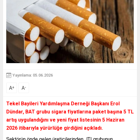
Yayınlama: 05.06.2026
A
A
+
-
Tekel Bayileri Yardımlaşma Derneği Başkanı Erol
Dündar, BAT grubu sigara fiyatlarına paket başına 5 TL
artış uygulandığını ve yeni fiyat listesinin 5 Haziran
2026 itibarıyla yürürlüğe girdiğini açıkladı.
Sektörün önde gelen üreticilerinden JTI grubunun