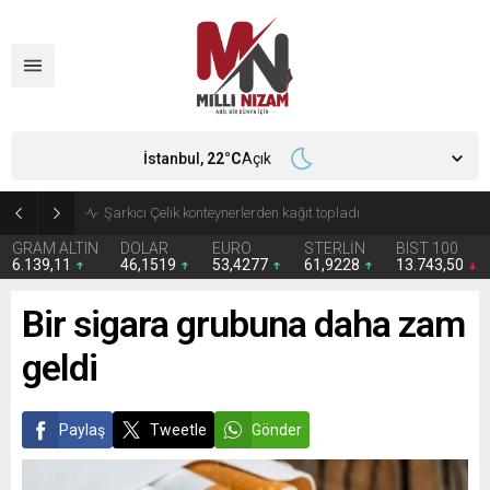
İstanbul,
22
°C
Açık
İran 2 ülkeyi birden vurdu
GRAM ALTIN
DOLAR
EURO
STERLİN
BIST 100
6.139,11
46,1519
53,4277
61,9228
13.743,50
Bir sigara grubuna daha zam
geldi
Paylaş
Tweetle
Gönder