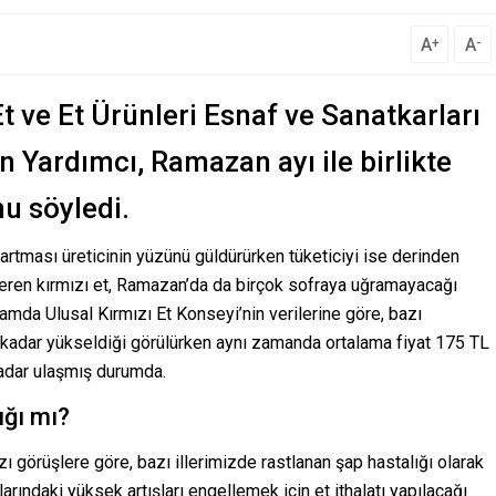
A
A
+
-
Et ve Et Ürünleri Esnaf ve Sanatkarları
Yardımcı, Ramazan ayı ile birlikte
u söyledi.
 artması üreticinin yüzünü güldürürken tüketiciyi ise derinden
teren kırmızı et, Ramazan’da da birçok sofraya uğramayacağı
mda Ulusal Kırmızı Et Konseyi’nin verilerine göre, bazı
 kadar yükseldiği görülürken aynı zamanda ortalama fiyat 175 TL
kadar ulaşmış durumda.
ığı mı?
zı görüşlere göre, bazı illerimizde rastlanan şap hastalığı olarak
arındaki yüksek artışları engellemek için et ithalatı yapılacağı