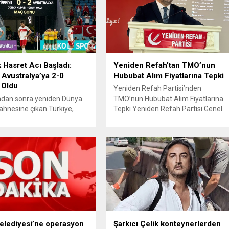
k Hasret Acı Başladı:
Yeniden Refah’tan TMO’nun
 Avustralya’ya 2-0
Hububat Alım Fiyatlarına Tepki
 Oldu
Yeniden Refah Partisi’nden
radan sonra yeniden Dünya
TMO’nun Hububat Alım Fiyatlarına
ahnesine çıkan Türkiye,
Tepki Yeniden Refah Partisi Genel
aki ilk maçında Avustralya
Başkan Yardımcısı ve Ekonomik
a istediği başlangıcı
İşler Başkanı Prof. Dr. Mehmet Fatih
 Ay-yıldızlı ekip, grup
Bayramoğlu, Toprak Mahsulleri
sinin açılış
Ofisi’nin (TMO) açıkladığı hububat
masında rakibine 2-0
alım fiyatlarına ilişkin yazılı bir
olarak Dünya Kupası
açıklama yaptı. Bayramoğlu,
ne puansız başladı.
açıklanan fiyatların çiftçinin artan
manın ilk dakikalarından
maliyetlerini karşılamaktan uzak
iki takım da kontrollü bir
olduğunu savunarak fiyatların
gilerken, Avustralya
yeniden değerlendirilmesi
 hızlı hücumlarla etkili
çağrısında...
 Belediyesi’ne operasyon
Şarkıcı Çelik konteynerlerden