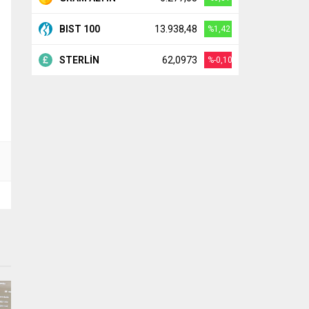
BIST 100
13.938,48
%1,42
STERLİN
62,0973
%-0,10