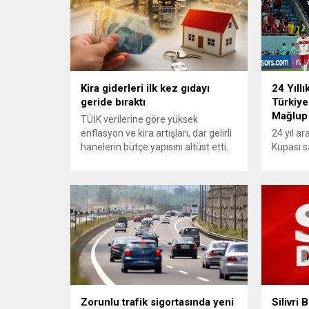
Kira giderleri ilk kez gıdayı
24 Yıllı
geride bıraktı
Türkiye
Mağlup
TÜİK verilerine göre yüksek
enflasyon ve kira artışları, dar gelirli
24 yıl a
hanelerin bütçe yapısını altüst etti.
Kupası s
En alt yüzde 20’lik gelir grubunda
turnuvad
konut ve kira giderlerinin payı 2025
karşısınd
itibarıyla %39’a ulaşarak gıda
yapamadı.
harcamalarını geride bıraktı ve son
mücadele
23 yılın zirvesine çıktı. Türkiye’de
karşılaş
yaşanan yüksek enflasyon ve hız
mağlup 
kazanan kira artışları, düşük...
serüveni
Karşılaş
itibaren 
oyun ser
özellikle
Zorunlu trafik sigortasında yeni
Silivri