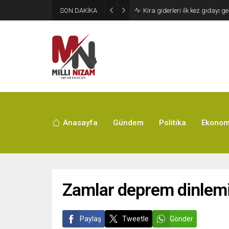
SON DAKİKA
24 Yıllık Hasret Acı Başladı:
Anasayfa
Gündem
Politika
Ekonom
Zamlar deprem dinlemiy
Paylaş
Tweetle
Gönder