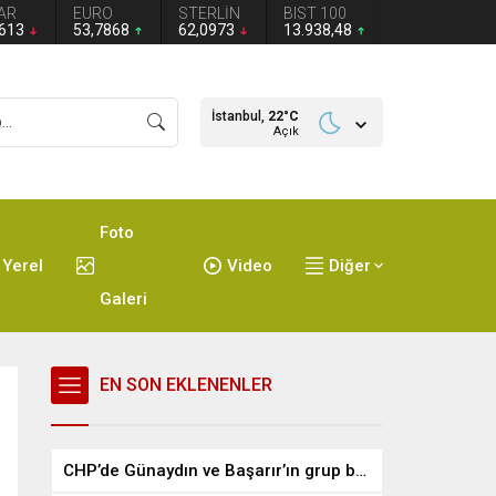
AR
EURO
STERLİN
BIST 100
2613
53,7868
62,0973
13.938,48
İstanbul,
22
°C
Açık
Foto
Yerel
Video
Diğer
Galeri
EN SON EKLENENLER
CHP’de Günaydın ve Başarır’ın grup başkanvekilliği düştü