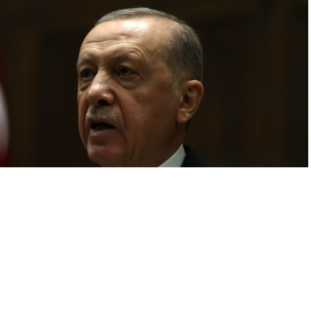
A
A
+
-