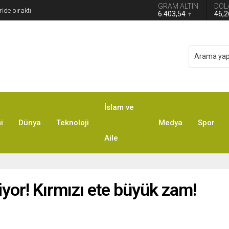
GRAM ALTIN
DOL
 Türkiye Avustralya’ya 2-0 Mağlup Oldu
6.403,54
46,
İslam ve
i
Dünya
Teknoloji
Medya
Spor
Aile
or! Kırmızı ete büyük zam!