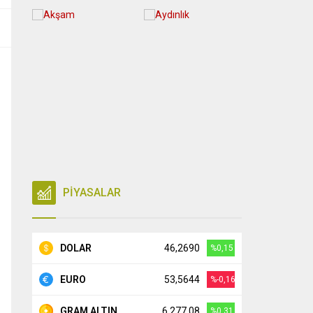
PİYASALAR
DOLAR
46,2690
%0,15
EURO
53,5644
%-0,16
GRAM ALTIN
6.277,08
%0,31