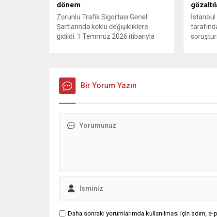
olmaya..
dönem
gözaltıl
Zorunlu Trafik Sigortası Genel
İstanbul
Şartlarında köklü değişikliklere
tarafınd
gidildi. 1 Temmuz 2026 itibarıyla
soruştur
yürürlüğe girecek yeni mevzuat;
Belediyes
kaza yerini terk eden sürücülere
operasyo
yönelik rücu (zararı rücu ettirme)
Silivri 
haklarını genişletirken, orijinal parça
Balcıoğlu
kullanımındaki yaş sınırını kaldırıyor
Bir Yorum Yazın
bazı iş 
ve değer kaybı ödemelerinde hak
çok sayı
sahibinin başvuru şartını otomatik
kararı u
hale getiriyor. Hazine
belediye
Müsteşarlığına bağlı ilgili
inceleme
kurumlarca...
devam ed
Daha sonraki yorumlarımda kullanılması için adım, e-p