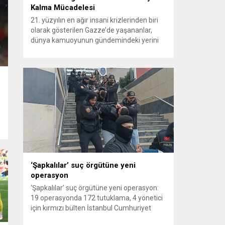
Kalma Mücadelesi
21. yüzyılın en ağır insani krizlerinden biri
olarak gösterilen Gazze’de yaşananlar,
dünya kamuoyunun gündemindeki yerini
koruyor. Aylar süren çatışmaların ardından
bölge adeta enkaza dönüşürken,
milyonlarca insan yaşam mücadelesi
veriyor. Yıkılan şehirler, evsiz kalan aileler,
hastanelerde yaşanan yoğunluk ve temel
ihtiyaçlara erişimdeki zorluklar, bölgedeki
insani dramın boyutlarını gözler önüne
seriyor. Gazze...
‘Şapkalılar’ suç örgütüne yeni
operasyon
‘Şapkalılar’ suç örgütüne yeni operasyon:
19 operasyonda 172 tutuklama, 4 yönetici
için kırmızı bülten İstanbul Cumhuriyet
Başsavcılığı tarafından yürütülen