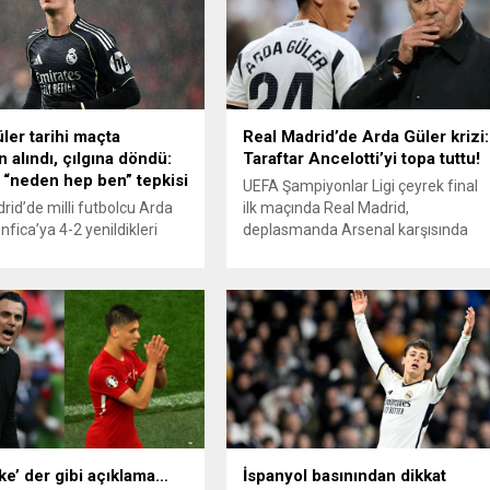
ler tarihi maçta
Real Madrid’de Arda Güler krizi:
 alındı, çılgına döndü:
Taraftar Ancelotti’yi topa tuttu!
“neden hep ben” tepkisi
UEFA Şampiyonlar Ligi çeyrek final
rid’de milli futbolcu Arda
ilk maçında Real Madrid,
nfica’ya 4-2 yenildikleri
deplasmanda Arsenal karşısında
ede Kylian Mbappe’nin
ağır bir yenilgi aldı. Emirates
inci golün pasını verdi. Arda
Stadı’nda oynanan mücadelede 3-
ığı dakikalarda
0’lık mağlubiyetin ardından teknik
nsıyla alkış aldı. Ancak
direktör Carlo Ancelotti, özellikle
kaleci Anatoliy Trubin’in
Arda Güler’e süre vermemesi
kikada attığı golün
nedeniyle taraftarların hedefi halin
averajla ilk 24’e girmeyi
geldi. Karşılaşmanın ilk yarısı golsüz
Real Madrid ise ilk 8 dışında
geçerken, Arsenal ikinci yarıda vites
da Güler isyan etti...
artırdı. 58. dakikada Declan...
ke’ der gibi açıklama…
İspanyol basınından dikkat