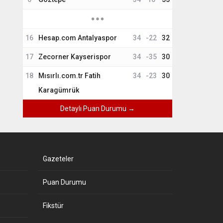
16
Hesap.com Antalyaspor
34
-22
32
17
Zecorner Kayserispor
34
-35
30
18
Mısırlı.com.tr Fatih
34
-23
30
Karagümrük
Detaylı Puan Durumu →
Gazeteler
Puan Durumu
Fikstür