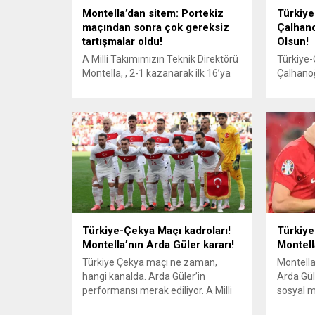
Montella’dan sitem: Portekiz
Türkiye
maçından sonra çok gereksiz
Çalhano
tartışmalar oldu!
Olsun!
A Milli Takımımızın Teknik Direktörü
Türkiye-
Montella, , 2-1 kazanarak ilk 16’ya
Çalhanoğ
kaldığımız Çekya maçından sonra
pozisyon
açıklamalarda bulundu. Arda
Tribünle
Güler’e mobing uyguladığı
sürdü. Tü
yönündeki iddiaları hatırlatan
Ardında
Montella, “Maç öncesinde çok
Tosun gü
gereksiz tartışmalar, çok baskı
16’da. T
vardı.” dedi. Montella şöyle devam
tribünle
etti: “Gereksiz baskılardı. Çekya’nın
biletini
attığı golde faul vardı, verilmemesi
Avustury
gerekirdi. Avusturya maçında
Gruptan 
rövanşı...
çıktık, ...
Türkiye-Çekya Maçı kadroları!
Türkiye
Montella’nın Arda Güler kararı!
Montell
Türkiye Çekya maçı ne zaman,
Montella
hangi kanalda. Arda Güler’in
Arda Güle
performansı merak ediliyor. A Milli
sosyal m
Futbol Takımımız, EURO 2024 F
Mert Mül