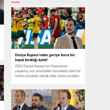
Dünya Kupası’ndan geriye koca bir
hayal kırıklığı kaldı!
2002 Dünya Kupası’nın heyecanını
yaşamış, son ana kadar mücadele eden bir
neslin çocukları olarak yıllar sonra yeniden
Dünya Kupası’nda yer almanın heyecanını
e
yaşadık. Ancak ne yazık ki bu heyecan, ilk
iki maçını kaybederek turnuvaya veda
eden ilk takım olmanın utancıyla son buldu.
Yıllar sonra Dünya Kupası’na katılmanın
heyecanını yaşayan sırf...