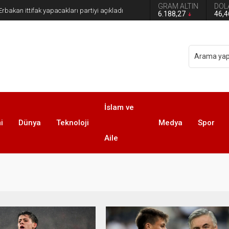
GRAM ALTIN
DOL
n Hayatta Kalma Mücadelesi
6.188,27
46,
İslam ve
i
Dünya
Teknoloji
Medya
Spor
Aile