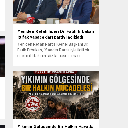
r
Yeniden Refah lideri Dr. Fatih Erbakan
ittifak yapacakları partiyi açıkladı
Yeniden Refah Partisi Genel Başkanı Dr.
Fatih Erbakan, “Saadet Partisi’yle ilgili bir
seçim ittifakının söz konusu olması
mümkündür. Burada Milli Görüş
söylemlerine sahip çıkan, Erbakan
Hocamızın yolunda yürüdüğünü ifade eden
bu partilerin, seçimlerde bir ittifak halinde
olması faydalı olabilecektir. Bununla ilgili de
çeşitli görüşmeleri Saadet Partisi ile
yapıyoruz” dedi. Erbakan,...
Yıkımın Gölgesinde Bir Halkın Hayatta