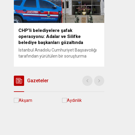
CHP’li belediyelere şafak
operasyonu: Adalar ve Silifke
belediye başkanları gözaltında
İstanbul Anadolu Cumhuriyet Başsavcılığı
tarafından yürütülen bir soruşturma
kapsamında Adalar Belediyesi’ne yönelik
operasyon düzenlendi. Aralarında Adalar
Belediye Başkanı Ali Ercan Akpolat’ın da
bulunduğu 41 kişi gözaltına alındı.
Gazeteler
Şüphelilere “suç örgütü kurma ve
yönetme”, “rüşvet”, “irtikap” ve “imar
usulsüzlüğü” gibi suçlamalar yöneltiliyor.
Öte yandan Mersin’de Silifke Belediyesi’ne
yönelik düzenlenen operasyonda ise...