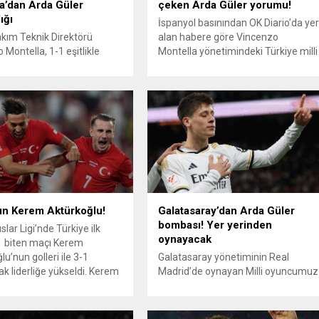
a’dan Arda Güler
çeken Arda Güler yorumu!
ığı
İspanyol basınından OK Diario’da ye
Takım Teknik Direktörü
alan habere göre Vincenzo
 Montella, 1-1 eşitlikle
Montella yönetimindeki Türkiye milli
n Galler maçının ardından
takımıyla Karadağ ve İzlanda
açıklamada, Kerem
maçlarına çıkan Arda Güler
lu’nun kaçırdığı penaltıyı
olağanüstü bir performans
irdi. A Milli Futbol Takımı,
sergileyerek dikkatleri üzerine çekti.
lar B Ligi 4. Grup 5.
Montella’nın takımının grup
Kayseri’de ağırladığı Galler
aşamasında kazandığı iki galibiyete
erabere kaldı. Maçın
bir gol ve iki harika performansla
 basın mensuplarına
katkıda bulundu. Güler’in sezon
larda bulunan A Milli Takım
başında istediği kadar dakika
geçiremediği...
ın Kerem Aktürkoğlu!
Galatasaray’dan Arda Güler
bombası! Yer yerinden
lar Ligi’nde Türkiye ilk
oynayacak
-1 biten maçı Kerem
u’nun golleri ile 3-1
Galatasaray yönetiminin Real
k liderliğe yükseldi. Kerem
Madrid’de oynayan Milli oyuncumuz
ğlu 52. Dakikada muhteşem
Arda Güler’i kiralamak istediği iddia
. Kerem Aktürkoğlu, 59.
edildi. Ortaya atılan transfer iddiası
a bir gol daha attı ama gol
sosyal medyada geniş yankı