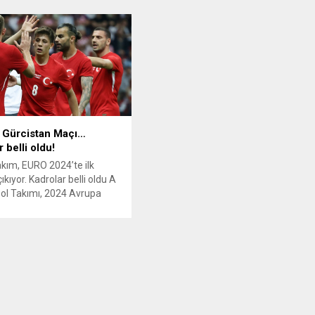
 Arda Güler… En başarılılara
Dakika 28, ikinci golü de yedik!
e yer vermeyen Montella’ya
Defansta büyük anlaşmazlık.
pki var! Maç 3-0 Portekiz
Portekiz farkı 2’ye çıkardı! Samet’in
ü ile devam ederken
geri pasında top kaleci Altay’ın
rden Arda Güler sesleri
yanında ağlarla buluştu.Gol (KK) –
. Sosyal medyadan da
Samet Akaydın. Golü kendi
nın tercihlerine...
kalemize attık. Portekiz 2 Türkiye 0.
İlk 20 dakikada iyi oynayan Türkiye...
 Gürcistan Maçı…
 belli oldu!
Takım, EURO 2024’te ilk
kıyor. Kadrolar belli oldu A
tbol Takımı, 2024 Avrupa
ası’ndaki (EURO 2024) ilk
 bu akşam Gürcistan
 çıkıyor. Milli Takım’da
tlak 3 puan. Türkiye
n Milli Maçı TRT 1’de
cak. Türkiye, Gürcistan’ı
 uzun süredir yapamadığını
e Avrupa Şampiyonası’na...