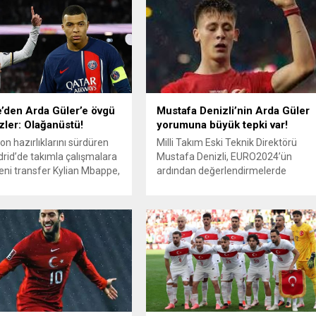
ı bir kararla geçersiz
uyandırdı. Sezona istediği gibi
 Kerem Aktürkoğlu, 88.
başlayamayan Galatasaray önce
a muhteşem bir gol daha
Türkiye Süper Kupası finalinde
ledi. Maçın...
Beşiktaş’a 5-0 yenilmiş daha sonra
da Şampiyonlar Ligi’nde İsviçre ekibi
Young Boys’a yenilerek turnuvaya
veda etti. Üst üste...
den Arda Güler’e övgü
Mustafa Denizli’nin Arda Güler
zler: Olağanüstü!
yorumuna büyük tepki var!
on hazırlıklarını sürdüren
Milli Takım Eski Teknik Direktörü
rid’de takımla çalışmalara
Mustafa Denizli, EURO2024’ün
yeni transfer Kylian Mbappe,
ardından değerlendirmelerde
r hakkında, “O bir yıldız,
bulundu. Denizli, Şampiyona’daki
olağanüstü” dedi.
performansıyla futbol dünyasının
’da yayın yapan Defensa
dikkatini bir kez daha çeken Arda
in haberine göre; teknik
Güler’in “tevhid” işareti
Carlo Ancelotti, dün yapılan
yapmasından duyduğu rahatsızlığı
nda Arda Güler – Vinicius
ortaya koyan sözlerinden dolayı
 Kylian Mbappe üçlüsünü
büyük tepki çekti. Arda Güler’in
a denedi. Haberde...
attığı gollerden sonra sağ elini
kalbinin üzerine ve sol elinin işaret
parmağını da...