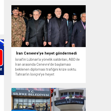
soruşturma kapsamında, kamuoyunda
“Şapkalılar” olarak bilinen silahlı suç
örgütüne yönelik operasyonlar sürüyor.
2025 ve 2026 yıllarında gerçekleştirilen 19
ayrı operasyonda 245 şüpheli yakalanırken,
172 kişi tutuklandı İstanbul Cumhuriyet
Başsavcılığı Örgütlü Suçlar...
İran Cenevre’ye heyet göndermedi
İsrail’in Lübnan’a yönelik saldırıları, ABD ile
İran arasında Cenevre’de başlaması
beklenen diplomasi trafiğini krize soktu.
Tahran’ın İsviçre’ye heyet
göndermeyeceğini bildirmesinin ardından
ABD Başkan Yardımcısı JD Vance de
Cenevre planını iptal etti İsrail’in Lübnan’a
yönelik saldırıları, ABD ile İran arasında
Cenevre’de başlaması beklenen yeni
diplomasi sürecini durma noktasına getirdi.
İran, İsrail’in...