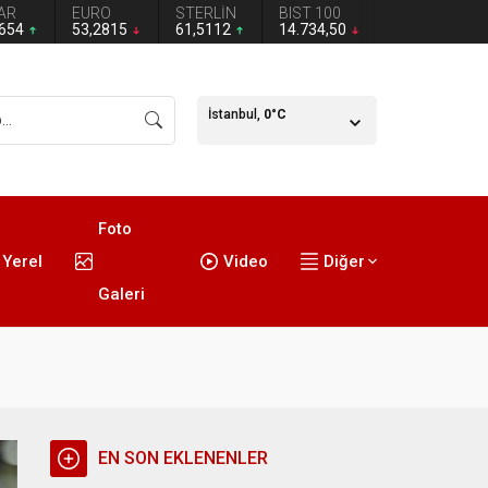
AR
EURO
STERLİN
BIST 100
4654
53,2815
61,5112
14.734,50
İstanbul,
0
°C
Foto
Yerel
Video
Diğer
Galeri
EN SON EKLENENLER