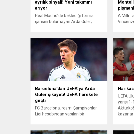
ayrılık sinyali! Yeni takımını
Montell
arıyor
pişmanl
Real Madrid’de beklediği forma
A Milli 
şansını bulamayan Arda Güler,
Vincenzo
sezon sonunda takımdan ayrılmak
sona ere
istiyor. İspanyol basınında yer alan
yaptığı 
haberlere göre, milli futbolcu 2026
Aktürkoğ
Dünya Kupası’na hazır girmek için
değerlend
daha fazla oynayabileceği bir
UEFA Ulus
takıma gitmeye sıcak bakıyor. Arda
maçında 
Güler, sezon sonunda kiralık olarak
ile 0-0 b
Real Madrid’den ayrılmayı planlıyor.
ardından
Genç yıldız, daha fazla süre...
açıklama
Teknik...
Barcelona’dan UEFA’ya Arda
Harikas
Güler şikayeti! UEFA harekete
UEFA Ulus
geçti
yarısı 1
FC Barcelona, resmi Şampiyonlar
Aktürkoğl
Ligi hesabından yapılan bir
kazanara
paylaşımın beklenmedik bir
Aktürko
heyecan yaratması
gol attı
üzerine UEFA’ya şikayette bulundu.
Dakika’d