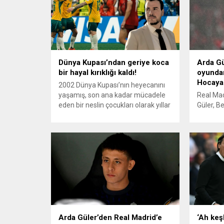
Dünya Kupası’ndan geriye koca
Arda Gü
bir hayal kırıklığı kaldı!
oyundan
Hocaya 
2002 Dünya Kupası’nın heyecanını
yaşamış, son ana kadar mücadele
Real Mad
eden bir neslin çocukları olarak yıllar
Güler, Be
sonra yeniden Dünya Kupası’nda
mücadel
yer almanın heyecanını yaşadık.
attığı ik
Ancak ne yazık ki bu heyecan, ilk iki
süre ald
maçını kaybederek turnuvaya veda
performa
eden ilk takım olmanın utancıyla
Benfica, 
son buldu. Yıllar sonra Dünya
90+8. da
Kupası’na katılmanın heyecanını
ardından 
yaşayan sırf...
başardı. 
kaldı. Ar
Arda Güler’den Real Madrid’e
‘Ah keş