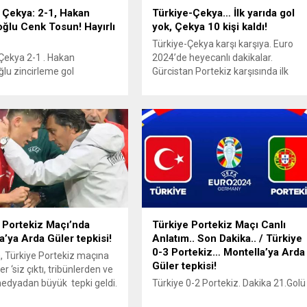
 Çekya: 2-1, Hakan
Türkiye-Çekya… İlk yarıda gol
ğlu Cenk Tosun! Hayırlı
yok, Çekya 10 kişi kaldı!
Türkiye-Çekya karşı karşıya. Euro
Çekya 2-1 . Hakan
2024’de heyecanlı dakikalar.
lu zincirleme gol
Gürcistan Portekiz karşısında ilk
unda tabelayı değiştirdi.
yarıyı 1-0 galip bitirdi. Türkiye Çekya
rde büyük coşku. Coşku kısa
karşısında, ilk yarıda gol yememeyi
rkiye, golü yedi: 1-1
başardı. Antonín Bará, ikinci sarı
n… Uzatmalarda Cenk
karttan kırmızı kartla oyun dışında
lümüzü attı. Türkiye ilk
kaldı. İlk yarıda topla oynamada
ürkiye’de, Almanya’daki
üstünüz ancak pozisyonlarda
rde büyük coşku. Leipzig
Çekya üstün. Çekya’nın 3 şutu
 cebimize koyduk. Rakip
kalemizi buldu. Türkiye ise, isabet...
a! Türkiye büyük iş yaptı.
6 puanla ikinci olarak
 Portekiz Maçı’nda
Türkiye Portekiz Maçı Canlı
a’ya Arda Güler tepkisi!
Anlatım.. Son Dakika.. / Türkiye
0-3 Portekiz… Montella’ya Arda
, Türkiye Portekiz maçına
Güler tepkisi!
r ‘siz çıktı, tribünlerden ve
edyadan büyük tepki geldi.
Türkiye 0-2 Portekiz. Dakika 21.Golü
dür, Kenan Yaldız, Semih
yedik. Bernardo Silva. Golü attı.