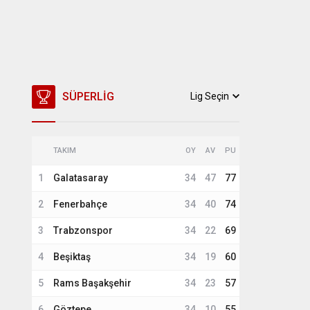
SÜPERLIG
Lig Seçin
TAKIM
OY
AV
PU
1
Galatasaray
34
47
77
2
Fenerbahçe
34
40
74
3
Trabzonspor
34
22
69
4
Beşiktaş
34
19
60
5
Rams Başakşehir
34
23
57
6
Göztepe
34
10
55