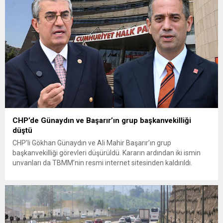
olduğunu savunarak fiyatların yeniden değerlendirilmesi
çağrısında...
CHP’de Günaydın ve Başarır’ın grup başkanvekilliği
düştü
CHP’li Gökhan Günaydın ve Ali Mahir Başarır’ın grup
başkanvekilliği görevleri düşürüldü. Kararın ardından iki ismin
unvanları da TBMM’nin resmi internet sitesinden kaldırıldı.
Günaydın, ilk açıklamasında “Olmayan MYK’nın verdiği
hukuksuz bir karardır” dedi. CHP’den tedbirli olarak kesin
çıkarma cezası uygulanmak üzere Yüksek Disiplin Kurulu’na
(YDK) sevk edilen ve partideki tüm görevlerinden...