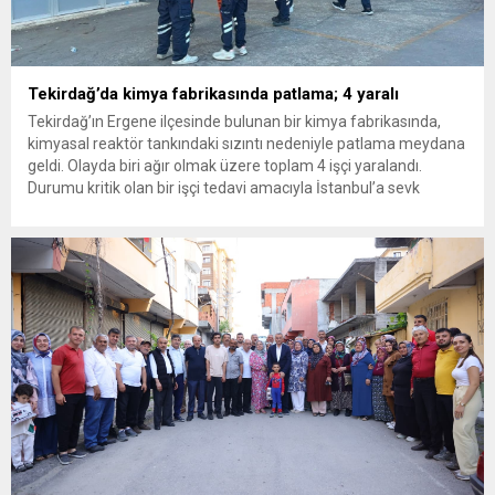
Tekirdağ’da kimya fabrikasında patlama; 4 yaralı
Tekirdağ’ın Ergene ilçesinde bulunan bir kimya fabrikasında,
kimyasal reaktör tankındaki sızıntı nedeniyle patlama meydana
geldi. Olayda biri ağır olmak üzere toplam 4 işçi yaralandı.
Durumu kritik olan bir işçi tedavi amacıyla İstanbul’a sevk
edilirken, bölgede AFAD ve KBRN ekipleri tarafından geniş çaplı
güvenlik ve sızıntı incelemesi başlatıldı. Tekirdağ’ın Ergene
ilçesine...