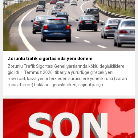
Zorunlu trafik sigortasında yeni dönem
Zorunlu Trafik Sigortası Genel Şartlarında köklü değişikliklere
gidildi. 1 Temmuz 2026 itibarıyla yürürlüğe girecek yeni
mevzuat; kaza yerini terk eden sürücülere yönelik rücu (zararı
rücu ettirme) haklarını genişletirken, orijinal parça
kullanımındaki yaş sınırını kaldırıyor ve değer kaybı
ödemelerinde hak sahibinin başvuru şartını otomatik hale
getiriyor. Hazine Müsteşarlığına bağlı ilgili kurumlarca...