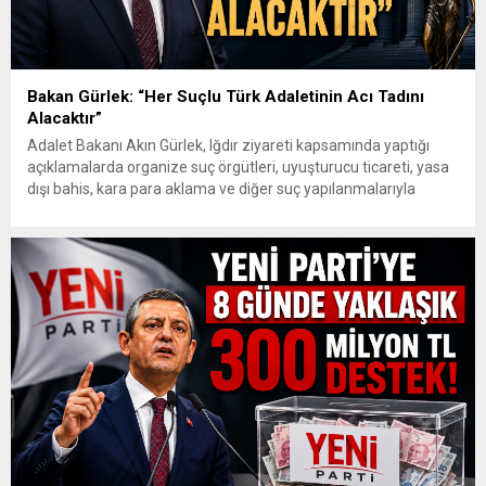
Bakan Gürlek: “Her Suçlu Türk Adaletinin Acı Tadını
Alacaktır”
Adalet Bakanı Akın Gürlek, Iğdır ziyareti kapsamında yaptığı
açıklamalarda organize suç örgütleri, uyuşturucu ticareti, yasa
dışı bahis, kara para aklama ve diğer suç yapılanmalarıyla
mücadelede kararlılık mesajı verdi. Gürlek, gelişen teknolojik
imkânların güvenlik ve adalet birimleri tarafından etkin şekilde
kullanıldığını belirterek, “Biz artık suç örgütleri ve illegal
yapılanmaların bir adım...