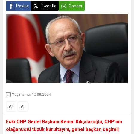
Paylaş
Tweetle
Gönder
Yayınlama: 12.08.2024
A
A
+
-
Eski CHP Genel Başkanı Kemal Kılıçdaroğlu, CHP’nin
olağanüstü tüzük kurultayını, genel başkan seçimli