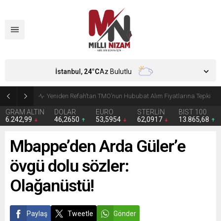
İstanbul,
24
°C
Az Bulutlu
CHP’de Günaydın ve Başarır’ın grup başkanvekilliği düştü
GRAM ALTIN
DOLAR
EURO
STERLİN
BIST 100
6.242,99
46,2650
53,5954
62,0917
13.865,68
Mbappe’den Arda Güler’e
övgü dolu sözler:
Olağanüstü!
Paylaş
Tweetle
Gönder