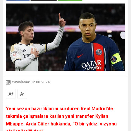
Yayınlama: 12.08.2024
A
A
+
-
Yeni sezon hazırlıklarını sürdüren Real Madrid’de
takımla çalışmalara katılan yeni transfer Kylian
Mbappe, Arda Güler hakkında, “O bir yıldız, vizyonu