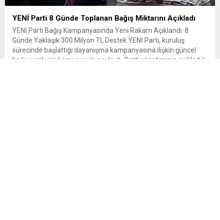
YENİ Parti 8 Günde Toplanan Bağış Miktarını Açıkladı
YENİ Parti Bağış Kampanyasında Yeni Rakam Açıklandı: 8
Günde Yaklaşık 300 Milyon TL Destek YENİ Parti, kuruluş
sürecinde başlattığı dayanışma kampanyasına ilişkin güncel
bağış verilerini kamuoyuyla paylaştı. Parti yönetiminin açıkladığı
verilere göre kampanyanın sekizinci günü itibarıyla toplanan
bağış miktarı 300 milyon liraya yaklaştı. Kampanyaya on
binlerce vatandaşın destek verdiği belirtilirken,...
Yeniden Refah Partisi Genel Başkanı Dr. Fatih Erbakan’ın