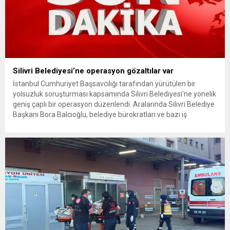
Silivri Belediyesi’ne operasyon gözaltılar var
İstanbul Cumhuriyet Başsavcılığı tarafından yürütülen bir
yolsuzluk soruşturması kapsamında Silivri Belediyesi’ne yönelik
geniş çaplı bir operasyon düzenlendi. Aralarında Silivri Belediye
Başkanı Bora Balcıoğlu, belediye bürokratları ve bazı iş
insanlarının da bulunduğu çok sayıda kişi hakkında gözaltı kararı
uygulandı. Emniyet güçlerinin belediye binasındaki teknik
inceleme ve arama çalışmaları devam ediyor. İstanbul’da...