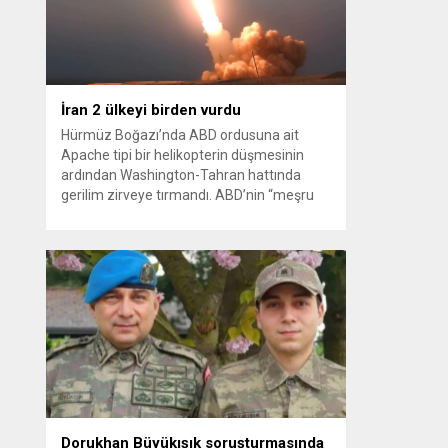
kağıt toplayarak...
İran 2 ülkeyi birden vurdu
Hürmüz Boğazı’nda ABD ordusuna ait
Apache tipi bir helikopterin düşmesinin
ardından Washington-Tahran hattında
gerilim zirveye tırmandı. ABD’nin “meşru
müdafaa” gerekçesiyle İran’daki hava
savunma sistemleri ve radarları
vurmasına, İran Devrim Muhafızları
Bahreyn ve Ürdün’deki Amerikan askeri
üslerini hedef alarak sert karşılık verdi.
Tahran, yeni bir ABD saldırısına anında
yanıt verileceğini duyurdu....
Dorukhan Büyükışık soruşturmasında