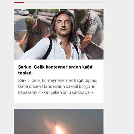
Şarkıcı Çelik konteynerlerden kağıt
topladı
Şarkıcı Çelik, konteynerlerden kağıt topladı
Daha önce vatandaşların bakkal borçlarını
kapatarak dikkat çeken ünlü şarkıcı Çelik,
bu sefer bambaşka bir harekete imza attı.
Çelik, Samsun’un İlkadım ilçesinde çöpten
kağıt toplayarak geçimini sağlayan Serpil
Hanım’a destek oldu. Çelik, sokaklardaki
konteynerlerden kağıt topladı. Ünlü şarkıcı
Çelik, Samsun’un İlkadım ilçesinde çöpten