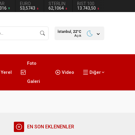
AR
EURO
STERLİN
BIST 100
2316
53,5743
62,1064
13.743,50
İstanbul,
22
°C
Açık
Foto
Yerel
Video
Diğer
Galeri
EN SON EKLENENLER