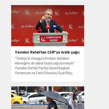
güvenlik kamerası görüntüsünü ve bin 700
Akbil kaydını inceleyen Cinayet Büro
ekipleri, cinayeti işlediğini itiraf eden
maktulün akrabası Bülent G. ile azmettirici
olduğu öne sürülen 2...
Yeniden Refah’tan CHP’ye kritik çağrı
“Türkiye’yi meşgul etmeyin, iktidarın
ekmeğine de daha fazla yağ sürmeyin”
Yeniden Refah Partisi Genel Başkan
Yardımcısı ve Parti Sözcüsü Suat Kılıç,
CHP’de yaşanan ‘mutlak butlan’ krizine
ilişkin yaptığı açıklamada, “Türkiye ana
muhalefetsiz, ana muhalefet gündemsiz
kalmamalıdır. Bir an önce anlaşın, kurultay
kararı alın, sorunun kaynağı değil, çözümün
adresi olun. Türkiye’yi...