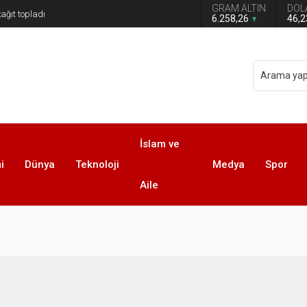
GRAM ALTIN
DOL
6.258,26
46,
İslam ve
i
Dünya
Teknoloji
Medya
Spor
Aile