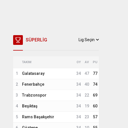
SÜPERLIG
Lig Seçin
TAKIM
OY
AV
PU
1
Galatasaray
34
47
77
2
Fenerbahçe
34
40
74
3
Trabzonspor
34
22
69
4
Beşiktaş
34
19
60
5
Rams Başakşehir
34
23
57
6
Göztepe
34
10
55