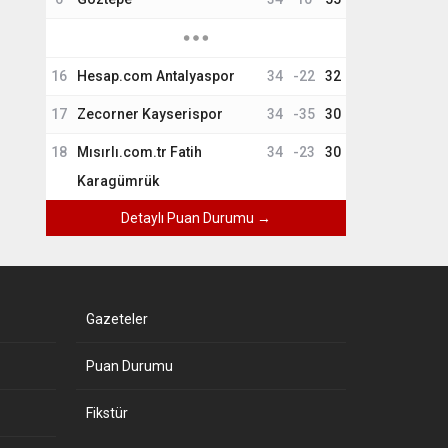
16
Hesap.com Antalyaspor
34
-22
32
17
Zecorner Kayserispor
34
-35
30
18
Mısırlı.com.tr Fatih
34
-23
30
Karagümrük
Detaylı Puan Durumu →
Gazeteler
Puan Durumu
Fikstür