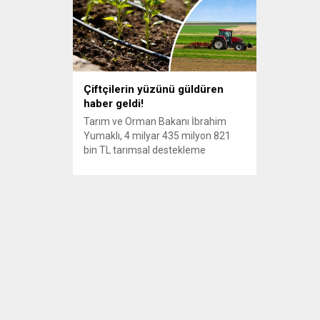
Çiftçilerin yüzünü güldüren
haber geldi!
Tarım ve Orman Bakanı İbrahim
Yumaklı, 4 milyar 435 milyon 821
bin TL tarımsal destekleme
ödemesinin çiftçilerin hesaplarına
bugün aktarılacağını duyurarak,
“Üreticilerimize ve çiftçilerimize
desteklerimiz devam ediyor.” dedi.
Tarım ve Orman Bakanı İbrahim
Yumaklı, sosyal medya hesabından
tarımsal destekleme ödemeleri
kapsamında açıklama yaptı. Çiftçiye
destek ödemeleri devam edecek
Bakan Yumaklı,...