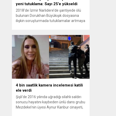
yeni tutuklama: Sayı 25’e yükseldi
2018’de İzmir Narlıdere’de şantiyede ölü
bulunan Dorukhan Büyükışık dosyasına
ilişkin soruşturmada tutuklamalar artmaya
devam ediyor. Son olarak Olay Yeri
İnceleme Büro Amiri Atakan Kaçar’ın da
tutuklanmasıyla dosyadaki tutuklu sayısı
25’e yükseldi. İzmir’in Narlıdere ilçesinde
2018 yılında şantiyede ölü bulunan
Dorukhan Büyükışık’a ilişkin yeniden açılan
soruşturmada tutuklamalar genişliyor. Son
olarak dönemin...
4 bin saatlik kamera incelemesi katili
ele verdi
Şişli’de 2016 yılında uğradığı silahlı saldırı
sonucu hayatını kaybeden ünlü dans grubu
Mezdeke’nin üyesi Aynur Kanbur cinayeti,
10 yıl sonra aydınlatıldı. 4 bin saatlik