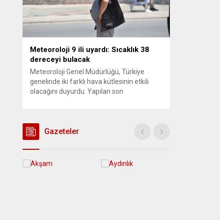
Meteoroloji 9 ili uyardı: Sıcaklık 38
dereceyi bulacak
Meteoroloji Genel Müdürlüğü, Türkiye
genelinde iki farklı hava kütlesinin etkili
olacağını duyurdu. Yapılan son
değerlendirmelere göre bugün öğleden
sonra aralarında Ankara’nın bir kesiminin
de bulunduğu 30 ilde yerel sağanak yağış
geçişleri beklenirken; Ege ve Güneydoğu
Gazeteler
Anadolu bölgelerindeki 9 ilde ise hava
sıcaklıkları mevsim normallerinin üzerine
çıkarak yaz değerlerine ulaşacak. Ayrıca...