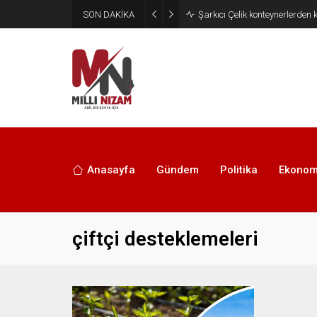
SON DAKİKA
İran 2 ülkeyi birden vurdu
Anasayfa
Gündem
Politika
Ekonom
çiftçi desteklemeleri