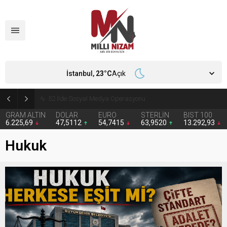
İstanbul,
23
°C
Açık
Kandil’den ‘çerçeve yasa’ açıklaması
GRAM ALTIN
DOLAR
EURO
STERLİN
BIST 100
6.225,69
47,5112
54,7415
63,9520
13.292,93
Hukuk