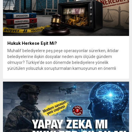
Hukuk Herkese Eşit Mi?
Muhalif belediyelere peş peşe operasyonlar sürerken, iktidar
belediyelerine ilişkin dosyalar neden aynı ölçüde gündem
olmuyor? Türkiye’de son dönemde belediyelere yönelik
yürütülen yolsuzluk soruşturmaları kamuoyunun en önemli
gündem başlıklarından biri haline geldi. Özellikle muhalefet
partilerine mensup belediyelere yönelik gerçekleştirilen
operasyonlar geniş medya ilgisi görürken, iktidar partisine bağlı
bazı belediyelerde geçmişte kamuoyuna...