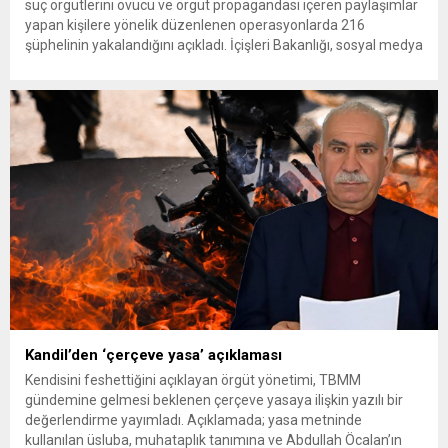
suç örgütlerini övücü ve örgüt propagandası içeren paylaşımlar
yapan kişilere yönelik düzenlenen operasyonlarda 216
şüphelinin yakalandığını açıkladı. İçişleri Bakanlığı, sosyal medya
platformları üzerinden tetikçi temini, suç örgütlerini övücü ve
suç içerikli paylaşımlar yaptığı belirlenen kişilere yönelik 52 ilde
düzenlenen operasyonlarda 216...
Kandil’den ‘çerçeve yasa’ açıklaması
Kendisini feshettiğini açıklayan örgüt yönetimi, TBMM
gündemine gelmesi beklenen çerçeve yasaya ilişkin yazılı bir
değerlendirme yayımladı. Açıklamada; yasa metninde
kullanılan üsluba, muhataplık tanımına ve Abdullah Öcalan’ın