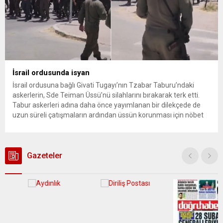
İsrail ordusunda isyan
İsrail ordusuna bağlı Givati Tugayı’nın Tzabar Taburu’ndaki
askerlerin, Sde Teiman Üssü’nü silahlarını bırakarak terk etti.
Tabur askerleri adına daha önce yayımlanan bir dilekçede de
uzun süreli çatışmaların ardından üssün korunması için nöbet
tutulmasına tepki gösterilmiş; yıpranma, motivasyon kaybı ve
operasyonel kapasitenin zayıflaması uyarısı yapılmıştı. İsrail
ordusundan iddialara ilişkin henüz resmî...
Gazeteler