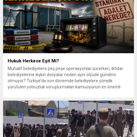
Hukuk Herkese Eşit Mi?
Muhalif belediyelere peş peşe operasyonlar sürerken, iktidar
belediyelerine ilişkin dosyalar neden aynı ölçüde gündem
olmuyor? Türkiye’de son dönemde belediyelere yönelik
yürütülen yolsuzluk soruşturmaları kamuoyunun en önemli
gündem başlıklarından biri haline geldi. Özellikle muhalefet
partilerine mensup belediyelere yönelik gerçekleştirilen
operasyonlar geniş medya ilgisi görürken, iktidar partisine bağlı
bazı belediyelerde geçmişte kamuoyuna...