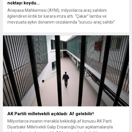
noktayı koydu…
Anayasa Mahkemesi (AYM), milyonlarca araç sahibini
ilgilendiren kritik bir karara imza attı. “Çakar” lamba ve
mevzuata aykırı donanım cezalarında “sürücü-araç sahibi”
ayrımına gidildi. Yüksek Mahkeme, ihlali bizzat yapmayan araç
sahibine ceza kesilmesini “Suçun şahsiliği” ilkesine aykırı
bularak iptal etti. Anayasa Mahkemesi, trafik denetimlerinde
uygulanan ceza sistemini kökten değiştirecek bir içtihat...
AK Partili milletvekili açıkladı: Af gelebilir!
Milyonlarca insanın merakla beklediği af konusu AK Parti
Diyarbakır Milletvekili Galip Ensarioğlu’nun açıklamalarıyla