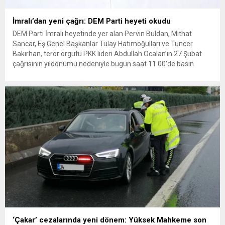
İmralı’dan yeni çağrı: DEM Parti heyeti okudu
DEM Parti İmralı heyetinde yer alan Pervin Buldan, Mithat
Sancar, Eş Genel Başkanlar Tülay Hatimoğulları ve Tuncer
Bakırhan, terör örgütü PKK lideri Abdullah Öcalan’ın 27 Şubat
çağrısının yıldönümü nedeniyle bugün saat 11.00’de basın
toplantısı düzenledi. DEM Parti heyeti, İmralı’nın yeni çağrısını
okudu. İmralı’nın mesajı şöyle: “27 Şubat 2025 çağrımız,
demokratik...
‘Çakar’ cezalarında yeni dönem: Yüksek Mahkeme son