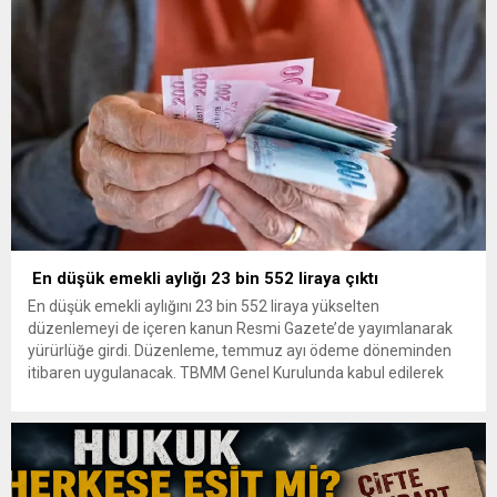
Esaslarda değişikliğe gidildi. Cumhurbaşkanı Kararı’yla
yürürlüğe konulan düzenleme,...
En düşük emekli aylığı 23 bin 552 liraya çıktı
En düşük emekli aylığını 23 bin 552 liraya yükselten
düzenlemeyi de içeren kanun Resmi Gazete’de yayımlanarak
yürürlüğe girdi. Düzenleme, temmuz ayı ödeme döneminden
itibaren uygulanacak. TBMM Genel Kurulunda kabul edilerek
yasalaşan, en düşük emekli aylığının artırılmasının yanı sıra
vergi, enerji, turizm, ulaştırma, özel öğretim kurumları, PTT ve
siber güvenlik alanlarında...