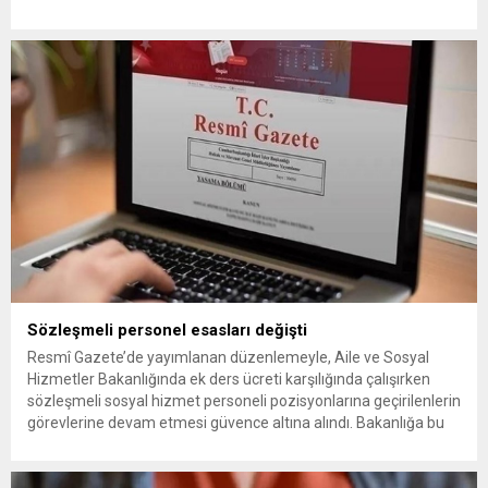
sürecin uygulanmasındaki konumuna dikkat çekildi: Abdullah
Öcalan devreye girmeden ve bizzat bu süreci yönetmeden
alınan kararların ve çıkan yasanın gereklerini yerine getirmek
mümkün değildir....
Sözleşmeli personel esasları değişti
Resmî Gazete’de yayımlanan düzenlemeyle, Aile ve Sosyal
Hizmetler Bakanlığında ek ders ücreti karşılığında çalışırken
sözleşmeli sosyal hizmet personeli pozisyonlarına geçirilenlerin
görevlerine devam etmesi güvence altına alındı. Bakanlığa bu
yöntemle yeni atama yapma imkânı tanıyan hüküm ise
yürürlükten kaldırıldı. Sözleşmeli Personel Çalıştırılmasına İlişkin