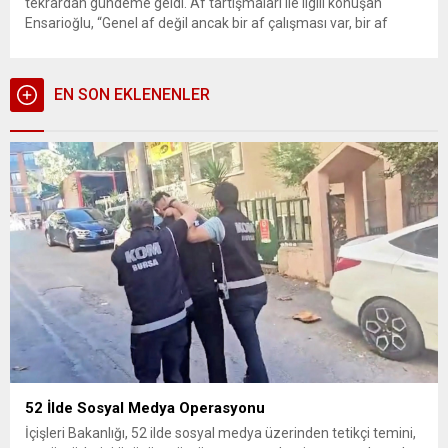
tekrardan gündeme geldi. Af tartışmaları ile ilgili konuşan
Ensarioğlu, “Genel af değil ancak bir af çalışması var, bir af
gelebilir” ifadelerini kullandı. Daha öncede sık sık gündeme
gelen ve milyonlarca insanın merakla beklediği af
tartışmalarıyla ilgili AK...
EN SON EKLENENLER
52 İlde Sosyal Medya Operasyonu
İçişleri Bakanlığı, 52 ilde sosyal medya üzerinden tetikçi temini,