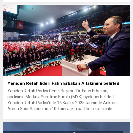
destek verdi. Ankara’da siyasetin gündemini değiştiren bir
görüşme TBMM’de gerçekleşti. MHP Genel Başkanı Devlet
Bahçeli, DEM Parti İmralı Heyeti üyeleri...
Yeniden Refah lideri Fatih Erbakan A takımını belirledi
Yeniden Refah Partisi Genel Başkanı Dr. Fatih Erbakan,
partisinin Merkez Yürütme Kurulu (MYK) üyelerini belirledi.
Yeniden Refah Partisi’nde 16 Kasım 2025 tarihinde Ankara
Arena Spor Salonu’nda 100 bini aşkın partilinin katılım ile
gerçekleştirilen 3. Olağan Büyük Kongresi sonrası Başkanlık
Divanı üyeleri belli oldu. İşte Genel Başkan Dr. Fatih Erbakan’ın
A...