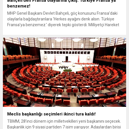
Bahçeli’den Fransa olaylarına çıkış: Türkiye Fransa’ya
benzemez!
MHP Genel Başkanı Devlet Bahçeli, göç konusunu Fransa’daki
olaylarla bağdaştıranlara ‘Herkes ayağını denk alsın. Türkiye
Fransa’ya benzemez.’ diyerek tepki gösterdi. Milliyetçi Hareket
Partisi Genel Başkanı Devlet Bahçeli Fransa’da yaşanılan
olayları göç konusuna getirip algı oluşturanları uyardı.
Türkiye’nin Fransa gibi olmadığını savunan Bahçeli, “Ayağınızı
denk alın” dedi. MHP lideri Bahçeli, İsveç’te...
Meclis başkanlığı seçimleri ikinci tura kaldı!
TBMM, 28’inci dönem için milletvekilleri yeni başkanını seçecek.
Başkanlık için 9 siyasi partiden 7 isim yarışıyor. Adaylardan birisi