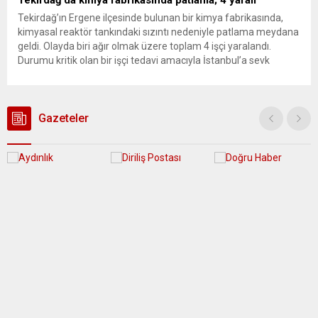
Tekirdağ’da kimya fabrikasında patlama; 4 yaralı
Tekirdağ’ın Ergene ilçesinde bulunan bir kimya fabrikasında,
kimyasal reaktör tankındaki sızıntı nedeniyle patlama meydana
geldi. Olayda biri ağır olmak üzere toplam 4 işçi yaralandı.
Durumu kritik olan bir işçi tedavi amacıyla İstanbul’a sevk
edilirken, bölgede AFAD ve KBRN ekipleri tarafından geniş çaplı
güvenlik ve sızıntı incelemesi başlatıldı. Tekirdağ’ın Ergene
ilçesine...
Gazeteler