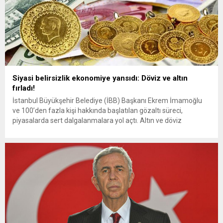
Siyasi belirsizlik ekonomiye yansıdı: Döviz ve altın
fırladı!
İstanbul Büyükşehir Belediye (İBB) Başkanı Ekrem İmamoğlu
ve 100’den fazla kişi hakkında başlatılan gözaltı süreci,
piyasalarda sert dalgalanmalara yol açtı. Altın ve döviz
fiyatlarında tarihi seviyeler görülürken, siyasi belirsizlik
yatırımcıları endişelendirdi. Türkiye, güne Ekrem İmamoğlu ve
beraberindeki 100’den fazla kişi hakkında verilen gözaltı
kararlarının gölgesinde başladı. Bu gelişme, piyasalar üzerinde...