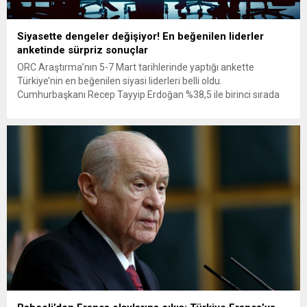
Siyasette dengeler değişiyor! En beğenilen liderler
anketinde sürpriz sonuçlar
ORC Araştırma’nın 5-7 Mart tarihlerinde yaptığı ankette
Türkiye’nin en beğenilen siyasi liderleri belli oldu.
Cumhurbaşkanı Recep Tayyip Erdoğan %38,5 ile birinci sırada
yer alırken, CHP Genel Başkanı Özgür Özel %35,7 ile zirve
yarışını yakından takip etti. MHP lideri Devlet Bahçeli ise %24,5
oy oranıyla üçüncü sıraya yerleşti. Fatih Erbakan’ın yüksek...