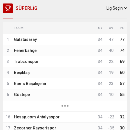
SÜPERLIG
Lig Seçin
TAKIM
OY
AV
PU
1
Galatasaray
34
47
77
2
Fenerbahçe
34
40
74
3
Trabzonspor
34
22
69
4
Beşiktaş
34
19
60
5
Rams Başakşehir
34
23
57
6
Göztepe
34
10
55
16
Hesap.com Antalyaspor
34
-22
32
17
Zecorner Kayserispor
34
-35
30