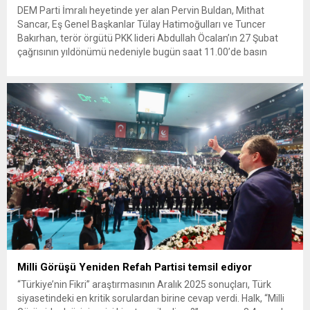
DEM Parti İmralı heyetinde yer alan Pervin Buldan, Mithat
Sancar, Eş Genel Başkanlar Tülay Hatimoğulları ve Tuncer
Bakırhan, terör örgütü PKK lideri Abdullah Öcalan’ın 27 Şubat
çağrısının yıldönümü nedeniyle bugün saat 11.00’de basın
toplantısı düzenledi. DEM Parti heyeti, İmralı’nın yeni çağrısını
okudu. İmralı’nın mesajı şöyle: “27 Şubat 2025 çağrımız,
demokratik...
Milli Görüşü Yeniden Refah Partisi temsil ediyor
“Türkiye’nin Fikri” araştırmasının Aralık 2025 sonuçları, Türk
siyasetindeki en kritik sorulardan birine cevap verdi. Halk, “Milli