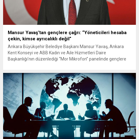
Mansur Yavaş’tan gençlere çağrı: “Yöneticileri hesaba
çekin, kimse ayrıcalıklı değil”
Ankara Büyükşehir Belediye Başkanı Mansur Yavaş, Ankara
Kent Konseyi ve ABB Kadın ve Aile Hizmetleri Daire
Başkanlığı’nın düzenlediği “Mor Mikrofon” panelinde gençlere
önemli mesajlar verdi. Yavaş, yöneticilerin halka hizmet eden
kamu görevlileri olduğunu vurgulayarak, “Kimse olağanüstü,
vazgeçilmez ya da üstün değildir” dedi. Panelde gençlere hitap
eden Yavaş, yöneticilerin aslında halkın...