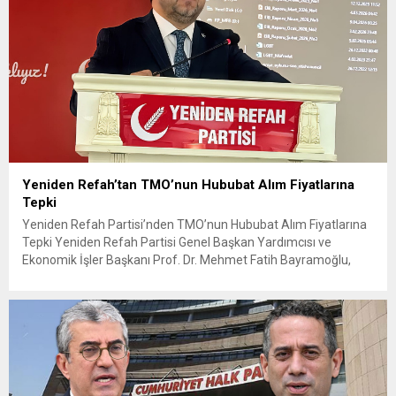
Yeniden Refah’tan TMO’nun Hububat Alım Fiyatlarına
Tepki
Yeniden Refah Partisi’nden TMO’nun Hububat Alım Fiyatlarına
Tepki Yeniden Refah Partisi Genel Başkan Yardımcısı ve
Ekonomik İşler Başkanı Prof. Dr. Mehmet Fatih Bayramoğlu,
Toprak Mahsulleri Ofisi’nin (TMO) açıkladığı hububat alım
fiyatlarına ilişkin yazılı bir açıklama yaptı. Bayramoğlu, açıklanan
fiyatların çiftçinin artan maliyetlerini karşılamaktan uzak
olduğunu savunarak fiyatların yeniden değerlendirilmesi
çağrısında...