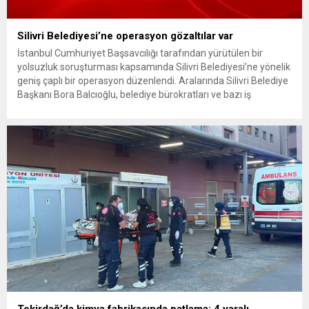
Silivri Belediyesi’ne operasyon gözaltılar var
İstanbul Cumhuriyet Başsavcılığı tarafından yürütülen bir
yolsuzluk soruşturması kapsamında Silivri Belediyesi’ne yönelik
geniş çaplı bir operasyon düzenlendi. Aralarında Silivri Belediye
Başkanı Bora Balcıoğlu, belediye bürokratları ve bazı iş
insanlarının da bulunduğu çok sayıda kişi hakkında gözaltı kararı
uygulandı. Emniyet güçlerinin belediye binasındaki teknik
inceleme ve arama çalışmaları devam ediyor. İstanbul’da...