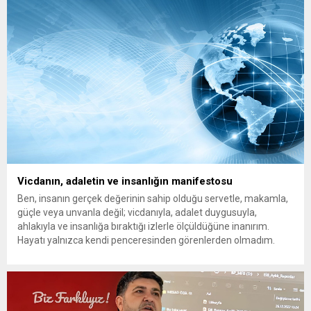
Vicdanın, adaletin ve insanlığın manifestosu
Ben, insanın gerçek değerinin sahip olduğu servetle, makamla,
güçle veya unvanla değil; vicdanıyla, adalet duygusuyla,
ahlakıyla ve insanlığa bıraktığı izlerle ölçüldüğüne inanırım.
Hayatı yalnızca kendi penceresinden görenlerden olmadım.
Çünkü biliyorum ki dünyanın herhangi bir köşesinde yaşanan
acı, insanlığın ortak vicdanında açılmış bir yaradır. Bir çocuğun
gözyaşı da, bir annenin umudu...