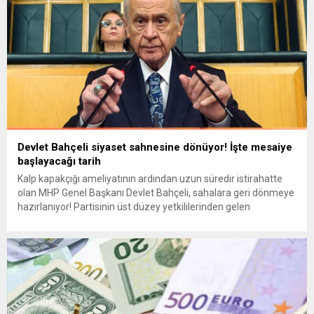
Devlet Bahçeli siyaset sahnesine dönüyor! İşte mesaiye
başlayacağı tarih
Kalp kapakçığı ameliyatının ardından uzun süredir istirahatte
olan MHP Genel Başkanı Devlet Bahçeli, sahalara geri dönmeye
hazırlanıyor! Partisinin üst düzey yetkililerinden gelen
açıklamaya göre, Bahçeli’nin mesaiye başlama tarihi netleşti.
MHP Genel Başkan Yardımcısı İsmail Özdemir, tv100 Ana Haber
Sunucusu Kübra Par’a yaptığı açıklamada, “Genel Başkanımız
Sayın Devlet Bahçeli, inşallah bayram...