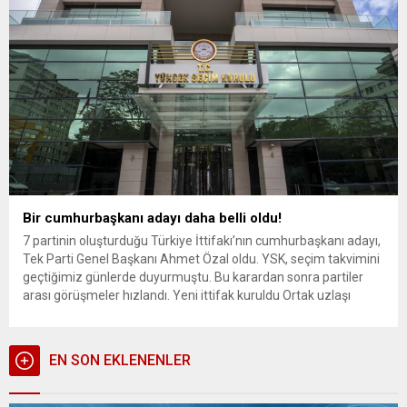
Bir cumhurbaşkanı adayı daha belli oldu!
7 partinin oluşturduğu Türkiye İttifakı’nın cumhurbaşkanı adayı,
Tek Parti Genel Başkanı Ahmet Özal oldu. YSK, seçim takvimini
geçtiğimiz günlerde duyurmuştu. Bu karardan sonra partiler
arası görüşmeler hızlandı. Yeni ittifak kuruldu Ortak uzlaşı
sağlayan partiler, Anadolu Birliği Partisi, Büyük Türkiye Partisi,
Ülkem Partisi, Osmanlı Partisi, Milli Parti, Aydınlığın Geleceği
Partisi, Yeni...
EN SON EKLENENLER