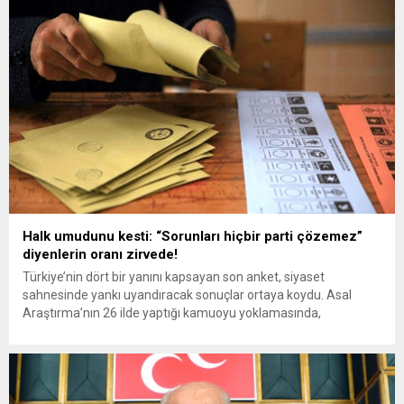
Halk umudunu kesti: “Sorunları hiçbir parti çözemez”
diyenlerin oranı zirvede!
Türkiye’nin dört bir yanını kapsayan son anket, siyaset
sahnesinde yankı uyandıracak sonuçlar ortaya koydu. Asal
Araştırma’nın 26 ilde yaptığı kamuoyu yoklamasında,
vatandaşlara “Türkiye’nin sorunlarını hangi siyasi parti
çözebilir?” sorusu yöneltildi. Sonuçlar, siyasi partilere güven
konusunda ciddi bir kırılma yaşandığını gözler önüne serdi. 10-
14 Mayıs tarihleri arasında gerçekleştirilen ve 18 yaş...