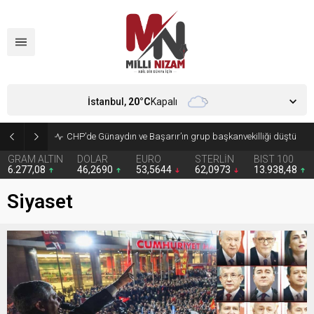
İstanbul,
20
°C
Kapalı
CHP’de Günaydın ve Başarır’ın grup başkanvekilliği düştü
GRAM ALTIN
DOLAR
EURO
STERLİN
BIST 100
6.277,08
46,2690
53,5644
62,0973
13.938,48
Siyaset