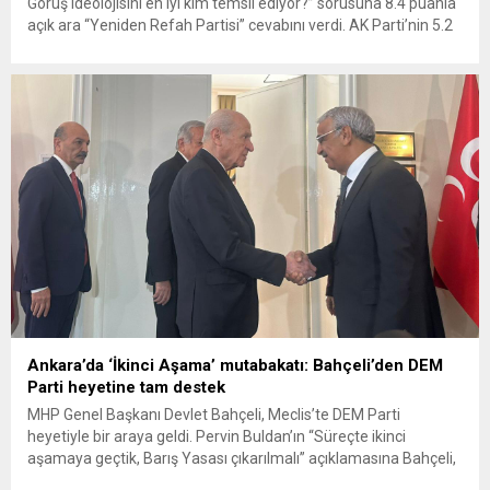
Görüş ideolojisini en iyi kim temsil ediyor?” sorusuna 8.4 puanla
açık ara “Yeniden Refah Partisi” cevabını verdi. AK Parti’nin 5.2
puanda kalarak tabanından ne kadar uzaklaştığı ise rakamlara
yansıdı. Türk siyasetinin omurgasını oluşturan Milli...
Ankara’da ‘İkinci Aşama’ mutabakatı: Bahçeli’den DEM
Parti heyetine tam destek
MHP Genel Başkanı Devlet Bahçeli, Meclis’te DEM Parti
heyetiyle bir araya geldi. Pervin Buldan’ın “Süreçte ikinci
aşamaya geçtik, Barış Yasası çıkarılmalı” açıklamasına Bahçeli,
“Pervin Hanım’ın her cümlesine imzamı atıyorum” diyerek