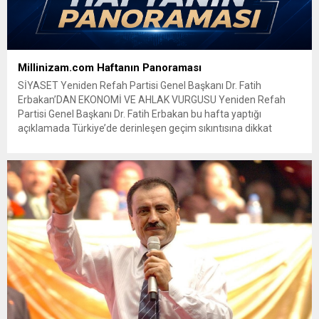
Millinizam.com Haftanın Panoraması
SİYASET Yeniden Refah Partisi Genel Başkanı Dr. Fatih
Erbakan’DAN EKONOMİ VE AHLAK VURGUSU Yeniden Refah
Partisi Genel Başkanı Dr. Fatih Erbakan bu hafta yaptığı
açıklamada Türkiye’de derinleşen geçim sıkıntısına dikkat
çekerek, yüksek enflasyon ve artan borçlanma düzeninin aile
yapısını tehdit ettiğini söyledi. Erbakan, üretim ekonomisine
dönüş çağrısı yaparken “faize dayalı...