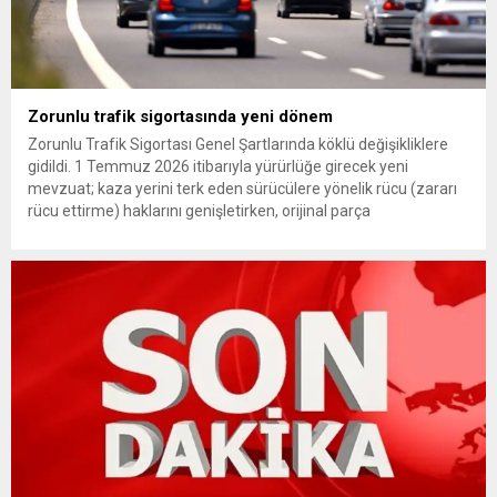
Zorunlu trafik sigortasında yeni dönem
Zorunlu Trafik Sigortası Genel Şartlarında köklü değişikliklere
gidildi. 1 Temmuz 2026 itibarıyla yürürlüğe girecek yeni
mevzuat; kaza yerini terk eden sürücülere yönelik rücu (zararı
rücu ettirme) haklarını genişletirken, orijinal parça
kullanımındaki yaş sınırını kaldırıyor ve değer kaybı
ödemelerinde hak sahibinin başvuru şartını otomatik hale
getiriyor. Hazine Müsteşarlığına bağlı ilgili kurumlarca...