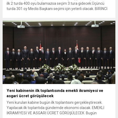
ilk 2 turda 400 oyu bulamazsa seçim 3.tura gidecek.Üçüncü
turda 301 oy Meclis Başkanı seçimi için yeterli olacak. BİRİNCİ
TURDA KURTULMUŞ ÖNDE Birinci turda toplam 586 oy kullanıldı.
400 milletvekili oyu bulamayan...
Yeni kabinenin ilk toplantısında emekli ikramiyesi ve
asgari ücret görüşülecek
Yeni kurulan kabine bugün ilk toplantısını gerçekleştirecek.
Yapılacak ilk toplantıda gündemde ekonomi olacak. EMEKLİ
İKRAMİYESİ VE ASGARİ ÜCRET GÖRÜŞÜLECEK Bugün