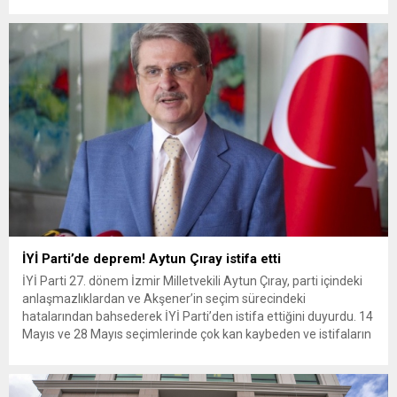
yapılacak olan kabine toplantısının ana gündemini ekonomi
oluşturacak. En düşük emekli ikramiyesinin 22 bin lira
seviyesine yükseltilmesi, Temmuz ayında yapılması öngörülen
asgari ücret artışı gibi konuların yeni kabine toplantısında
konuşulacağı...
İYİ Parti’de deprem! Aytun Çıray istifa etti
İYİ Parti 27. dönem İzmir Milletvekili Aytun Çıray, parti içindeki
anlaşmazlıklardan ve Akşener’in seçim sürecindeki
hatalarından bahsederek İYİ Parti’den istifa ettiğini duyurdu. 14
Mayıs ve 28 Mayıs seçimlerinde çok kan kaybeden ve istifaların
peş peşe geldiği Millet İttfakı’nda kriz devam ediyor. Daha önce
de sık sık İYİ Parti’yi seçim sonuçlarından...