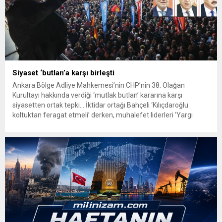
Siyaset ‘butlan’a karşı birleşti
Ankara Bölge Adliye Mahkemesi’nin CHP’nin 38. Olağan
Kurultayı hakkında verdiği ‘mutlak butlan’ kararına karşı
siyasetten ortak tepki… İktidar ortağı Bahçeli ‘Kılıçdaroğlu
koltuktan feragat etmeli’ derken, muhalefet liderleri ‘Yargı
eliyle seçmen iradesine müdahale kabul edilemez’ mesajı verdi.
Ankara Bölge Adliye Mahkemesi 36. Hukuk Dairesi’nin Özel’in
Genel Başkan seçildiği CHP 38. Olağan...