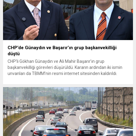
CHP’de Günaydın ve Başarır’ın grup başkanvekilliği
düştü
CHP’li Gökhan Günaydın ve Ali Mahir Başarır’ın grup
başkanvekilliği görevleri düşürüldü. Kararın ardından iki ismin
unvanları da TBMM’nin resmi internet sitesinden kaldırıldı.
Günaydın, ilk açıklamasında “Olmayan MYK’nın verdiği
hukuksuz bir karardır” dedi. CHP’den tedbirli olarak kesin
çıkarma cezası uygulanmak üzere Yüksek Disiplin Kurulu’na
(YDK) sevk edilen ve partideki tüm görevlerinden...