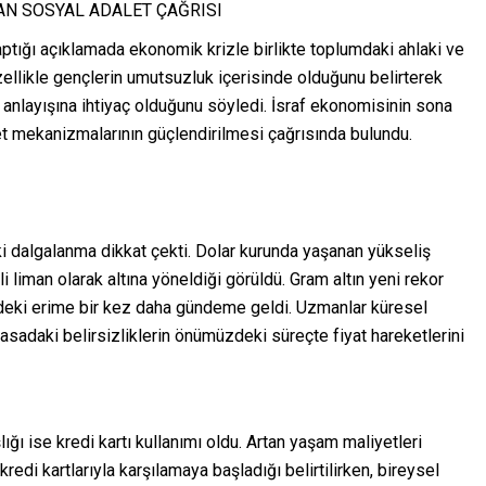
n’DAN SOSYAL ADALET ÇAĞRISI
tığı açıklamada ekonomik krizle birlikte toplumdaki ahlaki ve
özellikle gençlerin umutsuzluk içerisinde olduğunu belirterek
m anlayışına ihtiyaç olduğunu söyledi. İsraf ekonomisinin sona
et mekanizmalarının güçlendirilmesi çağrısında bulundu.
aki dalgalanma dikkat çekti. Dolar kurunda yaşanan yükseliş
li liman olarak altına yöneldiği görüldü. Gram altın yeni rekor
ndeki erime bir kez daha gündeme geldi. Uzmanlar küresel
yasadaki belirsizliklerin önümüzdeki süreçte fiyat hareketlerini
ğı ise kredi kartı kullanımı oldu. Artan yaşam maliyetleri
kredi kartlarıyla karşılamaya başladığı belirtilirken, bireysel