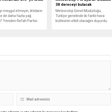
38 dereceyi bulacak
’yi meşgul etmeyin, iktidarın
Meteoroloji Genel Müdürlüğü,
e de daha fazla yağ
Türkiye genelinde iki farklı hava
” Yeniden Refah Partisi
kütlesinin etkili olacağını duyurdu.
şkan Yardımcısı ve Parti
Yapılan son değerlendirmelere göre
Suat Kılıç, CHP’de yaşanan
bugün öğleden sonra aralarında
utlan’ krizine ilişkin yaptığı
Ankara’nın bir kesiminin de
da, “Türkiye ana
bulunduğu 30 ilde yerel sağanak
etsiz, ana muhalefet
yağış geçişleri beklenirken; Ege ve
z kalmamalıdır. Bir an
Güneydoğu Anadolu bölgelerindeki
şın, kurultay kararı alın,
9 ilde ise hava sıcaklıkları mevsim
kaynağı değil, çözümün
normallerinin üzerine çıkarak yaz
un. Türkiye’yi...
değerlerine ulaşacak. Ayrıca...