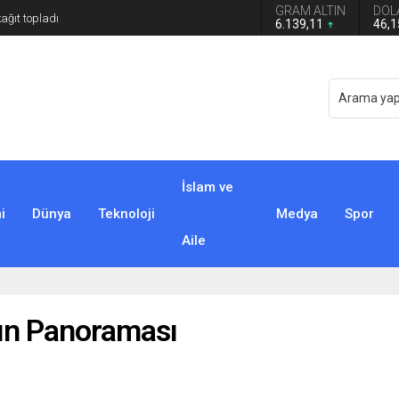
GRAM ALTIN
DOL
6.139,11
46,
İslam ve
i
Dünya
Teknoloji
Medya
Spor
Aile
ın Panoraması