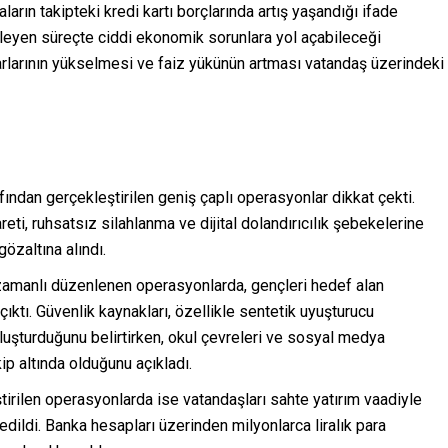
ların takipteki kredi kartı borçlarında artış yaşandığı ifade
rleyen süreçte ciddi ekonomik sorunlara yol açabileceği
arlarının yükselmesi ve faiz yükünün artması vatandaş üzerindeki
fından gerçekleştirilen geniş çaplı operasyonlar dikkat çekti.
reti, ruhsatsız silahlanma ve dijital dolandırıcılık şebekelerine
özaltına alındı.
ş zamanlı düzenlenen operasyonlarda, gençleri hedef alan
çıktı. Güvenlik kaynakları, özellikle sentetik uyuşturucu
luşturduğunu belirtirken, okul çevreleri ve sosyal medya
ip altında olduğunu açıkladı.
rilen operasyonlarda ise vatandaşları sahte yatırım vaadiyle
dildi. Banka hesapları üzerinden milyonlarca liralık para