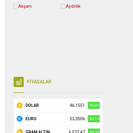
PİYASALAR
DOLAR
46,1551
%0,06
EURO
53,3506
%0,14
GRAM ALTIN
6.072,47
%0,56