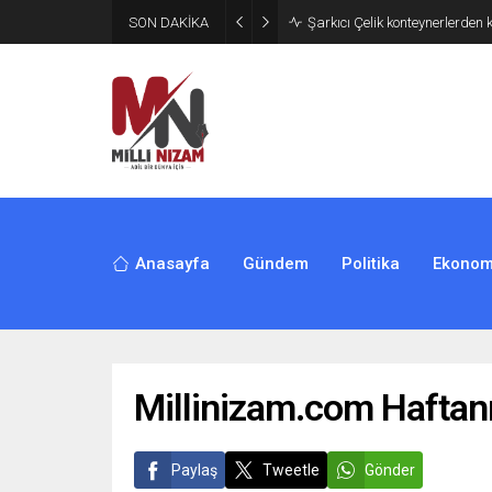
SON DAKİKA
İran 2 ülkeyi birden vurdu
Anasayfa
Gündem
Politika
Ekonom
Millinizam.com Haftan
Paylaş
Tweetle
Gönder