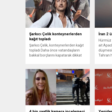
Şarkıcı Çelik konteynerlerden
İran 2 
kağıt topladı
Hürmüz 
Şarkıcı Çelik, konteynerlerden kağıt
ait Apach
topladı Daha önce vatandaşların
düşmesi
bakkal borçlarını kapatarak dikkat
Tahran h
çeken ünlü şarkıcı Çelik, bu sefer
tırmand
bambaşka bir harekete imza attı.
gerekçes
Çelik, Samsun’un İlkadım ilçesinde
savunma 
çöpten kağıt toplayarak geçimini
vurmasın
sağlayan Serpil Hanım’a destek
Bahreyn
oldu. Çelik, sokaklardaki
askeri üs
konteynerlerden kağıt topladı. Ünlü
karşılık 
şarkıcı Çelik, Samsun’un İlkadım
saldırısı
ilçesinde çöpten kağıt toplayarak...
duyurdu..
4 bin saatlik kamera incelemesi
Yeniden