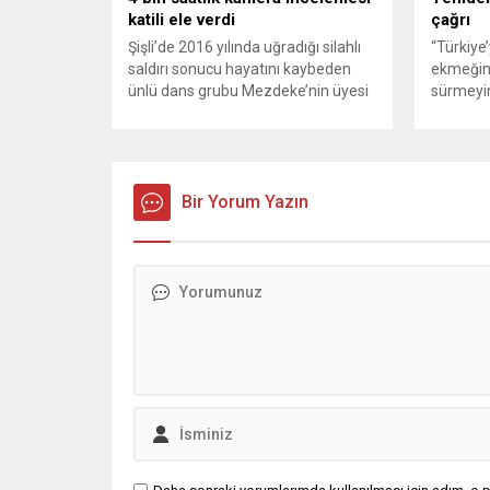
katili ele verdi
çağrı
Şişli’de 2016 yılında uğradığı silahlı
“Türkiye
saldırı sonucu hayatını kaybeden
ekmeğin
ünlü dans grubu Mezdeke’nin üyesi
sürmeyin
Aynur Kanbur cinayeti, 10 yıl sonra
Genel Ba
aydınlatıldı. 4 bin saatlik güvenlik
Sözcüsü 
kamerası görüntüsünü ve bin 700
‘mutlak b
Akbil kaydını inceleyen Cinayet Büro
açıklama
ekipleri, cinayeti işlediğini itiraf eden
Bir Yorum Yazın
muhalef
maktulün akrabası Bülent G. ile
gündemsi
azmettirici olduğu öne sürülen 2...
önce anla
sorunun 
adresi ol