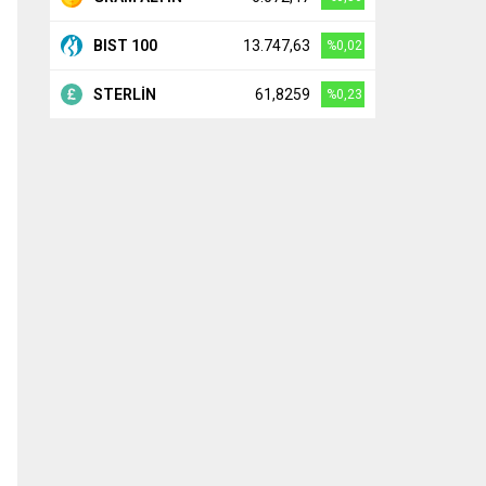
BIST 100
13.747,63
%0,02
STERLİN
61,8259
%0,23