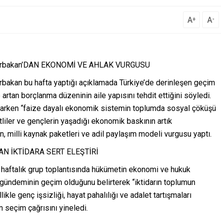
A
A
+
-
tih Erbakan’DAN EKONOMİ VE AHLAK VURGUSU
Erbakan bu hafta yaptığı açıklamada Türkiye’de derinleşen geçim
artan borçlanma düzeninin aile yapısını tehdit ettiğini söyledi.
parken “faize dayalı ekonomik sistemin toplumda sosyal çöküşü
retliler ve gençlerin yaşadığı ekonomik baskının artık
, milli kaynak paketleri ve adil paylaşım modeli vurgusu yaptı.
NDAN İKTİDARA SERT ELEŞTİRİ
 haftalık grup toplantısında hükümetin ekonomi ve hukuk
ın gündeminin geçim olduğunu belirterek “iktidarın toplumun
le genç işsizliği, hayat pahalılığı ve adalet tartışmaları
 seçim çağrısını yineledi.