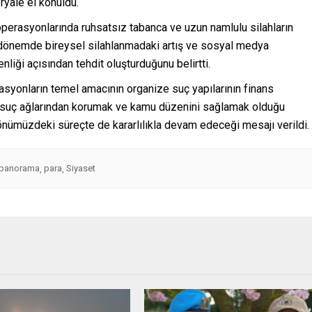
eryale el konuldu.
perasyonlarında ruhsatsız tabanca ve uzun namlulu silahların
on dönemde bireysel silahlanmadaki artış ve sosyal medya
nliği açısından tehdit oluşturduğunu belirtti.
rasyonların temel amacının organize suç yapılarının finans
e suç ağlarından korumak ve kamu düzenini sağlamak olduğu
 önümüzdeki süreçte de kararlılıkla devam edeceği mesajı verildi.
panorama
para
Siyaset
,
,