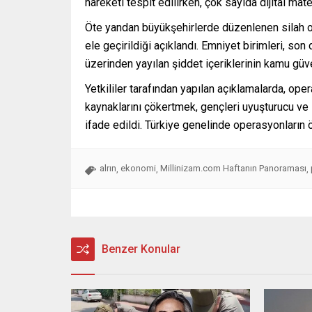
hareketi tespit edilirken, çok sayıda dijital mat
Öte yandan büyükşehirlerde düzenlenen silah o
ele geçirildiği açıklandı. Emniyet birimleri, s
üzerinden yayılan şiddet içeriklerinin kamu güve
Yetkililer tarafından yapılan açıklamalarda, ope
kaynaklarını çökertmek, gençleri uyuşturucu v
ifade edildi. Türkiye genelinde operasyonların
alrın
ekonomi
Millinizam.com Haftanın Panoraması
,
,
,
Benzer Konular