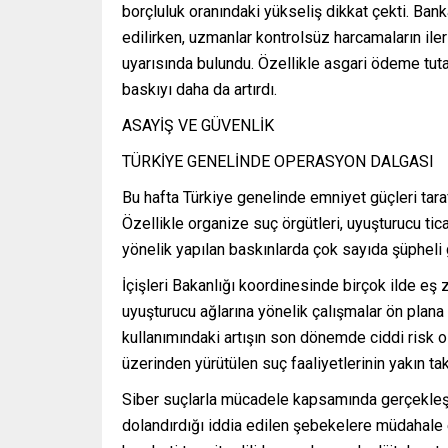
borçluluk oranındaki yükseliş dikkat çekti. Banka
edilirken, uzmanlar kontrolsüz harcamaların ile
uyarısında bulundu. Özellikle asgari ödeme tut
baskıyı daha da artırdı.
ASAYİŞ VE GÜVENLİK
TÜRKİYE GENELİNDE OPERASYON DALGASI
Bu hafta Türkiye genelinde emniyet güçleri tara
Özellikle organize suç örgütleri, uyuşturucu tica
yönelik yapılan baskınlarda çok sayıda şüpheli g
İçişleri Bakanlığı koordinesinde birçok ilde e
uyuşturucu ağlarına yönelik çalışmalar ön plana 
kullanımındaki artışın son dönemde ciddi risk o
üzerinden yürütülen suç faaliyetlerinin yakın tak
Siber suçlarla mücadele kapsamında gerçekleşti
dolandırdığı iddia edilen şebekelere müdahale e