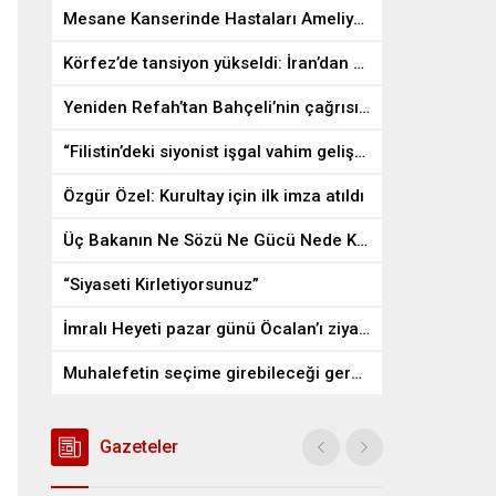
Mesane Kanserinde Hastaları Ameliyattan Kurtaran İlaç
Körfez’de tansiyon yükseldi: İran’dan ABD üslerine misilleme
Yeniden Refah’tan Bahçeli’nin çağrısına destek
“Filistin’deki siyonist işgal vahim gelişmelere gebe”
Özgür Özel: Kurultay için ilk imza atıldı
Üç Bakanın Ne Sözü Ne Gücü Nede Kudreti Yetmedi
“Siyaseti Kirletiyorsunuz”
İmralı Heyeti pazar günü Öcalan’ı ziyaret edecek
Muhalefetin seçime girebileceği gerçek bir alan kalmayabilir
Gazeteler