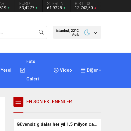
AR
EURO
STERLİN
BIST 100
1519
53,4277
61,9228
13.743,50
İstanbul,
22
°C
Açık
Foto
Yerel
Video
Diğer
Galeri
EN SON EKLENENLER
Güvensiz gıdalar her yıl 1,5 milyon can alıyor