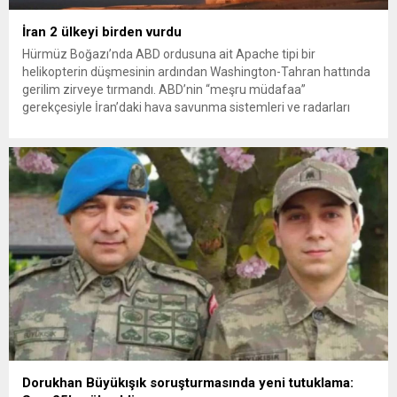
İran 2 ülkeyi birden vurdu
Hürmüz Boğazı’nda ABD ordusuna ait Apache tipi bir
helikopterin düşmesinin ardından Washington-Tahran hattında
gerilim zirveye tırmandı. ABD’nin “meşru müdafaa”
gerekçesiyle İran’daki hava savunma sistemleri ve radarları
vurmasına, İran Devrim Muhafızları Bahreyn ve Ürdün’deki
Amerikan askeri üslerini hedef alarak sert karşılık verdi. Tahran,
yeni bir ABD saldırısına anında yanıt verileceğini duyurdu....
Dorukhan Büyükışık soruşturmasında yeni tutuklama: