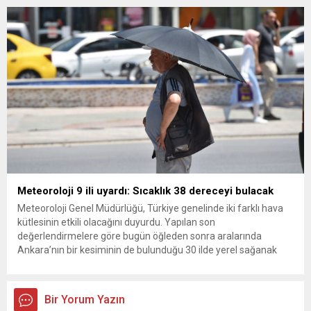
kurultay kararı alın, sorunun kaynağı değil, çözümün adresi
olun. Türkiye’yi...
Meteoroloji 9 ili uyardı: Sıcaklık 38 dereceyi bulacak
Meteoroloji Genel Müdürlüğü, Türkiye genelinde iki farklı hava
kütlesinin etkili olacağını duyurdu. Yapılan son
değerlendirmelere göre bugün öğleden sonra aralarında
Ankara’nın bir kesiminin de bulunduğu 30 ilde yerel sağanak
yağış geçişleri beklenirken; Ege ve Güneydoğu Anadolu
bölgelerindeki 9 ilde ise hava sıcaklıkları mevsim normallerinin
üzerine çıkarak yaz değerlerine ulaşacak. Ayrıca...
Bir Yorum Yazın