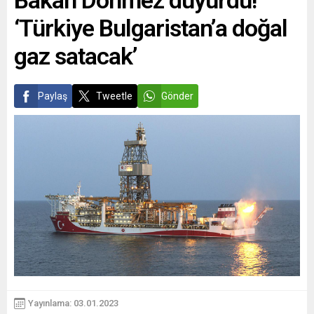
Bakan Dönmez duyurdu!
‘Türkiye Bulgaristan’a doğal
gaz satacak’
Paylaş
Tweetle
Gönder
Yayınlama: 03.01.2023