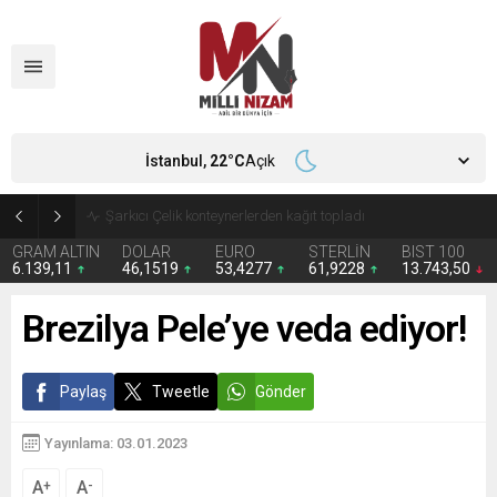
İstanbul,
22
°C
Açık
İran 2 ülkeyi birden vurdu
GRAM ALTIN
DOLAR
EURO
STERLİN
BIST 100
6.139,11
46,1519
53,4277
61,9228
13.743,50
Brezilya Pele’ye veda ediyor!
Paylaş
Tweetle
Gönder
Yayınlama: 03.01.2023
A
A
+
-