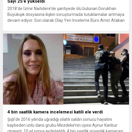
Sayı 25’e yükseldi
2018’de İzmir Narlıdere’de şantiyede ölü bulunan Dorukhan
Büyükışık dosyasına ilişkin soruşturmada tutuklamalar artmaya
devam ediyor. Son olarak Olay Yeri İnceleme Büro Amiri Atakan
Kaçar’ın da tutuklanmasıyla dosyadaki tutuklu sayısı 25’e
yükseldi. İzmir’in Narlıdere ilçesinde 2018 yılında şantiyede ölü
bulunan Dorukhan Büyükışık’a ilişkin yeniden açılan
soruşturmada tutuklamalar genişliyor. Son olarak dönemin...
4 bin saatlik kamera incelemesi katili ele verdi
Şişli’de 2016 yılında uğradığı silahlı saldırı sonucu hayatını
kaybeden ünlü dans grubu Mezdeke’nin üyesi Aynur Kanbur
cinayeti, 10 yıl sonra aydınlatıldı. 4 bin saatlik güvenlik kamerası