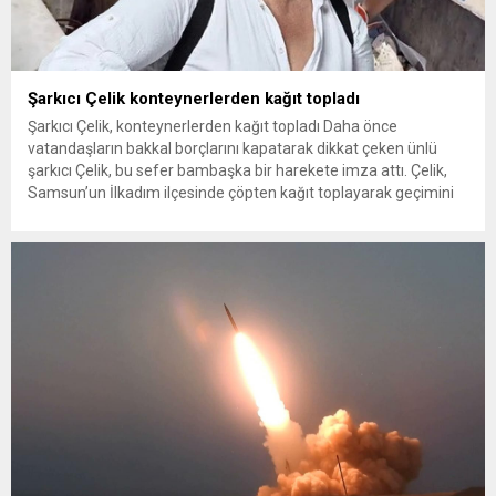
Şarkıcı Çelik konteynerlerden kağıt topladı
Şarkıcı Çelik, konteynerlerden kağıt topladı Daha önce
vatandaşların bakkal borçlarını kapatarak dikkat çeken ünlü
şarkıcı Çelik, bu sefer bambaşka bir harekete imza attı. Çelik,
Samsun’un İlkadım ilçesinde çöpten kağıt toplayarak geçimini
sağlayan Serpil Hanım’a destek oldu. Çelik, sokaklardaki
konteynerlerden kağıt topladı. Ünlü şarkıcı Çelik, Samsun’un
İlkadım ilçesinde çöpten kağıt toplayarak...