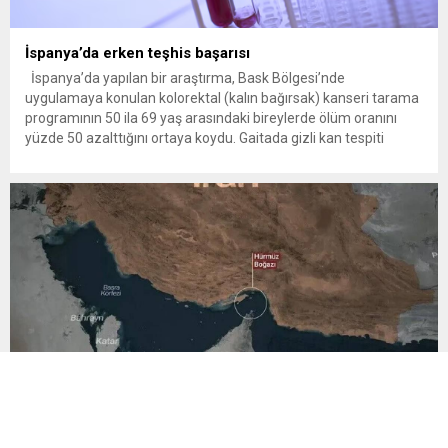
İspanya’da erken teşhis başarısı
İspanya’da yapılan bir araştırma, Bask Bölgesi’nde
uygulamaya konulan kolorektal (kalın bağırsak) kanseri tarama
programının 50 ila 69 yaş arasındaki bireylerde ölüm oranını
yüzde 50 azalttığını ortaya koydu. Gaitada gizli kan tespiti
yapan basit bir testle kolon kanseri taraması yapmak binlerce
hayatı kurtarabilir. İspanya’da bugüne kadar gerçekleştirilen en
kapsamlı araştırmalardan...