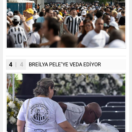
4
| 4
BREİLYA PELE'YE VEDA EDİYOR