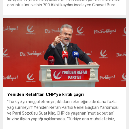
görüntüsünü ve bin 700 Akbil kaydını inceleyen Cinayet Büro
ekipleri, cinayeti işlediğini itiraf eden maktulün akrabası Bülent
G. ile azmettirici olduğu öne sürülen 2...
Yeniden Refah’tan CHP’ye kritik çağrı
“Türkiye’yi meşgul etmeyin, iktidarın ekmeğine de daha fazla
yağ sürmeyin” Yeniden Refah Partisi Genel Başkan Yardımcısı
ve Parti Sözcüsü Suat Kılıç, CHP’de yaşanan ‘mutlak butlan’
krizine ilişkin yaptığı açıklamada, “Türkiye ana muhalefetsiz,
ana muhalefet gündemsiz kalmamalıdır. Bir an önce anlaşın,