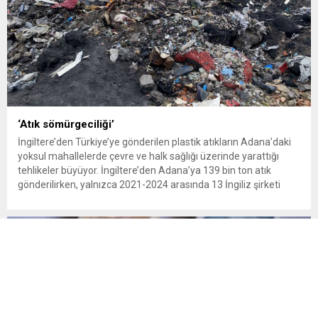
‘Atık sömürgeciliği’
İngiltere’den Türkiye’ye gönderilen plastik atıkların Adana’daki
yoksul mahallelerde çevre ve halk sağlığı üzerinde yarattığı
tehlikeler büyüyor. İngiltere’den Adana’ya 139 bin ton atık
gönderilirken, yalnızca 2021-2024 arasında 13 İngiliz şirketi
Kemal Deniz geri dönüşüm bölgesine 545 sevkiyatla 52 bin ton
plastik atık taşıdı. Sulama kanallarında mikroplastik tespit
edilirken çiftçiler hava, su...