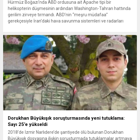
Hürmüz Boğazı’nda ABD ordusuna ait Apache tipi bir
helikopterin düşmesinin ardından Washington-Tahran hattında
gerilim zirveye tırmandı. ABD’nin “meşru müdafaa”
gerekçesiyle İran’daki hava savunma sistemleri ve radarları
vurmasına, İran Devrim Muhafızları Bahreyn ve Ürdün’deki
Amerikan askeri üslerini hedef alarak sert karşılık verdi. Tahran,
yeni bir ABD saldırısına anında yanıt verileceğini duyurdu....
Dorukhan Büyükışık soruşturmasında yeni tutuklama:
Sayı 25’e yükseldi
2018’de İzmir Narlıdere’de şantiyede ölü bulunan Dorukhan
Büyükışık dosyasına ilişkin soruşturmada tutuklamalar artmaya