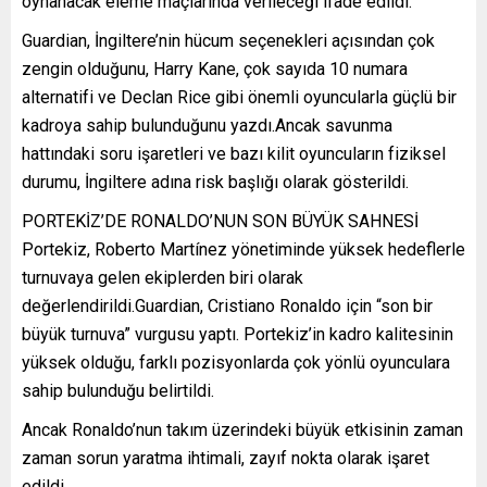
oynanacak eleme maçlarında verileceği ifade edildi.
Guardian, İngiltere’nin hücum seçenekleri açısından çok
zengin olduğunu, Harry Kane, çok sayıda 10 numara
alternatifi ve Declan Rice gibi önemli oyuncularla güçlü bir
kadroya sahip bulunduğunu yazdı.Ancak savunma
hattındaki soru işaretleri ve bazı kilit oyuncuların fiziksel
durumu, İngiltere adına risk başlığı olarak gösterildi.
PORTEKİZ’DE RONALDO’NUN SON BÜYÜK SAHNESİ
Portekiz, Roberto Martínez yönetiminde yüksek hedeflerle
turnuvaya gelen ekiplerden biri olarak
değerlendirildi.Guardian, Cristiano Ronaldo için “son bir
büyük turnuva” vurgusu yaptı. Portekiz’in kadro kalitesinin
yüksek olduğu, farklı pozisyonlarda çok yönlü oyunculara
sahip bulunduğu belirtildi.
Ancak Ronaldo’nun takım üzerindeki büyük etkisinin zaman
zaman sorun yaratma ihtimali, zayıf nokta olarak işaret
edildi.