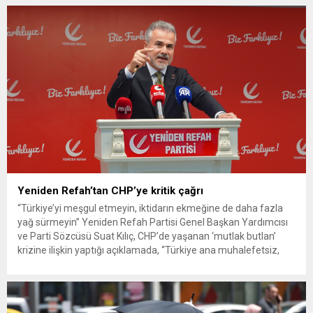
G. ile azmettirici olduğu öne sürülen 2...
Yeniden Refah’tan CHP’ye kritik çağrı
“Türkiye’yi meşgul etmeyin, iktidarın ekmeğine de daha fazla
yağ sürmeyin” Yeniden Refah Partisi Genel Başkan Yardımcısı
ve Parti Sözcüsü Suat Kılıç, CHP’de yaşanan ‘mutlak butlan’
krizine ilişkin yaptığı açıklamada, “Türkiye ana muhalefetsiz,
ana muhalefet gündemsiz kalmamalıdır. Bir an önce anlaşın,
kurultay kararı alın, sorunun kaynağı değil, çözümün adresi
olun. Türkiye’yi...