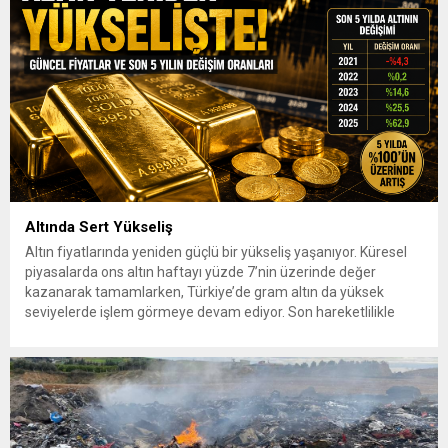
Altında Sert Yükseliş
Altın fiyatlarında yeniden güçlü bir yükseliş yaşanıyor. Küresel
piyasalarda ons altın haftayı yüzde 7’nin üzerinde değer
kazanarak tamamlarken, Türkiye’de gram altın da yüksek
seviyelerde işlem görmeye devam ediyor. Son hareketlilikle
birlikte yatırımcıların gözü yeniden güvenli liman olarak görülen
altına çevrildi. 7 Ağustos 2026’da spot altın yüzde 2,3
yükselerek 4 bin...