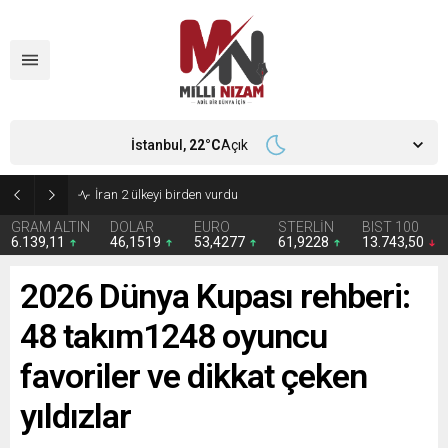
İstanbul,
22
°C
Açık
İran 2 ülkeyi birden vurdu
GRAM ALTIN
DOLAR
EURO
STERLİN
BIST 100
6.139,11
46,1519
53,4277
61,9228
13.743,50
2026 Dünya Kupası rehberi:
48 takım1248 oyuncu
favoriler ve dikkat çeken
yıldızlar