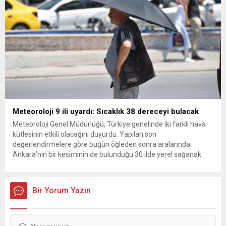
Meteoroloji 9 ili uyardı: Sıcaklık 38 dereceyi bulacak
Meteoroloji Genel Müdürlüğü, Türkiye genelinde iki farklı hava
kütlesinin etkili olacağını duyurdu. Yapılan son
değerlendirmelere göre bugün öğleden sonra aralarında
Ankara’nın bir kesiminin de bulunduğu 30 ilde yerel sağanak
yağış geçişleri beklenirken; Ege ve Güneydoğu Anadolu
bölgelerindeki 9 ilde ise hava sıcaklıkları mevsim normallerinin
üzerine çıkarak yaz değerlerine ulaşacak. Ayrıca...
Bir Yorum Yazın