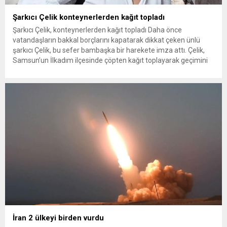
Şarkıcı Çelik konteynerlerden kağıt topladı
Şarkıcı Çelik, konteynerlerden kağıt topladı Daha önce
vatandaşların bakkal borçlarını kapatarak dikkat çeken ünlü
şarkıcı Çelik, bu sefer bambaşka bir harekete imza attı. Çelik,
Samsun’un İlkadım ilçesinde çöpten kağıt toplayarak geçimini
sağlayan Serpil Hanım’a destek oldu. Çelik, sokaklardaki
konteynerlerden kağıt topladı. Ünlü şarkıcı Çelik, Samsun’un
İlkadım ilçesinde çöpten kağıt toplayarak...
İran 2 ülkeyi birden vurdu