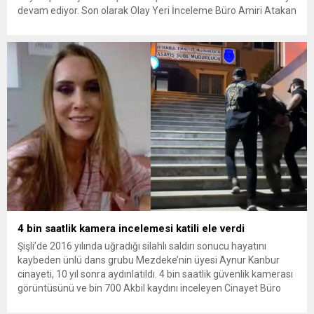
devam ediyor. Son olarak Olay Yeri İnceleme Büro Amiri Atakan
Kaçar’ın da tutuklanmasıyla dosyadaki tutuklu sayısı 25’e
yükseldi. İzmir’in Narlıdere ilçesinde 2018 yılında şantiyede ölü
bulunan Dorukhan Büyükışık’a ilişkin yeniden açılan
soruşturmada tutuklamalar genişliyor. Son olarak dönemin...
4 bin saatlik kamera incelemesi katili ele verdi
Şişli’de 2016 yılında uğradığı silahlı saldırı sonucu hayatını
kaybeden ünlü dans grubu Mezdeke’nin üyesi Aynur Kanbur
cinayeti, 10 yıl sonra aydınlatıldı. 4 bin saatlik güvenlik kamerası
görüntüsünü ve bin 700 Akbil kaydını inceleyen Cinayet Büro
ekipleri, cinayeti işlediğini itiraf eden maktulün akrabası Bülent