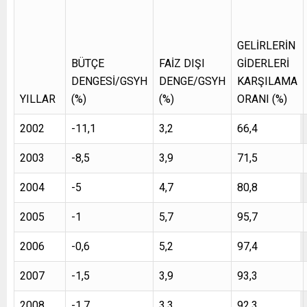
GELİRLERİN
BÜTÇE
FAİZ DIŞI
GİDERLERİ
DENGESİ/GSYH
DENGE/GSYH
KARŞILAMA
YILLAR
(%)
(%)
ORANI (%)
2002
-11,1
3,2
66,4
2003
-8,5
3,9
71,5
2004
-5
4,7
80,8
2005
-1
5,7
95,7
2006
-0,6
5,2
97,4
2007
-1,5
3,9
93,3
2008
-1,7
3,3
92,3