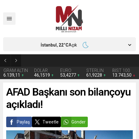
İstanbul,
22
°C
Açık
İran 2 ülkeyi birden vurdu
GRAM ALTIN
DOLAR
EURO
STERLİN
BIST 100
6.139,11
46,1519
53,4277
61,9228
13.743,50
AFAD Başkanı son bilançoyu
açıkladı!
Paylaş
Tweetle
Gönder