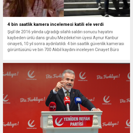
4 bin saatlik kamera incelemesi katili ele verdi
Şişli’de 2016 yılında uğradığı silahlı saldırı sonucu hayatını
kaybeden ünlü dans grubu Mezdeke’nin üyesi Aynur Kanbur
cinayeti, 10 yıl sonra aydınlatıldı. 4 bin saatlik güvenlik kamerası
görüntüsünü ve bin 700 Akbil kaydını inceleyen Cinayet Büro
ekipleri, cinayeti işlediğini itiraf eden maktulün akrabası Bülent
G. ile azmettirici olduğu öne sürülen 2...