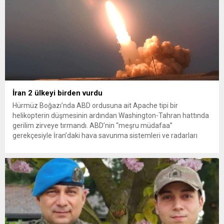
İran 2 ülkeyi birden vurdu
Hürmüz Boğazı’nda ABD ordusuna ait Apache tipi bir
helikopterin düşmesinin ardından Washington-Tahran hattında
gerilim zirveye tırmandı. ABD’nin “meşru müdafaa”
gerekçesiyle İran’daki hava savunma sistemleri ve radarları
vurmasına, İran Devrim Muhafızları Bahreyn ve Ürdün’deki
Amerikan askeri üslerini hedef alarak sert karşılık verdi. Tahran,
yeni bir ABD saldırısına anında yanıt verileceğini duyurdu....