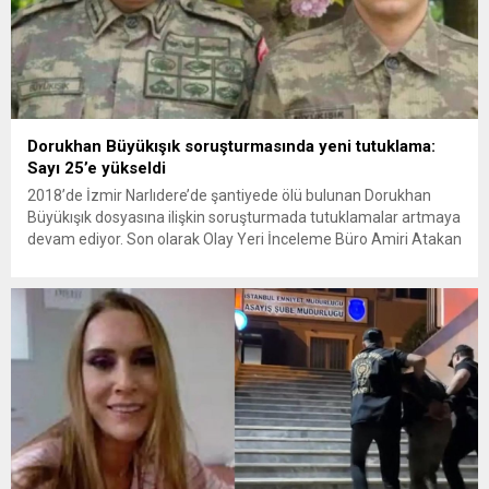
Dorukhan Büyükışık soruşturmasında yeni tutuklama:
Sayı 25’e yükseldi
2018’de İzmir Narlıdere’de şantiyede ölü bulunan Dorukhan
Büyükışık dosyasına ilişkin soruşturmada tutuklamalar artmaya
devam ediyor. Son olarak Olay Yeri İnceleme Büro Amiri Atakan
Kaçar’ın da tutuklanmasıyla dosyadaki tutuklu sayısı 25’e
yükseldi. İzmir’in Narlıdere ilçesinde 2018 yılında şantiyede ölü
bulunan Dorukhan Büyükışık’a ilişkin yeniden açılan
soruşturmada tutuklamalar genişliyor. Son olarak dönemin...