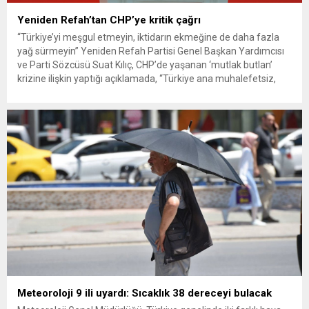
Yeniden Refah’tan CHP’ye kritik çağrı
“Türkiye’yi meşgul etmeyin, iktidarın ekmeğine de daha fazla
yağ sürmeyin” Yeniden Refah Partisi Genel Başkan Yardımcısı
ve Parti Sözcüsü Suat Kılıç, CHP’de yaşanan ‘mutlak butlan’
krizine ilişkin yaptığı açıklamada, “Türkiye ana muhalefetsiz,
ana muhalefet gündemsiz kalmamalıdır. Bir an önce anlaşın,
kurultay kararı alın, sorunun kaynağı değil, çözümün adresi
olun. Türkiye’yi...
Meteoroloji 9 ili uyardı: Sıcaklık 38 dereceyi bulacak