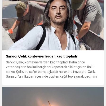
Şarkıcı Çelik konteynerlerden kağıt topladı
Şarkıcı Çelik, konteynerlerden kağıt topladı Daha önce
vatandaşların bakkal borçlarını kapatarak dikkat çeken ünlü
şarkıcı Çelik, bu sefer bambaşka bir harekete imza attı. Çelik,
Samsun’un İlkadım ilçesinde çöpten kağıt toplayarak geçimini
sağlayan Serpil Hanım’a destek oldu. Çelik, sokaklardaki
konteynerlerden kağıt topladı. Ünlü şarkıcı Çelik, Samsun’un
İlkadım ilçesinde çöpten kağıt toplayarak...