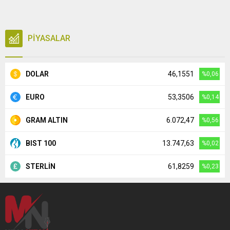
PİYASALAR
DOLAR
46,1551
%0,06
EURO
53,3506
%0,14
GRAM ALTIN
6.072,47
%0,56
BIST 100
13.747,63
%0,02
STERLİN
61,8259
%0,23