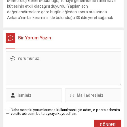
Meteoroloji Genel Müdürlüğü, Türkiye genelinde iki farklı hava
kütlesinin etkili olacağını duyurdu. Yapılan son
değerlendirmelere göre bugün öğleden sonra aralarında
Ankara’nın bir kesiminin de bulunduğu 30 ilde yerel sağanak
yağış geçişleri beklenirken; Ege ve Güneydoğu Anadolu
bölgelerindeki 9 ilde ise hava sıcaklıkları mevsim normallerinin
üzerine çıkarak yaz değerlerine ulaşacak. Ayrıca...
Bir Yorum Yazın
Daha sonraki yorumlarımda kullanılması için adım, e-posta adresim
ve site adresim bu tarayıcıya kaydedilsin.