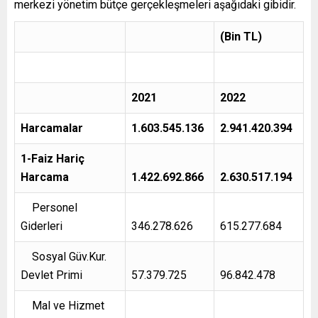
merkezi yönetim bütçe gerçekleşmeleri aşağıdaki gibidir.
(Bin TL)
2021
2022
Harcamalar
1.603.545.136
2.941.420.394
1-Faiz Hariç
Harcama
1.422.692.866
2.630.517.194
Personel
Giderleri
346.278.626
615.277.684
Sosyal Güv.Kur.
Devlet Primi
57.379.725
96.842.478
Mal ve Hizmet