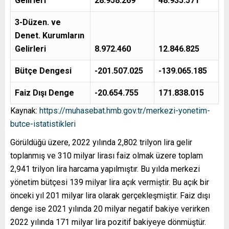
Gelirleri
28.958.269
48.935.571
3-Düzen. ve
Denet. Kurumların
Gelirleri
8.972.460
12.846.825
Bütçe Dengesi
-201.507.025
-139.065.185
Faiz Dışı Denge
-20.654.755
171.838.015
Kaynak:
https://muhasebat.hmb.gov.tr/merkezi-yonetim-
butce-istatistikleri
Görüldüğü üzere, 2022 yılında 2,802 trilyon lira gelir
toplanmış ve 310 milyar lirası faiz olmak üzere toplam
2,941 trilyon lira harcama yapılmıştır. Bu yılda merkezi
yönetim bütçesi 139 milyar lira açık vermiştir. Bu açık bir
önceki yıl 201 milyar lira olarak gerçekleşmiştir. Faiz dışı
denge ise 2021 yılında 20 milyar negatif bakiye verirken
2022 yılında 171 milyar lira pozitif bakiyeye dönmüştür.