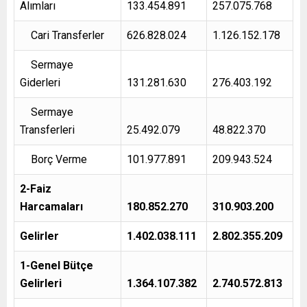
Alımları
133.454.891
257.075.768
Cari Transferler
626.828.024
1.126.152.178
Sermaye
Giderleri
131.281.630
276.403.192
Sermaye
Transferleri
25.492.079
48.822.370
Borç Verme
101.977.891
209.943.524
2-Faiz
Harcamaları
180.852.270
310.903.200
Gelirler
1.402.038.111
2.802.355.209
1-Genel Bütçe
Gelirleri
1.364.107.382
2.740.572.813