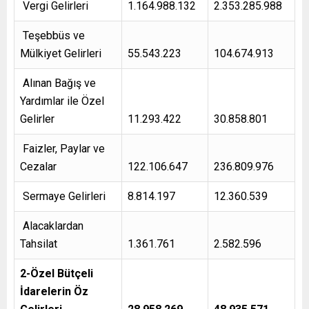
Vergi Gelirleri
1.164.988.132
2.353.285.988
Teşebbüs ve
Mülkiyet Gelirleri
55.543.223
104.674.913
Alınan Bağış ve
Yardımlar ile Özel
Gelirler
11.293.422
30.858.801
Faizler, Paylar ve
Cezalar
122.106.647
236.809.976
Sermaye Gelirleri
8.814.197
12.360.539
Alacaklardan
Tahsilat
1.361.761
2.582.596
2-Özel Bütçeli
İdarelerin Öz