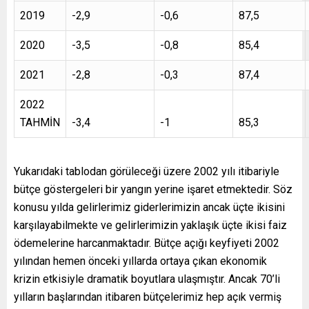
2019
-2,9
-0,6
87,5
2020
-3,5
-0,8
85,4
2021
-2,8
-0,3
87,4
2022
TAHMİN
-3,4
-1
85,3
Yukarıdaki tablodan görüleceği üzere 2002 yılı itibariyle
bütçe göstergeleri bir yangın yerine işaret etmektedir. Söz
konusu yılda gelirlerimiz giderlerimizin ancak üçte ikisini
karşılayabilmekte ve gelirlerimizin yaklaşık üçte ikisi faiz
ödemelerine harcanmaktadır. Bütçe açığı keyfiyeti 2002
yılından hemen önceki yıllarda ortaya çıkan ekonomik
krizin etkisiyle dramatik boyutlara ulaşmıştır. Ancak 70’li
yılların başlarından itibaren bütçelerimiz hep açık vermiş