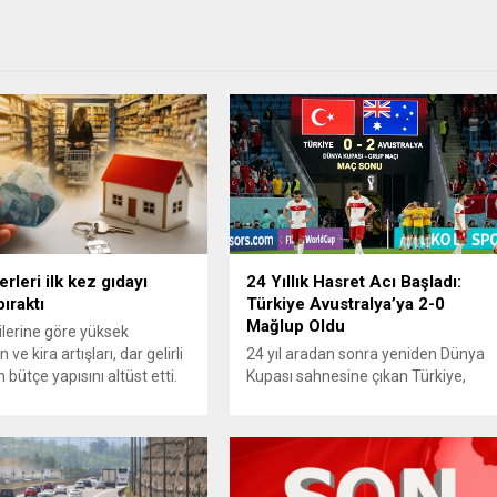
erleri ilk kez gıdayı
24 Yıllık Hasret Acı Başladı:
ıraktı
Türkiye Avustralya’ya 2-0
Mağlup Oldu
ilerine göre yüksek
 ve kira artışları, dar gelirli
24 yıl aradan sonra yeniden Dünya
 bütçe yapısını altüst etti.
Kupası sahnesine çıkan Türkiye,
üzde 20’lik gelir grubunda
turnuvadaki ilk maçında Avustralya
kira giderlerinin payı 2025
karşısında istediği başlangıcı
a %39’a ulaşarak gıda
yapamadı. Ay-yıldızlı ekip, grup
arını geride bıraktı ve son
mücadelesinin açılış
zirvesine çıktı. Türkiye’de
karşılaşmasında rakibine 2-0