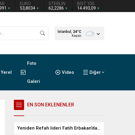
AR
EURO
STERLİN
BIST 100
2991
53,8034
62,2286
14.493,09
İstanbul,
24
°C
Kapalı
Foto
Yerel
Video
Diğer
Galeri
EN SON EKLENENLER
Yeniden Refah lideri Fatih Erbakan’dan Mustafa Destici’ye ziyaret