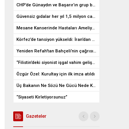
CHP’de Günaydın ve Başarır’ın grup başkanvekilliği düştü
Güvensiz gıdalar her yıl 1,5 milyon can alıyor
Mesane Kanserinde Hastaları Ameliyattan Kurtaran İlaç
Körfez’de tansiyon yükseldi: İran’dan ABD üslerine misilleme
Yeniden Refah’tan Bahçeli’nin çağrısına destek
“Filistin’deki siyonist işgal vahim gelişmelere gebe”
Özgür Özel: Kurultay için ilk imza atıldı
Üç Bakanın Ne Sözü Ne Gücü Nede Kudreti Yetmedi
“Siyaseti Kirletiyorsunuz”
Gazeteler