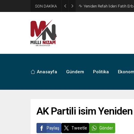
SON DAKİKA
Kira giderleri ilk kez gıdayı ge
Anasayfa
Gündem
Politika
Ekonom
AK Partili isim Yeniden
Paylaş
Tweetle
Gönder