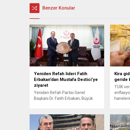
Benzer Konular
Yeniden Refah lideri Fatih
Kira gid
Erbakan’dan Mustafa Destici’ye
geride b
ziyaret
TÜİK ver
Yeniden Refah Partisi Genel
enflasyon
Başkanı Dr. Fatih Erbakan, Büyük
hanelerin
Birlik Partisi Genel Başkanı Mustafa
En alt y
Destici’yi taziye ve hayırlı olsun
konut ve 
ziyaretinde bulundu. BBP lideri
itibarıyl
Mustafa Destici’nin geçtiğimiz
harcamal
günlerde vefat eden ağabeyi
23 yılın 