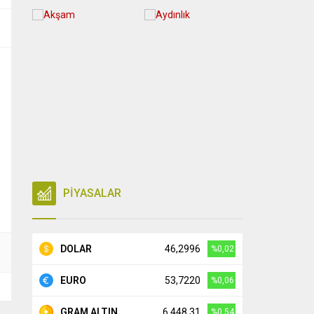
PİYASALAR
DOLAR
46,2996
%0,02
EURO
53,7220
%0,06
GRAM ALTIN
6.448,31
%0,54