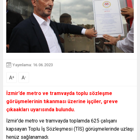
Yayınlama: 16.06.2023
A
A
+
-
İzmir’de metro ve tramvayda toplu sözleşme
görüşmelerinin tıkanması üzerine işçiler, greve
çıkaakları uyarısında bulundu.
İzmir’de metro ve tramvayda toplamda 625 çalışanı
kapsayan Toplu İş Sözleşmesi (TİS) görüşmelerinde uzlaşı
henüz sağlanamadı.