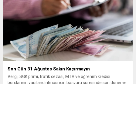
Son Gün 31 Ağustos Sakın Kaçırmayın
Vergi, SGK primi, trafik cezası, MTV ve öğrenim kredisi
borçlarının yapılandırılması için başvuru süresinde son döneme
girildi. Vatandaşlar 31 Ağustos’a kadar başvuru yaparak
borçlarını 72 aya varan taksitlerle ödeme imkânından
yararlanabilecek. Kamu alacaklarının yeniden
yapılandırılmasına olanak tanıyan düzenleme kapsamında
başvurular 31 Ağustos tarihinde sona eriyor. Hak sahiplerine 72
aya varan...