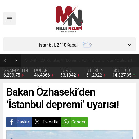
İstanbul,
21
°C
Kapalı
Son dakika! Seferihisar Belediyesi’ne operasyon
GRAM ALTIN
DOLAR
EURO
STERLİN
BIST 100
6.209,75
46,4366
53,1842
61,2922
14.827,35
Bakan Özhaseki’den
‘İstanbul depremi’ uyarısı!
Paylaş
Tweetle
Gönder