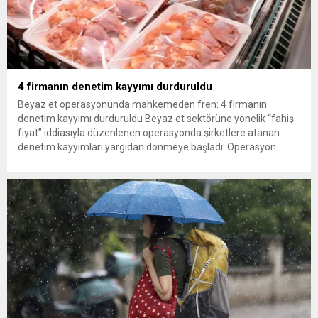
4 firmanın denetim kayyımı durduruldu
Beyaz et operasyonunda mahkemeden fren: 4 firmanın
denetim kayyımı durduruldu Beyaz et sektörüne yönelik “fahiş
fiyat” iddiasıyla düzenlenen operasyonda şirketlere atanan
denetim kayyımları yargıdan dönmeye başladı. Operasyon
kapsamındaki 13 firmadan Gedik Piliç, Erpiliç, Lezita ve
Keskinoğlu’nun başvuruları üzerine mahkeme, denetim kayyımı
atamasının durdurulmasına karar verdi. Türkiye’nin önde gelen
beyaz et...