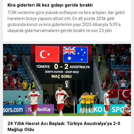
Kira giderleri ilk kez gıdayı geride bıraktı
TÜİK verilerine göre yüksek enflasyon ve kira artışları, dar gelirli
hanelerin bütçe yapısını altüst etti. En alt yüzde 20’lik gelir
grubunda konut ve kira giderlerinin payı 2025 itibarıyla %39’a
ulaşarak gıda harcamalarını geride bıraktı ve son 23 yılın
zirvesine çıktı. Türkiye’de yaşanan yüksek enflasyon ve hız
kazanan kira artışları, düşük...
24 Yıllık Hasret Acı Başladı: Türkiye Avustralya’ya 2-0
Mağlup Oldu