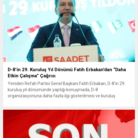
D-8’in 29. Kuruluş Yıl Dönümü Fatih Erbakan’dan “Daha
Etkin Çalışma” Çağrısı
Yeniden Refah Partisi Genel Başkanı Fatih Erbakan, D-8’in 29.
kuruluş yıl dönümünde yaptığı konuşmada, D-8
organizasyonuna daha fazla ilgi gösterilmesi ve kuruluş
amaçlarına uygun çalıştırılması çağrısında bulundu. Erbakan, D-
8’in ‘yeni ve adil bir dünya’nın çekirdeği olduğunu vurguladı.
Yeniden Refah Partisi Genel Başkanı Fatih Erbakan, D-8’in 29.
kuruluş yıl dönümü programında...