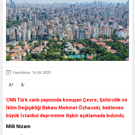
Yayınlama: 16.06.2023
A
A
+
-
CNN Türk canlı yayınında konuşan Çevre, Şehircilik ve
İklim Değişikliği Bakanı Mehmet Özhaseki, beklenen
büyük İstanbul depremine ilişkin açıklamada bulundu.
Milli Nizam