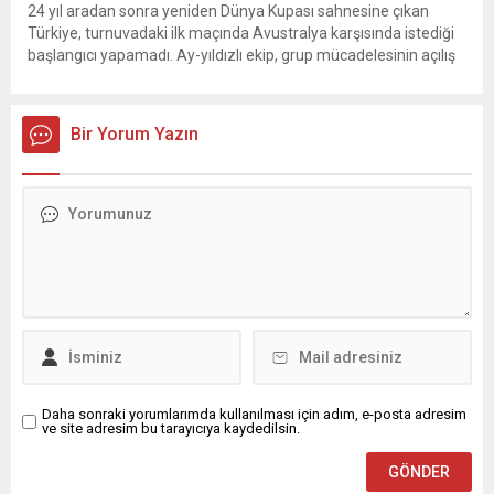
24 yıl aradan sonra yeniden Dünya Kupası sahnesine çıkan
Türkiye, turnuvadaki ilk maçında Avustralya karşısında istediği
başlangıcı yapamadı. Ay-yıldızlı ekip, grup mücadelesinin açılış
karşılaşmasında rakibine 2-0 mağlup olarak Dünya Kupası
serüvenine puansız başladı. Karşılaşmanın ilk dakikalarından
itibaren iki takım da kontrollü bir oyun sergilerken, Avustralya
Bir Yorum Yazın
özellikle hızlı hücumlarla etkili olmaya...
Daha sonraki yorumlarımda kullanılması için adım, e-posta adresim
ve site adresim bu tarayıcıya kaydedilsin.