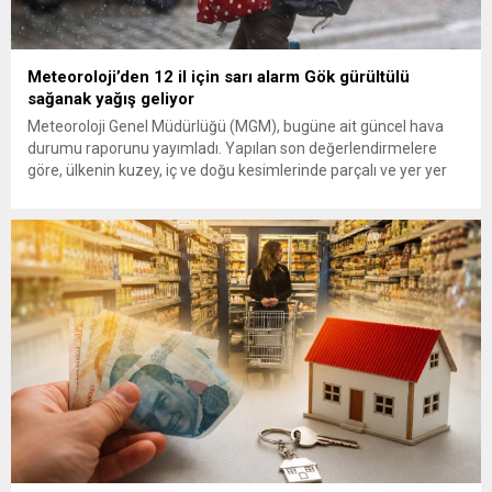
Meteoroloji’den 12 il için sarı alarm Gök gürültülü
sağanak yağış geliyor
Meteoroloji Genel Müdürlüğü (MGM), bugüne ait güncel hava
durumu raporunu yayımladı. Yapılan son değerlendirmelere
göre, ülkenin kuzey, iç ve doğu kesimlerinde parçalı ve yer yer
çok bulutlu bir hava hakim olacak. Muğla, Antalya, Burdur,
Eskişehir, Bolu, Kastamonu, Giresun, Trabzon, Rize, Erzurum,
Kars ve Van olmak üzere toplam 12 ilde yerel...