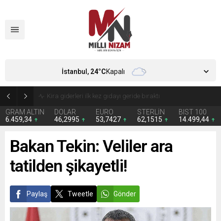
İstanbul,
24
°C
Kapalı
Kira giderleri ilk kez gıdayı geride bıraktı
GRAM ALTIN
DOLAR
EURO
STERLİN
BIST 100
6.459,34
46,2995
53,7427
62,1515
14.499,44
Bakan Tekin: Veliler ara
tatilden şikayetli!
Paylaş
Tweetle
Gönder