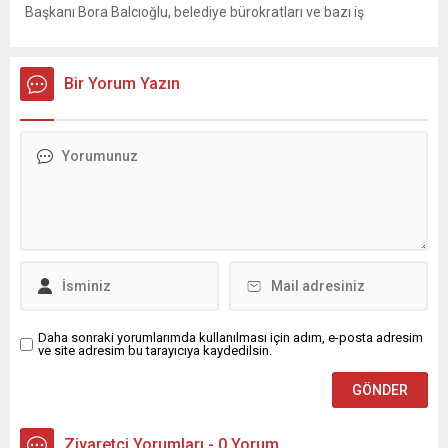
Başkanı Bora Balcıoğlu, belediye bürokratları ve bazı iş
insanlarının da bulunduğu çok sayıda kişi hakkında gözaltı kararı
uygulandı. Emniyet güçlerinin belediye binasındaki teknik
inceleme ve arama çalışmaları devam ediyor. İstanbul’da...
Bir Yorum Yazın
Daha sonraki yorumlarımda kullanılması için adım, e-posta adresim
ve site adresim bu tarayıcıya kaydedilsin.
Ziyaretçi Yorumları - 0 Yorum