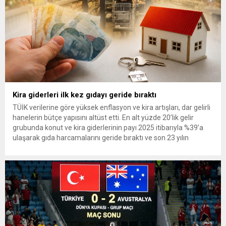
Kira giderleri ilk kez gıdayı geride bıraktı
TÜİK verilerine göre yüksek enflasyon ve kira artışları, dar gelirli
hanelerin bütçe yapısını altüst etti. En alt yüzde 20’lik gelir
grubunda konut ve kira giderlerinin payı 2025 itibarıyla %39’a
ulaşarak gıda harcamalarını geride bıraktı ve son 23 yılın
zirvesine çıktı. Türkiye’de yaşanan yüksek enflasyon ve hız
kazanan kira artışları, düşük...