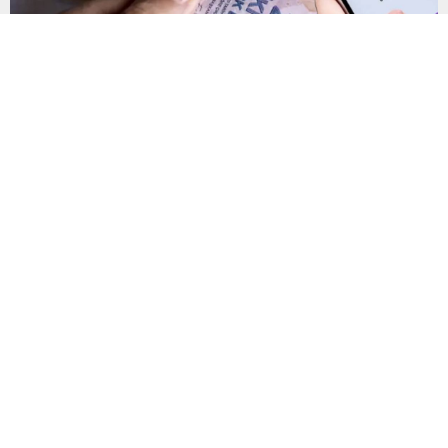
Yanlış gönderilen para nasıl geri alınır?
Mobil ve internet bankacılığı üzerinden yapılan IBAN
transferlerinde küçük bir dikkatsizlik, paranın yanlış hesaba
gönderilmesine neden olabiliyor. Uzmanlar, işlem
tamamlanmadan önce IBAN bilgilerinin yanı sıra alıcının kimlik
bilgilerinin de mutlaka kontrol edilmesini öneriyor. Günlük
bankacılık işlemlerinin önemli bir bölümünü oluşturan para
transferlerinde, özellikle IBAN’ın yanlış yazılması veya alıcı
bilgilerinin kontrol...