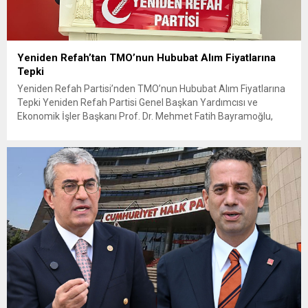
Yeniden Refah’tan TMO’nun Hububat Alım Fiyatlarına
Tepki
Yeniden Refah Partisi’nden TMO’nun Hububat Alım Fiyatlarına
Tepki Yeniden Refah Partisi Genel Başkan Yardımcısı ve
Ekonomik İşler Başkanı Prof. Dr. Mehmet Fatih Bayramoğlu,
Toprak Mahsulleri Ofisi’nin (TMO) açıkladığı hububat alım
fiyatlarına ilişkin yazılı bir açıklama yaptı. Bayramoğlu, açıklanan
fiyatların çiftçinin artan maliyetlerini karşılamaktan uzak
olduğunu savunarak fiyatların yeniden değerlendirilmesi
çağrısında...