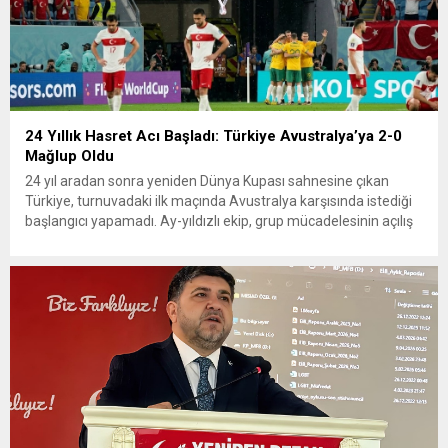
24 Yıllık Hasret Acı Başladı: Türkiye Avustralya’ya 2-0
Mağlup Oldu
24 yıl aradan sonra yeniden Dünya Kupası sahnesine çıkan
Türkiye, turnuvadaki ilk maçında Avustralya karşısında istediği
başlangıcı yapamadı. Ay-yıldızlı ekip, grup mücadelesinin açılış
karşılaşmasında rakibine 2-0 mağlup olarak Dünya Kupası
serüvenine puansız başladı. Karşılaşmanın ilk dakikalarından
itibaren iki takım da kontrollü bir oyun sergilerken, Avustralya
özellikle hızlı hücumlarla etkili olmaya...