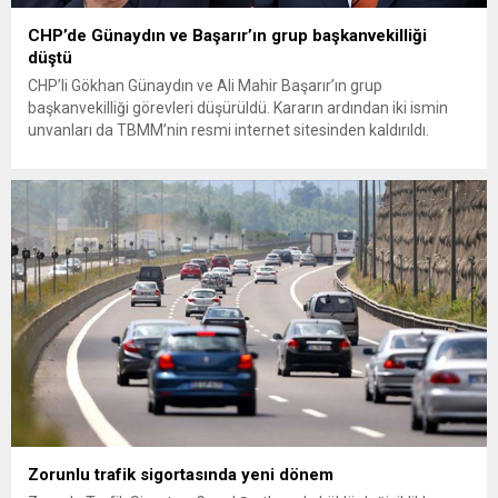
CHP’de Günaydın ve Başarır’ın grup başkanvekilliği
düştü
CHP’li Gökhan Günaydın ve Ali Mahir Başarır’ın grup
başkanvekilliği görevleri düşürüldü. Kararın ardından iki ismin
unvanları da TBMM’nin resmi internet sitesinden kaldırıldı.
Günaydın, ilk açıklamasında “Olmayan MYK’nın verdiği
hukuksuz bir karardır” dedi. CHP’den tedbirli olarak kesin
çıkarma cezası uygulanmak üzere Yüksek Disiplin Kurulu’na
(YDK) sevk edilen ve partideki tüm görevlerinden...
Zorunlu trafik sigortasında yeni dönem