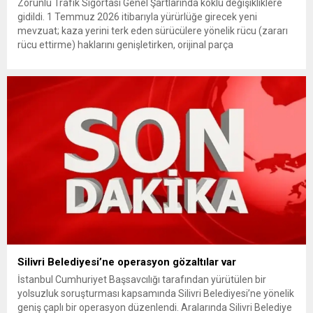
Zorunlu Trafik Sigortası Genel Şartlarında köklü değişikliklere
gidildi. 1 Temmuz 2026 itibarıyla yürürlüğe girecek yeni
mevzuat; kaza yerini terk eden sürücülere yönelik rücu (zararı
rücu ettirme) haklarını genişletirken, orijinal parça
kullanımındaki yaş sınırını kaldırıyor ve değer kaybı
ödemelerinde hak sahibinin başvuru şartını otomatik hale
getiriyor. Hazine Müsteşarlığına bağlı ilgili kurumlarca...
Silivri Belediyesi’ne operasyon gözaltılar var
İstanbul Cumhuriyet Başsavcılığı tarafından yürütülen bir
yolsuzluk soruşturması kapsamında Silivri Belediyesi’ne yönelik
geniş çaplı bir operasyon düzenlendi. Aralarında Silivri Belediye