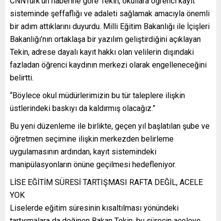
CNNTürk’ün haberine göre Tekin, okullara öğrenci kayıt
sisteminde şeffaflığı ve adaleti sağlamak amacıyla önemli
bir adım attıklarını duyurdu. Milli Eğitim Bakanlığı ile İçişleri
Bakanlığı’nın ortaklaşa bir yazılım geliştirdiğini açıklayan
Tekin, adrese dayalı kayıt hakkı olan velilerin dışındaki
fazladan öğrenci kaydının merkezi olarak engelleneceğini
belirtti.
“Böylece okul müdürlerimizin bu tür taleplere ilişkin
üstlerindeki baskıyı da kaldırmış olacağız.”
Bu yeni düzenleme ile birlikte, geçen yıl başlatılan şube ve
öğretmen seçimine ilişkin merkezden belirleme
uygulamasının ardından, kayıt sistemindeki
manipülasyonların önüne geçilmesi hedefleniyor.
LİSE EĞİTİM SÜRESİ TARTIŞMASI RAFTA DEĞİL, ACELE
YOK
Liselerde eğitim süresinin kısaltılması yönündeki
tartışmalara da değinen Bakan Tekin, bu sürecin aceleye