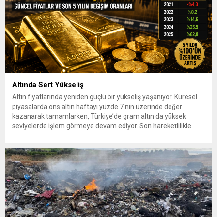
Altında Sert Yükseliş
Altın fiyatlarında yeniden güçlü bir yükseliş yaşanıyor. Küresel
piyasalarda ons altın haftayı yüzde 7’nin üzerinde değer
kazanarak tamamlarken, Türkiye’de gram altın da yüksek
seviyelerde işlem görmeye devam ediyor. Son hareketlilikle
birlikte yatırımcıların gözü yeniden güvenli liman olarak görülen
altına çevrildi. 7 Ağustos 2026’da spot altın yüzde 2,3
yükselerek 4 bin...