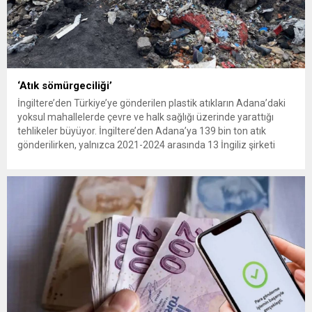
‘Atık sömürgeciliği’
İngiltere’den Türkiye’ye gönderilen plastik atıkların Adana’daki
yoksul mahallelerde çevre ve halk sağlığı üzerinde yarattığı
tehlikeler büyüyor. İngiltere’den Adana’ya 139 bin ton atık
gönderilirken, yalnızca 2021-2024 arasında 13 İngiliz şirketi
Kemal Deniz geri dönüşüm bölgesine 545 sevkiyatla 52 bin ton
plastik atık taşıdı. Sulama kanallarında mikroplastik tespit
edilirken çiftçiler hava, su...