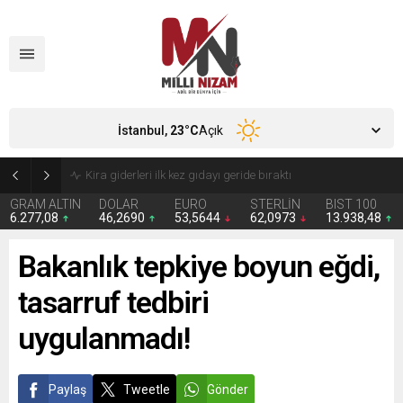
İstanbul,
23
°C
Açık
24 Yıllık Hasret Acı Başladı: Türkiye Avustralya’ya 2-0 Mağlup Oldu
GRAM ALTIN
DOLAR
EURO
STERLİN
BIST 100
6.277,08
46,2690
53,5644
62,0973
13.938,48
Bakanlık tepkiye boyun eğdi,
tasarruf tedbiri
uygulanmadı!
Paylaş
Tweetle
Gönder