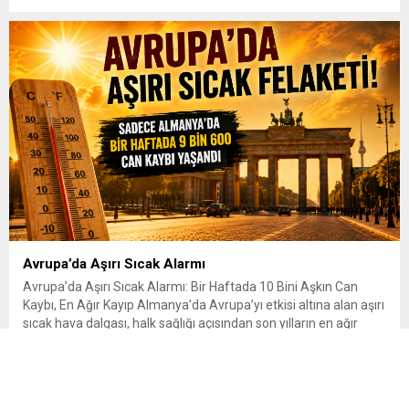
tartışmaları ve çerçeve yasa konusundaki karşı duruşuna Zafer
Partisi Genel Başkanı Ümit Özdağ’dan dikkat çeken destek
geldi. Türkiye Büyük Millet Meclisi’nde...
Avrupa’da Aşırı Sıcak Alarmı
Avrupa’da Aşırı Sıcak Alarmı: Bir Haftada 10 Bini Aşkın Can
Kaybı, En Ağır Kayıp Almanya’da Avrupa’yı etkisi altına alan aşırı
sıcak hava dalgası, halk sağlığı açısından son yılların en ağır
tablolarından birini ortaya çıkardı. Haziran ayının son haftasında
etkili olan yüksek sıcaklıklar nedeniyle kıta genelinde 10 bin
650’den fazla kişinin...