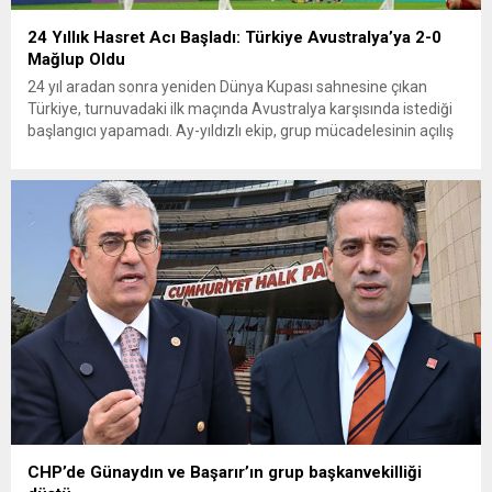
24 Yıllık Hasret Acı Başladı: Türkiye Avustralya’ya 2-0
Mağlup Oldu
24 yıl aradan sonra yeniden Dünya Kupası sahnesine çıkan
Türkiye, turnuvadaki ilk maçında Avustralya karşısında istediği
başlangıcı yapamadı. Ay-yıldızlı ekip, grup mücadelesinin açılış
karşılaşmasında rakibine 2-0 mağlup olarak Dünya Kupası
serüvenine puansız başladı. Karşılaşmanın ilk dakikalarından
itibaren iki takım da kontrollü bir oyun sergilerken, Avustralya
özellikle hızlı hücumlarla etkili olmaya...
CHP’de Günaydın ve Başarır’ın grup başkanvekilliği