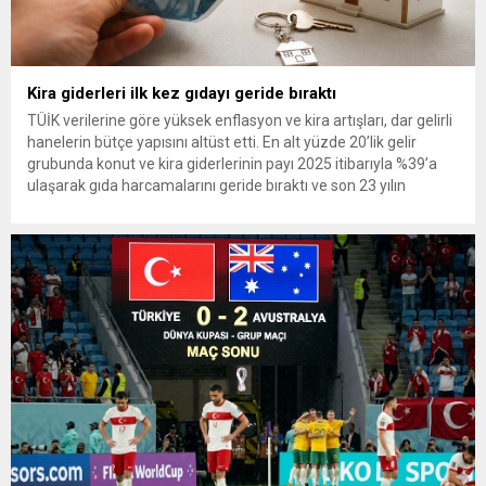
Kira giderleri ilk kez gıdayı geride bıraktı
TÜİK verilerine göre yüksek enflasyon ve kira artışları, dar gelirli
hanelerin bütçe yapısını altüst etti. En alt yüzde 20’lik gelir
grubunda konut ve kira giderlerinin payı 2025 itibarıyla %39’a
ulaşarak gıda harcamalarını geride bıraktı ve son 23 yılın
zirvesine çıktı. Türkiye’de yaşanan yüksek enflasyon ve hız
kazanan kira artışları, düşük...