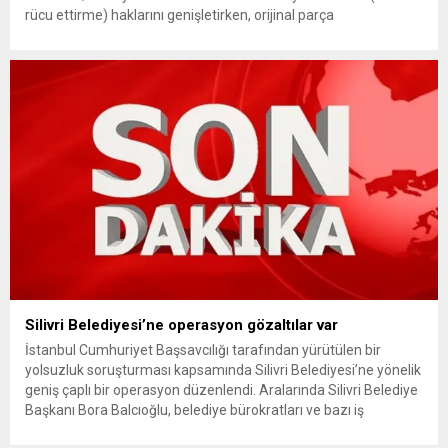
rücu ettirme) haklarını genişletirken, orijinal parça
kullanımındaki yaş sınırını kaldırıyor ve değer kaybı
ödemelerinde hak sahibinin başvuru şartını otomatik hale
getiriyor. Hazine Müsteşarlığına bağlı ilgili kurumlarca...
Silivri Belediyesi’ne operasyon gözaltılar var
İstanbul Cumhuriyet Başsavcılığı tarafından yürütülen bir
yolsuzluk soruşturması kapsamında Silivri Belediyesi’ne yönelik
geniş çaplı bir operasyon düzenlendi. Aralarında Silivri Belediye
Başkanı Bora Balcıoğlu, belediye bürokratları ve bazı iş
insanlarının da bulunduğu çok sayıda kişi hakkında gözaltı kararı