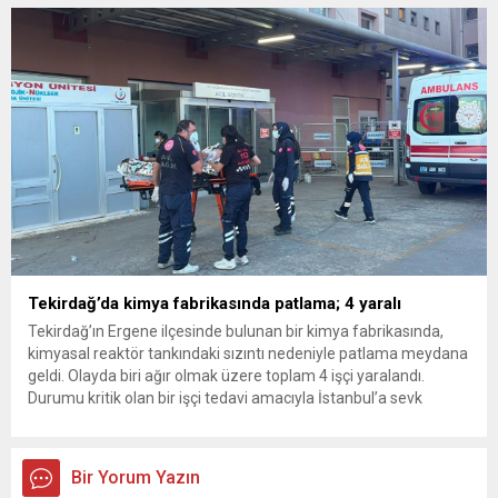
uygulandı. Emniyet güçlerinin belediye binasındaki teknik
inceleme ve arama çalışmaları devam ediyor. İstanbul’da...
Tekirdağ’da kimya fabrikasında patlama; 4 yaralı
Tekirdağ’ın Ergene ilçesinde bulunan bir kimya fabrikasında,
kimyasal reaktör tankındaki sızıntı nedeniyle patlama meydana
geldi. Olayda biri ağır olmak üzere toplam 4 işçi yaralandı.
Durumu kritik olan bir işçi tedavi amacıyla İstanbul’a sevk
edilirken, bölgede AFAD ve KBRN ekipleri tarafından geniş çaplı
güvenlik ve sızıntı incelemesi başlatıldı. Tekirdağ’ın Ergene
ilçesine...
Bir Yorum Yazın