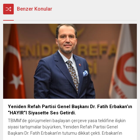
Benzer Konular
Yeniden Refah Partisi Genel Başkanı Dr. Fatih Erbakan’ın
“HAYIR”I Siyasette Ses Getirdi.
TBMM’de görüşmeleri başlayan çerçeve yasa teklifine ilişkin
siyasi tartışmalar büyürken, Yeniden Refah Partisi Genel
Başkanı Dr. Fatih Erbakan’ın tutumu dikkat çekti. Erbakan’ın
terör örgütü elebaşı Abdullah Öcalan’a “umut hakkı”