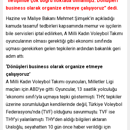
“İletişimde çok doğru noktada olmamışız. Dönüşleri
business olarak organize etmeye çalışıyoruz” dedi.
Hazine ve Maliye Bakanı Mehmet Şimşek’in açıkladığı
kamuda tasarruf tedbirleri kapsamında memur ve işçilerin
bile servisleri iptal edilirken, A Milli Kadın Voleybol Takımı
oyuncularının olması gerektiği gibi ekonomi sınıfında
uçması gerekirken gelen tepkilerin ardından bakanlık geri
adım attı.
‘Dönüşleri business olarak organize etmeye
çalışıyoruz’
A Milli Kadın Voleybol Takımı oyuncuları, Milletler Ligi
maçları için ABD’ye gitti. Oyuncular, 13 saatlik yolculuğu
‘ekonomi sınıfı’yla uçmaya tepki göstermişti. THY, tepkiler
üzerine sorumluluğun kendilerinde değil, Türkiye Voleybol
Federasyonu’nda (TVF) olduğunu savunmuştu. TVF ise
THY’yi yalanlamıştı. THY’den aldığı bilgileri aktaran
Uraloğlu, seyahatten 10 gün önce haber verildiği için