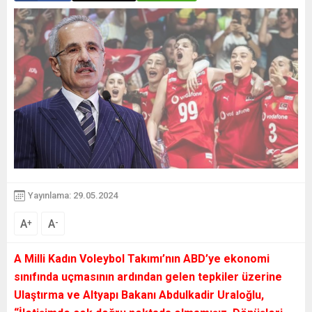
Yayınlama: 29.05.2024
A
A
+
-
A Milli Kadın Voleybol Takımı’nın ABD’ye ekonomi
sınıfında uçmasının ardından gelen tepkiler üzerine
Ulaştırma ve Altyapı Bakanı Abdulkadir Uraloğlu,