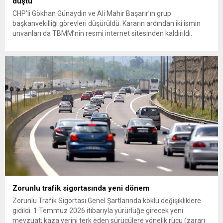
düştü
CHP’li Gökhan Günaydın ve Ali Mahir Başarır’ın grup
başkanvekilliği görevleri düşürüldü. Kararın ardından iki ismin
unvanları da TBMM’nin resmi internet sitesinden kaldırıldı.
Günaydın, ilk açıklamasında “Olmayan MYK’nın verdiği
hukuksuz bir karardır” dedi. CHP’den tedbirli olarak kesin
çıkarma cezası uygulanmak üzere Yüksek Disiplin Kurulu’na
(YDK) sevk edilen ve partideki tüm görevlerinden...
Zorunlu trafik sigortasında yeni dönem
Zorunlu Trafik Sigortası Genel Şartlarında köklü değişikliklere
gidildi. 1 Temmuz 2026 itibarıyla yürürlüğe girecek yeni
mevzuat; kaza yerini terk eden sürücülere yönelik rücu (zararı