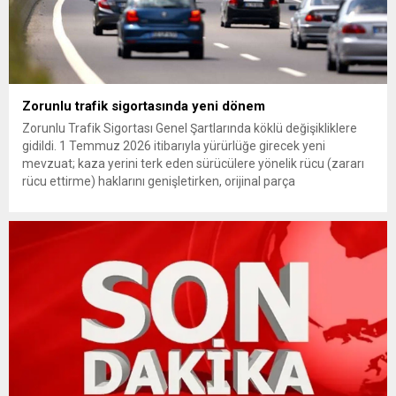
Zorunlu trafik sigortasında yeni dönem
Zorunlu Trafik Sigortası Genel Şartlarında köklü değişikliklere
gidildi. 1 Temmuz 2026 itibarıyla yürürlüğe girecek yeni
mevzuat; kaza yerini terk eden sürücülere yönelik rücu (zararı
rücu ettirme) haklarını genişletirken, orijinal parça
kullanımındaki yaş sınırını kaldırıyor ve değer kaybı
ödemelerinde hak sahibinin başvuru şartını otomatik hale
getiriyor. Hazine Müsteşarlığına bağlı ilgili kurumlarca...