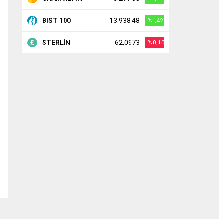
BIST 100
13.938,48
%1,42
STERLİN
62,0973
%-0,10