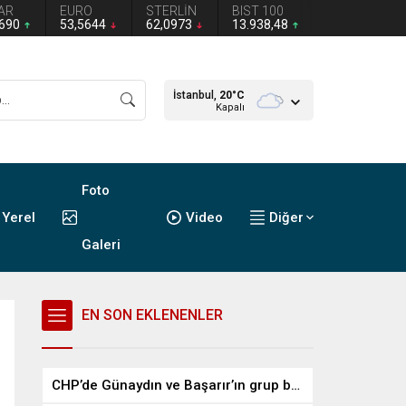
AR
EURO
STERLİN
BIST 100
2690
53,5644
62,0973
13.938,48
İstanbul,
20
°C
Kapalı
Foto
Yerel
Video
Diğer
Galeri
EN SON EKLENENLER
CHP’de Günaydın ve Başarır’ın grup başkanvekilliği düştü