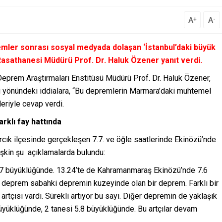
A
A
+
-
ler sonrası sosyal medyada dolaşan ‘İstanbul’daki büyük
i Rasathanesi Müdürü Prof. Dr. Haluk Özener yanıt verdi.
Deprem Araştırmaları Enstitüsü Müdürü Prof. Dr. Haluk Özener,
ği yönündeki iddialara, “Bu depremlerin Marmara’daki muhtemel
eriyle cevap verdi.
rklı fay hattında
cık ilçesinde gerçekleşen 7.7. ve öğle saatlerinde Ekinözü’nde
şkin şu açıklamalarda bulundu:
7.7 büyüklüğünde. 13.24’te de Kahramanmaraş Ekinözü’nde 7.6
u deprem sabahki depremin kuzeyinde olan bir deprem. Farklı bir
rtçısı vardı. Sürekli artıyor bu sayı. Diğer depremin de yaklaşık
büyüklüğünde, 2 tanesi 5.8 büyüklüğünde. Bu artçılar devam