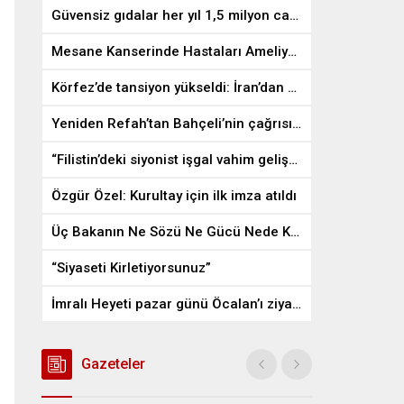
Güvensiz gıdalar her yıl 1,5 milyon can alıyor
Mesane Kanserinde Hastaları Ameliyattan Kurtaran İlaç
Körfez’de tansiyon yükseldi: İran’dan ABD üslerine misilleme
Yeniden Refah’tan Bahçeli’nin çağrısına destek
“Filistin’deki siyonist işgal vahim gelişmelere gebe”
Özgür Özel: Kurultay için ilk imza atıldı
Üç Bakanın Ne Sözü Ne Gücü Nede Kudreti Yetmedi
“Siyaseti Kirletiyorsunuz”
İmralı Heyeti pazar günü Öcalan’ı ziyaret edecek
Gazeteler