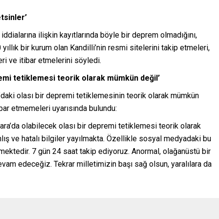
tsinler’
ddialarına ilişkin kayıtlarında böyle bir deprem olmadığını,
ıllık bir kurum olan Kandilli’nin resmi sitelerini takip etmeleri,
i ve itibar etmelerini söyledi.
remi tetiklemesi teorik olarak mümkün değil’
daki olası bir depremi tetiklemesinin teorik olarak mümkün
tibar etmemeleri uyarısında bulundu:
a’da olabilecek olası bir depremi tetiklemesi teorik olarak
ış ve hatalı bilgiler yayılmakta. Özellikle sosyal medyadaki bu
mektedir. 7 gün 24 saat takip ediyoruz. Anormal, olağanüstü bir
am edeceğiz. Tekrar milletimizin başı sağ olsun, yaralılara da