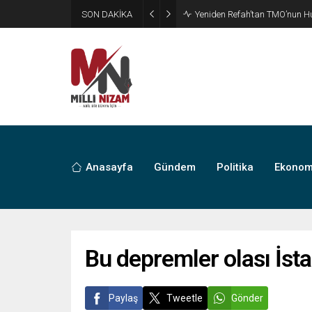
SON DAKİKA
CHP’de Günaydın ve Başarır’ı
Anasayfa
Gündem
Politika
Ekonom
Bu depremler olası İsta
Paylaş
Tweetle
Gönder