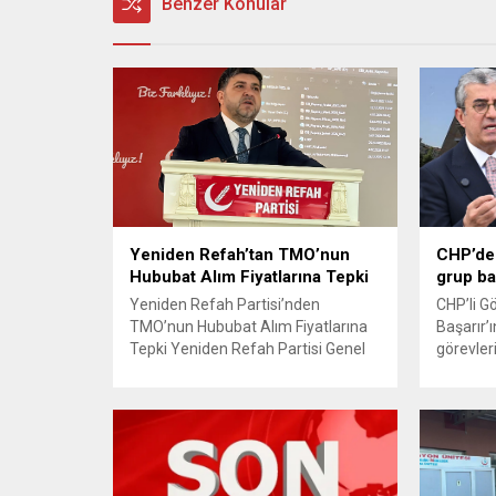
Benzer Konular
Yeniden Refah’tan TMO’nun
CHP’de 
Hububat Alım Fiyatlarına Tepki
grup ba
Yeniden Refah Partisi’nden
CHP’li G
TMO’nun Hububat Alım Fiyatlarına
Başarır’ı
Tepki Yeniden Refah Partisi Genel
görevler
Başkan Yardımcısı ve Ekonomik
ardından
İşler Başkanı Prof. Dr. Mehmet Fatih
TBMM’nin
Bayramoğlu, Toprak Mahsulleri
kaldırıldı
Ofisi’nin (TMO) açıkladığı hububat
açıklam
alım fiyatlarına ilişkin yazılı bir
verdiği h
açıklama yaptı. Bayramoğlu,
CHP’den 