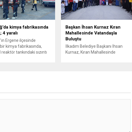
 cezası uygulanmak üzere
sahibinin başvuru şartını otomatik
isiplin Kurulu’na (YDK) sevk
hale getiriyor. Hazine
e partideki tüm
Müsteşarlığına bağlı ilgili
nden...
kurumlarca...
ğ’da kimya fabrikasında
Başkan İhsan Kurnaz Kıran
 4 yaralı
Mahallesinde Vatandaşla
Buluştu
’ın Ergene ilçesinde
bir kimya fabrikasında,
İlkadım Belediye Başkanı İhsan
 reaktör tankındaki sızıntı
Kurnaz, Kıran Mahallesinde
e patlama meydana geldi.
vatandaşlarla bir araya geldi.
iri ağır olmak üzere toplam
Başkan İhsan Kurnaz,
ralandı. Durumu kritik olan
“Hemşehrilerimizin tüm talep ve
tedavi amacıyla İstanbul’a
önerilerini dikkate alıyoruz” dedi.
lirken, bölgede AFAD ve
İlkadım Belediye Başkanı İhsan
pleri tarafından geniş çaplı
Kurnaz, mahalle ziyaretleri
ve sızıntı incelemesi
kapsamında Kıran Mahallesini
ı. Tekirdağ’ın Ergene
ziyaret etti. Mahalle sakinleriyle
.
sohbet eden, onların talep ve
önerileri dinleyen Başkan İhsan
Kurnaz, gelen taleplerin çözümü
için...