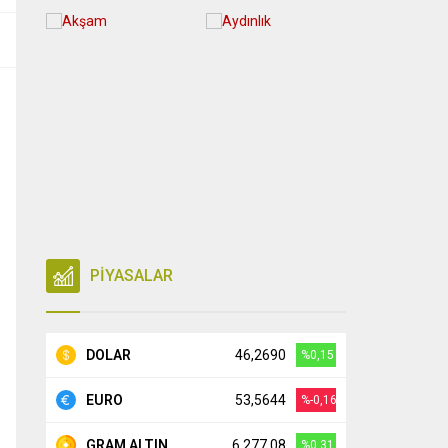
PİYASALAR
DOLAR
46,2690
%0,15
EURO
53,5644
%-0,16
GRAM ALTIN
6.277,08
%0,31