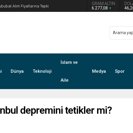
GRAM ALTIN
DOL
n grup başkanvekilliği düştü
6.277,08
46,
İslam ve
i
Dünya
Teknoloji
Medya
Spor
Aile
nbul depremini tetikler mi?