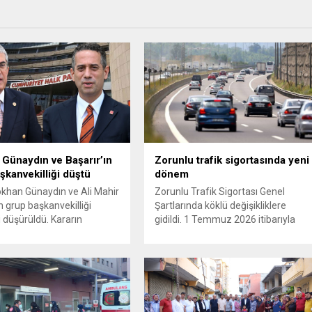
Günaydın ve Başarır’ın
Zorunlu trafik sigortasında yeni
şkanvekilliği düştü
dönem
ökhan Günaydın ve Ali Mahir
Zorunlu Trafik Sigortası Genel
n grup başkanvekilliği
Şartlarında köklü değişikliklere
i düşürüldü. Kararın
gidildi. 1 Temmuz 2026 itibarıyla
 iki ismin unvanları da
yürürlüğe girecek yeni mevzuat;
 resmi internet sitesinden
kaza yerini terk eden sürücülere
. Günaydın, ilk
yönelik rücu (zararı rücu ettirme)
asında “Olmayan MYK’nın
haklarını genişletirken, orijinal parça
ukuksuz bir karardır” dedi.
kullanımındaki yaş sınırını kaldırıyor
tedbirli olarak kesin
ve değer kaybı ödemelerinde hak