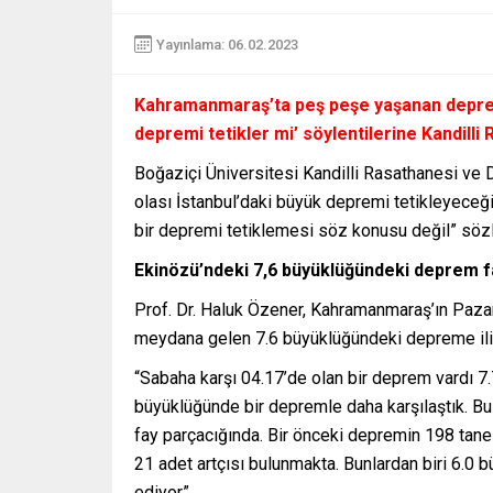
Yayınlama: 06.02.2023
Kahramanmaraş’ta peş peşe yaşanan deprem
depremi tetikler mi’ söylentilerine Kandill
Boğaziçi Üniversitesi Kandilli Rasathanesi ve 
olası İstanbul’daki büyük depremi tetikleyece
bir depremi tetiklemesi söz konusu değil” sözl
Ekinözü’ndeki 7,6 büyüklüğündeki deprem fa
Prof. Dr. Haluk Özener, Kahramanmaraş’ın Pazar
meydana gelen 7.6 büyüklüğündeki depreme ili
“Sabaha karşı 04.17’de olan bir deprem vardı 
büyüklüğünde bir depremle daha karşılaştık. B
fay parçacığında. Bir önceki depremin 198 tane a
21 adet artçısı bulunmakta. Bunlardan biri 6.0 
ediyor”