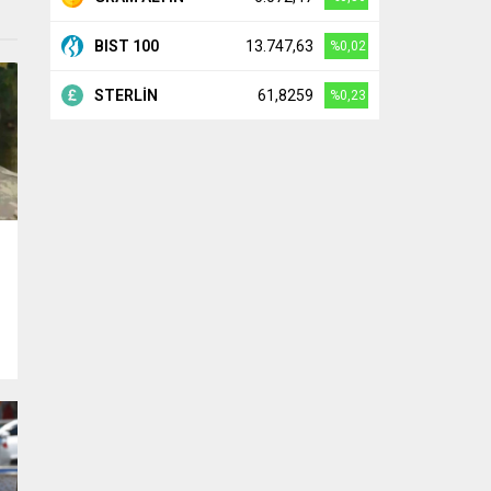
BIST 100
13.747,63
%0,02
STERLİN
61,8259
%0,23