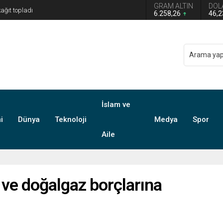
GRAM ALTIN
DOL
6.258,26
46,
İslam ve
i
Dünya
Teknoloji
Medya
Spor
Aile
 ve doğalgaz borçlarına