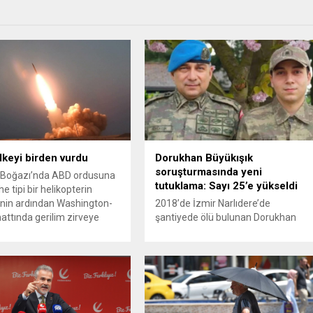
ülkeyi birden vurdu
Dorukhan Büyükışık
soruşturmasında yeni
Boğazı’nda ABD ordusuna
tutuklama: Sayı 25’e yükseldi
e tipi bir helikopterin
nin ardından Washington-
2018’de İzmir Narlıdere’de
attında gerilim zirveye
şantiyede ölü bulunan Dorukhan
ı. ABD’nin “meşru müdafaa”
Büyükışık dosyasına ilişkin
iyle İran’daki hava
soruşturmada tutuklamalar
sistemleri ve radarları
artmaya devam ediyor. Son olarak
a, İran Devrim Muhafızları
Olay Yeri İnceleme Büro Amiri
 ve Ürdün’deki Amerikan
Atakan Kaçar’ın da tutuklanmasıyla
lerini hedef alarak sert
dosyadaki tutuklu sayısı 25’e