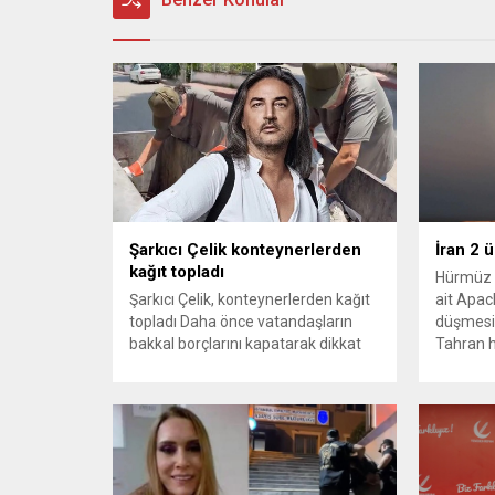
Şarkıcı Çelik konteynerlerden
İran 2 
kağıt topladı
Hürmüz 
Şarkıcı Çelik, konteynerlerden kağıt
ait Apach
topladı Daha önce vatandaşların
düşmesi
bakkal borçlarını kapatarak dikkat
Tahran h
çeken ünlü şarkıcı Çelik, bu sefer
tırmand
bambaşka bir harekete imza attı.
gerekçes
Çelik, Samsun’un İlkadım ilçesinde
savunma 
çöpten kağıt toplayarak geçimini
vurmasın
sağlayan Serpil Hanım’a destek
Bahreyn
oldu. Çelik, sokaklardaki
askeri üs