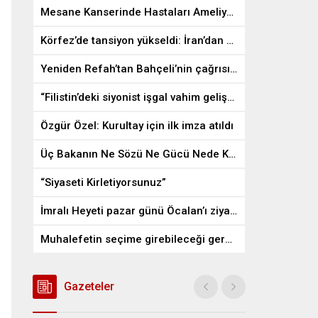
Mesane Kanserinde Hastaları Ameliyattan Kurtaran İlaç
Körfez’de tansiyon yükseldi: İran’dan ABD üslerine misilleme
Yeniden Refah’tan Bahçeli’nin çağrısına destek
“Filistin’deki siyonist işgal vahim gelişmelere gebe”
Özgür Özel: Kurultay için ilk imza atıldı
Üç Bakanın Ne Sözü Ne Gücü Nede Kudreti Yetmedi
“Siyaseti Kirletiyorsunuz”
İmralı Heyeti pazar günü Öcalan’ı ziyaret edecek
Muhalefetin seçime girebileceği gerçek bir alan kalmayabilir
Gazeteler