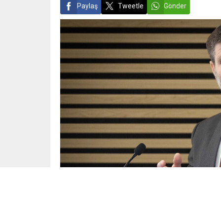
Paylaş
Tweetle
Gönder