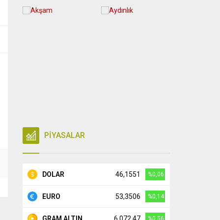
PİYASALAR
DOLAR
46,1551
%0,06
EURO
53,3506
%0,14
GRAM ALTIN
6.072,47
%0,56