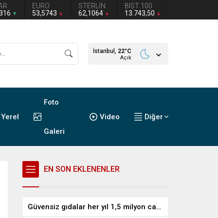
AR
EURO
STERLİN
BIST 100
2316
53,5743
62,1064
13.743,50
İstanbul,
22
°C
Açık
Foto
Yerel
Video
Diğer
Galeri
EN SON EKLENENLER
Güvensiz gıdalar her yıl 1,5 milyon can alıyor