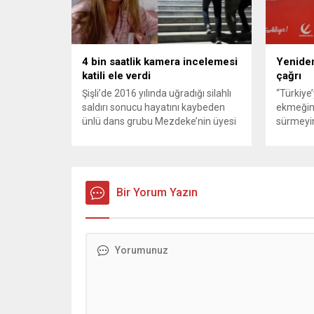
konteynerlerden kağıt topladı. Ünlü
karşılık 
şarkıcı Çelik, Samsun’un İlkadım
saldırısı
ilçesinde çöpten kağıt toplayarak...
duyurdu..
4 bin saatlik kamera incelemesi
Yeniden
katili ele verdi
çağrı
Şişli’de 2016 yılında uğradığı silahlı
“Türkiye
saldırı sonucu hayatını kaybeden
ekmeğin
ünlü dans grubu Mezdeke’nin üyesi
sürmeyin
Aynur Kanbur cinayeti, 10 yıl sonra
Genel Ba
aydınlatıldı. 4 bin saatlik güvenlik
Sözcüsü 
kamerası görüntüsünü ve bin 700
‘mutlak b
Akbil kaydını inceleyen Cinayet Büro
açıklama
ekipleri, cinayeti işlediğini itiraf eden
Bir Yorum Yazın
muhalef
maktulün akrabası Bülent G. ile
gündemsi
azmettirici olduğu öne sürülen 2...
önce anla
sorunun 
adresi ol