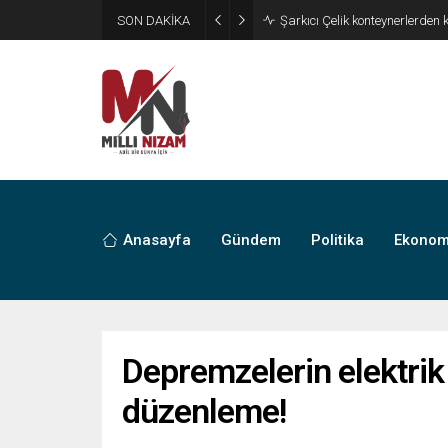
SON DAKİKA
İran 2 ülkeyi birden vurdu
Anasayfa
Gündem
Politika
Ekonom
Depremzelerin elektrik
düzenleme!