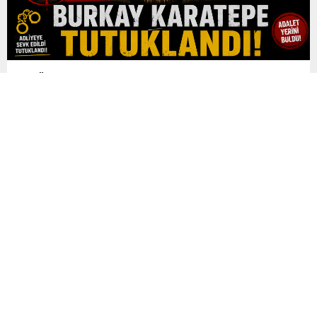
FETÖ’nün Suikast Timindeki Firari Burkay Karatepe
Tutuklandı
15 Temmuz 2016’daki darbe girişimi sırasında Marmaris’te
Cumhurbaşkanı Recep Tayyip Erdoğan’a yönelik suikast
girişiminde yer aldığı belirtilen FETÖ mensubu eski Yüzbaşı
Burkay Karatepe, çıkarıldığı mahkemece tutuklandı. Yaklaşık 10
yıldır firari olan ve kırmızı bültenle aranan Karatepe, geçtiğimiz
günlerde Afyonkarahisar’da düzenlenen operasyonla
yakalanmıştı. Emniyet Genel Müdürlüğü İstihbarat Başkanlığı
koordinasyonunda yürütülen çalışmalar...