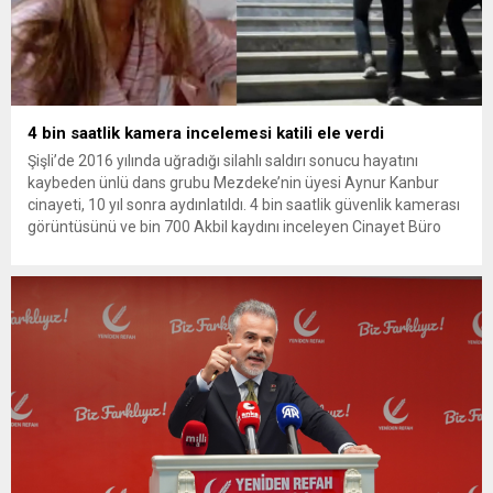
4 bin saatlik kamera incelemesi katili ele verdi
Şişli’de 2016 yılında uğradığı silahlı saldırı sonucu hayatını
kaybeden ünlü dans grubu Mezdeke’nin üyesi Aynur Kanbur
cinayeti, 10 yıl sonra aydınlatıldı. 4 bin saatlik güvenlik kamerası
görüntüsünü ve bin 700 Akbil kaydını inceleyen Cinayet Büro
ekipleri, cinayeti işlediğini itiraf eden maktulün akrabası Bülent
G. ile azmettirici olduğu öne sürülen 2...