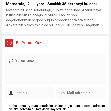
Meteoroloji 9 ili uyardı: Sıcaklık 38 dereceyi bulacak
Meteoroloji Genel Müdürlüğü, Türkiye genelinde iki farklı hava
kütlesinin etkili olacağını duyurdu. Yapılan son
değerlendirmelere göre bugün öğleden sonra aralarında
Ankara’nın bir kesiminin de bulunduğu 30 ilde yerel sağanak
yağış geçişleri beklenirken; Ege ve Güneydoğu Anadolu
bölgelerindeki 9 ilde ise hava sıcaklıkları mevsim normallerinin
üzerine çıkarak yaz değerlerine ulaşacak. Ayrıca...
Bir Yorum Yazın
Daha sonraki yorumlarımda kullanılması için adım, e-posta adresim
ve site adresim bu tarayıcıya kaydedilsin.