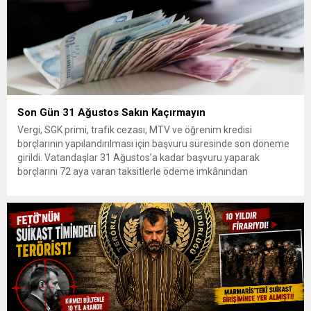
Son Gün 31 Ağustos Sakın Kaçırmayın
Vergi, SGK primi, trafik cezası, MTV ve öğrenim kredisi
borçlarının yapılandırılması için başvuru süresinde son döneme
girildi. Vatandaşlar 31 Ağustos’a kadar başvuru yaparak
borçlarını 72 aya varan taksitlerle ödeme imkânından
yararlanabilecek. Kamu alacaklarının yeniden
yapılandırılmasına olanak tanıyan düzenleme kapsamında
başvurular 31 Ağustos tarihinde sona eriyor. Hak sahiplerine 72
aya varan...