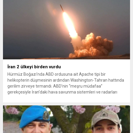
İran 2 ülkeyi birden vurdu
Hürmüz Boğazı’nda ABD ordusuna ait Apache tipi bir
helikopterin düşmesinin ardından Washington-Tahran hattında
gerilim zirveye tırmandı. ABD’nin “meşru müdafaa”
gerekçesiyle İran’daki hava savunma sistemleri ve radarları
vurmasına, İran Devrim Muhafızları Bahreyn ve Ürdün’deki
Amerikan askeri üslerini hedef alarak sert karşılık verdi. Tahran,
yeni bir ABD saldırısına anında yanıt verileceğini duyurdu....