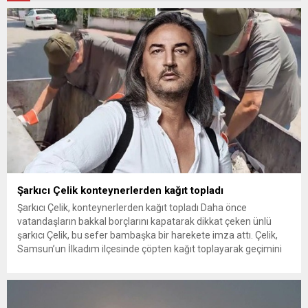
Şarkıcı Çelik konteynerlerden kağıt topladı
Şarkıcı Çelik, konteynerlerden kağıt topladı Daha önce
vatandaşların bakkal borçlarını kapatarak dikkat çeken ünlü
şarkıcı Çelik, bu sefer bambaşka bir harekete imza attı. Çelik,
Samsun’un İlkadım ilçesinde çöpten kağıt toplayarak geçimini
sağlayan Serpil Hanım’a destek oldu. Çelik, sokaklardaki
konteynerlerden kağıt topladı. Ünlü şarkıcı Çelik, Samsun’un
İlkadım ilçesinde çöpten kağıt toplayarak...