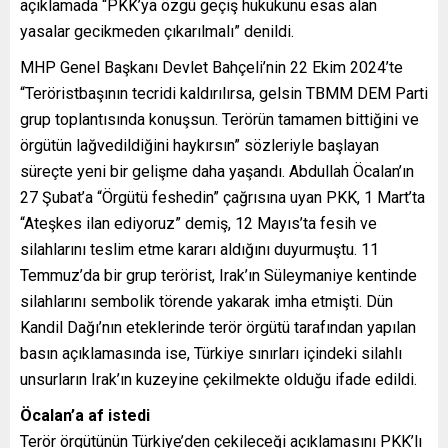
açıklamada “PKK’ya özgü geçiş hukukunu esas alan
yasalar gecikmeden çıkarılmalı” denildi.
MHP Genel Başkanı Devlet Bahçeli’nin 22 Ekim 2024’te
“Teröristbaşının tecridi kaldırılırsa, gelsin TBMM DEM Parti
grup toplantısında konuşsun. Terörün tamamen bittiğini ve
örgütün lağvedildiğini haykırsın” sözleriyle başlayan
süreçte yeni bir gelişme daha yaşandı. Abdullah Öcalan’ın
27 Şubat’a “Örgütü feshedin” çağrısına uyan PKK, 1 Mart’ta
“Ateşkes ilan ediyoruz” demiş, 12 Mayıs’ta fesih ve
silahlarını teslim etme kararı aldığını duyurmuştu. 11
Temmuz’da bir grup terörist, Irak’ın Süleymaniye kentinde
silahlarını sembolik törende yakarak imha etmişti. Dün
Kandil Dağı’nın eteklerinde terör örgütü tarafından yapılan
basın açıklamasında ise, Türkiye sınırları içindeki silahlı
unsurların Irak’ın kuzeyine çekilmekte olduğu ifade edildi.
Öcalan’a af istedi
Terör örgütünün Türkiye’den çekileceği açıklamasını PKK’lı