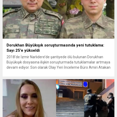
Dorukhan Büyükışık soruşturmasında yeni tutuklama:
Sayı 25’e yükseldi
2018’de İzmir Narlıdere’de şantiyede ölü bulunan Dorukhan
Büyükışık dosyasına ilişkin soruşturmada tutuklamalar artmaya
devam ediyor. Son olarak Olay Yeri İnceleme Büro Amiri Atakan
Kaçar’ın da tutuklanmasıyla dosyadaki tutuklu sayısı 25’e
yükseldi. İzmir’in Narlıdere ilçesinde 2018 yılında şantiyede ölü
bulunan Dorukhan Büyükışık’a ilişkin yeniden açılan
soruşturmada tutuklamalar genişliyor. Son olarak dönemin...