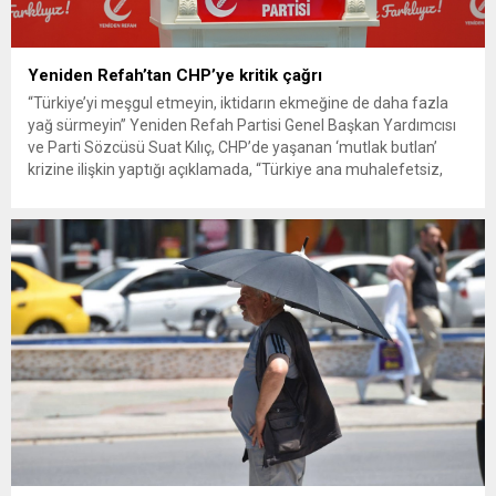
Yeniden Refah’tan CHP’ye kritik çağrı
“Türkiye’yi meşgul etmeyin, iktidarın ekmeğine de daha fazla
yağ sürmeyin” Yeniden Refah Partisi Genel Başkan Yardımcısı
ve Parti Sözcüsü Suat Kılıç, CHP’de yaşanan ‘mutlak butlan’
krizine ilişkin yaptığı açıklamada, “Türkiye ana muhalefetsiz,
ana muhalefet gündemsiz kalmamalıdır. Bir an önce anlaşın,
kurultay kararı alın, sorunun kaynağı değil, çözümün adresi
olun. Türkiye’yi...