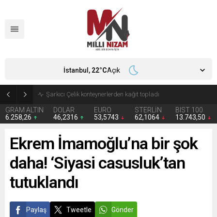
İstanbul,
22
°C
Açık
İran 2 ülkeyi birden vurdu
GRAM ALTIN
DOLAR
EURO
STERLİN
BIST 100
6.258,26
46,2316
53,5743
62,1064
13.743,50
Ekrem İmamoğlu’na bir şok
daha! ‘Siyasi casusluk’tan
tutuklandı
Paylaş
Tweetle
Gönder