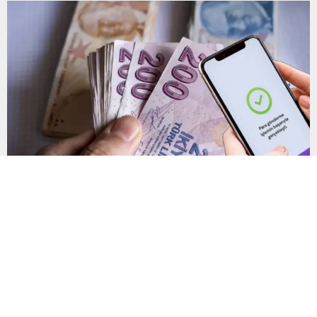
edilirken çiftçiler hava, su...
Yanlış gönderilen para nasıl geri alınır?
Mobil ve internet bankacılığı üzerinden yapılan IBAN
transferlerinde küçük bir dikkatsizlik, paranın yanlış hesaba
gönderilmesine neden olabiliyor. Uzmanlar, işlem
tamamlanmadan önce IBAN bilgilerinin yanı sıra alıcının kimlik
bilgilerinin de mutlaka kontrol edilmesini öneriyor. Günlük
bankacılık işlemlerinin önemli bir bölümünü oluşturan para
transferlerinde, özellikle IBAN’ın yanlış yazılması veya alıcı
bilgilerinin kontrol...