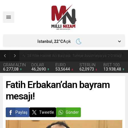
İstanbul,
22
°C
Açık
24 Yıllık Hasret Acı Başladı: Türkiye Avustralya’ya 2-0 Mağlup Oldu
GRAM ALTIN
DOLAR
EURO
STERLİN
BIST 100
6.277,08
46,2690
53,5644
62,0973
13.938,48
Fatih Erbakan’dan bayram
mesajı!
Paylaş
Tweetle
Gönder