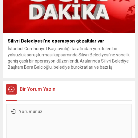
Silivri Belediyesi’ne operasyon gözaltılar var
İstanbul Cumhuriyet Başsavcılığı tarafından yürütülen bir
yolsuzluk soruşturması kapsamında Silivri Belediyesi’ne yönelik
geniş çaplı bir operasyon düzenlendi. Aralarında Silivri Belediye
Başkanı Bora Balcıoğlu, belediye bürokratları ve bazı iş
insanlarının da bulunduğu çok sayıda kişi hakkında gözaltı kararı
uygulandı. Emniyet güçlerinin belediye binasındaki teknik
inceleme ve arama çalışmaları devam ediyor. İstanbul’da...
Bir Yorum Yazın