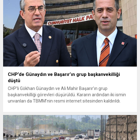
olduğunu savunarak fiyatların yeniden değerlendirilmesi
çağrısında...
CHP’de Günaydın ve Başarır’ın grup başkanvekilliği
düştü
CHP’li Gökhan Günaydın ve Ali Mahir Başarır’ın grup
başkanvekilliği görevleri düşürüldü. Kararın ardından iki ismin
unvanları da TBMM’nin resmi internet sitesinden kaldırıldı.
Günaydın, ilk açıklamasında “Olmayan MYK’nın verdiği
hukuksuz bir karardır” dedi. CHP’den tedbirli olarak kesin
çıkarma cezası uygulanmak üzere Yüksek Disiplin Kurulu’na
(YDK) sevk edilen ve partideki tüm görevlerinden...