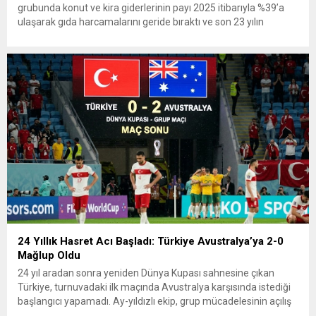
grubunda konut ve kira giderlerinin payı 2025 itibarıyla %39’a
ulaşarak gıda harcamalarını geride bıraktı ve son 23 yılın
zirvesine çıktı. Türkiye’de yaşanan yüksek enflasyon ve hız
kazanan kira artışları, düşük...
24 Yıllık Hasret Acı Başladı: Türkiye Avustralya’ya 2-0
Mağlup Oldu
24 yıl aradan sonra yeniden Dünya Kupası sahnesine çıkan
Türkiye, turnuvadaki ilk maçında Avustralya karşısında istediği
başlangıcı yapamadı. Ay-yıldızlı ekip, grup mücadelesinin açılış
karşılaşmasında rakibine 2-0 mağlup olarak Dünya Kupası