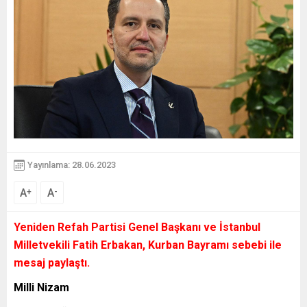
Yayınlama: 28.06.2023
A
A
+
-
Yeniden Refah Partisi Genel Başkanı ve İstanbul
Milletvekili Fatih Erbakan, Kurban Bayramı sebebi ile
mesaj paylaştı.
Milli Nizam