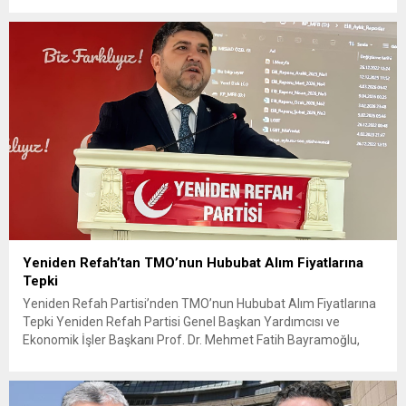
serüvenine puansız başladı. Karşılaşmanın ilk dakikalarından
itibaren iki takım da kontrollü bir oyun sergilerken, Avustralya
özellikle hızlı hücumlarla etkili olmaya...
Yeniden Refah’tan TMO’nun Hububat Alım Fiyatlarına
Tepki
Yeniden Refah Partisi’nden TMO’nun Hububat Alım Fiyatlarına
Tepki Yeniden Refah Partisi Genel Başkan Yardımcısı ve
Ekonomik İşler Başkanı Prof. Dr. Mehmet Fatih Bayramoğlu,
Toprak Mahsulleri Ofisi’nin (TMO) açıkladığı hububat alım
fiyatlarına ilişkin yazılı bir açıklama yaptı. Bayramoğlu, açıklanan
fiyatların çiftçinin artan maliyetlerini karşılamaktan uzak