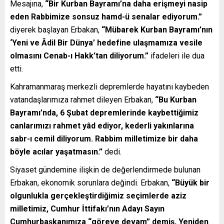
Mesajına,
“Bir Kurban Bayramı’na daha erişmeyi nasip
eden Rabbimize sonsuz hamd-ü senalar ediyorum.”
diyerek başlayan Erbakan,
“Mübarek Kurban Bayramı’nın
‘Yeni ve Âdil Bir Dünya’ hedefine ulaşmamıza vesile
olmasını Cenab-ı Hakk’tan diliyorum.”
ifadeleri ile dua
etti.
Kahramanmaraş merkezli depremlerde hayatını kaybeden
vatandaşlarımıza rahmet dileyen Erbakan,
“Bu Kurban
Bayramı’nda, 6 Şubat depremlerinde kaybettiğimiz
canlarımızı rahmet yâd ediyor, kederli yakınlarına
sabr-ı cemil diliyorum. Rabbim milletimize bir daha
böyle acılar yaşatmasın.”
dedi.
Siyaset gündemine ilişkin de değerlendirmede bulunan
Erbakan, ekonomik sorunlara değindi. Erbakan,
“Büyük bir
olgunlukla gerçekleştirdiğimiz seçimlerde aziz
milletimiz, Cumhur İttifakı’nın Adayı Sayın
Cumhurbaşkanımıza “göreve devam” demiş, Yeniden