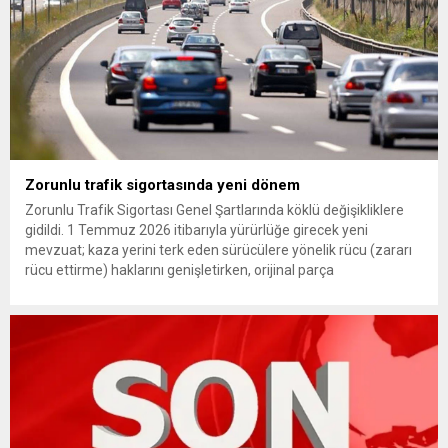
Zorunlu trafik sigortasında yeni dönem
Zorunlu Trafik Sigortası Genel Şartlarında köklü değişikliklere
gidildi. 1 Temmuz 2026 itibarıyla yürürlüğe girecek yeni
mevzuat; kaza yerini terk eden sürücülere yönelik rücu (zararı
rücu ettirme) haklarını genişletirken, orijinal parça
kullanımındaki yaş sınırını kaldırıyor ve değer kaybı
ödemelerinde hak sahibinin başvuru şartını otomatik hale
getiriyor. Hazine Müsteşarlığına bağlı ilgili kurumlarca...