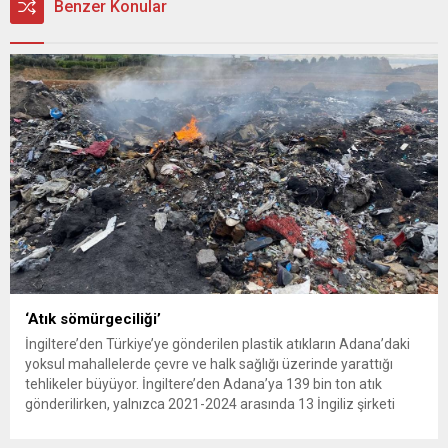
Benzer Konular
‘Atık sömürgeciliği’
İngiltere’den Türkiye’ye gönderilen plastik atıkların Adana’daki
yoksul mahallelerde çevre ve halk sağlığı üzerinde yarattığı
tehlikeler büyüyor. İngiltere’den Adana’ya 139 bin ton atık
gönderilirken, yalnızca 2021-2024 arasında 13 İngiliz şirketi
Kemal Deniz geri dönüşüm bölgesine 545 sevkiyatla 52 bin ton
plastik atık taşıdı. Sulama kanallarında mikroplastik tespit