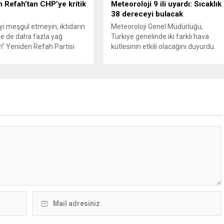
genişliyor. Son olarak dönemin...
 Refah’tan CHP’ye kritik
Meteoroloji 9 ili uyardı: Sıcaklık
38 dereceyi bulacak
’yi meşgul etmeyin, iktidarın
Meteoroloji Genel Müdürlüğü,
e de daha fazla yağ
Türkiye genelinde iki farklı hava
” Yeniden Refah Partisi
kütlesinin etkili olacağını duyurdu.
şkan Yardımcısı ve Parti
Yapılan son değerlendirmelere göre
Suat Kılıç, CHP’de yaşanan
bugün öğleden sonra aralarında
utlan’ krizine ilişkin yaptığı
Ankara’nın bir kesiminin de
da, “Türkiye ana
bulunduğu 30 ilde yerel sağanak
etsiz, ana muhalefet
yağış geçişleri beklenirken; Ege ve
z kalmamalıdır. Bir an
Güneydoğu Anadolu bölgelerindeki
şın, kurultay kararı alın,
9 ilde ise hava sıcaklıkları mevsim
kaynağı değil, çözümün
normallerinin üzerine çıkarak yaz
un. Türkiye’yi...
değerlerine ulaşacak. Ayrıca...