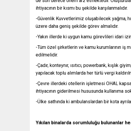
de son derece önem arz etmektedir. Oluşturulac
ihtiyacının bir kısmı bu şekilde karşılanmalıdır.
-Güvenlik Kuvvetlerimiz oluşabilecek yağma, hı
üzere daha geniş şekilde görev almalıdır.
-Yakın illerde ki uygun kamu görevlileri idari iz
-Tüm özel şirketlerin ve kamu kurumlarının iş m
edilmelidir.
-Çadır, konteynır, ısıtıcı, powerbank, kışlık g
yapılacak toplu alımlarda her türlü vergi kaldırılm
-Çevre illerdeki otellerin işletmesi OHAL kapsam
ihtiyacının giderilmesi hususunda kullanıma sok
-Ülke sathında ki ambulanslardan bir kota ayrılar
Yıkılan binalarda sorumluluğu bulunanlar h