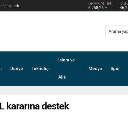
GRAM ALTIN
DOL
6.258,26
46,
İslam ve
i
Dünya
Teknoloji
Medya
Spor
Aile
L kararına destek