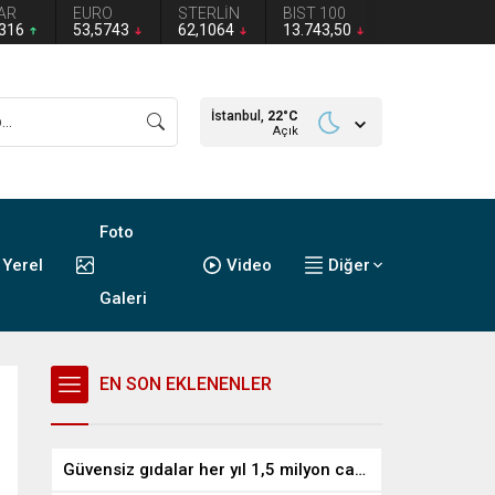
AR
EURO
STERLİN
BIST 100
2316
53,5743
62,1064
13.743,50
İstanbul,
22
°C
Açık
Foto
Yerel
Video
Diğer
Galeri
EN SON EKLENENLER
Güvensiz gıdalar her yıl 1,5 milyon can alıyor