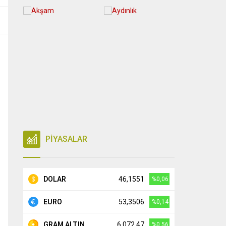
PİYASALAR
DOLAR
46,1551
%0,06
EURO
53,3506
%0,14
GRAM ALTIN
6.072,47
%0,56