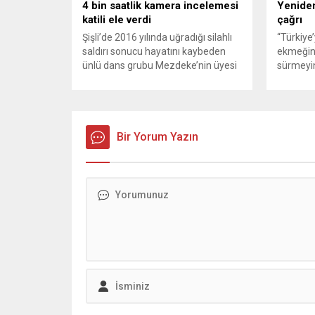
4 bin saatlik kamera incelemesi
Yeniden
katili ele verdi
çağrı
Şişli’de 2016 yılında uğradığı silahlı
“Türkiye
saldırı sonucu hayatını kaybeden
ekmeğin
ünlü dans grubu Mezdeke’nin üyesi
sürmeyin
Aynur Kanbur cinayeti, 10 yıl sonra
Genel Ba
aydınlatıldı. 4 bin saatlik güvenlik
Sözcüsü 
kamerası görüntüsünü ve bin 700
‘mutlak b
Akbil kaydını inceleyen Cinayet Büro
açıklama
ekipleri, cinayeti işlediğini itiraf eden
Bir Yorum Yazın
muhalef
maktulün akrabası Bülent G. ile
gündemsi
azmettirici olduğu öne sürülen 2...
önce anla
sorunun 
adresi ol