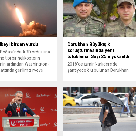
ülkeyi birden vurdu
Dorukhan Büyükışık
soruşturmasında yeni
Boğazı’nda ABD ordusuna
tutuklama: Sayı 25’e yükseldi
e tipi bir helikopterin
nin ardından Washington-
2018’de İzmir Narlıdere’de
attında gerilim zirveye
şantiyede ölü bulunan Dorukhan
ı. ABD’nin “meşru müdafaa”
Büyükışık dosyasına ilişkin
iyle İran’daki hava
soruşturmada tutuklamalar
sistemleri ve radarları
artmaya devam ediyor. Son olarak
a, İran Devrim Muhafızları
Olay Yeri İnceleme Büro Amiri
 ve Ürdün’deki Amerikan
Atakan Kaçar’ın da tutuklanmasıyla
lerini hedef alarak sert
dosyadaki tutuklu sayısı 25’e
verdi. Tahran, yeni bir ABD
yükseldi. İzmir’in Narlıdere ilçesinde
na anında yanıt verileceğini
2018 yılında şantiyede ölü bulunan
..
Dorukhan Büyükışık’a ilişkin yeniden
açılan soruşturmada tutuklamalar