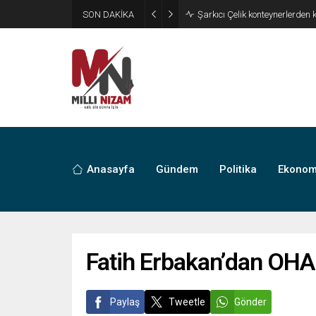
SON DAKİKA
İran 2 ülkeyi birden vurdu
Anasayfa
Gündem
Politika
Ekonom
Fatih Erbakan’dan OHA
Paylaş
Tweetle
Gönder