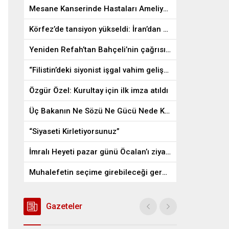
Mesane Kanserinde Hastaları Ameliyattan Kurtaran İlaç
Körfez’de tansiyon yükseldi: İran’dan ABD üslerine misilleme
Yeniden Refah’tan Bahçeli’nin çağrısına destek
“Filistin’deki siyonist işgal vahim gelişmelere gebe”
Özgür Özel: Kurultay için ilk imza atıldı
Üç Bakanın Ne Sözü Ne Gücü Nede Kudreti Yetmedi
“Siyaseti Kirletiyorsunuz”
İmralı Heyeti pazar günü Öcalan’ı ziyaret edecek
Muhalefetin seçime girebileceği gerçek bir alan kalmayabilir
Gazeteler