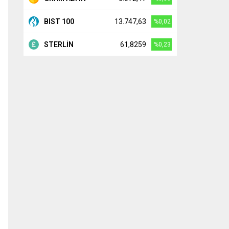
BIST 100
13.747,63
%0,02
STERLİN
61,8259
%0,23