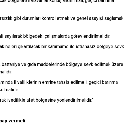
ak bölgelere karavanlar konuşlandırılmalı, geçici barınma
rsızlık gibi durumları kontrol etmek ve genel asayişi sağlamak
inli sayılarak bölgedeki çalışmalarda görevlendirilmelidir.
akineleri çıkartılacak bir kararname ile istisnasız bölgeye sevk
iyim, battaniye ve gıda maddelerinde bölgeye sevk edilmek üzere
alıdır.
ında il valiliklerinin emrine tahsis edilmeli, geçici barınma
ulmalıdır.
ak ivedilikle afet bölgesine yönlendirilmelidir.”
esap vermeli