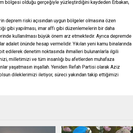
em bölgesi olduğu gerçeğiyle yüzleştirdiğini kaydeden Erbakan,
rin deprem riski açısından uygun bölgeler olmasına özen
ği gibi yapılması, imar affı gibi düzenlemelerin bir daha
inde kullanılması büyük önem arz etmektedir. Ayrıca depremde
lar adalet önünde hesap vermelidir. Yıkılan yeni kamu binalarında
t edilerek denetim noktasında ihmalleri bulunanlarla ilgili
mizi, milletimizi ve tüm insanlığı bu afetlerden muhafaza
anlar yaşatmasın inşallah. Yeniden Refah Partisi olarak Aziz
sun dileklerimizi iletiyor, süreci yakından takip ettiğimizi