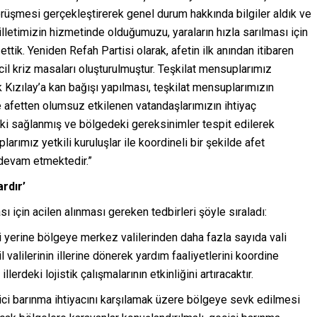
rüşmesi gerçekleştirerek genel durum hakkında bilgiler aldık ve
lletimizin hizmetinde olduğumuzu, yaraların hızla sarılması için
tik. Yeniden Refah Partisi olarak, afetin ilk anından itibaren
il kriz masaları oluşturulmuştur. Teşkilat mensuplarımız
 Kızılay’a kan bağışı yapılması, teşkilat mensuplarımızın
 afetten olumsuz etkilenen vatandaşlarımızın ihtiyaç
ki sağlanmış ve bölgedeki gereksinimler tespit edilerek
ımız yetkili kuruluşlar ile koordineli bir şekilde afet
devam etmektedir.”
rdır’
ı için acilen alınması gereken tedbirleri şöyle sıraladı:
i yerine bölgeye merkez valilerinden daha fazla sayıda vali
 valilerinin illerine dönerek yardım faaliyetlerini koordine
rdeki lojistik çalışmalarının etkinliğini artıracaktır.
çici barınma ihtiyacını karşılamak üzere bölgeye sevk edilmesi