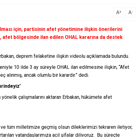
A
A
+
-
ası için, partisinin afet yönetimine ilişkin önerilerini
, afet bölgesinde ilan edilen OHAL kararına da destek
rbakan, deprem felaketine ilişkin videolu açıklamada bulundu.
yle 10 ilde 3 ay süreyle OHAL ilan edilmesine ilişkin, “Afet
 alınmış, ancak olumlu bir karardır.” dedi.
mrindeyiz’
a yönelik çalışmalarını aktaran Erbakan, hükümete afet
e tüm milletimize geçmiş olsun dileklerimizi tekraren iletiyor,
rtarılan vatandaşlarımıza acil şifalar diliyoruz. Bu süreçte