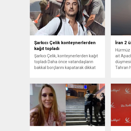
Şarkıcı Çelik konteynerlerden
İran 2 
kağıt topladı
Hürmüz 
Şarkıcı Çelik, konteynerlerden kağıt
ait Apach
topladı Daha önce vatandaşların
düşmesi
bakkal borçlarını kapatarak dikkat
Tahran h
çeken ünlü şarkıcı Çelik, bu sefer
tırmand
bambaşka bir harekete imza attı.
gerekçes
Çelik, Samsun’un İlkadım ilçesinde
savunma 
çöpten kağıt toplayarak geçimini
vurmasın
sağlayan Serpil Hanım’a destek
Bahreyn
oldu. Çelik, sokaklardaki
askeri üs
konteynerlerden kağıt topladı. Ünlü
karşılık 
şarkıcı Çelik, Samsun’un İlkadım
saldırısı
ilçesinde çöpten kağıt toplayarak...
duyurdu..