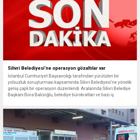
Silivri Belediyesi’ne operasyon gözaltılar var
İstanbul Cumhuriyet Başsavcılığı tarafından yürütülen bir
yolsuzluk soruşturması kapsamında Silivri Belediyesi’ne yönelik
geniş çaplı bir operasyon düzenlendi. Aralarında Silivri Belediye
Başkanı Bora Balcıoğlu, belediye bürokratları ve bazı iş
insanlarının da bulunduğu çok sayıda kişi hakkında gözaltı kararı
uygulandı. Emniyet güçlerinin belediye binasındaki teknik
inceleme ve arama çalışmaları devam ediyor. İstanbul’da...