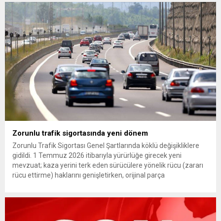
çıkarma cezası uygulanmak üzere Yüksek Disiplin Kurulu’na
(YDK) sevk edilen ve partideki tüm görevlerinden...
Zorunlu trafik sigortasında yeni dönem
Zorunlu Trafik Sigortası Genel Şartlarında köklü değişikliklere
gidildi. 1 Temmuz 2026 itibarıyla yürürlüğe girecek yeni
mevzuat; kaza yerini terk eden sürücülere yönelik rücu (zararı
rücu ettirme) haklarını genişletirken, orijinal parça
kullanımındaki yaş sınırını kaldırıyor ve değer kaybı
ödemelerinde hak sahibinin başvuru şartını otomatik hale
getiriyor. Hazine Müsteşarlığına bağlı ilgili kurumlarca...