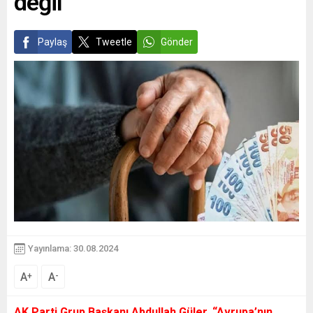
değil’
Paylaş
Tweetle
Gönder
Yayınlama: 30.08.2024
A
A
+
-
AK Parti Grup Başkanı Abdullah Güler, “Avrupa’nın