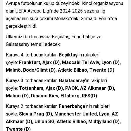
Avrupa futbolunun kulüp düzeyindeki ikinci organizasyonu
olan UEFA Avrupa Ligi’nde 2024-2025 sezonu lig
aşamasının kura çekimi Monako’daki Grimaldi Forum’da
gerçekleştirildi.
Ülkemizi bu turnuvada Beşiktaş, Fenerbahçe ve
Galatasaray temsil edecek.
Kuraya 4. torbadan katılan
Beşiktaş
‘ın rakipleri
şöyle:
Frankfurt, Ajax (D), Maccabi Tel Aviv, Lyon (D),
Malmö, Bodo/Glimt (D), Atletic Bilbao, Twente (D)
Kuraya 3. torbadan katılan
Galatasaray
‘ın rakipleri
şöyle:
Tottenham, Ajax (D), PAOK, AZ Alkmaar (D),
Malmö (D), Dinamo Kiev, Elfsborg, RFS(D)
Kuraya 2. torbadan katılan
Fenerbahçe
‘nin rakipleri
şöyle:
Slavia Prag (D), Manchester United, Lyon, AZ
Alkmaar (D), Union SG, Atletic Bilbao, Midtjylland (D),
Twente (D)