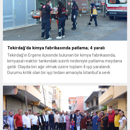
Tekirdağ’da kimya fabrikasında patlama; 4 yaralı
Tekirdağ’ın Ergene ilçesinde bulunan bir kimya fabrikasında,
kimyasal reaktör tankındaki sızıntı nedeniyle patlama meydana
geldi. Olayda biri ağır olmak üzere toplam 4 işçi yaralandı.
Durumu kritik olan bir işçi tedavi amacıyla İstanbul’a sevk
edilirken, bölgede AFAD ve KBRN ekipleri tarafından geniş çaplı
güvenlik ve sızıntı incelemesi başlatıldı. Tekirdağ’ın Ergene
ilçesine...