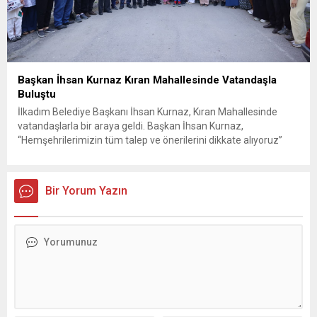
Başkan İhsan Kurnaz Kıran Mahallesinde Vatandaşla
Buluştu
İlkadım Belediye Başkanı İhsan Kurnaz, Kıran Mahallesinde
vatandaşlarla bir araya geldi. Başkan İhsan Kurnaz,
“Hemşehrilerimizin tüm talep ve önerilerini dikkate alıyoruz”
dedi. İlkadım Belediye Başkanı İhsan Kurnaz, mahalle ziyaretleri
kapsamında Kıran Mahallesini ziyaret etti. Mahalle sakinleriyle
sohbet eden, onların talep ve önerileri dinleyen Başkan İhsan
Bir Yorum Yazın
Kurnaz, gelen taleplerin çözümü için...