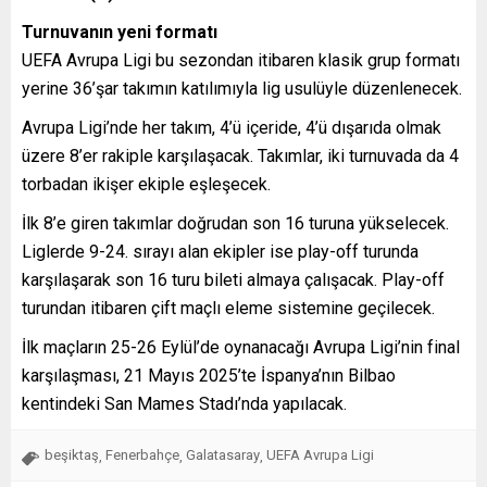
Turnuvanın yeni formatı
UEFA Avrupa Ligi bu sezondan itibaren klasik grup formatı
yerine 36’şar takımın katılımıyla lig usulüyle düzenlenecek.
Avrupa Ligi’nde her takım, 4’ü içeride, 4’ü dışarıda olmak
üzere 8’er rakiple karşılaşacak. Takımlar, iki turnuvada da 4
torbadan ikişer ekiple eşleşecek.
İlk 8’e giren takımlar doğrudan son 16 turuna yükselecek.
Liglerde 9-24. sırayı alan ekipler ise play-off turunda
karşılaşarak son 16 turu bileti almaya çalışacak. Play-off
turundan itibaren çift maçlı eleme sistemine geçilecek.
İlk maçların 25-26 Eylül’de oynanacağı Avrupa Ligi’nin final
karşılaşması, 21 Mayıs 2025’te İspanya’nın Bilbao
kentindeki San Mames Stadı’nda yapılacak.
beşiktaş
Fenerbahçe
Galatasaray
UEFA Avrupa Ligi
,
,
,