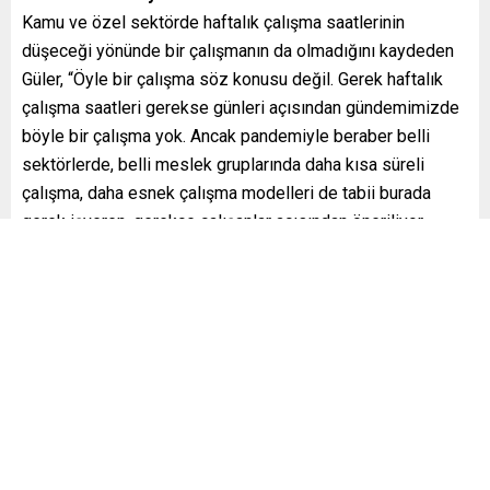
Kamu ve özel sektörde haftalık çalışma saatlerinin
düşeceği yönünde bir çalışmanın da olmadığını kaydeden
Güler, “Öyle bir çalışma söz konusu değil. Gerek haftalık
çalışma saatleri gerekse günleri açısından gündemimizde
böyle bir çalışma yok. Ancak pandemiyle beraber belli
sektörlerde, belli meslek gruplarında daha kısa süreli
çalışma, daha esnek çalışma modelleri de tabii burada
gerek işveren, gerekçe çalışanlar açısından öneriliyor,
çalışılıyor. Bu mahiyette eğer olabilecekse sadece belli
meslek kollarında ve belli mesleğin icrası noktasında
uzaktan çalışma modeli gibi daha kısa süreli haftalığın belli
günlerinde çalışabilecek bazı öneriler ve teklifler var. Bu
yönüyle olabilecektir. Yoksa mevcut çalışma hayatımız
içerisinde gerek haftalık çalışma günleri gerekse de
haftalık çalışma saatleriyle ilgili düşürülmesiyle ilgili
herhangi bir düzenlememiz yok. Herhangi bir hayata
geçecek bir çalışma şu anda bulunmuyor” dedi.