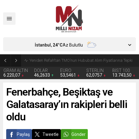
İstanbul,
24
°C
Az Bulutlu
CHP’de Günaydın ve Başarır’ın grup başkanvekilliği düştü
GRAM ALTIN
DOLAR
EURO
STERLİN
BIST 100
6.220,07
46,2633
53,5461
62,0757
13.743,50
Fenerbahçe, Beşiktaş ve
Galatasaray’ın rakipleri belli
oldu
Paylaş
Tweetle
Gönder