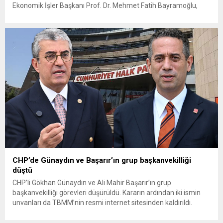
Ekonomik İşler Başkanı Prof. Dr. Mehmet Fatih Bayramoğlu,
Toprak Mahsulleri Ofisi’nin (TMO) açıkladığı hububat alım
fiyatlarına ilişkin yazılı bir açıklama yaptı. Bayramoğlu, açıklanan
fiyatların çiftçinin artan maliyetlerini karşılamaktan uzak
olduğunu savunarak fiyatların yeniden değerlendirilmesi
çağrısında...
CHP’de Günaydın ve Başarır’ın grup başkanvekilliği
düştü
CHP’li Gökhan Günaydın ve Ali Mahir Başarır’ın grup
başkanvekilliği görevleri düşürüldü. Kararın ardından iki ismin
unvanları da TBMM’nin resmi internet sitesinden kaldırıldı.
Günaydın, ilk açıklamasında “Olmayan MYK’nın verdiği
hukuksuz bir karardır” dedi. CHP’den tedbirli olarak kesin