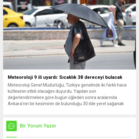
Meteoroloji 9 ili uyardı: Sıcaklık 38 dereceyi bulacak
Meteoroloji Genel Müdürlüğü, Türkiye genelinde iki farklı hava
kütlesinin etkili olacağını duyurdu. Yapılan son
değerlendirmelere göre bugün öğleden sonra aralarında
Ankara’nın bir kesiminin de bulunduğu 30 ilde yerel sağanak
yağış geçişleri beklenirken; Ege ve Güneydoğu Anadolu
bölgelerindeki 9 ilde ise hava sıcaklıkları mevsim normallerinin
üzerine çıkarak yaz değerlerine ulaşacak. Ayrıca...
Bir Yorum Yazın