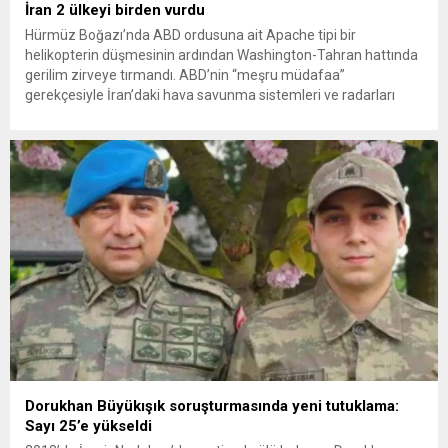
İran 2 ülkeyi birden vurdu
Hürmüz Boğazı’nda ABD ordusuna ait Apache tipi bir
helikopterin düşmesinin ardından Washington-Tahran hattında
gerilim zirveye tırmandı. ABD’nin “meşru müdafaa”
gerekçesiyle İran’daki hava savunma sistemleri ve radarları
vurmasına, İran Devrim Muhafızları Bahreyn ve Ürdün’deki
Amerikan askeri üslerini hedef alarak sert karşılık verdi. Tahran,
yeni bir ABD saldırısına anında yanıt verileceğini duyurdu....
Dorukhan Büyükışık soruşturmasında yeni tutuklama:
Sayı 25’e yükseldi