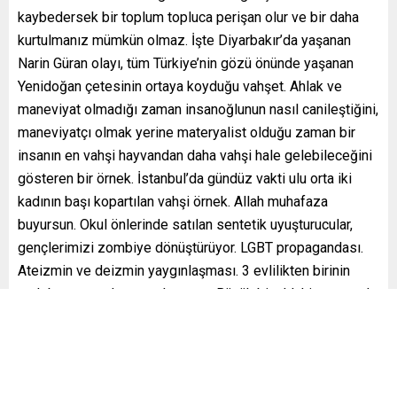
kaybedersek bir toplum topluca perişan olur ve bir daha
kurtulmanız mümkün olmaz. İşte Diyarbakır’da yaşanan
Narin Güran olayı, tüm Türkiye’nin gözü önünde yaşanan
Yenidoğan çetesinin ortaya koyduğu vahşet. Ahlak ve
maneviyat olmadığı zaman insanoğlunun nasıl canileştiğini,
maneviyatçı olmak yerine materyalist olduğu zaman bir
insanın en vahşi hayvandan daha vahşi hale gelebileceğini
gösteren bir örnek. İstanbul’da gündüz vakti ulu orta iki
kadının başı kopartılan vahşi örnek. Allah muhafaza
buyursun. Okul önlerinde satılan sentetik uyuşturucular,
gençlerimizi zombiye dönüştürüyor. LGBT propagandası.
Ateizmin ve deizmin yaygınlaşması. 3 evlilikten birinin
artık boşanmayla sonuçlanması. Büyük bir ahlaki erozyonla
karşı karşıyayız. Buna karşı Yeniden Refah iktidarında çok
önemli adımları atacağız” ifadelerini kullandı.