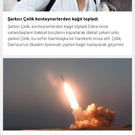
Şarkıcı Çelik konteynerlerden kağıt topladı
Şarkıcı Çelik, konteynerlerden kağıt topladı Daha önce
vatandaşların bakkal borçlarını kapatarak dikkat çeken ünlü
şarkıcı Çelik, bu sefer bambaşka bir harekete imza attı. Çelik,
Samsun’un İlkadım ilçesinde çöpten kağıt toplayarak geçimini
sağlayan Serpil Hanım’a destek oldu. Çelik, sokaklardaki
konteynerlerden kağıt topladı. Ünlü şarkıcı Çelik, Samsun’un
İlkadım ilçesinde çöpten kağıt toplayarak...