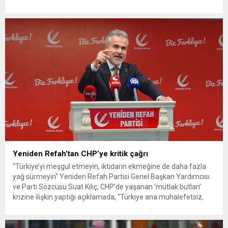
ekipleri, cinayeti işlediğini itiraf eden maktulün akrabası Bülent
G. ile azmettirici olduğu öne sürülen 2...
Yeniden Refah’tan CHP’ye kritik çağrı
“Türkiye’yi meşgul etmeyin, iktidarın ekmeğine de daha fazla
yağ sürmeyin” Yeniden Refah Partisi Genel Başkan Yardımcısı
ve Parti Sözcüsü Suat Kılıç, CHP’de yaşanan ‘mutlak butlan’
krizine ilişkin yaptığı açıklamada, “Türkiye ana muhalefetsiz,
ana muhalefet gündemsiz kalmamalıdır. Bir an önce anlaşın,
kurultay kararı alın, sorunun kaynağı değil, çözümün adresi
olun. Türkiye’yi...