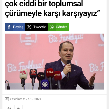
çok ciddi bir toplumsal
çürümeyle karşı karşıyayız”
Paylaş
Tweetle
Gönder
Yayınlama: 27.10.2024
A
A
+
-