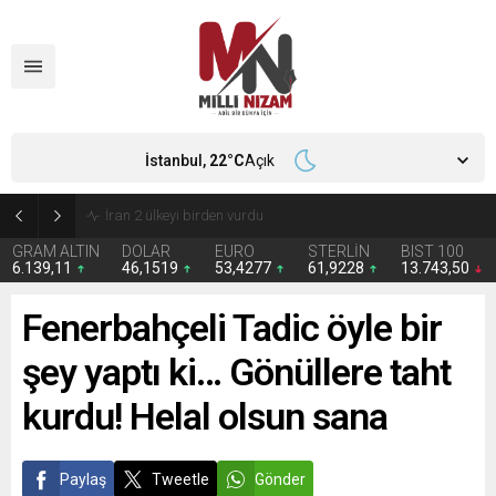
İstanbul,
22
°C
Açık
İran 2 ülkeyi birden vurdu
GRAM ALTIN
DOLAR
EURO
STERLİN
BIST 100
6.139,11
46,1519
53,4277
61,9228
13.743,50
Fenerbahçeli Tadic öyle bir
şey yaptı ki… Gönüllere taht
kurdu! Helal olsun sana
Paylaş
Tweetle
Gönder