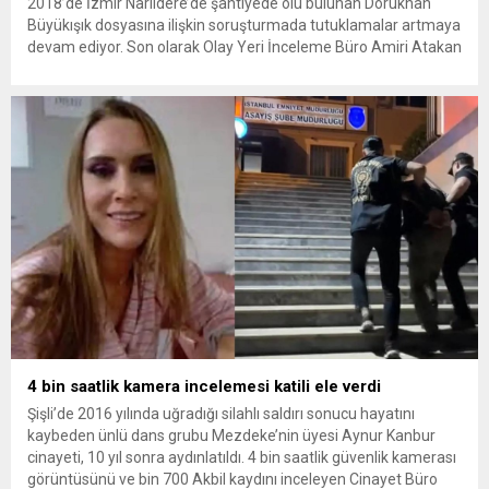
2018’de İzmir Narlıdere’de şantiyede ölü bulunan Dorukhan
Büyükışık dosyasına ilişkin soruşturmada tutuklamalar artmaya
devam ediyor. Son olarak Olay Yeri İnceleme Büro Amiri Atakan
Kaçar’ın da tutuklanmasıyla dosyadaki tutuklu sayısı 25’e
yükseldi. İzmir’in Narlıdere ilçesinde 2018 yılında şantiyede ölü
bulunan Dorukhan Büyükışık’a ilişkin yeniden açılan
soruşturmada tutuklamalar genişliyor. Son olarak dönemin...
4 bin saatlik kamera incelemesi katili ele verdi
Şişli’de 2016 yılında uğradığı silahlı saldırı sonucu hayatını
kaybeden ünlü dans grubu Mezdeke’nin üyesi Aynur Kanbur
cinayeti, 10 yıl sonra aydınlatıldı. 4 bin saatlik güvenlik kamerası
görüntüsünü ve bin 700 Akbil kaydını inceleyen Cinayet Büro