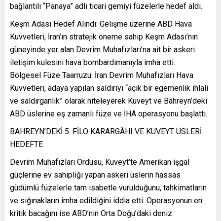
bağlantılı “Panaya” adlı ticari gemiyi füzelerle hedef aldı.
Keşm Adası Hedef Alındı: Gelişme üzerine ABD Hava
Kuvvetleri, İran’ın stratejik öneme sahip Keşm Adası’nın
güneyinde yer alan Devrim Muhafızları’na ait bir askeri
iletişim kulesini hava bombardımanıyla imha etti.
Bölgesel Füze Taarruzu: İran Devrim Muhafızları Hava
Kuvvetleri, adaya yapılan saldırıyı “açık bir egemenlik ihlali
ve saldırganlık” olarak niteleyerek Kuveyt ve Bahreyn’deki
ABD üslerine eş zamanlı füze ve İHA operasyonu başlattı.
BAHREYN’DEKİ 5. FİLO KARARGÂHI VE KUVEYT ÜSLERİ
HEDEFTE
Devrim Muhafızları Ordusu, Kuveyt’te Amerikan işgal
güçlerine ev sahipliği yapan askeri üslerin hassas
güdümlü füzelerle tam isabetle vurulduğunu, tahkimatların
ve sığınakların imha edildiğini iddia etti. Operasyonun en
kritik bacağını ise ABD’nin Orta Doğu’daki deniz