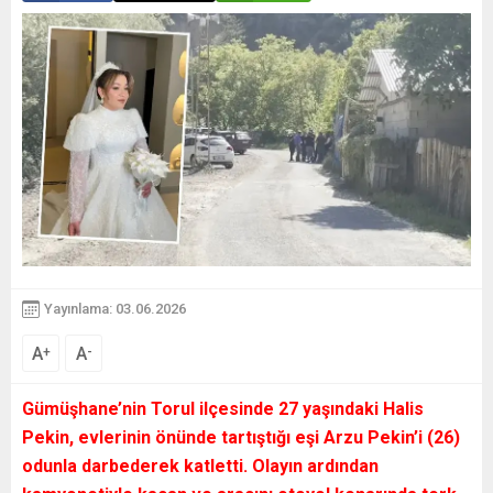
Yayınlama: 03.06.2026
A
A
+
-
Gümüşhane’nin Torul ilçesinde 27 yaşındaki Halis
Pekin, evlerinin önünde tartıştığı eşi Arzu Pekin’i (26)
odunla darbederek katletti. Olayın ardından