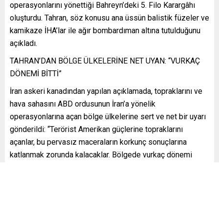
operasyonlarını yönettiği Bahreyn’deki 5. Filo Karargâhı
oluşturdu. Tahran, söz konusu ana üssün balistik füzeler ve
kamikaze İHA’lar ile ağır bombardıman altına tutulduğunu
açıkladı.
TAHRAN’DAN BÖLGE ÜLKELERİNE NET UYAN: “VURKAÇ
DÖNEMİ BİTTİ”
İran askeri kanadından yapılan açıklamada, topraklarını ve
hava sahasını ABD ordusunun İran’a yönelik
operasyonlarına açan bölge ülkelerine sert ve net bir uyarı
gönderildi: “Terörist Amerikan güçlerine topraklarını
açanlar, bu pervasız maceraların korkunç sonuçlarına
katlanmak zorunda kalacaklar. Bölgede vurkaç dönemi
tamamen sona ermiştir. Hürmüz Boğazı’nın güvenliğinin
bozulmasının, saldırgan Amerikan ordusu için faturası çok
ağır olacaktır.”
ABD’NİN KÖRFEZ’DE İRAN’A YÖNELİK SALDIRILARI