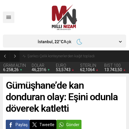
İstanbul,
22
°C
Açık
İran 2 ülkeyi birden vurdu
GRAM ALTIN
DOLAR
EURO
STERLİN
BIST 100
6.258,26
46,2316
53,5743
62,1064
13.743,50
Gümüşhane’de kan
donduran olay: Eşini odunla
döverek katletti
Paylaş
Tweetle
Gönder