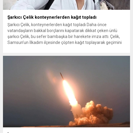
Şarkıcı Çelik konteynerlerden kağıt topladı
Şarkıcı Çelik, konteynerlerden kağıt topladı Daha önce
vatandaşların bakkal borçlarını kapatarak dikkat çeken ünlü
şarkıcı Çelik, bu sefer bambaşka bir harekete imza attı. Çelik,
Samsun’un İlkadım ilçesinde çöpten kağıt toplayarak geçimini
sağlayan Serpil Hanım’a destek oldu. Çelik, sokaklardaki
konteynerlerden kağıt topladı. Ünlü şarkıcı Çelik, Samsun’un
İlkadım ilçesinde çöpten kağıt toplayarak...