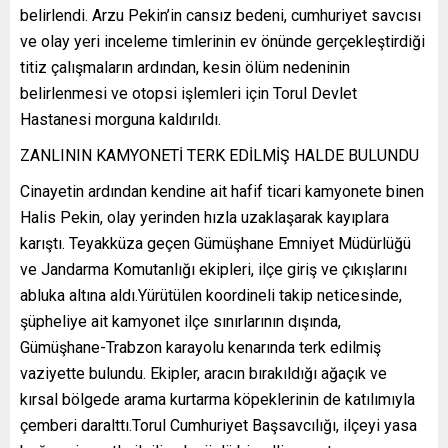
belirlendi. Arzu Pekin’in cansız bedeni, cumhuriyet savcısı
ve olay yeri inceleme timlerinin ev önünde gerçekleştirdiği
titiz çalışmaların ardından, kesin ölüm nedeninin
belirlenmesi ve otopsi işlemleri için Torul Devlet
Hastanesi morguna kaldırıldı.
ZANLININ KAMYONETİ TERK EDİLMİŞ HALDE BULUNDU
Cinayetin ardından kendine ait hafif ticari kamyonete binen
Halis Pekin, olay yerinden hızla uzaklaşarak kayıplara
karıştı. Teyakküza geçen Gümüşhane Emniyet Müdürlüğü
ve Jandarma Komutanlığı ekipleri, ilçe giriş ve çıkışlarını
abluka altına aldı.Yürütülen koordineli takip neticesinde,
şüpheliye ait kamyonet ilçe sınırlarının dışında,
Gümüşhane-Trabzon karayolu kenarında terk edilmiş
vaziyette bulundu. Ekipler, aracın bırakıldığı ağaçık ve
kırsal bölgede arama kurtarma köpeklerinin de katılımıyla
çemberi daralttı.Torul Cumhuriyet Başsavcılığı, ilçeyi yasa