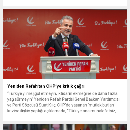
ekipleri, cinayeti işlediğini itiraf eden maktulün akrabası Bülent
G. ile azmettirici olduğu öne sürülen 2...
Yeniden Refah’tan CHP’ye kritik çağrı
“Türkiye’yi meşgul etmeyin, iktidarın ekmeğine de daha fazla
yağ sürmeyin” Yeniden Refah Partisi Genel Başkan Yardımcısı
ve Parti Sözcüsü Suat Kılıç, CHP’de yaşanan ‘mutlak butlan’
krizine ilişkin yaptığı açıklamada, “Türkiye ana muhalefetsiz,
ana muhalefet gündemsiz kalmamalıdır. Bir an önce anlaşın,
kurultay kararı alın, sorunun kaynağı değil, çözümün adresi
olun. Türkiye’yi...