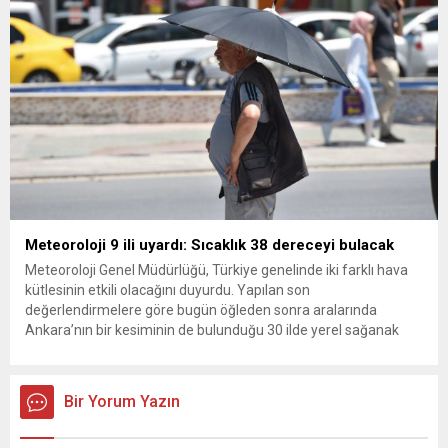
Meteoroloji 9 ili uyardı: Sıcaklık 38 dereceyi bulacak
Meteoroloji Genel Müdürlüğü, Türkiye genelinde iki farklı hava
kütlesinin etkili olacağını duyurdu. Yapılan son
değerlendirmelere göre bugün öğleden sonra aralarında
Ankara’nın bir kesiminin de bulunduğu 30 ilde yerel sağanak
yağış geçişleri beklenirken; Ege ve Güneydoğu Anadolu
bölgelerindeki 9 ilde ise hava sıcaklıkları mevsim normallerinin
üzerine çıkarak yaz değerlerine ulaşacak. Ayrıca...
Bir Yorum Yazın