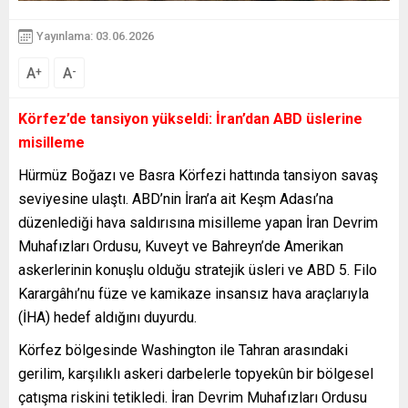
Yayınlama: 03.06.2026
A
A
+
-
Körfez’de tansiyon yükseldi: İran’dan ABD üslerine
misilleme
Hürmüz Boğazı ve Basra Körfezi hattında tansiyon savaş
seviyesine ulaştı. ABD’nin İran’a ait Keşm Adası’na
düzenlediği hava saldırısına misilleme yapan İran Devrim
Muhafızları Ordusu, Kuveyt ve Bahreyn’de Amerikan
askerlerinin konuşlu olduğu stratejik üsleri ve ABD 5. Filo
Karargâhı’nu füze ve kamikaze insansız hava araçlarıyla
(İHA) hedef aldığını duyurdu.
Körfez bölgesinde Washington ile Tahran arasındaki
gerilim, karşılıklı askeri darbelerle topyekûn bir bölgesel
çatışma riskini tetikledi. İran Devrim Muhafızları Ordusu