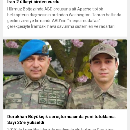
İran 2 ülkeyi birden vurdu
Hürmüz Boğazı’nda ABD ordusuna ait Apache tipi bir
helikopterin düşmesinin ardından Washington-Tahran hattında
gerilim zirveye tırmandı. ABD’nin “meşru müdafaa”
gerekçesiyle İran’daki hava savunma sistemleri ve radarları
vurmasına, İran Devrim Muhafızları Bahreyn ve Ürdün’deki
Amerikan askeri üslerini hedef alarak sert karşılık verdi. Tahran,
yeni bir ABD saldırısına anında yanıt verileceğini duyurdu....
Dorukhan Büyükışık soruşturmasında yeni tutuklama:
Sayı 25’e yükseldi
2018’de İzmir Narlıdere’de şantiyede ölü bulunan Dorukhan