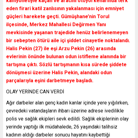
kamyonetiyle kaçan ve aracını otoyol kenarında terk
eden firari katil zanlısının yakalanması için emniyet
güçleri harekete geçti. Gümüşhane’nin Torul
ilçesinde, Merkez Mahallesi Değirmen Yanı
mevkisinde yaşanan trajedide henüz belirlenemeyen
bir sebepten ötürü aile içi şiddet cinayetle noktalandı.
Halis Pekin (27) ile eşi Arzu Pekin (26) arasında
evlerinin önünde bulunan odun istifleme alanında bir
tartışma çıktı. Sözlü tartışmanın kısa sürede şiddete
dönüşmesi üzerine Halis Pekin, alandaki odun
parçalarıyla eşini darbetmeye başladı.
OLAY YERİNDE CAN VERDİ
Ağır darbeler alan genç kadın kanlar içinde yere yığılırken,
çevredeki vatandaşların ihbarı üzerine adrese ivedilikle
polis ve sağlık ekipleri sevk edildi. Sağlık ekiplerinin olay
yerinde yaptığı ilk müdahalede, 26 yaşındaki talihsiz
kadının aldığı darbeler sonucu hayatını kaybettiği