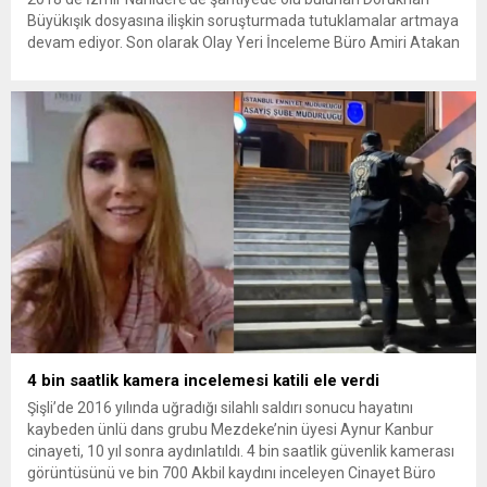
Büyükışık dosyasına ilişkin soruşturmada tutuklamalar artmaya
devam ediyor. Son olarak Olay Yeri İnceleme Büro Amiri Atakan
Kaçar’ın da tutuklanmasıyla dosyadaki tutuklu sayısı 25’e
yükseldi. İzmir’in Narlıdere ilçesinde 2018 yılında şantiyede ölü
bulunan Dorukhan Büyükışık’a ilişkin yeniden açılan
soruşturmada tutuklamalar genişliyor. Son olarak dönemin...
4 bin saatlik kamera incelemesi katili ele verdi
Şişli’de 2016 yılında uğradığı silahlı saldırı sonucu hayatını
kaybeden ünlü dans grubu Mezdeke’nin üyesi Aynur Kanbur
cinayeti, 10 yıl sonra aydınlatıldı. 4 bin saatlik güvenlik kamerası
görüntüsünü ve bin 700 Akbil kaydını inceleyen Cinayet Büro