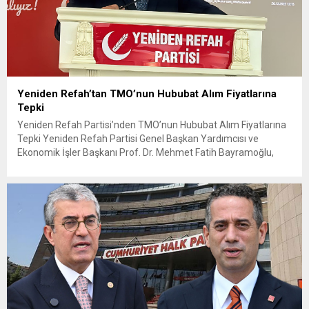
Yeniden Refah’tan TMO’nun Hububat Alım Fiyatlarına
Tepki
Yeniden Refah Partisi’nden TMO’nun Hububat Alım Fiyatlarına
Tepki Yeniden Refah Partisi Genel Başkan Yardımcısı ve
Ekonomik İşler Başkanı Prof. Dr. Mehmet Fatih Bayramoğlu,
Toprak Mahsulleri Ofisi’nin (TMO) açıkladığı hububat alım
fiyatlarına ilişkin yazılı bir açıklama yaptı. Bayramoğlu, açıklanan
fiyatların çiftçinin artan maliyetlerini karşılamaktan uzak
olduğunu savunarak fiyatların yeniden değerlendirilmesi
çağrısında...