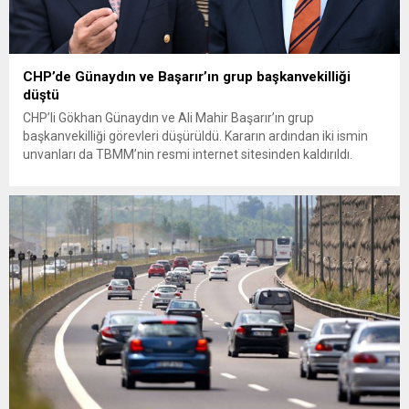
CHP’de Günaydın ve Başarır’ın grup başkanvekilliği
düştü
CHP’li Gökhan Günaydın ve Ali Mahir Başarır’ın grup
başkanvekilliği görevleri düşürüldü. Kararın ardından iki ismin
unvanları da TBMM’nin resmi internet sitesinden kaldırıldı.
Günaydın, ilk açıklamasında “Olmayan MYK’nın verdiği
hukuksuz bir karardır” dedi. CHP’den tedbirli olarak kesin
çıkarma cezası uygulanmak üzere Yüksek Disiplin Kurulu’na
(YDK) sevk edilen ve partideki tüm görevlerinden...