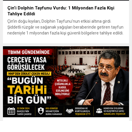
Çin’i Dolphin Tayfunu Vurdu: 1 Milyondan Fazla Kişi
Tahliye Edildi
Çin’in doğu kıyıları, Dolphin Tayfunu’nun etkisi altına girdi.
Şiddetli rüzgâr ve sağanak yağışları beraberinde getiren tayfun
nedeniyle 1 milyondan fazla kişi güvenli bölgelere tahliye edildi.
Ulaşımda ciddi aksamalar yaşanırken yetkililer sel, su baskını ve
toprak kayması riskine karşı uyarılarını sürdürüyor. Dolphin, 9
Ağustos Pazar günü Çin’in doğu kıyılarında karaya ulaştı....
MHP’li Feti Yıldız’dan Çerçeve Yasa Mesajı: “Bugün
Tarihi Bir Gün”