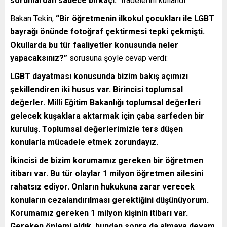
sorunlardan sadece birkaçı.”
ifadelerini kullandı.
Bakan Tekin,
“Bir öğretmenin ilkokul çocukları ile LGBT
bayrağı önünde fotoğraf çektirmesi tepki çekmişti.
Okullarda bu tür faaliyetler konusunda neler
yapacaksınız?”
sorusuna şöyle cevap verdi:
LGBT dayatması konusunda bizim bakış açımızı
şekillendiren iki husus var. Birincisi toplumsal
değerler. Milli Eğitim Bakanlığı toplumsal değerleri
gelecek kuşaklara aktarmak için çaba sarfeden bir
kuruluş. Toplumsal değerlerimizle ters düşen
konularla mücadele etmek zorundayız.
İkincisi de bizim korumamız gereken bir öğretmen
itibarı var. Bu tür olaylar 1 milyon öğretmen ailesini
rahatsız ediyor. Onların hukukuna zarar verecek
konuların cezalandırılması gerektiğini düşünüyorum.
Korumamız gereken 1 milyon kişinin itibarı var.
Gereken önlemi aldık, bundan sonra da almaya devam