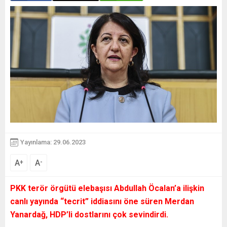
Yayınlama: 29.06.2023
A
A
+
-
PKK terör örgütü elebaşısı Abdullah Öcalan’a ilişkin
canlı yayında
“tecrit”
iddiasını öne süren Merdan
Yanardağ, HDP’li dostlarını çok sevindirdi.