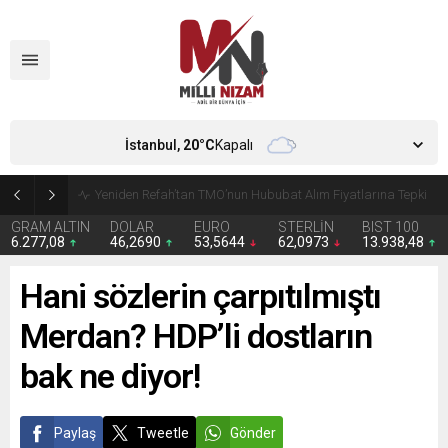
İstanbul,
20
°C
Kapalı
CHP’de Günaydın ve Başarır’ın grup başkanvekilliği düştü
GRAM ALTIN
DOLAR
EURO
STERLİN
BIST 100
6.277,08
46,2690
53,5644
62,0973
13.938,48
Hani sözlerin çarpıtılmıştı
Merdan? HDP’li dostların
bak ne diyor!
Paylaş
Tweetle
Gönder