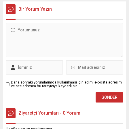
kapsamında Kıran Mahallesini ziyaret etti. Mahalle sakinleriyle
sohbet eden, onların talep ve önerileri dinleyen Başkan İhsan
Bir Yorum Yazın
Kurnaz, gelen taleplerin çözümü için...
Daha sonraki yorumlarımda kullanılması için adım, e-posta adresim
ve site adresim bu tarayıcıya kaydedilsin.
Ziyaretçi Yorumları - 0 Yorum