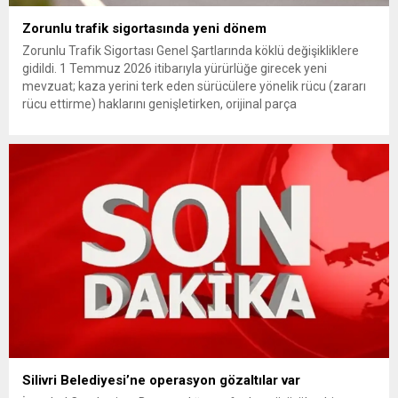
Zorunlu trafik sigortasında yeni dönem
Zorunlu Trafik Sigortası Genel Şartlarında köklü değişikliklere
gidildi. 1 Temmuz 2026 itibarıyla yürürlüğe girecek yeni
mevzuat; kaza yerini terk eden sürücülere yönelik rücu (zararı
rücu ettirme) haklarını genişletirken, orijinal parça
kullanımındaki yaş sınırını kaldırıyor ve değer kaybı
ödemelerinde hak sahibinin başvuru şartını otomatik hale
getiriyor. Hazine Müsteşarlığına bağlı ilgili kurumlarca...
Silivri Belediyesi’ne operasyon gözaltılar var