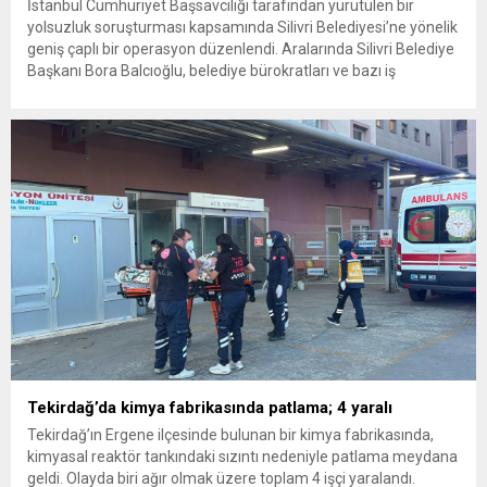
İstanbul Cumhuriyet Başsavcılığı tarafından yürütülen bir
yolsuzluk soruşturması kapsamında Silivri Belediyesi’ne yönelik
geniş çaplı bir operasyon düzenlendi. Aralarında Silivri Belediye
Başkanı Bora Balcıoğlu, belediye bürokratları ve bazı iş
insanlarının da bulunduğu çok sayıda kişi hakkında gözaltı kararı
uygulandı. Emniyet güçlerinin belediye binasındaki teknik
inceleme ve arama çalışmaları devam ediyor. İstanbul’da...
Tekirdağ’da kimya fabrikasında patlama; 4 yaralı
Tekirdağ’ın Ergene ilçesinde bulunan bir kimya fabrikasında,
kimyasal reaktör tankındaki sızıntı nedeniyle patlama meydana
geldi. Olayda biri ağır olmak üzere toplam 4 işçi yaralandı.