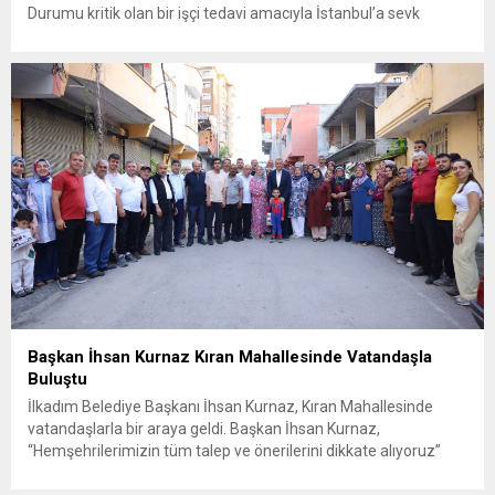
Durumu kritik olan bir işçi tedavi amacıyla İstanbul’a sevk
edilirken, bölgede AFAD ve KBRN ekipleri tarafından geniş çaplı
güvenlik ve sızıntı incelemesi başlatıldı. Tekirdağ’ın Ergene
ilçesine...
Başkan İhsan Kurnaz Kıran Mahallesinde Vatandaşla
Buluştu
İlkadım Belediye Başkanı İhsan Kurnaz, Kıran Mahallesinde
vatandaşlarla bir araya geldi. Başkan İhsan Kurnaz,
“Hemşehrilerimizin tüm talep ve önerilerini dikkate alıyoruz”
dedi. İlkadım Belediye Başkanı İhsan Kurnaz, mahalle ziyaretleri