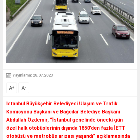
Yayınlama: 28.07.2023
A
A
+
-
İstanbul Büyükşehir Belediyesi Ulaşım ve Trafik
Komisyonu Başkanı ve Bağcılar Belediye Başkanı
Abdullah Özdemir, “İstanbul genelinde önceki gün
özel halk otobüslerinin dışında 1850’den fazla İETT
otobüsü ve metrobüs arızası yaşandı” açıklamasında