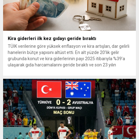
Kira giderleri ilk kez gıdayı geride bıraktı
TÜİK verilerine göre yüksek enflasyon ve kira artışları, dar gelirli
hanelerin bütçe yapısını altüst etti. En alt yüzde 20’lik gelir
grubunda konut ve kira giderlerinin payı 2025 itibarıyla %39’a
ulaşarak gıda harcamalarını geride bıraktı ve son 23 yılın
zirvesine çıktı. Türkiye’de yaşanan yüksek enflasyon ve hız
kazanan kira artışları, düşük...