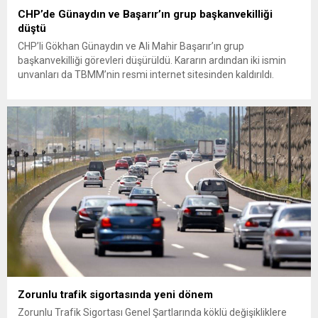
CHP’de Günaydın ve Başarır’ın grup başkanvekilliği
düştü
CHP’li Gökhan Günaydın ve Ali Mahir Başarır’ın grup
başkanvekilliği görevleri düşürüldü. Kararın ardından iki ismin
unvanları da TBMM’nin resmi internet sitesinden kaldırıldı.
Günaydın, ilk açıklamasında “Olmayan MYK’nın verdiği
hukuksuz bir karardır” dedi. CHP’den tedbirli olarak kesin
çıkarma cezası uygulanmak üzere Yüksek Disiplin Kurulu’na
(YDK) sevk edilen ve partideki tüm görevlerinden...
Zorunlu trafik sigortasında yeni dönem
Zorunlu Trafik Sigortası Genel Şartlarında köklü değişikliklere