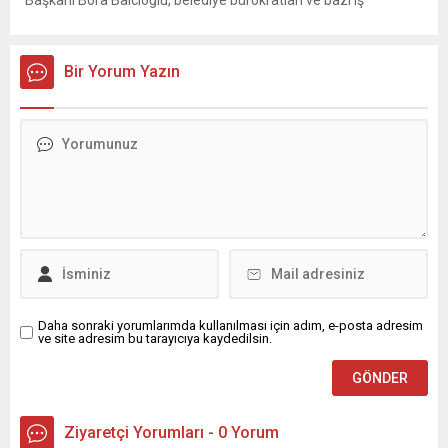
Başkanı Bora Balcıoğlu, belediye bürokratları ve bazı iş
insanlarının da bulunduğu çok sayıda kişi hakkında gözaltı kararı
uygulandı. Emniyet güçlerinin belediye binasındaki teknik
inceleme ve arama çalışmaları devam ediyor. İstanbul’da...
Bir Yorum Yazın
Daha sonraki yorumlarımda kullanılması için adım, e-posta adresim
ve site adresim bu tarayıcıya kaydedilsin.
Ziyaretçi Yorumları - 0 Yorum