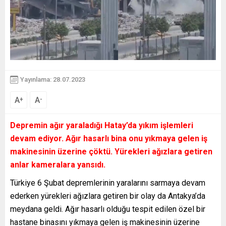
Yayınlama: 28.07.2023
A
A
+
-
Depremin ağır yaraladığı Hatay’da yıkım işlemleri
devam ediyor. Ağır hasarlı bina onu yıkmaya gelen iş
makinesinin üzerine çöktü. Yürekleri ağızlara getiren
anlar kameralara yansıdı.
Türkiye 6 Şubat depremlerinin yaralarını sarmaya devam
ederken yürekleri ağızlara getiren bir olay da Antakya’da
meydana geldi. Ağır hasarlı olduğu tespit edilen özel bir
hastane binasını yıkmaya gelen iş makinesinin üzerine