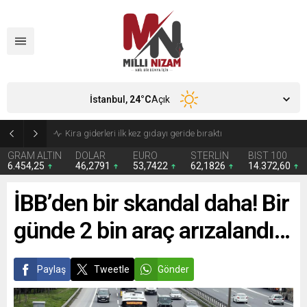
İstanbul,
24
°C
Açık
Kira giderleri ilk kez gıdayı geride bıraktı
GRAM ALTIN
DOLAR
EURO
STERLİN
BIST 100
6.454,25
46,2791
53,7422
62,1826
14.372,60
İBB’den bir skandal daha! Bir
günde 2 bin araç arızalandı…
Paylaş
Tweetle
Gönder