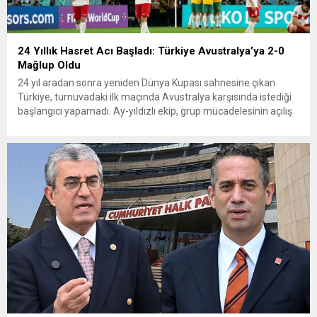
24 Yıllık Hasret Acı Başladı: Türkiye Avustralya’ya 2-0
Mağlup Oldu
24 yıl aradan sonra yeniden Dünya Kupası sahnesine çıkan
Türkiye, turnuvadaki ilk maçında Avustralya karşısında istediği
başlangıcı yapamadı. Ay-yıldızlı ekip, grup mücadelesinin açılış
karşılaşmasında rakibine 2-0 mağlup olarak Dünya Kupası
serüvenine puansız başladı. Karşılaşmanın ilk dakikalarından
itibaren iki takım da kontrollü bir oyun sergilerken, Avustralya
özellikle hızlı hücumlarla etkili olmaya...