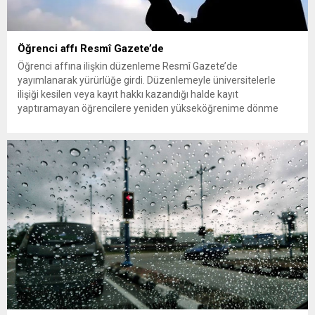
Öğrenci affı Resmî Gazete’de
Öğrenci affına ilişkin düzenleme Resmî Gazete’de
yayımlanarak yürürlüğe girdi. Düzenlemeyle üniversitelerle
ilişiği kesilen veya kayıt hakkı kazandığı halde kayıt
yaptıramayan öğrencilere yeniden yükseköğrenime dönme
imkânı tanındı. Peki öğrenci affından kimler yararlanabilecek,
başvurular ne zaman ve nereye yapılacak? Üniversitelerle ilişiği
kesilen öğrencilere yeniden öğrenim hakkı tanıyan “öğrenci
affı” düzenlemesi böylece resmen...