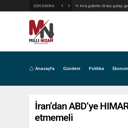
SON DAKİKA
24 Yıllık Hasret Acı Başladı:
Anasayfa
Gündem
Politika
Ekonom
İran’dan ABD’ye HIMAR
etmemeli