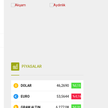
PİYASALAR
DOLAR
46,2690
%0,15
EURO
53,5644
%-0,16
GRAM ALTIN
6.277,08
%0,31