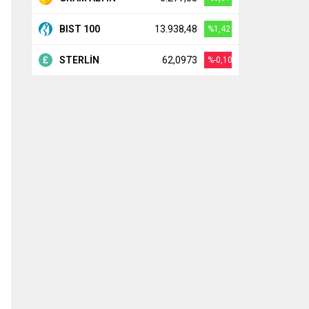
BIST 100
13.938,48
%1,42
STERLİN
62,0973
%-0,10