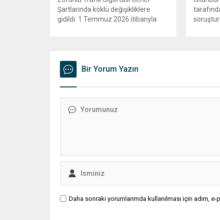
Şartlarında köklü değişikliklere
tarafınd
gidildi. 1 Temmuz 2026 itibarıyla
soruştur
yürürlüğe girecek yeni mevzuat;
Belediyes
kaza yerini terk eden sürücülere
operasyo
yönelik rücu (zararı rücu ettirme)
Silivri 
haklarını genişletirken, orijinal parça
Balcıoğlu
kullanımındaki yaş sınırını kaldırıyor
Bir Yorum Yazın
bazı iş 
ve değer kaybı ödemelerinde hak
çok sayı
sahibinin başvuru şartını otomatik
kararı u
hale getiriyor. Hazine
belediye
Müsteşarlığına bağlı ilgili
inceleme
kurumlarca...
devam ed
Daha sonraki yorumlarımda kullanılması için adım, e-p