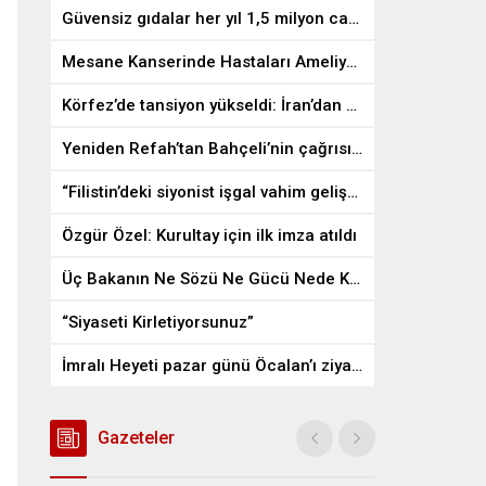
Güvensiz gıdalar her yıl 1,5 milyon can alıyor
Mesane Kanserinde Hastaları Ameliyattan Kurtaran İlaç
Körfez’de tansiyon yükseldi: İran’dan ABD üslerine misilleme
Yeniden Refah’tan Bahçeli’nin çağrısına destek
“Filistin’deki siyonist işgal vahim gelişmelere gebe”
Özgür Özel: Kurultay için ilk imza atıldı
Üç Bakanın Ne Sözü Ne Gücü Nede Kudreti Yetmedi
“Siyaseti Kirletiyorsunuz”
İmralı Heyeti pazar günü Öcalan’ı ziyaret edecek
Gazeteler