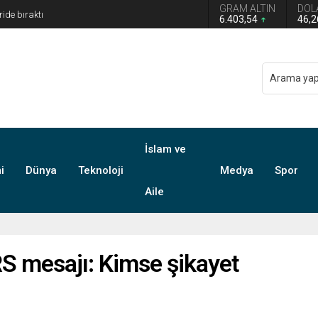
GRAM ALTIN
DOL
 Türkiye Avustralya’ya 2-0 Mağlup Oldu
6.403,54
46,
İslam ve
i
Dünya
Teknoloji
Medya
Spor
Aile
S mesajı: Kimse şikayet