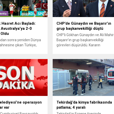
k Hasret Acı Başladı:
CHP’de Günaydın ve Başarır’ın
 Avustralya’ya 2-0
grup başkanvekilliği düştü
 Oldu
CHP’li Gökhan Günaydın ve Ali Mahir
radan sonra yeniden Dünya
Başarır’ın grup başkanvekilliği
ahnesine çıkan Türkiye,
görevleri düşürüldü. Kararın
aki ilk maçında Avustralya
ardından iki ismin unvanları da
a istediği başlangıcı
TBMM’nin resmi internet sitesinden
 Ay-yıldızlı ekip, grup
kaldırıldı. Günaydın, ilk
sinin açılış
açıklamasında “Olmayan MYK’nın
masında rakibine 2-0
verdiği hukuksuz bir karardır” dedi.
olarak Dünya Kupası
CHP’den tedbirli olarak kesin
ne puansız başladı.
çıkarma cezası uygulanmak üzere
manın ilk dakikalarından
Yüksek Disiplin Kurulu’na (YDK) sev
iki takım da kontrollü bir
edilen ve partideki tüm
gilerken, Avustralya
görevlerinden...
 hızlı hücumlarla etkili
 Belediyesi’ne operasyon
Tekirdağ’da kimya fabrikasında
.
ar var
patlama; 4 yaralı
 Cumhuriyet Başsavcılığı
Tekirdağ’ın Ergene ilçesinde