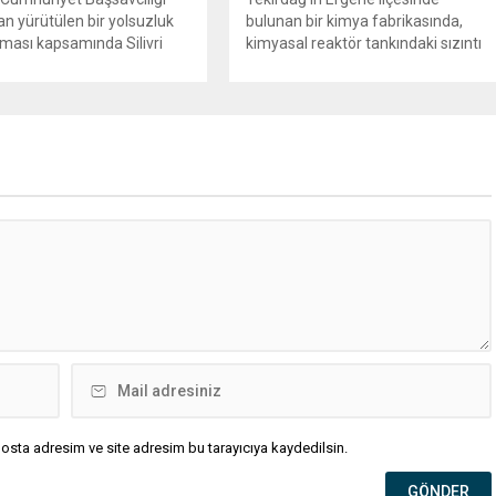
an yürütülen bir yolsuzluk
bulunan bir kimya fabrikasında,
ması kapsamında Silivri
kimyasal reaktör tankındaki sızıntı
i’ne yönelik geniş çaplı bir
nedeniyle patlama meydana geldi.
n düzenlendi. Aralarında
Olayda biri ağır olmak üzere toplam
Belediye Başkanı Bora
4 işçi yaralandı. Durumu kritik olan
, belediye bürokratları ve
bir işçi tedavi amacıyla İstanbul’a
insanlarının da bulunduğu
sevk edilirken, bölgede AFAD ve
da kişi hakkında gözaltı
KBRN ekipleri tarafından geniş çaplı
ygulandı. Emniyet güçlerinin
güvenlik ve sızıntı incelemesi
 binasındaki teknik
başlatıldı. Tekirdağ’ın Ergene
 ve arama çalışmaları
ilçesine...
iyor. İstanbul’da...
osta adresim ve site adresim bu tarayıcıya kaydedilsin.