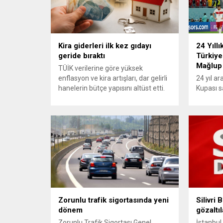
Kira giderleri ilk kez gıdayı
24 Yıllı
geride bıraktı
Türkiye
Mağlup
TÜİK verilerine göre yüksek
enflasyon ve kira artışları, dar gelirli
24 yıl a
hanelerin bütçe yapısını altüst etti.
Kupası s
En alt yüzde 20’lik gelir grubunda
turnuvad
konut ve kira giderlerinin payı 2025
karşısınd
itibarıyla %39’a ulaşarak gıda
yapamadı.
harcamalarını geride bıraktı ve son
mücadele
23 yılın zirvesine çıktı. Türkiye’de
karşılaş
yaşanan yüksek enflasyon ve hız
mağlup 
kazanan kira artışları, düşük...
serüveni
Karşılaş
itibaren 
oyun ser
özellikle
Zorunlu trafik sigortasında yeni
Silivri
olmaya..
dönem
gözaltıl
Zorunlu Trafik Sigortası Genel
İstanbul