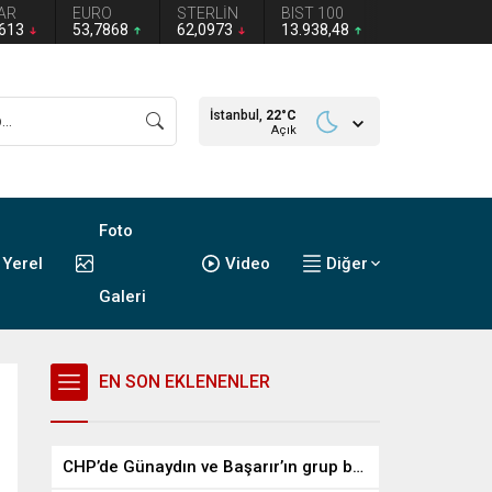
AR
EURO
STERLİN
BIST 100
2613
53,7868
62,0973
13.938,48
İstanbul,
22
°C
Açık
Foto
Yerel
Video
Diğer
Galeri
EN SON EKLENENLER
CHP’de Günaydın ve Başarır’ın grup başkanvekilliği düştü