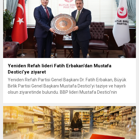
Yeniden Refah lideri Fatih Erbakan’dan Mustafa
Destici’ye ziyaret
Yeniden Refah Partisi Genel Başkanı Dr. Fatih Erbakan, Büyük
Birlik Partisi Genel Başkanı Mustafa Destici’yi taziye ve hayırlı
olsun ziyaretinde bulundu. BBP lideri Mustafa Destici’nin
geçtiğimiz günlerde vefat eden ağabeyi dolayısıyla başsağlığı
ve partisinin 13’üncü Olağan Kurultayı’nda yeniden genel
başkan seçilmesi nedeniyle hayırlı olsun ziyaretinde bulunan
Erbakan’a, Genel Başkan Yardımcıları...