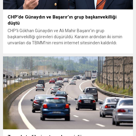
CHP’de Günaydın ve Başarır’ın grup başkanvekilliği
düştü
CHP’li Gökhan Günaydın ve Ali Mahir Başarır’ın grup
başkanvekilliği görevleri düşürüldü. Kararın ardından iki ismin
unvanları da TBMM’nin resmi internet sitesinden kaldırıldı.
Günaydın, ilk açıklamasında “Olmayan MYK’nın verdiği
hukuksuz bir karardır” dedi. CHP’den tedbirli olarak kesin
çıkarma cezası uygulanmak üzere Yüksek Disiplin Kurulu’na
(YDK) sevk edilen ve partideki tüm görevlerinden...