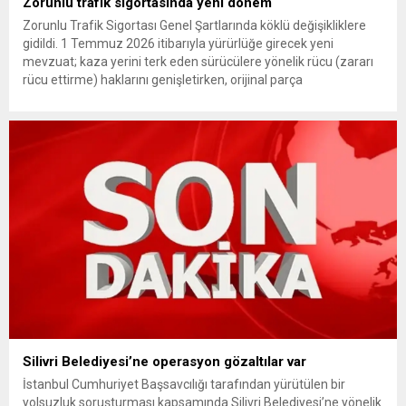
Zorunlu trafik sigortasında yeni dönem
Zorunlu Trafik Sigortası Genel Şartlarında köklü değişikliklere
gidildi. 1 Temmuz 2026 itibarıyla yürürlüğe girecek yeni
mevzuat; kaza yerini terk eden sürücülere yönelik rücu (zararı
rücu ettirme) haklarını genişletirken, orijinal parça
kullanımındaki yaş sınırını kaldırıyor ve değer kaybı
ödemelerinde hak sahibinin başvuru şartını otomatik hale
getiriyor. Hazine Müsteşarlığına bağlı ilgili kurumlarca...
Silivri Belediyesi’ne operasyon gözaltılar var
İstanbul Cumhuriyet Başsavcılığı tarafından yürütülen bir
yolsuzluk soruşturması kapsamında Silivri Belediyesi’ne yönelik