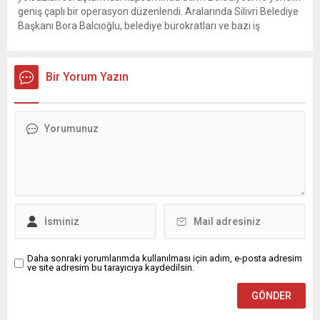
geniş çaplı bir operasyon düzenlendi. Aralarında Silivri Belediye
Başkanı Bora Balcıoğlu, belediye bürokratları ve bazı iş
insanlarının da bulunduğu çok sayıda kişi hakkında gözaltı kararı
uygulandı. Emniyet güçlerinin belediye binasındaki teknik
inceleme ve arama çalışmaları devam ediyor. İstanbul’da...
Bir Yorum Yazın
Daha sonraki yorumlarımda kullanılması için adım, e-posta adresim
ve site adresim bu tarayıcıya kaydedilsin.