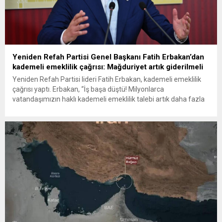
Yeniden Refah Partisi Genel Başkanı Fatih Erbakan’dan
kademeli emeklilik çağrısı: Mağduriyet artık giderilmeli
Yeniden Refah Partisi lideri Fatih Erbakan, kademeli emeklilik
çağrısı yaptı. Erbakan, “İş başa düştü! Milyonlarca
vatandaşımızın haklı kademeli emeklilik talebi artık daha fazla
ertelenmemelidir” dedi Yeniden Refah Partisi Genel Başkanı
Fatih Erbakan, milyonlarca vatandaşın kademeli emeklilik
talebinin daha fazla ertelenmemesi gerektiğini belirterek, “Bir
günlük fark nedeniyle oluşan 17 yıllık emeklilik...