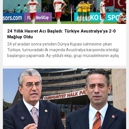
24 Yıllık Hasret Acı Başladı: Türkiye Avustralya’ya 2-0
Mağlup Oldu
24 yıl aradan sonra yeniden Dünya Kupası sahnesine çıkan
Türkiye, turnuvadaki ilk maçında Avustralya karşısında istediği
başlangıcı yapamadı. Ay-yıldızlı ekip, grup mücadelesinin açılış
karşılaşmasında rakibine 2-0 mağlup olarak Dünya Kupası
serüvenine puansız başladı. Karşılaşmanın ilk dakikalarından
itibaren iki takım da kontrollü bir oyun sergilerken, Avustralya
özellikle hızlı hücumlarla etkili olmaya...