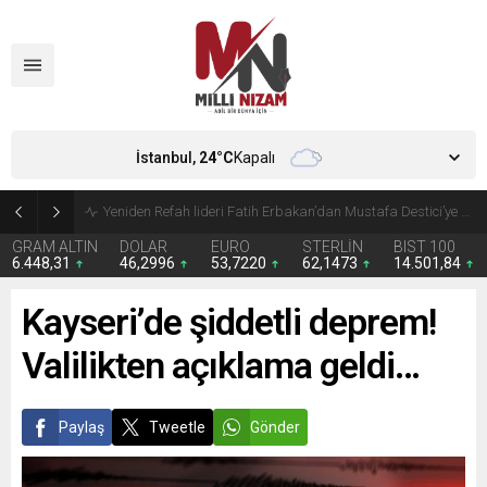
İstanbul,
24
°C
Kapalı
Kira giderleri ilk kez gıdayı geride bıraktı
GRAM ALTIN
DOLAR
EURO
STERLİN
BIST 100
6.448,31
46,2996
53,7220
62,1473
14.501,84
Kayseri’de şiddetli deprem!
Valilikten açıklama geldi…
Paylaş
Tweetle
Gönder