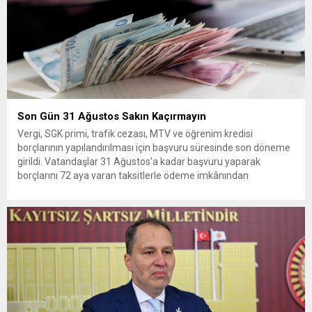
Son Gün 31 Ağustos Sakın Kaçırmayın
Vergi, SGK primi, trafik cezası, MTV ve öğrenim kredisi
borçlarının yapılandırılması için başvuru süresinde son döneme
girildi. Vatandaşlar 31 Ağustos’a kadar başvuru yaparak
borçlarını 72 aya varan taksitlerle ödeme imkânından
yararlanabilecek. Kamu alacaklarının yeniden
yapılandırılmasına olanak tanıyan düzenleme kapsamında
başvurular 31 Ağustos tarihinde sona eriyor. Hak sahiplerine 72
aya varan...