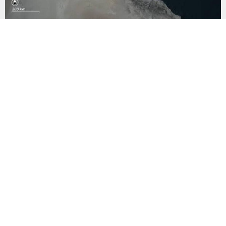
İran ile Umman Hürmüz’de son aşamada
İran Dışişleri Bakan Yardımcısı Kazım Garibabadi, Umman ile
Hürmüz Boğazı’na ilişkin yürütülen görüşmelerde anlaşmanın
son aşamaya yaklaştığını açıkladı. Garibabadi, yeni geçiş
güzergahının geçici olacağını belirtirken, Hürmüz Boğazı’nın
tamamen açılmasına ilişkin kararın ise henüz alınmadığını
söyledi. İran Dışişleri Bakan Yardımcısı Kazım Garibabadi, İran
resmi haber ajansı IRNA’ya konuşmada Umman ile Hürmüz...