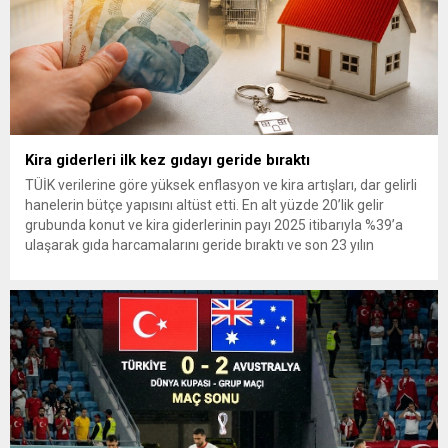
Kira giderleri ilk kez gıdayı geride bıraktı
TÜİK verilerine göre yüksek enflasyon ve kira artışları, dar gelirli
hanelerin bütçe yapısını altüst etti. En alt yüzde 20’lik gelir
grubunda konut ve kira giderlerinin payı 2025 itibarıyla %39’a
ulaşarak gıda harcamalarını geride bıraktı ve son 23 yılın
zirvesine çıktı. Türkiye’de yaşanan yüksek enflasyon ve hız
kazanan kira artışları, düşük...