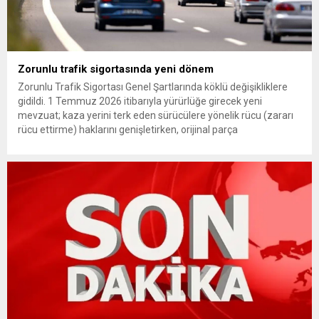
Zorunlu trafik sigortasında yeni dönem
Zorunlu Trafik Sigortası Genel Şartlarında köklü değişikliklere
gidildi. 1 Temmuz 2026 itibarıyla yürürlüğe girecek yeni
mevzuat; kaza yerini terk eden sürücülere yönelik rücu (zararı
rücu ettirme) haklarını genişletirken, orijinal parça
kullanımındaki yaş sınırını kaldırıyor ve değer kaybı
ödemelerinde hak sahibinin başvuru şartını otomatik hale
getiriyor. Hazine Müsteşarlığına bağlı ilgili kurumlarca...