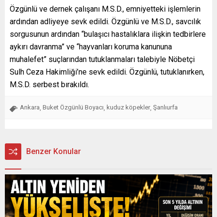
Özgünlü ve dernek çalışanı M.S.D., emniyetteki işlemlerin
ardından adliyeye sevk edildi. Özgünlü ve M.S.D., savcılık
sorgusunun ardından “bulaşıcı hastalıklara ilişkin tedbirlere
aykırı davranma” ve “hayvanları koruma kanununa
muhalefet” suçlarından tutuklanmaları talebiyle Nöbetçi
Sulh Ceza Hakimliği’ne sevk edildi. Özgünlü, tutuklanırken,
M.S.D. serbest bırakıldı.
Ankara
Buket Özgünlü Boyacı
kuduz köpekler
Şanlıurfa
,
,
,
Benzer Konular