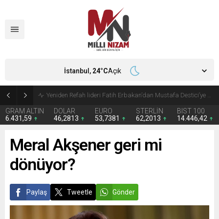
İstanbul,
24
°C
Açık
Kira giderleri ilk kez gıdayı geride bıraktı
GRAM ALTIN
DOLAR
EURO
STERLİN
BIST 100
6.431,59
46,2813
53,7381
62,2013
14.446,42
Meral Akşener geri mi
dönüyor?
Paylaş
Tweetle
Gönder