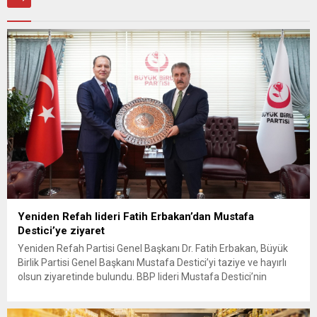
Yeniden Refah lideri Fatih Erbakan’dan Mustafa
Destici’ye ziyaret
Yeniden Refah Partisi Genel Başkanı Dr. Fatih Erbakan, Büyük
Birlik Partisi Genel Başkanı Mustafa Destici’yi taziye ve hayırlı
olsun ziyaretinde bulundu. BBP lideri Mustafa Destici’nin
geçtiğimiz günlerde vefat eden ağabeyi dolayısıyla başsağlığı
ve partisinin 13’üncü Olağan Kurultayı’nda yeniden genel