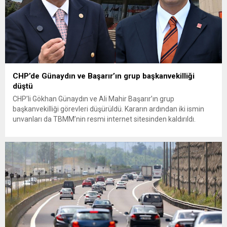
CHP’de Günaydın ve Başarır’ın grup başkanvekilliği
düştü
CHP’li Gökhan Günaydın ve Ali Mahir Başarır’ın grup
başkanvekilliği görevleri düşürüldü. Kararın ardından iki ismin
unvanları da TBMM’nin resmi internet sitesinden kaldırıldı.
Günaydın, ilk açıklamasında “Olmayan MYK’nın verdiği
hukuksuz bir karardır” dedi. CHP’den tedbirli olarak kesin
çıkarma cezası uygulanmak üzere Yüksek Disiplin Kurulu’na
(YDK) sevk edilen ve partideki tüm görevlerinden...