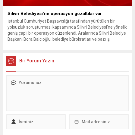
Silivri Belediyesi’ne operasyon gözaltılar var
İstanbul Cumhuriyet Başsavcılığı tarafından yürütülen bir
yolsuzluk soruşturması kapsamında Silivri Belediyesi’ne yönelik
geniş çaplı bir operasyon düzenlendi. Aralarında Silivri Belediye
Başkanı Bora Balcıoğlu, belediye bürokratları ve bazı iş
insanlarının da bulunduğu çok sayıda kişi hakkında gözaltı kararı
uygulandı. Emniyet güçlerinin belediye binasındaki teknik
inceleme ve arama çalışmaları devam ediyor. İstanbul’da...
Bir Yorum Yazın