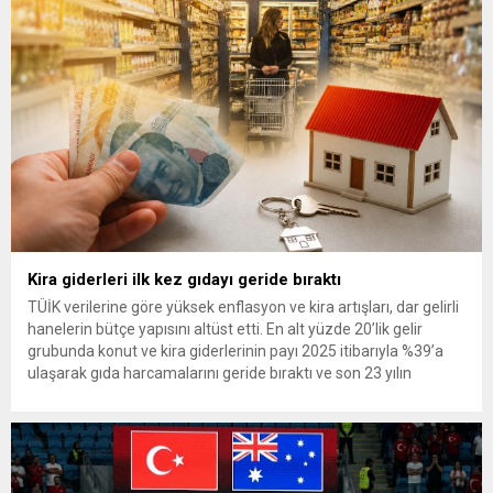
başkan seçilmesi nedeniyle hayırlı olsun ziyaretinde bulunan
Erbakan’a, Genel Başkan Yardımcıları...
Kira giderleri ilk kez gıdayı geride bıraktı
TÜİK verilerine göre yüksek enflasyon ve kira artışları, dar gelirli
hanelerin bütçe yapısını altüst etti. En alt yüzde 20’lik gelir
grubunda konut ve kira giderlerinin payı 2025 itibarıyla %39’a
ulaşarak gıda harcamalarını geride bıraktı ve son 23 yılın
zirvesine çıktı. Türkiye’de yaşanan yüksek enflasyon ve hız
kazanan kira artışları, düşük...