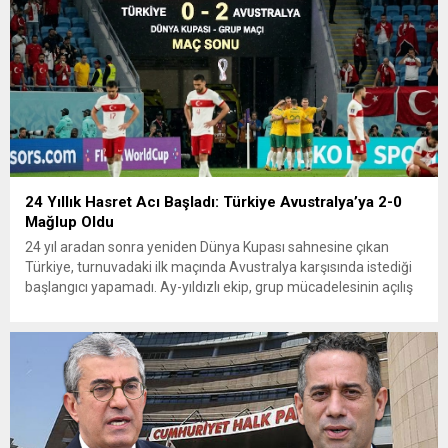
24 Yıllık Hasret Acı Başladı: Türkiye Avustralya’ya 2-0
Mağlup Oldu
24 yıl aradan sonra yeniden Dünya Kupası sahnesine çıkan
Türkiye, turnuvadaki ilk maçında Avustralya karşısında istediği
başlangıcı yapamadı. Ay-yıldızlı ekip, grup mücadelesinin açılış
karşılaşmasında rakibine 2-0 mağlup olarak Dünya Kupası
serüvenine puansız başladı. Karşılaşmanın ilk dakikalarından
itibaren iki takım da kontrollü bir oyun sergilerken, Avustralya
özellikle hızlı hücumlarla etkili olmaya...