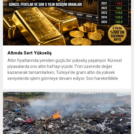
Altında Sert Yükseliş
Altın fiyatlarında yeniden güçlü bir yükseliş yaşanıyor. Küresel
piyasalarda ons altın haftayı yüzde 7’nin üzerinde değer
kazanarak tamamlarken, Türkiye’de gram altın da yüksek
seviyelerde işlem görmeye devam ediyor. Son hareketlilikle
birlikte yatırımcıların gözü yeniden güvenli liman olarak görülen
altına çevrildi. 7 Ağustos 2026’da spot altın yüzde 2,3
yükselerek 4 bin...