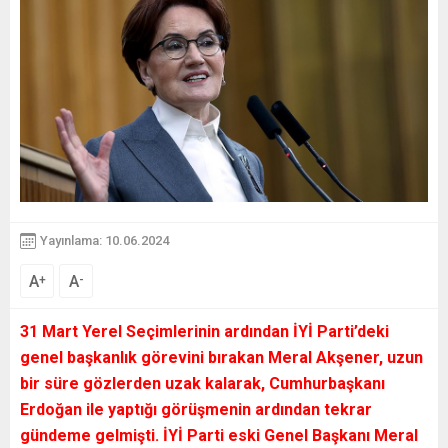
Yayınlama: 10.06.2024
A
A
+
-
31 Mart Yerel Seçimlerinin ardından İYİ Parti’deki
genel başkanlık görevini bırakan Meral Akşener, uzun
bir süre gözlerden uzak kalarak, Cumhurbaşkanı
Erdoğan ile yaptığı görüşmenin ardından tekrar
gündeme gelmişti. İYİ Parti eski Genel Başkanı Meral