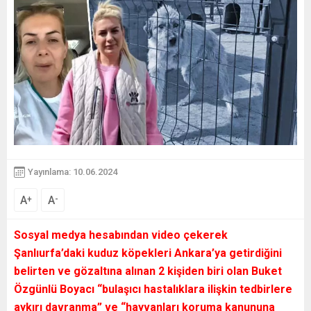
Yayınlama: 10.06.2024
A
A
+
-
Sosyal medya hesabından video çekerek
Şanlıurfa’daki kuduz köpekleri Ankara’ya getirdiğini
belirten ve gözaltına alınan 2 kişiden biri olan Buket
Özgünlü Boyacı “bulaşıcı hastalıklara ilişkin tedbirlere
aykırı davranma” ve “hayvanları koruma kanununa