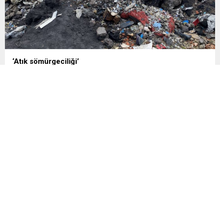
‘Atık sömürgeciliği’
İngiltere’den Türkiye’ye gönderilen plastik atıkların Adana’daki
yoksul mahallelerde çevre ve halk sağlığı üzerinde yarattığı
tehlikeler büyüyor. İngiltere’den Adana’ya 139 bin ton atık
gönderilirken, yalnızca 2021-2024 arasında 13 İngiliz şirketi
Kemal Deniz geri dönüşüm bölgesine 545 sevkiyatla 52 bin ton
plastik atık taşıdı. Sulama kanallarında mikroplastik tespit
edilirken çiftçiler hava, su...