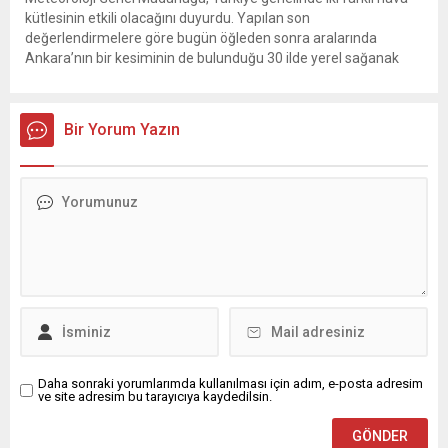
kütlesinin etkili olacağını duyurdu. Yapılan son
değerlendirmelere göre bugün öğleden sonra aralarında
Ankara’nın bir kesiminin de bulunduğu 30 ilde yerel sağanak
yağış geçişleri beklenirken; Ege ve Güneydoğu Anadolu
bölgelerindeki 9 ilde ise hava sıcaklıkları mevsim normallerinin
üzerine çıkarak yaz değerlerine ulaşacak. Ayrıca...
Bir Yorum Yazın
Daha sonraki yorumlarımda kullanılması için adım, e-posta adresim
ve site adresim bu tarayıcıya kaydedilsin.