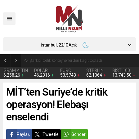
İstanbul,
22
°C
Açık
İran 2 ülkeyi birden vurdu
GRAM ALTIN
DOLAR
EURO
STERLİN
BIST 100
6.258,26
46,2316
53,5743
62,1064
13.743,50
MİT’ten Suriye’de kritik
operasyon! Elebaşı
enselendi
Paylaş
Tweetle
Gönder