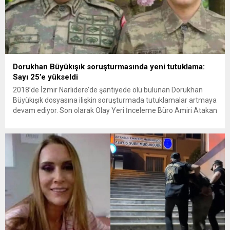
Dorukhan Büyükışık soruşturmasında yeni tutuklama:
Sayı 25’e yükseldi
2018’de İzmir Narlıdere’de şantiyede ölü bulunan Dorukhan
Büyükışık dosyasına ilişkin soruşturmada tutuklamalar artmaya
devam ediyor. Son olarak Olay Yeri İnceleme Büro Amiri Atakan
Kaçar’ın da tutuklanmasıyla dosyadaki tutuklu sayısı 25’e
yükseldi. İzmir’in Narlıdere ilçesinde 2018 yılında şantiyede ölü
bulunan Dorukhan Büyükışık’a ilişkin yeniden açılan
soruşturmada tutuklamalar genişliyor. Son olarak dönemin...