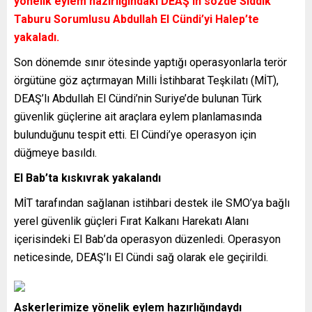
yönelik eylem hazırlığındaki DEAŞ’ın sözde Sıddık
Taburu Sorumlusu Abdullah El Cündi’yi Halep’te
yakaladı.
Son dönemde sınır ötesinde yaptığı operasyonlarla terör
örgütüne göz açtırmayan Milli İstihbarat Teşkilatı (MİT),
DEAŞ’lı Abdullah El Cündi’nin Suriye’de bulunan Türk
güvenlik güçlerine ait araçlara eylem planlamasında
bulunduğunu tespit etti. El Cündi’ye operasyon için
düğmeye basıldı.
El Bab’ta kıskıvrak yakalandı
MİT tarafından sağlanan istihbari destek ile SMO’ya bağlı
yerel güvenlik güçleri Fırat Kalkanı Harekatı Alanı
içerisindeki El Bab’da operasyon düzenledi. Operasyon
neticesinde, DEAŞ’lı El Cündi sağ olarak ele geçirildi.
Askerlerimize yönelik eylem hazırlığındaydı