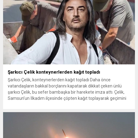
Şarkıcı Çelik konteynerlerden kağıt topladı
Şarkıcı Çelik, konteynerlerden kağıt topladı Daha önce
vatandaşların bakkal borçlarını kapatarak dikkat çeken ünlü
şarkıcı Çelik, bu sefer bambaşka bir harekete imza attı. Çelik,
Samsun’un İlkadım ilçesinde çöpten kağıt toplayarak geçimini
sağlayan Serpil Hanım’a destek oldu. Çelik, sokaklardaki
konteynerlerden kağıt topladı. Ünlü şarkıcı Çelik, Samsun’un
İlkadım ilçesinde çöpten kağıt toplayarak...