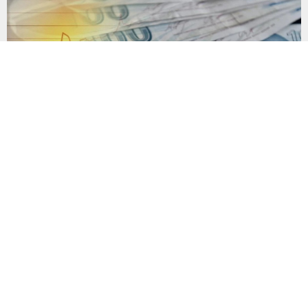
Yasal takipteki kişi sayısı 4,3 milyonu aştı
Temmuz 2026 verilerine göre bireysel kredi ve kredi kartı
borçlarında takibe düşme oranı yüzde 5’e ulaştı. Haziran
2023’ten bu yana toplam borç stoku yaklaşık 3 katına çıkarken,
yasal takibe alınan borç miktarı 10 kat artış gösterdi. Yüksek
enflasyon ve artan faiz oranlarının hanehalkı bütçesi üzerindeki
etkisi, bireysel kredi ve kredi...