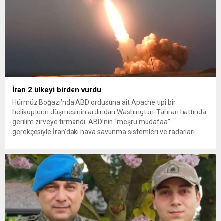
İran 2 ülkeyi birden vurdu
Hürmüz Boğazı’nda ABD ordusuna ait Apache tipi bir
helikopterin düşmesinin ardından Washington-Tahran hattında
gerilim zirveye tırmandı. ABD’nin “meşru müdafaa”
gerekçesiyle İran’daki hava savunma sistemleri ve radarları
vurmasına, İran Devrim Muhafızları Bahreyn ve Ürdün’deki
Amerikan askeri üslerini hedef alarak sert karşılık verdi. Tahran,
yeni bir ABD saldırısına anında yanıt verileceğini duyurdu....