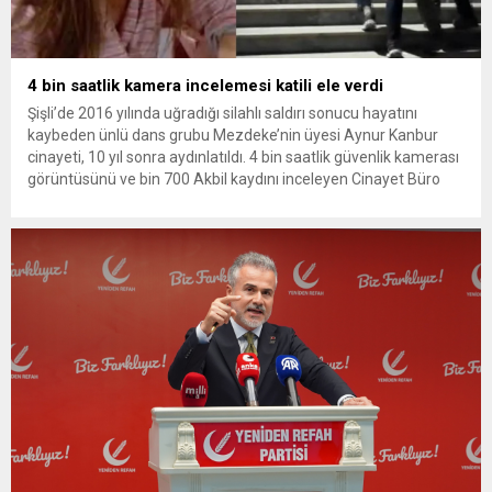
4 bin saatlik kamera incelemesi katili ele verdi
Şişli’de 2016 yılında uğradığı silahlı saldırı sonucu hayatını
kaybeden ünlü dans grubu Mezdeke’nin üyesi Aynur Kanbur
cinayeti, 10 yıl sonra aydınlatıldı. 4 bin saatlik güvenlik kamerası
görüntüsünü ve bin 700 Akbil kaydını inceleyen Cinayet Büro
ekipleri, cinayeti işlediğini itiraf eden maktulün akrabası Bülent
G. ile azmettirici olduğu öne sürülen 2...