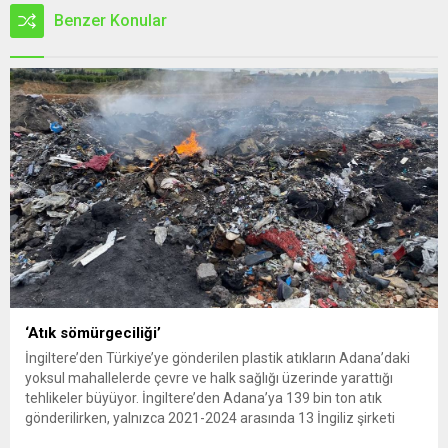
Benzer Konular
‘Atık sömürgeciliği’
İngiltere’den Türkiye’ye gönderilen plastik atıkların Adana’daki
yoksul mahallelerde çevre ve halk sağlığı üzerinde yarattığı
tehlikeler büyüyor. İngiltere’den Adana’ya 139 bin ton atık
gönderilirken, yalnızca 2021-2024 arasında 13 İngiliz şirketi
Kemal Deniz geri dönüşüm bölgesine 545 sevkiyatla 52 bin ton