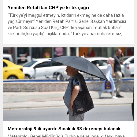
Yeniden Refah’tan CHP’ye kritik çağrı
“Türkiye’yi meşgul etmeyin, iktidarın ekmeğine de daha fazla
yağ sürmeyin” Yeniden Refah Partisi Genel Başkan Yardımcısı
ve Parti Sözcüsü Suat Kılıç, CHP’de yaşanan ‘mutlak butlan’
krizine ilişkin yaptığı açıklamada, “Türkiye ana muhalefetsiz,
ana muhalefet gündemsiz kalmamalıdır. Bir an önce anlaşın,
kurultay kararı alın, sorunun kaynağı değil, çözümün adresi
olun. Türkiye’yi...
Meteoroloji 9 ili uyardı: Sıcaklık 38 dereceyi bulacak
Meteoroloji Genel Müdürlüğü, Türkiye genelinde iki farklı hava