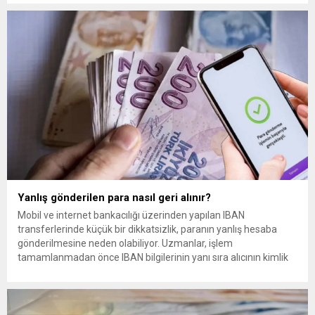
plastik atık taşıdı. Sulama kanallarında mikroplastik tespit
edilirken çiftçiler hava, su...
Yanlış gönderilen para nasıl geri alınır?
Mobil ve internet bankacılığı üzerinden yapılan IBAN
transferlerinde küçük bir dikkatsizlik, paranın yanlış hesaba
gönderilmesine neden olabiliyor. Uzmanlar, işlem
tamamlanmadan önce IBAN bilgilerinin yanı sıra alıcının kimlik
bilgilerinin de mutlaka kontrol edilmesini öneriyor. Günlük
bankacılık işlemlerinin önemli bir bölümünü oluşturan para
transferlerinde, özellikle IBAN’ın yanlış yazılması veya alıcı
bilgilerinin kontrol...