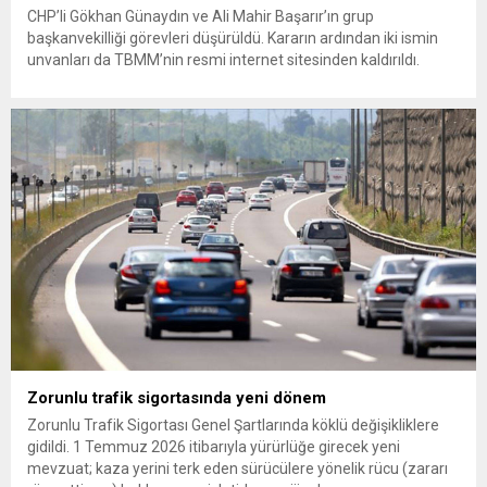
CHP’li Gökhan Günaydın ve Ali Mahir Başarır’ın grup
başkanvekilliği görevleri düşürüldü. Kararın ardından iki ismin
unvanları da TBMM’nin resmi internet sitesinden kaldırıldı.
Günaydın, ilk açıklamasında “Olmayan MYK’nın verdiği
hukuksuz bir karardır” dedi. CHP’den tedbirli olarak kesin
çıkarma cezası uygulanmak üzere Yüksek Disiplin Kurulu’na
(YDK) sevk edilen ve partideki tüm görevlerinden...
Zorunlu trafik sigortasında yeni dönem
Zorunlu Trafik Sigortası Genel Şartlarında köklü değişikliklere
gidildi. 1 Temmuz 2026 itibarıyla yürürlüğe girecek yeni
mevzuat; kaza yerini terk eden sürücülere yönelik rücu (zararı