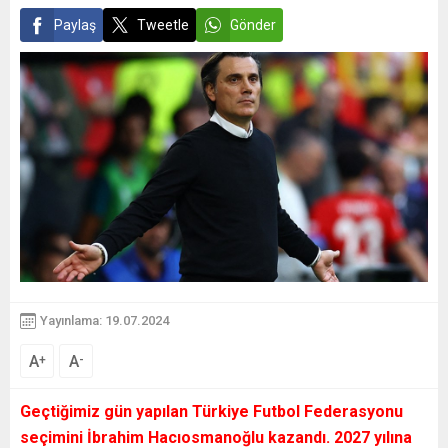
Paylaş
Tweetle
Gönder
Yayınlama: 19.07.2024
A
A
+
-
Geçtiğimiz gün yapılan Türkiye Futbol Federasyonu
seçimini İbrahim Hacıosmanoğlu kazandı. 2027 yılına