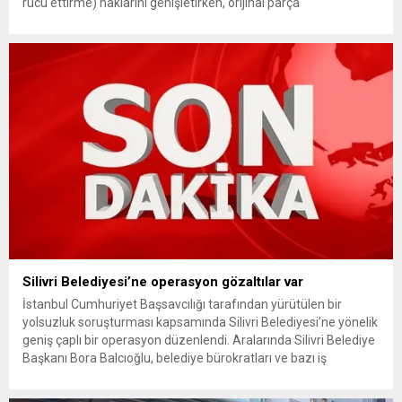
rücu ettirme) haklarını genişletirken, orijinal parça
kullanımındaki yaş sınırını kaldırıyor ve değer kaybı
ödemelerinde hak sahibinin başvuru şartını otomatik hale
getiriyor. Hazine Müsteşarlığına bağlı ilgili kurumlarca...
Silivri Belediyesi’ne operasyon gözaltılar var
İstanbul Cumhuriyet Başsavcılığı tarafından yürütülen bir
yolsuzluk soruşturması kapsamında Silivri Belediyesi’ne yönelik
geniş çaplı bir operasyon düzenlendi. Aralarında Silivri Belediye
Başkanı Bora Balcıoğlu, belediye bürokratları ve bazı iş
insanlarının da bulunduğu çok sayıda kişi hakkında gözaltı kararı
uygulandı. Emniyet güçlerinin belediye binasındaki teknik