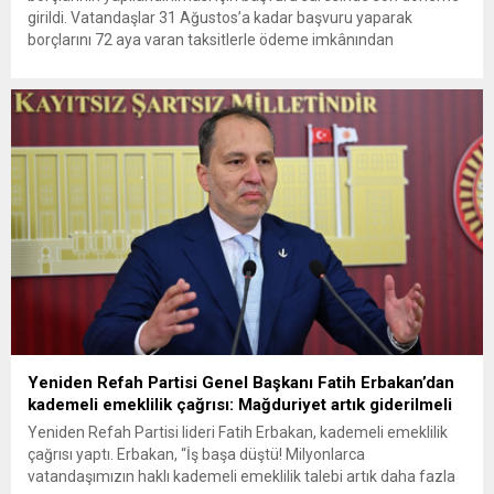
girildi. Vatandaşlar 31 Ağustos’a kadar başvuru yaparak
borçlarını 72 aya varan taksitlerle ödeme imkânından
yararlanabilecek. Kamu alacaklarının yeniden
yapılandırılmasına olanak tanıyan düzenleme kapsamında
başvurular 31 Ağustos tarihinde sona eriyor. Hak sahiplerine 72
aya varan...
Yeniden Refah Partisi Genel Başkanı Fatih Erbakan’dan
kademeli emeklilik çağrısı: Mağduriyet artık giderilmeli
Yeniden Refah Partisi lideri Fatih Erbakan, kademeli emeklilik
çağrısı yaptı. Erbakan, “İş başa düştü! Milyonlarca
vatandaşımızın haklı kademeli emeklilik talebi artık daha fazla