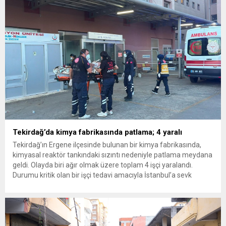
inceleme ve arama çalışmaları devam ediyor. İstanbul’da...
Tekirdağ’da kimya fabrikasında patlama; 4 yaralı
Tekirdağ’ın Ergene ilçesinde bulunan bir kimya fabrikasında,
kimyasal reaktör tankındaki sızıntı nedeniyle patlama meydana
geldi. Olayda biri ağır olmak üzere toplam 4 işçi yaralandı.
Durumu kritik olan bir işçi tedavi amacıyla İstanbul’a sevk
edilirken, bölgede AFAD ve KBRN ekipleri tarafından geniş çaplı
güvenlik ve sızıntı incelemesi başlatıldı. Tekirdağ’ın Ergene
ilçesine...