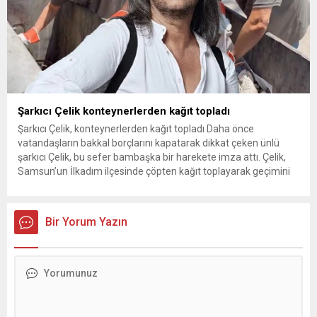
Şarkıcı Çelik konteynerlerden kağıt topladı
Şarkıcı Çelik, konteynerlerden kağıt topladı Daha önce
vatandaşların bakkal borçlarını kapatarak dikkat çeken ünlü
şarkıcı Çelik, bu sefer bambaşka bir harekete imza attı. Çelik,
Samsun’un İlkadım ilçesinde çöpten kağıt toplayarak geçimini
sağlayan Serpil Hanım’a destek oldu. Çelik, sokaklardaki
konteynerlerden kağıt topladı. Ünlü şarkıcı Çelik, Samsun’un
İlkadım ilçesinde çöpten kağıt toplayarak...
Bir Yorum Yazın