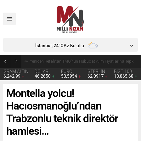
İstanbul,
24
°C
Az Bulutlu
CHP’de Günaydın ve Başarır’ın grup başkanvekilliği düştü
GRAM ALTIN
DOLAR
EURO
STERLİN
BIST 100
6.242,99
46,2650
53,5954
62,0917
13.865,68
Montella yolcu!
Hacıosmanoğlu’ndan
Trabzonlu teknik direktör
hamlesi…