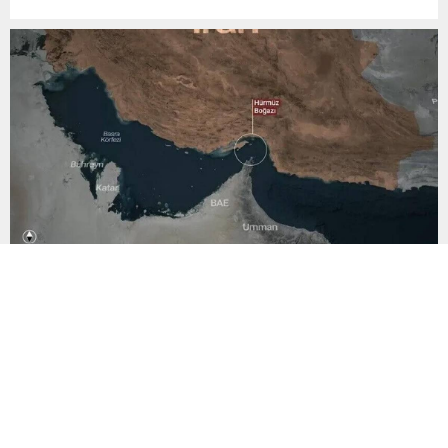
ertelenmemelidir” dedi Yeniden Refah Partisi Genel Başkanı
Fatih Erbakan, milyonlarca vatandaşın kademeli emeklilik
talebinin daha fazla ertelenmemesi gerektiğini belirterek, “Bir
günlük fark nedeniyle oluşan 17 yıllık emeklilik...
İran ile Umman Hürmüz’de son aşamada
İran Dışişleri Bakan Yardımcısı Kazım Garibabadi, Umman ile
Hürmüz Boğazı’na ilişkin yürütülen görüşmelerde anlaşmanın
son aşamaya yaklaştığını açıkladı. Garibabadi, yeni geçiş
güzergahının geçici olacağını belirtirken, Hürmüz Boğazı’nın
tamamen açılmasına ilişkin kararın ise henüz alınmadığını
söyledi. İran Dışişleri Bakan Yardımcısı Kazım Garibabadi, İran
resmi haber ajansı IRNA’ya konuşmada Umman ile Hürmüz...