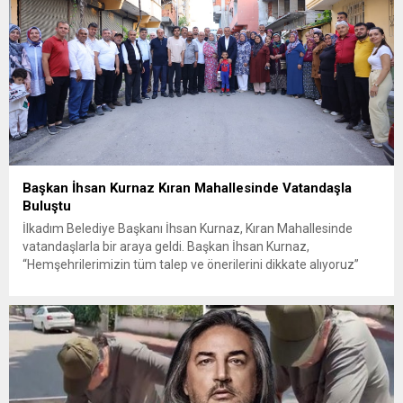
Başkan İhsan Kurnaz Kıran Mahallesinde Vatandaşla
Buluştu
İlkadım Belediye Başkanı İhsan Kurnaz, Kıran Mahallesinde
vatandaşlarla bir araya geldi. Başkan İhsan Kurnaz,
“Hemşehrilerimizin tüm talep ve önerilerini dikkate alıyoruz”
dedi. İlkadım Belediye Başkanı İhsan Kurnaz, mahalle ziyaretleri
kapsamında Kıran Mahallesini ziyaret etti. Mahalle sakinleriyle
sohbet eden, onların talep ve önerileri dinleyen Başkan İhsan
Kurnaz, gelen taleplerin çözümü için...