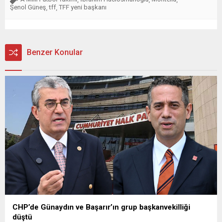
Şenol Güneş
tff
TFF yeni başkanı
,
,
Benzer Konular
CHP’de Günaydın ve Başarır’ın grup başkanvekilliği
düştü