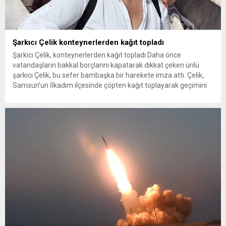
Şarkıcı Çelik konteynerlerden kağıt topladı
Şarkıcı Çelik, konteynerlerden kağıt topladı Daha önce
vatandaşların bakkal borçlarını kapatarak dikkat çeken ünlü
şarkıcı Çelik, bu sefer bambaşka bir harekete imza attı. Çelik,
Samsun’un İlkadım ilçesinde çöpten kağıt toplayarak geçimini
sağlayan Serpil Hanım’a destek oldu. Çelik, sokaklardaki
konteynerlerden kağıt topladı. Ünlü şarkıcı Çelik, Samsun’un
İlkadım ilçesinde çöpten kağıt toplayarak...