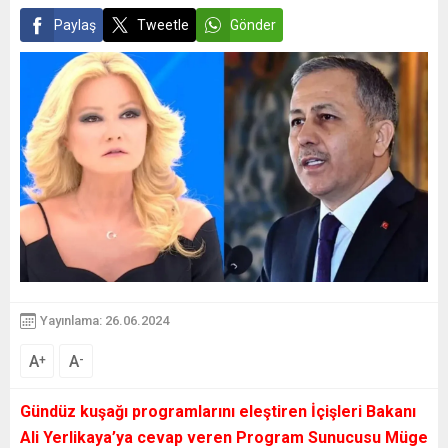
Paylaş
Tweetle
Gönder
Yayınlama: 26.06.2024
A
A
+
-
Gündüz kuşağı programlarını eleştiren İçişleri Bakanı
Ali Yerlikaya’ya cevap veren Program Sunucusu Müge