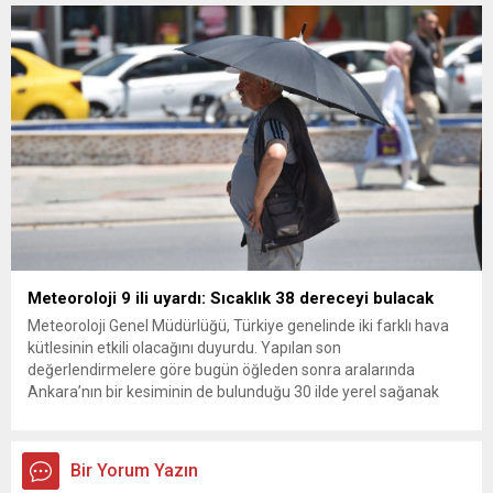
kurultay kararı alın, sorunun kaynağı değil, çözümün adresi
olun. Türkiye’yi...
Meteoroloji 9 ili uyardı: Sıcaklık 38 dereceyi bulacak
Meteoroloji Genel Müdürlüğü, Türkiye genelinde iki farklı hava
kütlesinin etkili olacağını duyurdu. Yapılan son
değerlendirmelere göre bugün öğleden sonra aralarında
Ankara’nın bir kesiminin de bulunduğu 30 ilde yerel sağanak
yağış geçişleri beklenirken; Ege ve Güneydoğu Anadolu
bölgelerindeki 9 ilde ise hava sıcaklıkları mevsim normallerinin
üzerine çıkarak yaz değerlerine ulaşacak. Ayrıca...
Bir Yorum Yazın