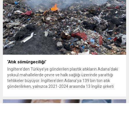
‘Atık sömürgeciliği’
İngiltere’den Türkiye’ye gönderilen plastik atıkların Adana’daki
yoksul mahallelerde çevre ve halk sağlığı üzerinde yarattığı
tehlikeler büyüyor. İngiltere’den Adana’ya 139 bin ton atık
gönderilirken, yalnızca 2021-2024 arasında 13 İngiliz şirketi
Kemal Deniz geri dönüşüm bölgesine 545 sevkiyatla 52 bin ton
plastik atık taşıdı. Sulama kanallarında mikroplastik tespit
edilirken çiftçiler hava, su...