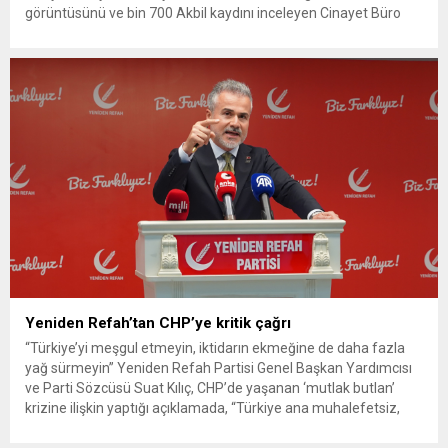
görüntüsünü ve bin 700 Akbil kaydını inceleyen Cinayet Büro
ekipleri, cinayeti işlediğini itiraf eden maktulün akrabası Bülent
G. ile azmettirici olduğu öne sürülen 2...
Yeniden Refah’tan CHP’ye kritik çağrı
“Türkiye’yi meşgul etmeyin, iktidarın ekmeğine de daha fazla
yağ sürmeyin” Yeniden Refah Partisi Genel Başkan Yardımcısı
ve Parti Sözcüsü Suat Kılıç, CHP’de yaşanan ‘mutlak butlan’
krizine ilişkin yaptığı açıklamada, “Türkiye ana muhalefetsiz,
ana muhalefet gündemsiz kalmamalıdır. Bir an önce anlaşın,