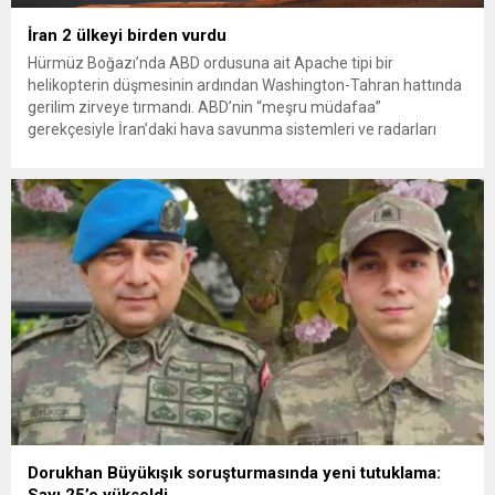
İran 2 ülkeyi birden vurdu
Hürmüz Boğazı’nda ABD ordusuna ait Apache tipi bir
helikopterin düşmesinin ardından Washington-Tahran hattında
gerilim zirveye tırmandı. ABD’nin “meşru müdafaa”
gerekçesiyle İran’daki hava savunma sistemleri ve radarları
vurmasına, İran Devrim Muhafızları Bahreyn ve Ürdün’deki
Amerikan askeri üslerini hedef alarak sert karşılık verdi. Tahran,
yeni bir ABD saldırısına anında yanıt verileceğini duyurdu....
Dorukhan Büyükışık soruşturmasında yeni tutuklama:
Sayı 25’e yükseldi