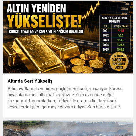
Altında Sert Yükseliş
Altın fiyatlarında yeniden güçlü bir yükseliş yaşanıyor. Küresel
piyasalarda ons altın haftayı yüzde 7’nin üzerinde değer
kazanarak tamamlarken, Türkiye’de gram altın da yüksek
seviyelerde işlem görmeye devam ediyor. Son hareketlilikle
birlikte yatırımcıların gözü yeniden güvenli liman olarak görülen
altına çevrildi. 7 Ağustos 2026’da spot altın yüzde 2,3
yükselerek 4 bin...