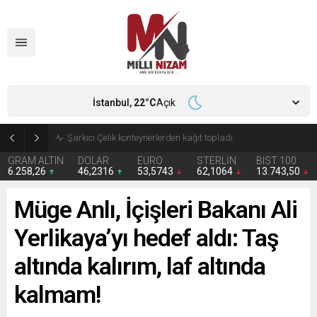
İstanbul,
22
°C
Açık
İran 2 ülkeyi birden vurdu
GRAM ALTIN
DOLAR
EURO
STERLİN
BIST 100
6.258,26
46,2316
53,5743
62,1064
13.743,50
Müge Anlı, İçişleri Bakanı Ali
Yerlikaya’yı hedef aldı: Taş
altında kalırım, laf altında
kalmam!