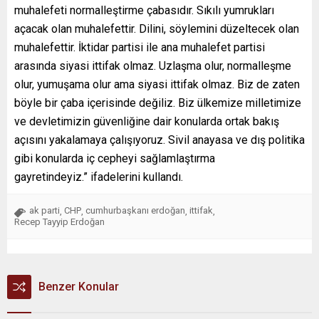
muhalefeti normalleştirme çabasıdır. Sıkılı yumrukları
açacak olan muhalefettir. Dilini, söylemini düzeltecek olan
muhalefettir. İktidar partisi ile ana muhalefet partisi
arasında siyasi ittifak olmaz. Uzlaşma olur, normalleşme
olur, yumuşama olur ama siyasi ittifak olmaz. Biz de zaten
böyle bir çaba içerisinde değiliz. Biz ülkemize milletimize
ve devletimizin güvenliğine dair konularda ortak bakış
açısını yakalamaya çalışıyoruz. Sivil anayasa ve dış politika
gibi konularda iç cepheyi sağlamlaştırma
gayretindeyiz.” ifadelerini kullandı.
ak parti
CHP
cumhurbaşkanı erdoğan
ittifak
,
,
,
,
Recep Tayyip Erdoğan
Benzer Konular