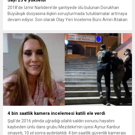
2018’de İzmir Narlıdere’de şantiyede ölü bulunan Dorukhan
Büyükışık dosyasına ilişkin soruşturmada tutuklamalar artmaya
devam ediyor. Son olarak Olay Yeri İnceleme Büro Amiri Atakan
Kaçar’ın da tutuklanmasıyla dosyadaki tutuklu sayısı 25’e
yükseldi. İzmir’in Narlıdere ilçesinde 2018 yılında şantiyede ölü
bulunan Dorukhan Büyükışık’a ilişkin yeniden açılan
soruşturmada tutuklamalar genişliyor. Son olarak dönemin...
4 bin saatlik kamera incelemesi katili ele verdi
Şişli’de 2016 yılında uğradığı silahlı saldırı sonucu hayatını
kaybeden ünlü dans grubu Mezdeke’nin üyesi Aynur Kanbur
cinayeti, 10 yıl sonra aydınlatıldı. 4 bin saatlik güvenlik kamerası