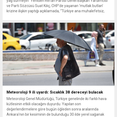
yağ sürmeyin” Yeniden Refah Partisi Genel Başkan Yardımcısı
ve Parti Sözcüsü Suat Kılıç, CHP’de yaşanan ‘mutlak butlan’
krizine ilişkin yaptığı açıklamada, “Türkiye ana muhalefetsiz,
ana muhalefet gündemsiz kalmamalıdır. Bir an önce anlaşın,
kurultay kararı alın, sorunun kaynağı değil, çözümün adresi
olun. Türkiye’yi...
Meteoroloji 9 ili uyardı: Sıcaklık 38 dereceyi bulacak
Meteoroloji Genel Müdürlüğü, Türkiye genelinde iki farklı hava
kütlesinin etkili olacağını duyurdu. Yapılan son
değerlendirmelere göre bugün öğleden sonra aralarında
Ankara’nın bir kesiminin de bulunduğu 30 ilde yerel sağanak