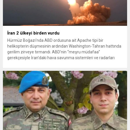
İran 2 ülkeyi birden vurdu
Hürmüz Boğazı’nda ABD ordusuna ait Apache tipi bir
helikopterin düşmesinin ardından Washington-Tahran hattında
gerilim zirveye tırmandı. ABD’nin “meşru müdafaa”
gerekçesiyle İran’daki hava savunma sistemleri ve radarları
vurmasına, İran Devrim Muhafızları Bahreyn ve Ürdün’deki
Amerikan askeri üslerini hedef alarak sert karşılık verdi. Tahran,
yeni bir ABD saldırısına anında yanıt verileceğini duyurdu....