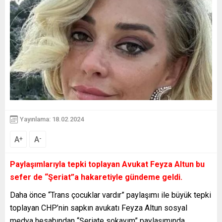
Yayınlama: 18.02.2024
A
A
+
-
Paylaşımlarıyla tepki toplayan Avukat Feyza Altun bu
sefer de “Şeriat”a hakaretiyle gündeme geldi.
Daha önce “Trans çocuklar vardır” paylaşımı ile büyük tepki
toplayan CHP’nin sapkın avukatı Feyza Altun sosyal
medya hesabından “Şeriate sokayım” paylaşımında