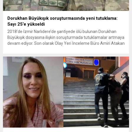
Dorukhan Büyükışık soruşturmasında yeni tutuklama:
Sayı 25’e yükseldi
2018’de İzmir Narlıdere’de şantiyede ölü bulunan Dorukhan
Büyükışık dosyasına ilişkin soruşturmada tutuklamalar artmaya
devam ediyor. Son olarak Olay Yeri İnceleme Büro Amiri Atakan
Kaçar’ın da tutuklanmasıyla dosyadaki tutuklu sayısı 25’e
yükseldi. İzmir’in Narlıdere ilçesinde 2018 yılında şantiyede ölü
bulunan Dorukhan Büyükışık’a ilişkin yeniden açılan
soruşturmada tutuklamalar genişliyor. Son olarak dönemin...