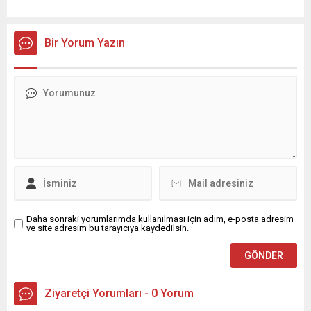
yağış geçişleri beklenirken; Ege ve Güneydoğu Anadolu
bölgelerindeki 9 ilde ise hava sıcaklıkları mevsim normallerinin
üzerine çıkarak yaz değerlerine ulaşacak. Ayrıca...
Bir Yorum Yazın
Daha sonraki yorumlarımda kullanılması için adım, e-posta adresim
ve site adresim bu tarayıcıya kaydedilsin.
Ziyaretçi Yorumları - 0 Yorum