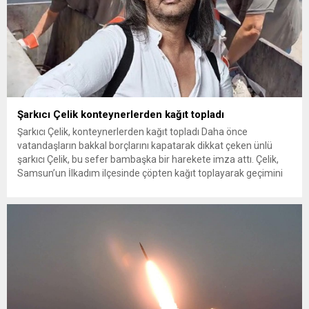
Şarkıcı Çelik konteynerlerden kağıt topladı
Şarkıcı Çelik, konteynerlerden kağıt topladı Daha önce
vatandaşların bakkal borçlarını kapatarak dikkat çeken ünlü
şarkıcı Çelik, bu sefer bambaşka bir harekete imza attı. Çelik,
Samsun’un İlkadım ilçesinde çöpten kağıt toplayarak geçimini
sağlayan Serpil Hanım’a destek oldu. Çelik, sokaklardaki
konteynerlerden kağıt topladı. Ünlü şarkıcı Çelik, Samsun’un
İlkadım ilçesinde çöpten kağıt toplayarak...