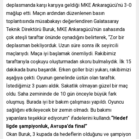
deplasmanda karşı karşıya geldiği MKE Ankaragücü’nü 3-0
mağlup etti. Maçın ardından düzenlenen basın
toplantısında müsabakayı değerlendiren Galatasaray
Teknik Direktörü Buruk, MKE Ankaragücü’nün sahasında
çok ateşli taraftar önünde oynadığını belirterek, “Zor bir
deplasman bekliyorduk. Uzun süre sonra ilk seyircili
maçlarıydı. Maça iyi başlamak önemliydi. Rakibimiz
taraftarıyla coşkuyu oluşturmadan skoru bulmalıydık. İlk 15
dakikada bunu başardık. Erken goller bizi yukarı, rakibimizi
aşağıya çekti. Oyunun genelinde üstün olan taraftık.
İstediğimiz 3 puanı aldık. Sakatlık olmayan güzel bir maç
oldu. Saha zemininde de 10 gün önceyle büyük fark
oluşmuş. Burada iyi bir bakım çalışması yapıldı. Oyuncu
sağlığını etkileyecek bir zemin olmadı. Bu bakımı
yapanlara teşekkür ediyorum” ifadelerini kullandı.
“Hedef
ligde şampiyonluk, Avrupa’da final”
Okan Buruk, 3 kupada da hedeflerin olduğunu ve şampiyon