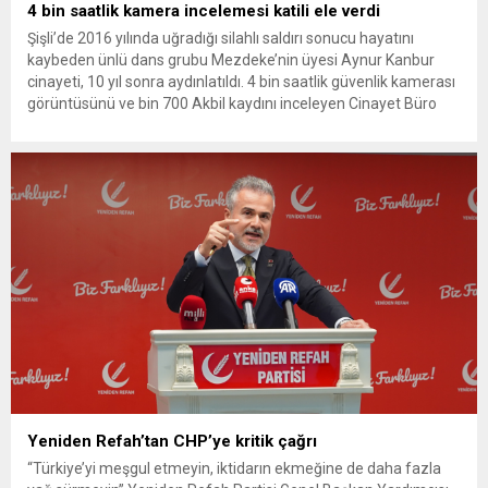
4 bin saatlik kamera incelemesi katili ele verdi
Şişli’de 2016 yılında uğradığı silahlı saldırı sonucu hayatını
kaybeden ünlü dans grubu Mezdeke’nin üyesi Aynur Kanbur
cinayeti, 10 yıl sonra aydınlatıldı. 4 bin saatlik güvenlik kamerası
görüntüsünü ve bin 700 Akbil kaydını inceleyen Cinayet Büro
ekipleri, cinayeti işlediğini itiraf eden maktulün akrabası Bülent
G. ile azmettirici olduğu öne sürülen 2...
Yeniden Refah’tan CHP’ye kritik çağrı
“Türkiye’yi meşgul etmeyin, iktidarın ekmeğine de daha fazla