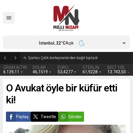
İstanbul,
22
°C
Açık
İran 2 ülkeyi birden vurdu
GRAM ALTIN
DOLAR
EURO
STERLİN
BIST 100
6.139,11
46,1519
53,4277
61,9228
13.743,50
O Avukat öyle bir küfür etti
ki!
Paylaş
Tweetle
Gönder