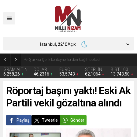
İstanbul,
22
°C
Açık
İran 2 ülkeyi birden vurdu
GRAM ALTIN
DOLAR
EURO
STERLİN
BIST 100
6.258,26
46,2316
53,5743
62,1064
13.743,50
Röportaj başını yaktı! Eski Ak
Partili vekil gözaltına alındı
Paylaş
Tweetle
Gönder