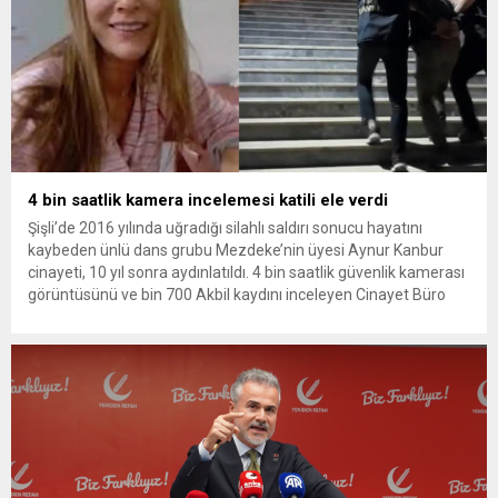
4 bin saatlik kamera incelemesi katili ele verdi
Şişli’de 2016 yılında uğradığı silahlı saldırı sonucu hayatını
kaybeden ünlü dans grubu Mezdeke’nin üyesi Aynur Kanbur
cinayeti, 10 yıl sonra aydınlatıldı. 4 bin saatlik güvenlik kamerası
görüntüsünü ve bin 700 Akbil kaydını inceleyen Cinayet Büro
ekipleri, cinayeti işlediğini itiraf eden maktulün akrabası Bülent
G. ile azmettirici olduğu öne sürülen 2...