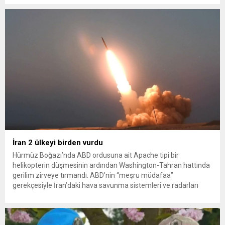
konteynerlerden kağıt topladı. Ünlü şarkıcı Çelik, Samsun’un
İlkadım ilçesinde çöpten kağıt toplayarak...
İran 2 ülkeyi birden vurdu
Hürmüz Boğazı’nda ABD ordusuna ait Apache tipi bir
helikopterin düşmesinin ardından Washington-Tahran hattında
gerilim zirveye tırmandı. ABD’nin “meşru müdafaa”
gerekçesiyle İran’daki hava savunma sistemleri ve radarları
vurmasına, İran Devrim Muhafızları Bahreyn ve Ürdün’deki
Amerikan askeri üslerini hedef alarak sert karşılık verdi. Tahran,
yeni bir ABD saldırısına anında yanıt verileceğini duyurdu....