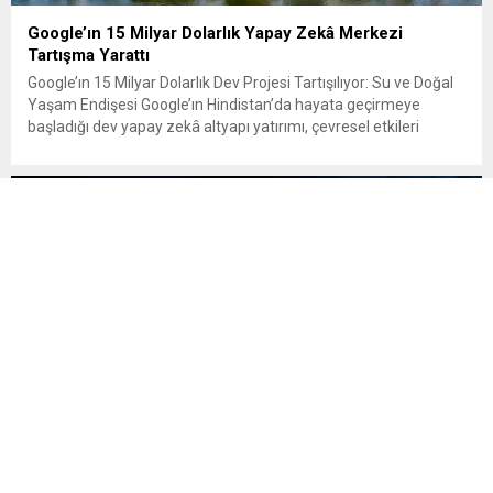
Google’ın 15 Milyar Dolarlık Yapay Zekâ Merkezi
Tartışma Yarattı
Google’ın 15 Milyar Dolarlık Dev Projesi Tartışılıyor: Su ve Doğal
Yaşam Endişesi Google’ın Hindistan’da hayata geçirmeye
başladığı dev yapay zekâ altyapı yatırımı, çevresel etkileri
nedeniyle tartışmaların odağına yerleşti. Şirketin
Visakhapatnam’da kuracağı AI merkezi için planlanan yaklaşık
15 milyar dolarlık yatırım, Google’ın Hindistan’daki bugüne
kadarki en büyük yatırımı niteliğinde. Google, projeyi...
Bakan Gürlek: “Her Suçlu Türk Adaletinin Acı Tadını
Alacaktır”