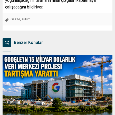
yoğunlaşacağını, tarafların nihai çizgileri kapatmaya
çalışacağını bildiriyor.
Gazze
zulüm
,
Benzer Konular