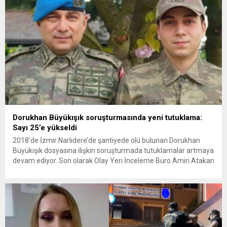
Dorukhan Büyükışık soruşturmasında yeni tutuklama:
Sayı 25’e yükseldi
2018’de İzmir Narlıdere’de şantiyede ölü bulunan Dorukhan
Büyükışık dosyasına ilişkin soruşturmada tutuklamalar artmaya
devam ediyor. Son olarak Olay Yeri İnceleme Büro Amiri Atakan
Kaçar’ın da tutuklanmasıyla dosyadaki tutuklu sayısı 25’e
yükseldi. İzmir’in Narlıdere ilçesinde 2018 yılında şantiyede ölü
bulunan Dorukhan Büyükışık’a ilişkin yeniden açılan
soruşturmada tutuklamalar genişliyor. Son olarak dönemin...