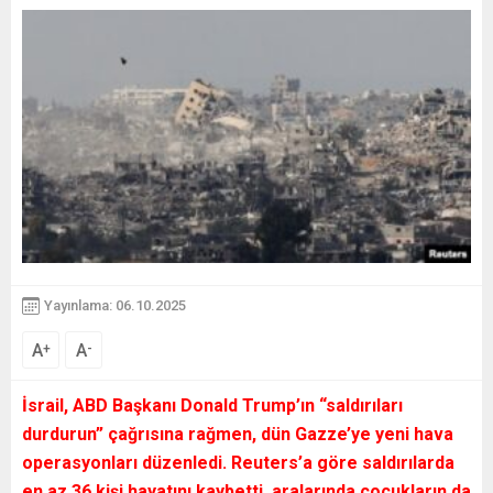
Yayınlama: 06.10.2025
A
A
+
-
İsrail, ABD Başkanı Donald Trump’ın “saldırıları
durdurun” çağrısına rağmen, dün Gazze’ye yeni hava
operasyonları düzenledi. Reuters’a göre saldırılarda
en az 36 kişi hayatını kaybetti, aralarında çocukların da