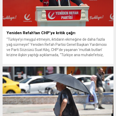
Yeniden Refah’tan CHP’ye kritik çağrı
“Türkiye’yi meşgul etmeyin, iktidarın ekmeğine de daha fazla
yağ sürmeyin” Yeniden Refah Partisi Genel Başkan Yardımcısı
ve Parti Sözcüsü Suat Kılıç, CHP’de yaşanan ‘mutlak butlan’
krizine ilişkin yaptığı açıklamada, “Türkiye ana muhalefetsiz,
ana muhalefet gündemsiz kalmamalıdır. Bir an önce anlaşın,
kurultay kararı alın, sorunun kaynağı değil, çözümün adresi
olun. Türkiye’yi...