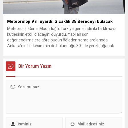
Meteoroloji 9 ili uyardı: Sıcaklık 38 dereceyi bulacak
Meteoroloji Genel Müdürlüğü, Türkiye genelinde iki farklı hava
kütlesinin etkili olacağını duyurdu. Yapılan son
değerlendirmelere göre bugün öğleden sonra aralarında
Ankara’nın bir kesiminin de bulunduğu 30 ilde yerel sağanak
yağış geçişleri beklenirken; Ege ve Güneydoğu Anadolu
bölgelerindeki 9 ilde ise hava sıcaklıkları mevsim normallerinin
üzerine çıkarak yaz değerlerine ulaşacak. Ayrıca...
Bir Yorum Yazın