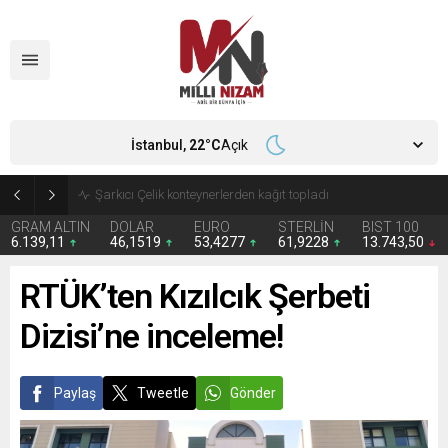
İstanbul,
22
°C
Açık
İran 2 ülkeyi birden vurdu
GRAM ALTIN
DOLAR
EURO
STERLİN
BIST 100
6.139,11
46,1519
53,4277
61,9228
13.743,50
RTÜK’ten Kızılcık Şerbeti
Dizisi’ne inceleme!
Paylaş
Tweetle
Gönder