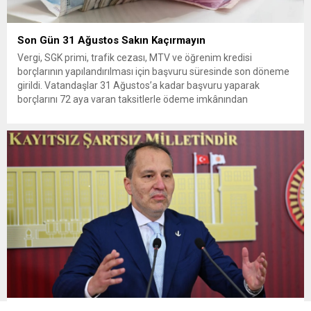
Son Gün 31 Ağustos Sakın Kaçırmayın
Vergi, SGK primi, trafik cezası, MTV ve öğrenim kredisi
borçlarının yapılandırılması için başvuru süresinde son döneme
girildi. Vatandaşlar 31 Ağustos’a kadar başvuru yaparak
borçlarını 72 aya varan taksitlerle ödeme imkânından
yararlanabilecek. Kamu alacaklarının yeniden
yapılandırılmasına olanak tanıyan düzenleme kapsamında
başvurular 31 Ağustos tarihinde sona eriyor. Hak sahiplerine 72
aya varan...