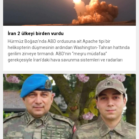
İran 2 ülkeyi birden vurdu
Hürmüz Boğazı’nda ABD ordusuna ait Apache tipi bir
helikopterin düşmesinin ardından Washington-Tahran hattında
gerilim zirveye tırmandı. ABD’nin “meşru müdafaa”
gerekçesiyle İran’daki hava savunma sistemleri ve radarları
vurmasına, İran Devrim Muhafızları Bahreyn ve Ürdün’deki
Amerikan askeri üslerini hedef alarak sert karşılık verdi. Tahran,
yeni bir ABD saldırısına anında yanıt verileceğini duyurdu....