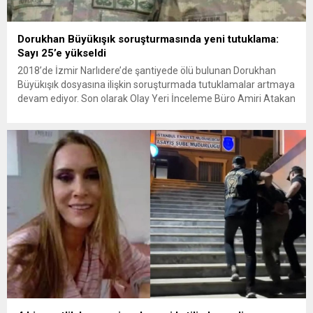
Dorukhan Büyükışık soruşturmasında yeni tutuklama:
Sayı 25’e yükseldi
2018’de İzmir Narlıdere’de şantiyede ölü bulunan Dorukhan
Büyükışık dosyasına ilişkin soruşturmada tutuklamalar artmaya
devam ediyor. Son olarak Olay Yeri İnceleme Büro Amiri Atakan
Kaçar’ın da tutuklanmasıyla dosyadaki tutuklu sayısı 25’e
yükseldi. İzmir’in Narlıdere ilçesinde 2018 yılında şantiyede ölü
bulunan Dorukhan Büyükışık’a ilişkin yeniden açılan
soruşturmada tutuklamalar genişliyor. Son olarak dönemin...