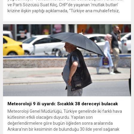
ve Parti Sözcüsü Suat Kılıç, CHP’de yaşanan ‘mutlak butlan’
krizine ilişkin yaptığı açıklamada, “Türkiye ana muhalefetsiz,
ana muhalefet gündemsiz kalmamalıdır. Bir an önce anlaşın,
kurultay kararı alın, sorunun kaynağı değil, çözümün adresi
olun. Türkiye’yi...
Meteoroloji 9 ili uyardı: Sıcaklık 38 dereceyi bulacak
Meteoroloji Genel Müdürlüğü, Türkiye genelinde iki farklı hava
kütlesinin etkili olacağını duyurdu. Yapılan son
değerlendirmelere göre bugün öğleden sonra aralarında
Ankara’nın bir kesiminin de bulunduğu 30 ilde yerel sağanak