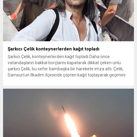
Şarkıcı Çelik konteynerlerden kağıt topladı
Şarkıcı Çelik, konteynerlerden kağıt topladı Daha önce
vatandaşların bakkal borçlarını kapatarak dikkat çeken ünlü
şarkıcı Çelik, bu sefer bambaşka bir harekete imza attı. Çelik,
Samsun’un İlkadım ilçesinde çöpten kağıt toplayarak geçimini
sağlayan Serpil Hanım’a destek oldu. Çelik, sokaklardaki
konteynerlerden kağıt topladı. Ünlü şarkıcı Çelik, Samsun’un
İlkadım ilçesinde çöpten kağıt toplayarak...