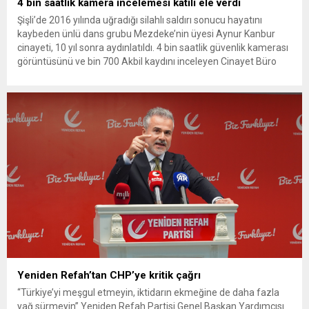
4 bin saatlik kamera incelemesi katili ele verdi
Şişli’de 2016 yılında uğradığı silahlı saldırı sonucu hayatını
kaybeden ünlü dans grubu Mezdeke’nin üyesi Aynur Kanbur
cinayeti, 10 yıl sonra aydınlatıldı. 4 bin saatlik güvenlik kamerası
görüntüsünü ve bin 700 Akbil kaydını inceleyen Cinayet Büro
ekipleri, cinayeti işlediğini itiraf eden maktulün akrabası Bülent
G. ile azmettirici olduğu öne sürülen 2...
Yeniden Refah’tan CHP’ye kritik çağrı
“Türkiye’yi meşgul etmeyin, iktidarın ekmeğine de daha fazla
yağ sürmeyin” Yeniden Refah Partisi Genel Başkan Yardımcısı