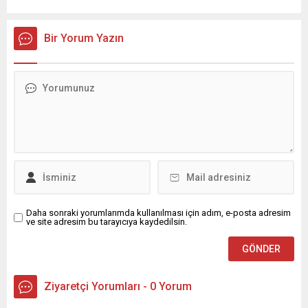
yağış geçişleri beklenirken; Ege ve Güneydoğu Anadolu
bölgelerindeki 9 ilde ise hava sıcaklıkları mevsim normallerinin
üzerine çıkarak yaz değerlerine ulaşacak. Ayrıca...
Bir Yorum Yazın
Daha sonraki yorumlarımda kullanılması için adım, e-posta adresim
ve site adresim bu tarayıcıya kaydedilsin.
Ziyaretçi Yorumları - 0 Yorum