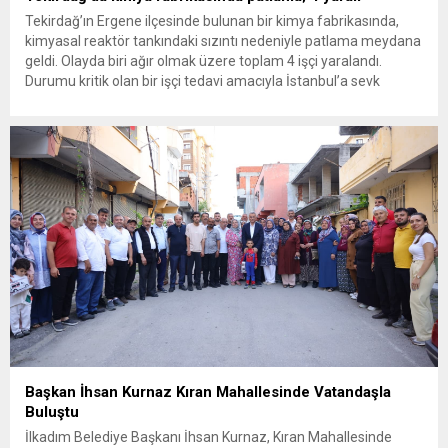
Tekirdağ’ın Ergene ilçesinde bulunan bir kimya fabrikasında,
kimyasal reaktör tankındaki sızıntı nedeniyle patlama meydana
geldi. Olayda biri ağır olmak üzere toplam 4 işçi yaralandı.
Durumu kritik olan bir işçi tedavi amacıyla İstanbul’a sevk
edilirken, bölgede AFAD ve KBRN ekipleri tarafından geniş çaplı
güvenlik ve sızıntı incelemesi başlatıldı. Tekirdağ’ın Ergene
ilçesine...
Başkan İhsan Kurnaz Kıran Mahallesinde Vatandaşla
Buluştu
İlkadım Belediye Başkanı İhsan Kurnaz, Kıran Mahallesinde