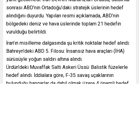
sonrası ABD’nin Ortadoğu’daki stratejik üslerinin hedef
alındığını duyurdu. Yapılan resmi açıklamada, ABD’nin
bölgedeki deniz ve hava üslerinde toplam 21 hedefin
vurulduğu belirtildi.
İran’ın misilleme dalgasında şu kritik noktalar hedef alındı:
Bahreyn’deki ABD 5. Filosu: İnsansız hava araçları (İHA)
sürüsüyle yoğun saldırı altına alındı.
Ürdün’deki Muvaffak Salti Askeri Üssü: Balistik füzelerle
hedef alındı. İddialara göre, F-35 savaş uçaklarının
bulunduğu hangarlar da dahil olmak üzere 4 önemli hedef
imha edildi.
“ABD İHA’SI DÜŞÜRÜLDÜ” İDDİASI
ABD’nin saldırılarını “sahte bahanelerle” düzenlediğini
savunan İran tarafı, ABD füzelerinin Sirik kentinde askeri
hedeflerden ziyade 2 su deposunu vurduğunu ve 1 iletişim
kulesine hasar verdiğini iddia etti. Öte yandan krizin