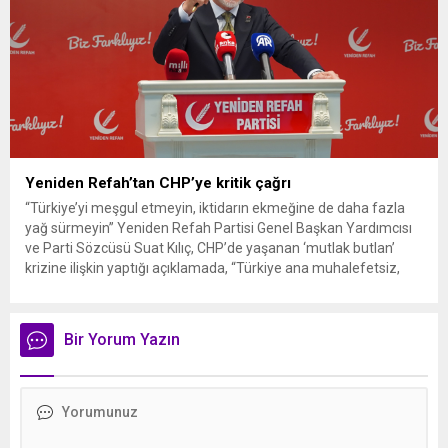
Yeniden Refah’tan CHP’ye kritik çağrı
“Türkiye’yi meşgul etmeyin, iktidarın ekmeğine de daha fazla
yağ sürmeyin” Yeniden Refah Partisi Genel Başkan Yardımcısı
ve Parti Sözcüsü Suat Kılıç, CHP’de yaşanan ‘mutlak butlan’
krizine ilişkin yaptığı açıklamada, “Türkiye ana muhalefetsiz,
ana muhalefet gündemsiz kalmamalıdır. Bir an önce anlaşın,
kurultay kararı alın, sorunun kaynağı değil, çözümün adresi
olun. Türkiye’yi...
Bir Yorum Yazın