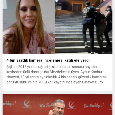
soruşturmada tutuklamalar genişliyor. Son olarak dönemin...
4 bin saatlik kamera incelemesi katili ele verdi
Şişli’de 2016 yılında uğradığı silahlı saldırı sonucu hayatını
kaybeden ünlü dans grubu Mezdeke’nin üyesi Aynur Kanbur
cinayeti, 10 yıl sonra aydınlatıldı. 4 bin saatlik güvenlik kamerası
görüntüsünü ve bin 700 Akbil kaydını inceleyen Cinayet Büro
ekipleri, cinayeti işlediğini itiraf eden maktulün akrabası Bülent
G. ile azmettirici olduğu öne sürülen 2...