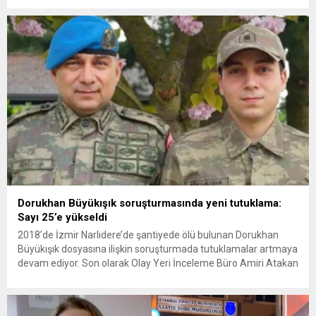
Amerikan askeri üslerini hedef alarak sert karşılık verdi. Tahran,
yeni bir ABD saldırısına anında yanıt verileceğini duyurdu....
Dorukhan Büyükışık soruşturmasında yeni tutuklama:
Sayı 25’e yükseldi
2018’de İzmir Narlıdere’de şantiyede ölü bulunan Dorukhan
Büyükışık dosyasına ilişkin soruşturmada tutuklamalar artmaya
devam ediyor. Son olarak Olay Yeri İnceleme Büro Amiri Atakan
Kaçar’ın da tutuklanmasıyla dosyadaki tutuklu sayısı 25’e
yükseldi. İzmir’in Narlıdere ilçesinde 2018 yılında şantiyede ölü
bulunan Dorukhan Büyükışık’a ilişkin yeniden açılan