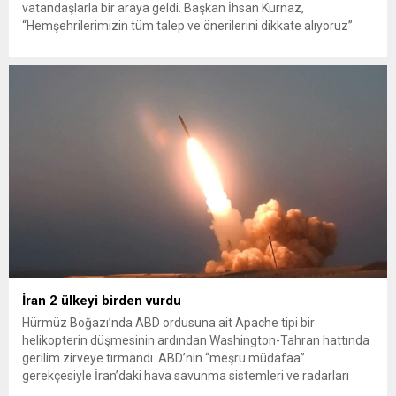
vatandaşlarla bir araya geldi. Başkan İhsan Kurnaz,
“Hemşehrilerimizin tüm talep ve önerilerini dikkate alıyoruz”
dedi. İlkadım Belediye Başkanı İhsan Kurnaz, mahalle ziyaretleri
kapsamında Kıran Mahallesini ziyaret etti. Mahalle sakinleriyle
sohbet eden, onların talep ve önerileri dinleyen Başkan İhsan
Kurnaz, gelen taleplerin çözümü için...
İran 2 ülkeyi birden vurdu
Hürmüz Boğazı’nda ABD ordusuna ait Apache tipi bir
helikopterin düşmesinin ardından Washington-Tahran hattında
gerilim zirveye tırmandı. ABD’nin “meşru müdafaa”
gerekçesiyle İran’daki hava savunma sistemleri ve radarları
vurmasına, İran Devrim Muhafızları Bahreyn ve Ürdün’deki