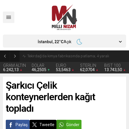
İstanbul,
22
°C
Açık
Başkan İhsan Kurnaz Kıran Mahallesinde Vatandaşla Buluştu
GRAM ALTIN
DOLAR
EURO
STERLİN
BIST 100
6.242,13
46,2505
53,5463
62,0704
13.743,50
Şarkıcı Çelik
konteynerlerden kağıt
topladı
Paylaş
Tweetle
Gönder