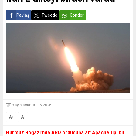
Paylaş
Tweetle
Gönder
Yayınlama: 10.06.2026
A
A
+
-
Hürmüz Boğazı’nda ABD ordusuna ait Apache tipi bir