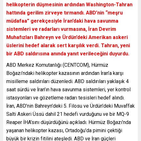
helikopterin düşmesinin ardından Washington-Tahran
hattında gerilim zirveye tırmandı. ABD’nin “meşru
müdafaa” gerekçesiyle İran’daki hava savunma
sistemleri ve radarları vurmasına, İran Devrim
Muhafızları Bahreyn ve Ürdün’deki Amerikan askeri
üslerini hedef alarak sert karşılık verdi. Tahran, yeni
bir ABD saldırısına anında yanıt verileceğini duyurdu.
ABD Merkez Komutanlığı (CENTCOM), Hürmüz
Boğazı’ndaki helikopter kazasının ardından İran’a karşı
misilleme saldırıları düzenledi. ABD saldırıları yaklaşık 4
saat sürdü ve İran’ın hava savunma sistemleri, yer kontrol
istasyonları ve gözetleme radarı tesisleri hedef alındı.
İran, ABD’nin Bahreyn’deki 5. Filosu ve Ürdün’deki Muvaffak
Salti Askeri Üssü dahil 21 hedefi vurduğunu ve bir MQ-9
Reaper İHA’sını düşürdüğünü açıkladı. Hürmüz Boğazı’nda
yaşanan helikopter kazası, Ortadoğu’da pimini çektiği
büyük bir krizin fitilini ateşledi. ABD ve İran güçleri