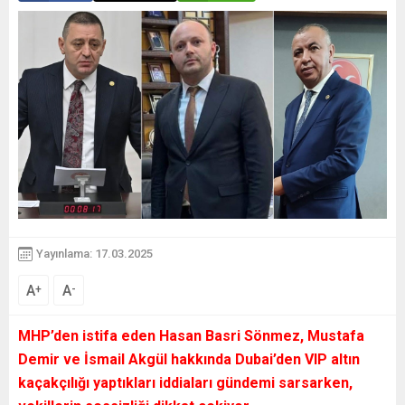
Yayınlama: 17.03.2025
A
A
+
-
MHP’den istifa eden Hasan Basri Sönmez, Mustafa
Demir ve İsmail Akgül hakkında Dubai’den VIP altın
kaçakçılığı yaptıkları iddiaları gündemi sarsarken,