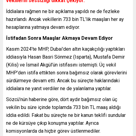
vekillerin sessizliği dikkat çekiyor.
İddialara rağmen ne bir açıklama yapıldı ne de fezleke
hazırlandı. Ancak vekillerin 733 bin TL’lik maaşları her ay
hesaplarına yatmaya devam ediyor.
İstifadan Sonra Maaşlar Akmaya Devam Ediyor
Kasım 2024’te MHP, Dubai’den altın kaçakçılığı yaptıkları
iddiasıyla Hasan Basri Sönmez (Isparta), Mustafa Demir
(Kilis) ve İsmail Akgül’ün istifasını istemişti. Üç vekil
MHP’den istifa ettikten sonra bağımsız olarak görevlerini
sürdürmeye devam etti. Ancak bu süreçte haklarındaki
iddialara ne yanıt verdiler ne de yalanlama yaptılar.
Sözcü’nün haberine göre, dört aydır bağımsız olan üç
vekilin bu süre içinde toplamda 733 bin TL maaş aldığı
iddia edildi. Fakat bu süreçte ne bir kanun teklifi sundular
ne de kürsüye çıkıp konuşma yaptılar. Ayrıca
komisyonlarda da hiçbir görev üstlenmediler.