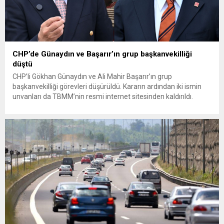
CHP’de Günaydın ve Başarır’ın grup başkanvekilliği
düştü
CHP’li Gökhan Günaydın ve Ali Mahir Başarır’ın grup
başkanvekilliği görevleri düşürüldü. Kararın ardından iki ismin
unvanları da TBMM’nin resmi internet sitesinden kaldırıldı.
Günaydın, ilk açıklamasında “Olmayan MYK’nın verdiği
hukuksuz bir karardır” dedi. CHP’den tedbirli olarak kesin
çıkarma cezası uygulanmak üzere Yüksek Disiplin Kurulu’na
(YDK) sevk edilen ve partideki tüm görevlerinden...