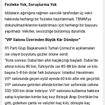
Fezleke Yok, Soruşturma Yok
İddiaların ağırlığına rağmen savcılık tarafından üç vekil
hakkında herhangi bir fezleke hazırlanmadı. TBMM’ye
dokunulmazlıklarının kaldırılması için herhangi bir başvuru
yapılmadı. Vekiller, sessizliğe bürünmüş durumda.
“VIP Salonu Üzerinden Büyük Kâr Dönüyor”
İYİ Parti Grup Başkanvekili Turhan Çömez’in açıklamaları
ise olayın boyutunu gözler önüne serdi:
“Kota sonrası Dubai’den altın kaçakçılığı başladı. Dubai’de
altının kilosu 80 bin, Türkiye’de ise 85-88 bin dolar ve kilo
başına 5-8 bin dolar fark bulunuyor. İstanbul Havalimanı
VIP salonunda geçen eylül ayında 60 kilo altın ele geçirildi.
VIP salonuna getirilen altında birileri her seferinde cebine
300-500 bin dolar indiriyor. VIP salonunu kullanma hakkına
sahip kişilerden kimler kaç kez Birleşik Arap Emirlikleri’ne
gitti, giderken çanta ve valizleri kaç kilo, dönüşte kaç