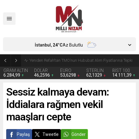
İstanbul,
24
°C
Az Bulutlu
CHP’de Günaydın ve Başarır’ın grup başkanvekilliği düştü
GRAM ALTIN
DOLAR
EURO
STERLİN
BIST 100
6.284,99
46,2596
53,6298
62,1329
14.111,39
Sessiz kalmaya devam:
İddialara rağmen vekil
maaşları cepte
Paylaş
Tweetle
Gönder