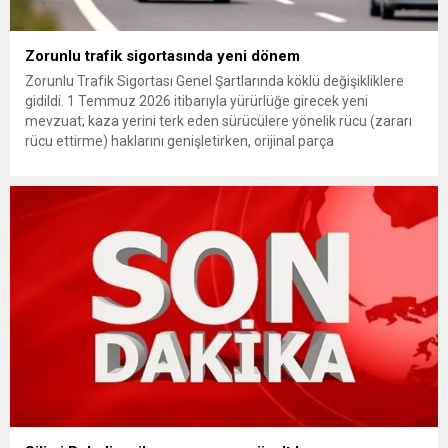
Zorunlu trafik sigortasında yeni dönem
Zorunlu Trafik Sigortası Genel Şartlarında köklü değişikliklere
gidildi. 1 Temmuz 2026 itibarıyla yürürlüğe girecek yeni
mevzuat; kaza yerini terk eden sürücülere yönelik rücu (zararı
rücu ettirme) haklarını genişletirken, orijinal parça
kullanımındaki yaş sınırını kaldırıyor ve değer kaybı
ödemelerinde hak sahibinin başvuru şartını otomatik hale
getiriyor. Hazine Müsteşarlığına bağlı ilgili kurumlarca...