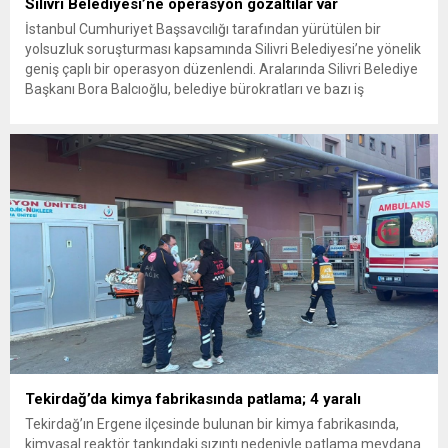
Silivri Belediyesi’ne operasyon gözaltılar var
İstanbul Cumhuriyet Başsavcılığı tarafından yürütülen bir
yolsuzluk soruşturması kapsamında Silivri Belediyesi’ne yönelik
geniş çaplı bir operasyon düzenlendi. Aralarında Silivri Belediye
Başkanı Bora Balcıoğlu, belediye bürokratları ve bazı iş
insanlarının da bulunduğu çok sayıda kişi hakkında gözaltı kararı
uygulandı. Emniyet güçlerinin belediye binasındaki teknik
inceleme ve arama çalışmaları devam ediyor. İstanbul’da...
Tekirdağ’da kimya fabrikasında patlama; 4 yaralı
Tekirdağ’ın Ergene ilçesinde bulunan bir kimya fabrikasında,
kimyasal reaktör tankındaki sızıntı nedeniyle patlama meydana