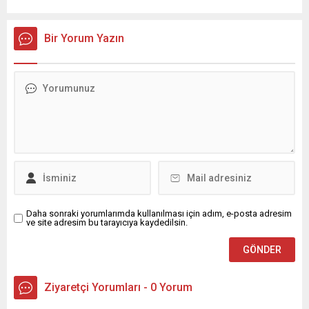
dedi. İlkadım Belediye Başkanı İhsan Kurnaz, mahalle ziyaretleri
kapsamında Kıran Mahallesini ziyaret etti. Mahalle sakinleriyle
sohbet eden, onların talep ve önerileri dinleyen Başkan İhsan
Bir Yorum Yazın
Kurnaz, gelen taleplerin çözümü için...
Daha sonraki yorumlarımda kullanılması için adım, e-posta adresim
ve site adresim bu tarayıcıya kaydedilsin.
Ziyaretçi Yorumları - 0 Yorum