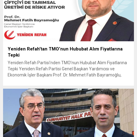
Yeniden Refah’tan TMO’nun Hububat Alım Fiyatlarına
Tepki
Yeniden Refah Partisi’nden TMO’nun Hububat Alım Fiyatlarına
Tepki Yeniden Refah Partisi Genel Başkan Yardımcısı ve
Ekonomik İşler Başkanı Prof. Dr. Mehmet Fatih Bayramoğlu,
Toprak Mahsulleri Ofisi’nin (TMO) açıkladığı hububat alım
fiyatlarına ilişkin yazılı bir açıklama yaptı. Bayramoğlu, açıklanan
fiyatların çiftçinin artan maliyetlerini karşılamaktan uzak
olduğunu savunarak fiyatların yeniden değerlendirilmesi
çağrısında...