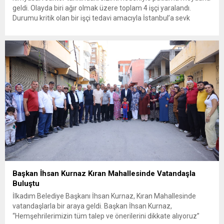
geldi. Olayda biri ağır olmak üzere toplam 4 işçi yaralandı.
Durumu kritik olan bir işçi tedavi amacıyla İstanbul’a sevk
edilirken, bölgede AFAD ve KBRN ekipleri tarafından geniş çaplı
güvenlik ve sızıntı incelemesi başlatıldı. Tekirdağ’ın Ergene
ilçesine...
Başkan İhsan Kurnaz Kıran Mahallesinde Vatandaşla
Buluştu
İlkadım Belediye Başkanı İhsan Kurnaz, Kıran Mahallesinde
vatandaşlarla bir araya geldi. Başkan İhsan Kurnaz,
“Hemşehrilerimizin tüm talep ve önerilerini dikkate alıyoruz”