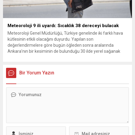
Meteoroloji 9 ili uyardı: Sıcaklık 38 dereceyi bulacak
Meteoroloji Genel Müdürlüğü, Türkiye genelinde iki farklı hava
kütlesinin etkili olacağını duyurdu. Yapılan son
değerlendirmelere göre bugün öğleden sonra aralarında
Ankara’nın bir kesiminin de bulunduğu 30 ilde yerel sağanak
yağış geçişleri beklenirken; Ege ve Güneydoğu Anadolu
bölgelerindeki 9 ilde ise hava sıcaklıkları mevsim normallerinin
üzerine çıkarak yaz değerlerine ulaşacak. Ayrıca...
Bir Yorum Yazın