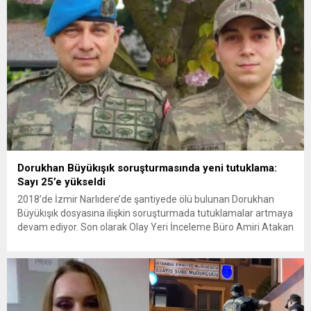
Dorukhan Büyükışık soruşturmasında yeni tutuklama:
Sayı 25’e yükseldi
2018’de İzmir Narlıdere’de şantiyede ölü bulunan Dorukhan
Büyükışık dosyasına ilişkin soruşturmada tutuklamalar artmaya
devam ediyor. Son olarak Olay Yeri İnceleme Büro Amiri Atakan
Kaçar’ın da tutuklanmasıyla dosyadaki tutuklu sayısı 25’e
yükseldi. İzmir’in Narlıdere ilçesinde 2018 yılında şantiyede ölü
bulunan Dorukhan Büyükışık’a ilişkin yeniden açılan
soruşturmada tutuklamalar genişliyor. Son olarak dönemin...