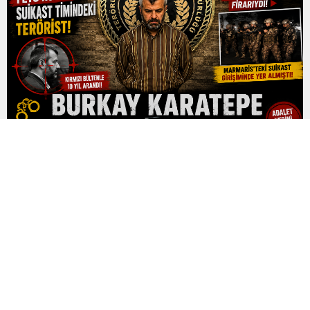
aya varan...
FETÖ’nün Suikast Timindeki Firari Burkay Karatepe
Tutuklandı
15 Temmuz 2016’daki darbe girişimi sırasında Marmaris’te
Cumhurbaşkanı Recep Tayyip Erdoğan’a yönelik suikast
girişiminde yer aldığı belirtilen FETÖ mensubu eski Yüzbaşı
Burkay Karatepe, çıkarıldığı mahkemece tutuklandı. Yaklaşık 10
yıldır firari olan ve kırmızı bültenle aranan Karatepe, geçtiğimiz
günlerde Afyonkarahisar’da düzenlenen operasyonla
yakalanmıştı. Emniyet Genel Müdürlüğü İstihbarat Başkanlığı
koordinasyonunda yürütülen çalışmalar...