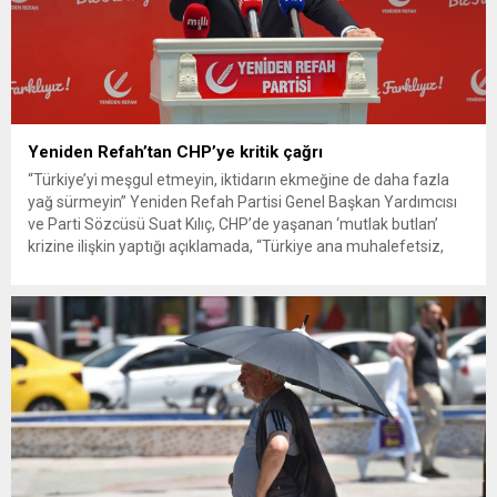
Yeniden Refah’tan CHP’ye kritik çağrı
“Türkiye’yi meşgul etmeyin, iktidarın ekmeğine de daha fazla
yağ sürmeyin” Yeniden Refah Partisi Genel Başkan Yardımcısı
ve Parti Sözcüsü Suat Kılıç, CHP’de yaşanan ‘mutlak butlan’
krizine ilişkin yaptığı açıklamada, “Türkiye ana muhalefetsiz,
ana muhalefet gündemsiz kalmamalıdır. Bir an önce anlaşın,
kurultay kararı alın, sorunun kaynağı değil, çözümün adresi
olun. Türkiye’yi...