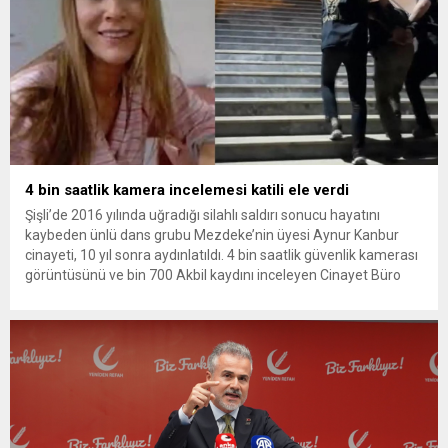
4 bin saatlik kamera incelemesi katili ele verdi
Şişli’de 2016 yılında uğradığı silahlı saldırı sonucu hayatını
kaybeden ünlü dans grubu Mezdeke’nin üyesi Aynur Kanbur
cinayeti, 10 yıl sonra aydınlatıldı. 4 bin saatlik güvenlik kamerası
görüntüsünü ve bin 700 Akbil kaydını inceleyen Cinayet Büro
ekipleri, cinayeti işlediğini itiraf eden maktulün akrabası Bülent
G. ile azmettirici olduğu öne sürülen 2...