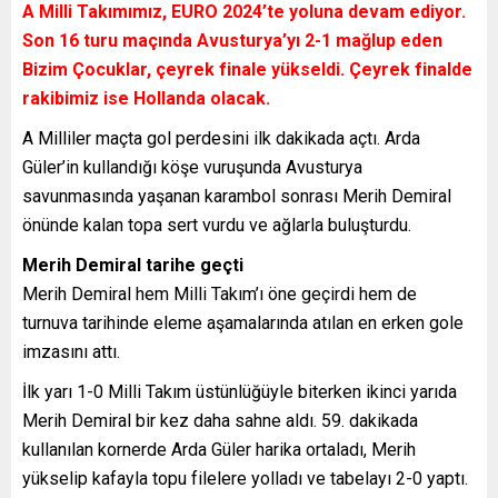
A Milli Takımımız, EURO 2024’te yoluna devam ediyor.
Son 16 turu maçında Avusturya’yı 2-1 mağlup eden
Bizim Çocuklar, çeyrek finale yükseldi. Çeyrek finalde
rakibimiz ise Hollanda olacak.
A Milliler maçta gol perdesini ilk dakikada açtı. Arda
Güler’in kullandığı köşe vuruşunda Avusturya
savunmasında yaşanan karambol sonrası Merih Demiral
önünde kalan topa sert vurdu ve ağlarla buluşturdu.
Merih Demiral tarihe geçti
Merih Demiral hem Milli Takım’ı öne geçirdi hem de
turnuva tarihinde eleme aşamalarında atılan en erken gole
imzasını attı.
İlk yarı 1-0 Milli Takım üstünlüğüyle biterken ikinci yarıda
Merih Demiral bir kez daha sahne aldı. 59. dakikada
kullanılan kornerde Arda Güler harika ortaladı, Merih
yükselip kafayla topu filelere yolladı ve tabelayı 2-0 yaptı.