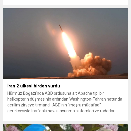
sağlayan Serpil Hanım’a destek oldu. Çelik, sokaklardaki
konteynerlerden kağıt topladı. Ünlü şarkıcı Çelik, Samsun’un
İlkadım ilçesinde çöpten kağıt toplayarak...
İran 2 ülkeyi birden vurdu
Hürmüz Boğazı’nda ABD ordusuna ait Apache tipi bir
helikopterin düşmesinin ardından Washington-Tahran hattında
gerilim zirveye tırmandı. ABD’nin “meşru müdafaa”
gerekçesiyle İran’daki hava savunma sistemleri ve radarları
vurmasına, İran Devrim Muhafızları Bahreyn ve Ürdün’deki
Amerikan askeri üslerini hedef alarak sert karşılık verdi. Tahran,
yeni bir ABD saldırısına anında yanıt verileceğini duyurdu....