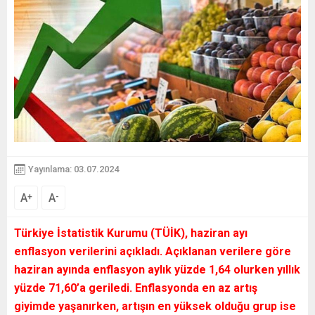
Yayınlama: 03.07.2024
A
A
+
-
Türkiye İstatistik Kurumu (TÜİK), haziran ayı
enflasyon verilerini açıkladı. Açıklanan verilere göre
haziran ayında enflasyon aylık yüzde 1,64 olurken yıllık
yüzde 71,60’a geriledi. Enflasyonda en az artış
giyimde yaşanırken, artışın en yüksek olduğu grup ise