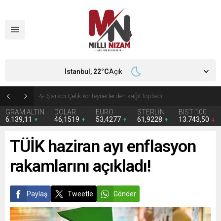
İstanbul,
22
°C
Açık
İran 2 ülkeyi birden vurdu
GRAM ALTIN
DOLAR
EURO
STERLİN
BIST 100
6.139,11
46,1519
53,4277
61,9228
13.743,50
TÜİK haziran ayı enflasyon
rakamlarını açıkladı!
Paylaş
Tweetle
Gönder