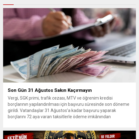
Son Gün 31 Ağustos Sakın Kaçırmayın
Vergi, SGK primi, trafik cezası, MTV ve öğrenim kredisi
borçlarının yapılandırılması için başvuru süresinde son döneme
girildi. Vatandaşlar 31 Ağustos’a kadar başvuru yaparak
borçlarını 72 aya varan taksitlerle ödeme imkânından
yararlanabilecek. Kamu alacaklarının yeniden
yapılandırılmasına olanak tanıyan düzenleme kapsamında
başvurular 31 Ağustos tarihinde sona eriyor. Hak sahiplerine 72