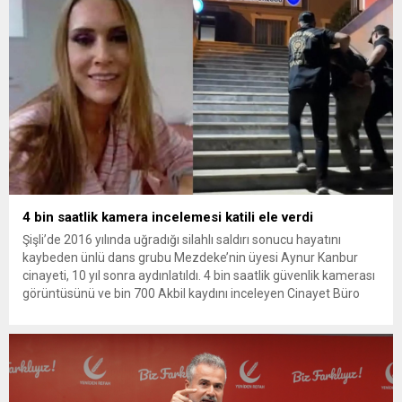
soruşturmada tutuklamalar genişliyor. Son olarak dönemin...
4 bin saatlik kamera incelemesi katili ele verdi
Şişli’de 2016 yılında uğradığı silahlı saldırı sonucu hayatını
kaybeden ünlü dans grubu Mezdeke’nin üyesi Aynur Kanbur
cinayeti, 10 yıl sonra aydınlatıldı. 4 bin saatlik güvenlik kamerası
görüntüsünü ve bin 700 Akbil kaydını inceleyen Cinayet Büro
ekipleri, cinayeti işlediğini itiraf eden maktulün akrabası Bülent
G. ile azmettirici olduğu öne sürülen 2...