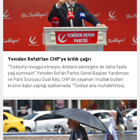
Yeniden Refah’tan CHP’ye kritik çağrı
“Türkiye’yi meşgul etmeyin, iktidarın ekmeğine de daha fazla
yağ sürmeyin” Yeniden Refah Partisi Genel Başkan Yardımcısı
ve Parti Sözcüsü Suat Kılıç, CHP’de yaşanan ‘mutlak butlan’
krizine ilişkin yaptığı açıklamada, “Türkiye ana muhalefetsiz,
ana muhalefet gündemsiz kalmamalıdır. Bir an önce anlaşın,
kurultay kararı alın, sorunun kaynağı değil, çözümün adresi
olun. Türkiye’yi...