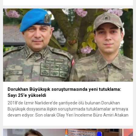
vurmasına, İran Devrim Muhafızları Bahreyn ve Ürdün’deki
Amerikan askeri üslerini hedef alarak sert karşılık verdi. Tahran,
yeni bir ABD saldırısına anında yanıt verileceğini duyurdu....
Dorukhan Büyükışık soruşturmasında yeni tutuklama:
Sayı 25’e yükseldi
2018’de İzmir Narlıdere’de şantiyede ölü bulunan Dorukhan
Büyükışık dosyasına ilişkin soruşturmada tutuklamalar artmaya
devam ediyor. Son olarak Olay Yeri İnceleme Büro Amiri Atakan
Kaçar’ın da tutuklanmasıyla dosyadaki tutuklu sayısı 25’e
yükseldi. İzmir’in Narlıdere ilçesinde 2018 yılında şantiyede ölü
bulunan Dorukhan Büyükışık’a ilişkin yeniden açılan