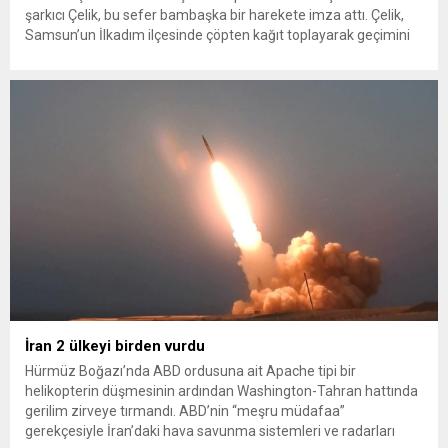
şarkıcı Çelik, bu sefer bambaşka bir harekete imza attı. Çelik,
Samsun’un İlkadım ilçesinde çöpten kağıt toplayarak geçimini
sağlayan Serpil Hanım’a destek oldu. Çelik, sokaklardaki
konteynerlerden kağıt topladı. Ünlü şarkıcı Çelik, Samsun’un
İlkadım ilçesinde çöpten kağıt toplayarak...
İran 2 ülkeyi birden vurdu
Hürmüz Boğazı’nda ABD ordusuna ait Apache tipi bir
helikopterin düşmesinin ardından Washington-Tahran hattında
gerilim zirveye tırmandı. ABD’nin “meşru müdafaa”
gerekçesiyle İran’daki hava savunma sistemleri ve radarları