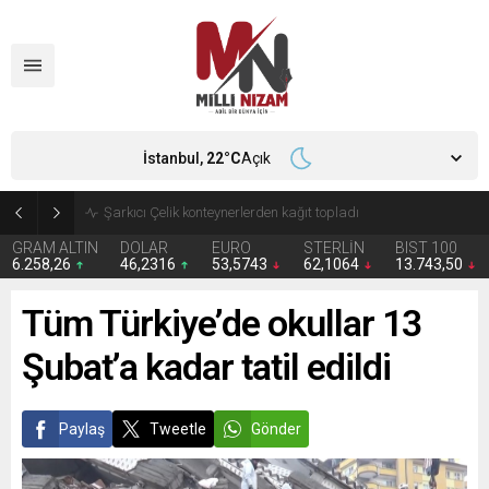
İstanbul,
22
°C
Açık
İran 2 ülkeyi birden vurdu
GRAM ALTIN
DOLAR
EURO
STERLİN
BIST 100
6.258,26
46,2316
53,5743
62,1064
13.743,50
Tüm Türkiye’de okullar 13
Şubat’a kadar tatil edildi
Paylaş
Tweetle
Gönder