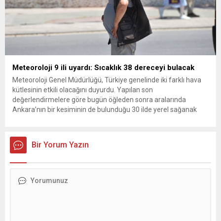
Meteoroloji 9 ili uyardı: Sıcaklık 38 dereceyi bulacak
Meteoroloji Genel Müdürlüğü, Türkiye genelinde iki farklı hava
kütlesinin etkili olacağını duyurdu. Yapılan son
değerlendirmelere göre bugün öğleden sonra aralarında
Ankara’nın bir kesiminin de bulunduğu 30 ilde yerel sağanak
yağış geçişleri beklenirken; Ege ve Güneydoğu Anadolu
bölgelerindeki 9 ilde ise hava sıcaklıkları mevsim normallerinin
üzerine çıkarak yaz değerlerine ulaşacak. Ayrıca...
Bir Yorum Yazın