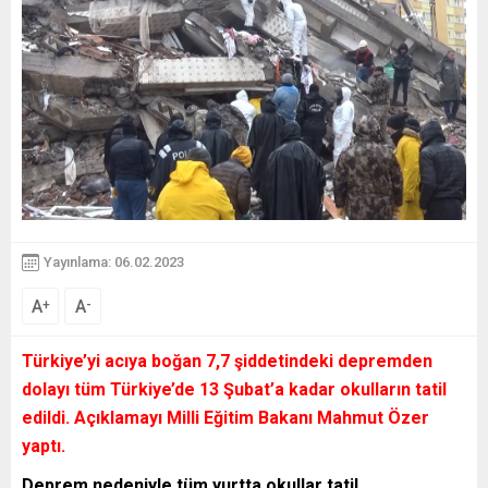
Yayınlama: 06.02.2023
A
A
+
-
Türkiye’yi acıya boğan 7,7 şiddetindeki depremden
dolayı tüm Türkiye’de 13 Şubat’a kadar okulların tatil
edildi. Açıklamayı Milli Eğitim Bakanı Mahmut Özer
yaptı.
Deprem nedeniyle tüm yurtta okullar tatil