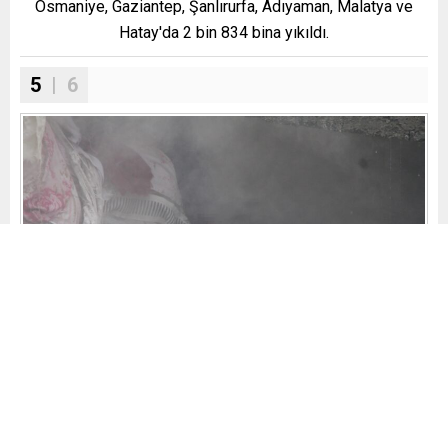
Osmaniye, Gaziantep, Şanlırurfa, Adıyaman, Malatya ve
Hatay'da 2 bin 834 bina yıkıldı.
5
| 6
Saat 16.30'da AFAD'dan yapılan son açıklamaya göre 10
ilde 1121 kişi hayatını kaybetti.