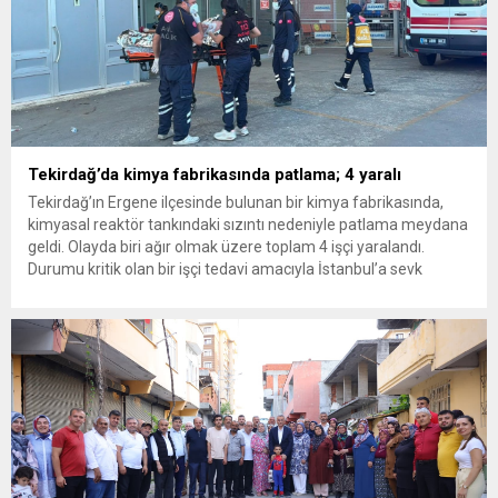
Tekirdağ’da kimya fabrikasında patlama; 4 yaralı
Tekirdağ’ın Ergene ilçesinde bulunan bir kimya fabrikasında,
kimyasal reaktör tankındaki sızıntı nedeniyle patlama meydana
geldi. Olayda biri ağır olmak üzere toplam 4 işçi yaralandı.
Durumu kritik olan bir işçi tedavi amacıyla İstanbul’a sevk
edilirken, bölgede AFAD ve KBRN ekipleri tarafından geniş çaplı
güvenlik ve sızıntı incelemesi başlatıldı. Tekirdağ’ın Ergene
ilçesine...