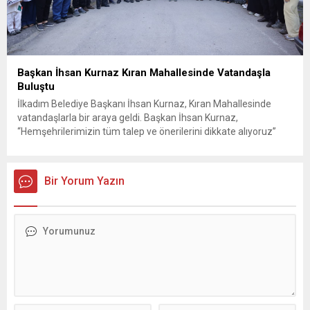
Başkan İhsan Kurnaz Kıran Mahallesinde Vatandaşla
Buluştu
İlkadım Belediye Başkanı İhsan Kurnaz, Kıran Mahallesinde
vatandaşlarla bir araya geldi. Başkan İhsan Kurnaz,
“Hemşehrilerimizin tüm talep ve önerilerini dikkate alıyoruz”
dedi. İlkadım Belediye Başkanı İhsan Kurnaz, mahalle ziyaretleri
kapsamında Kıran Mahallesini ziyaret etti. Mahalle sakinleriyle
sohbet eden, onların talep ve önerileri dinleyen Başkan İhsan
Bir Yorum Yazın
Kurnaz, gelen taleplerin çözümü için...