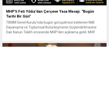
MHP’li Feti Yıldız’dan Çerçeve Yasa Mesajı: “Bugün
Tarihi Bir Gün”
TBMM Genel Kurulu’nda bugün görüşülmesi beklenen Millî
Dayanışma ve Toplumsal Bütünleşmenin Güçlendirilmesine
Dair Kanun Teklifi öncesinde MHP’den açıklama geldi. MHP
Genel Başkan Yardımcısı ve İstanbul Milletvekili Feti Yıldız,
sosyal medya hesabından yaptığı paylaşımda 10 Ağustos’u
“tarihi bir gün” olarak nitelendirdi ve teklifin Meclis’te nitelikli bir
çoğunlukla kabul edilmesini beklediklerini söyledi....
Erbakan’dan “Çerçeve Yasa” Teklifine İtiraz: “Kararı