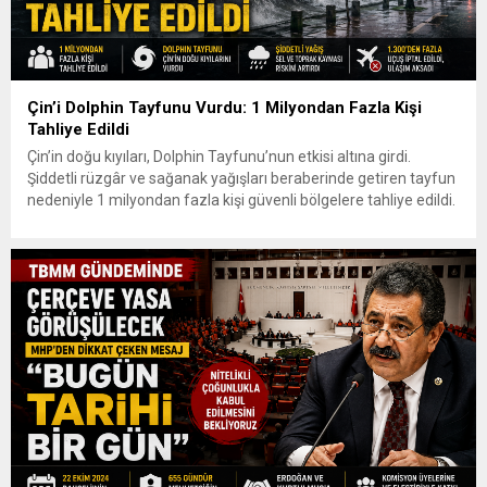
Çin’i Dolphin Tayfunu Vurdu: 1 Milyondan Fazla Kişi
Tahliye Edildi
Çin’in doğu kıyıları, Dolphin Tayfunu’nun etkisi altına girdi.
Şiddetli rüzgâr ve sağanak yağışları beraberinde getiren tayfun
nedeniyle 1 milyondan fazla kişi güvenli bölgelere tahliye edildi.
Ulaşımda ciddi aksamalar yaşanırken yetkililer sel, su baskını ve
toprak kayması riskine karşı uyarılarını sürdürüyor. Dolphin, 9
Ağustos Pazar günü Çin’in doğu kıyılarında karaya ulaştı....