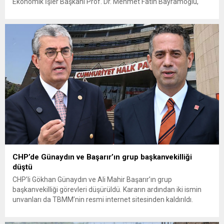
Ekonomik İşler Başkanı Prof. Dr. Mehmet Fatih Bayramoğlu,
Toprak Mahsulleri Ofisi’nin (TMO) açıkladığı hububat alım
fiyatlarına ilişkin yazılı bir açıklama yaptı. Bayramoğlu, açıklanan
fiyatların çiftçinin artan maliyetlerini karşılamaktan uzak
olduğunu savunarak fiyatların yeniden değerlendirilmesi
çağrısında...
CHP’de Günaydın ve Başarır’ın grup başkanvekilliği
düştü
CHP’li Gökhan Günaydın ve Ali Mahir Başarır’ın grup
başkanvekilliği görevleri düşürüldü. Kararın ardından iki ismin
unvanları da TBMM’nin resmi internet sitesinden kaldırıldı.
Günaydın, ilk açıklamasında “Olmayan MYK’nın verdiği
hukuksuz bir karardır” dedi. CHP’den tedbirli olarak kesin