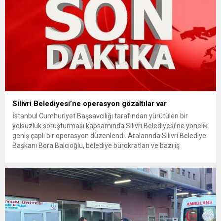
Silivri Belediyesi’ne operasyon gözaltılar var
İstanbul Cumhuriyet Başsavcılığı tarafından yürütülen bir
yolsuzluk soruşturması kapsamında Silivri Belediyesi’ne yönelik
geniş çaplı bir operasyon düzenlendi. Aralarında Silivri Belediye
Başkanı Bora Balcıoğlu, belediye bürokratları ve bazı iş
insanlarının da bulunduğu çok sayıda kişi hakkında gözaltı kararı
uygulandı. Emniyet güçlerinin belediye binasındaki teknik
inceleme ve arama çalışmaları devam ediyor. İstanbul’da...