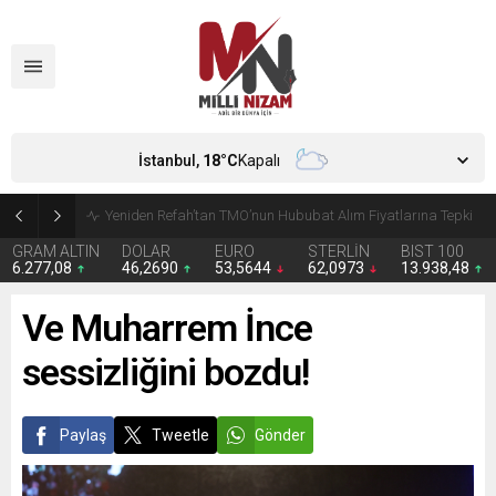
İstanbul,
18
°C
Kapalı
CHP’de Günaydın ve Başarır’ın grup başkanvekilliği düştü
GRAM ALTIN
DOLAR
EURO
STERLİN
BIST 100
6.277,08
46,2690
53,5644
62,0973
13.938,48
Ve Muharrem İnce
sessizliğini bozdu!
Paylaş
Tweetle
Gönder