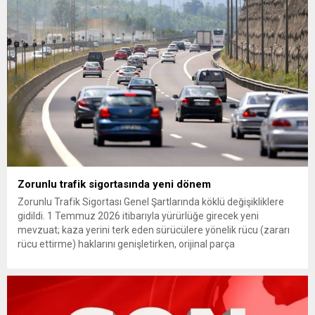
çıkarma cezası uygulanmak üzere Yüksek Disiplin Kurulu’na
(YDK) sevk edilen ve partideki tüm görevlerinden...
Zorunlu trafik sigortasında yeni dönem
Zorunlu Trafik Sigortası Genel Şartlarında köklü değişikliklere
gidildi. 1 Temmuz 2026 itibarıyla yürürlüğe girecek yeni
mevzuat; kaza yerini terk eden sürücülere yönelik rücu (zararı
rücu ettirme) haklarını genişletirken, orijinal parça
kullanımındaki yaş sınırını kaldırıyor ve değer kaybı
ödemelerinde hak sahibinin başvuru şartını otomatik hale
getiriyor. Hazine Müsteşarlığına bağlı ilgili kurumlarca...