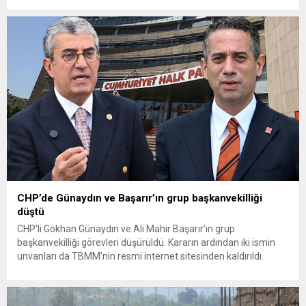
fiyatlarına ilişkin yazılı bir açıklama yaptı. Bayramoğlu, açıklanan
fiyatların çiftçinin artan maliyetlerini karşılamaktan uzak
olduğunu savunarak fiyatların yeniden değerlendirilmesi
çağrısında...
CHP’de Günaydın ve Başarır’ın grup başkanvekilliği
düştü
CHP’li Gökhan Günaydın ve Ali Mahir Başarır’ın grup
başkanvekilliği görevleri düşürüldü. Kararın ardından iki ismin
unvanları da TBMM’nin resmi internet sitesinden kaldırıldı.
Günaydın, ilk açıklamasında “Olmayan MYK’nın verdiği
hukuksuz bir karardır” dedi. CHP’den tedbirli olarak kesin
çıkarma cezası uygulanmak üzere Yüksek Disiplin Kurulu’na