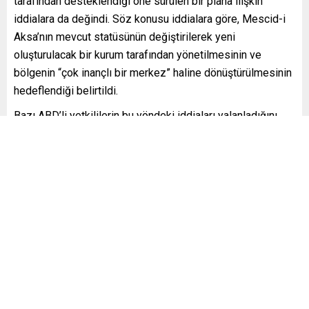
tarafından desteklendiği öne sürülen bir plana ilişkin
iddialara da değindi. Söz konusu iddialara göre, Mescid-i
Aksa’nın mevcut statüsünün değiştirilerek yeni
oluşturulacak bir kurum tarafından yönetilmesinin ve
bölgenin “çok inançlı bir merkez” haline dönüştürülmesinin
hedeflendiği belirtildi.
Bazı ABD’li yetkililerin bu yöndeki iddiaları yalanladığını
ifade eden Bekin, buna rağmen planın çeşitli platformlarda
tartışılmaya devam ettiğine yönelik değerlendirmelerin
bulunduğunu kaydetti.
“İbrahim Anlaşmaları” değerlendirmesi
Açıklamasının sonunda Bekin, ABD Başkanı Donald
Trump’ın bazı bölge ülkelerini İbrahim Anlaşmaları sürecine
dahil etmeye yönelik girişimlerinin, Kudüs’ün statüsü
konusunda oluşabilecek tepkileri azaltmaya yönelik bir
amaç taşıdığı yönünde değerlendirmelerin bulunduğunu
ifade etti.