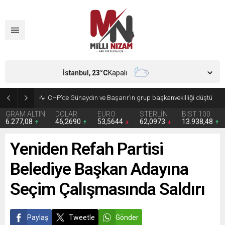
İstanbul,
23
°C
Kapalı
CHP’de Günaydın ve Başarır’ın grup başkanvekilliği düştü
GRAM ALTIN
DOLAR
EURO
STERLİN
BIST 100
6.277,08
46,2690
53,5644
62,0973
13.938,48
Yeniden Refah Partisi
Belediye Başkan Adayına
Seçim Çalışmasında Saldırı
Paylaş
Tweetle
Gönder