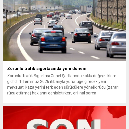
(YDK) sevk edilen ve partideki tüm görevlerinden...
Zorunlu trafik sigortasında yeni dönem
Zorunlu Trafik Sigortası Genel Şartlarında köklü değişikliklere
gidildi. 1 Temmuz 2026 itibarıyla yürürlüğe girecek yeni
mevzuat; kaza yerini terk eden sürücülere yönelik rücu (zararı
rücu ettirme) haklarını genişletirken, orijinal parça
kullanımındaki yaş sınırını kaldırıyor ve değer kaybı
ödemelerinde hak sahibinin başvuru şartını otomatik hale
getiriyor. Hazine Müsteşarlığına bağlı ilgili kurumlarca...