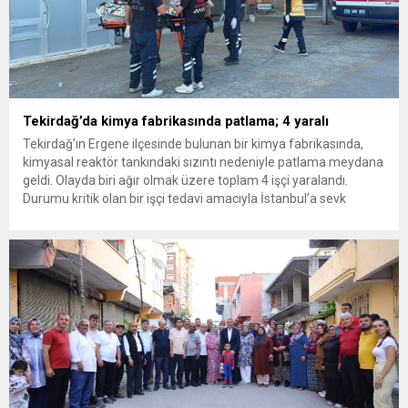
Tekirdağ’da kimya fabrikasında patlama; 4 yaralı
Tekirdağ’ın Ergene ilçesinde bulunan bir kimya fabrikasında,
kimyasal reaktör tankındaki sızıntı nedeniyle patlama meydana
geldi. Olayda biri ağır olmak üzere toplam 4 işçi yaralandı.
Durumu kritik olan bir işçi tedavi amacıyla İstanbul’a sevk
edilirken, bölgede AFAD ve KBRN ekipleri tarafından geniş çaplı
güvenlik ve sızıntı incelemesi başlatıldı. Tekirdağ’ın Ergene
ilçesine...