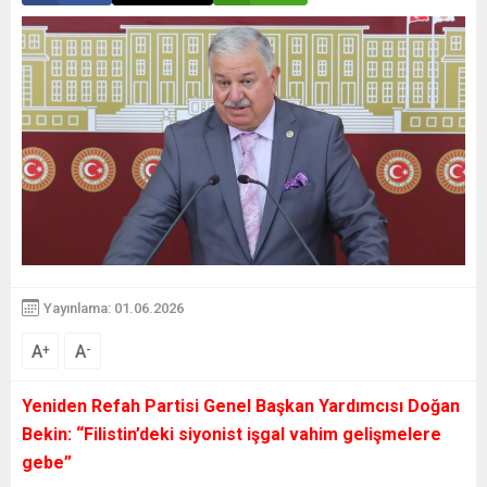
Yayınlama: 01.06.2026
A
A
+
-
Yeniden Refah Partisi Genel Başkan Yardımcısı Doğan
Bekin: “Filistin’deki siyonist işgal vahim gelişmelere
gebe”