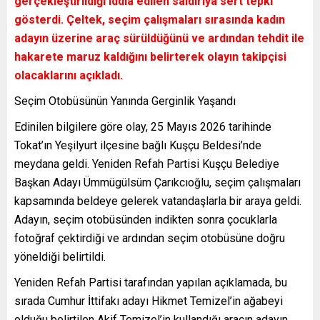
gerçekleştirildiği iddia edilen saldırıya sert tepki
gösterdi. Çeltek, seçim çalışmaları sırasında kadın
adayın üzerine araç sürüldüğünü ve ardından tehdit ile
hakarete maruz kaldığını belirterek olayın takipçisi
olacaklarını açıkladı.
Seçim Otobüsünün Yanında Gerginlik Yaşandı
Edinilen bilgilere göre olay, 25 Mayıs 2026 tarihinde
Tokat’ın Yeşilyurt ilçesine bağlı Kuşçu Beldesi’nde
meydana geldi. Yeniden Refah Partisi Kuşçu Belediye
Başkan Adayı Ümmügülsüm Çarıkcıoğlu, seçim çalışmaları
kapsamında beldeye gelerek vatandaşlarla bir araya geldi.
Adayın, seçim otobüsünden indikten sonra çocuklarla
fotoğraf çektirdiği ve ardından seçim otobüsüne doğru
yöneldiği belirtildi.
Yeniden Refah Partisi tarafından yapılan açıklamada, bu
sırada Cumhur İttifakı adayı Hikmet Temizel’in ağabeyi
olduğu belirtilen Akif Temizel’in kullandığı aracın adayın