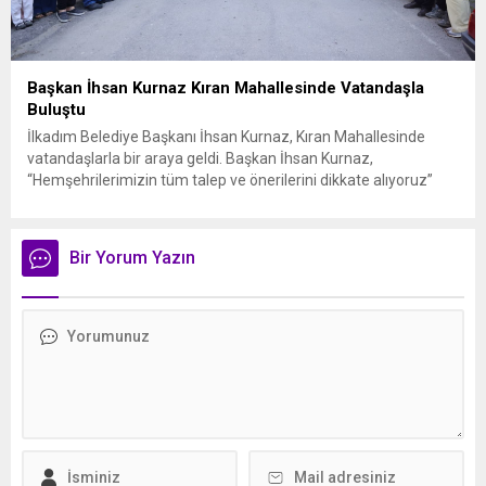
Başkan İhsan Kurnaz Kıran Mahallesinde Vatandaşla
Buluştu
İlkadım Belediye Başkanı İhsan Kurnaz, Kıran Mahallesinde
vatandaşlarla bir araya geldi. Başkan İhsan Kurnaz,
“Hemşehrilerimizin tüm talep ve önerilerini dikkate alıyoruz”
dedi. İlkadım Belediye Başkanı İhsan Kurnaz, mahalle ziyaretleri
kapsamında Kıran Mahallesini ziyaret etti. Mahalle sakinleriyle
sohbet eden, onların talep ve önerileri dinleyen Başkan İhsan
Bir Yorum Yazın
Kurnaz, gelen taleplerin çözümü için...