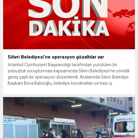
Silivri Belediyesi’ne operasyon gözaltılar var
İstanbul Cumhuriyet Başsavcılığı tarafından yürütülen bir
yolsuzluk soruşturması kapsamında Silivri Belediyesi’ne yönelik
geniş çaplı bir operasyon düzenlendi. Aralarında Silivri Belediye
Başkanı Bora Balcıoğlu, belediye bürokratları ve bazı iş
insanlarının da bulunduğu çok sayıda kişi hakkında gözaltı kararı
uygulandı. Emniyet güçlerinin belediye binasındaki teknik
inceleme ve arama çalışmaları devam ediyor. İstanbul’da...