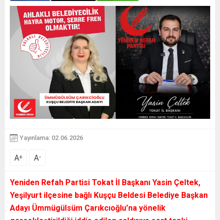
Yayınlama: 02.06.2026
A
A
+
-
Yeniden Refah Partisi Tokat İl Başkanı Yasin Çeltek,
Yeşilyurt ilçesine bağlı Kuşçu Beldesi Belediye Başkan
Adayı Ümmügülsüm Çarıkcıoğlu’na yönelik